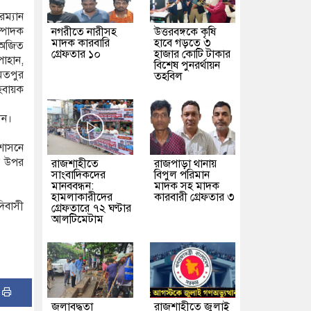
ম্যান
্পাদক
নগরীতে নারীসহ
উত্তরবঙ্গকে কৃষি
মাদক কারবারি
হাবে গড়তে ৩
ক অজিত
গ্রেফতার ১০
হাজার কোটি টাকার
াহান,
বিশেষ পুনরর্থায়ন
মতপুর
তহবিল
হবায়ক
লেন।
শাসনে
র উপর
রাজশাহীতে
রাজপাড়া থানায়
সাংবাদিকদের
বিপুল পরিমান
মানববন্ধন:
মাদক সহ মাদক
হামলাকারীদের
কারবারী গ্রেফতার ৩
িবাসী
গ্রেফতারে ৭২ ঘণ্টার
আলটিমেটাম
:
জলাবদ্ধতা
রাজশাহীতে জুলাই