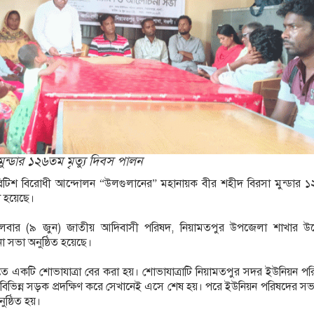
াফেরায় প্রশ্ন উঠছে?
যাফসহ নারী মাদক কারবারি গ্রেপ্তার
মুন্ডার ১২৬তম মৃত্যু দিবস পালন
ব্রিটিশ বিরোধী আন্দোলন “উলগুলানের” মহানায়ক বীর শহীদ বিরসা মুন্ডার 
রা হয়েছে।
্গলবার (৯ জুন) জাতীয় আদিবাসী পরিষদ, নিয়ামতপুর উপজেলা শাখার উদ
 সভা অনুষ্ঠিত হয়েছে।
ুতে একটি শোভাযাত্রা বের করা হয়। শোভাযাত্রাটি নিয়ামতপুর সদর ইউনিয়ন প
 বিভিন্ন সড়ক প্রদক্ষিণ করে সেখানেই এসে শেষ হয়। পরে ইউনিয়ন পরিষদের সভ
ষ্ঠিত হয়।