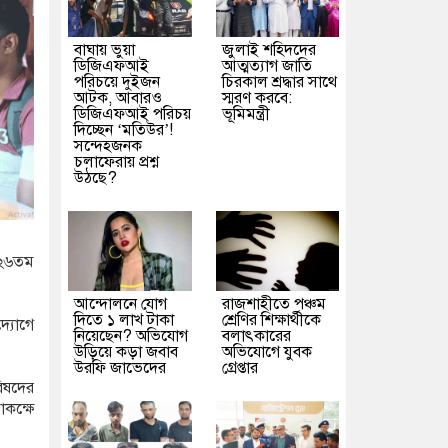
বাঘায় ভুয়া
জুলাই শহিদদের
ডিজিএফআই
আত্মত্যাগ জাতি
পরিচয়ে দুইজন
চিরকাল শ্রদ্ধার সাথে
আটক, আবারও
স্মরণ করবে:
ডিজিএফআই পরিচয়
ভূমিমন্ত্রী
দিচ্ছেন ‘মতিউর’!
সন্দেহজনক
চলাফেরায় প্রশ্ন
উঠছে?
১২৬তম
আন্দোলনে যোগ
রাজশাহীতে পঞ্চম
দিতে ১ লাখ টাকা
শ্রেণির শিক্ষার্থীকে
্যোগে
নিয়েছেন? অভিযোগ
বলাৎকারের
উড়িয়ে কড়া জবাব
অভিযোগে যুবক
উরফি জাভেদের
গ্রেপ্তার
রিষদের
াকক্ষে