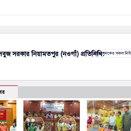
সবুজ সরকার নিয়ামতপুর (নওগাঁ) প্রতিনিধি:
প্রতিবেদকের সকল নি
বর