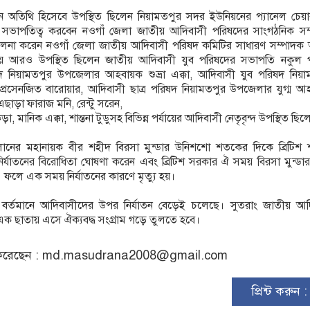
 অতিথি হিসেবে উপস্থিত ছিলেন নিয়ামতপুর সদর ইউনিয়নের প্যানেল চেয়ার
সভাপতিত্ব করবেন নওগাঁ জেলা জাতীয় আদিবাসী পরিষদের সাংগঠনিক সম
সঞ্চালনা করেন নওগাঁ জেলা জাতীয় আদিবাসী পরিষদ কমিটির সাধারণ সম্পাদ
ময় আরও উপস্থিত ছিলেন জাতীয় আদিবাসী যুব পরিষদের সভাপতি নকুল প
দ নিয়ামতপুর উপজেলার আহবায়ক শুভ্রা এক্কা, আদিবাসী যুব পরিষদ নিয়া
রসেনজিত বারোয়ার, আদিবাসী ছাত্র পরিষদ নিয়ামতপুর উপজেলার যুগ্ম আ
এছাড়া ফারাজ মনি, রেন্টু সরেন,
া, মানিক এক্কা, শান্তনা টুডুসহ বিভিন্ন পর্যায়ের আদিবাসী নেতৃবৃন্দ উপস্থিত ছি
ুলানের মহানায়ক বীর শহীদ বিরসা মুন্ডার উনিশশো শতকের দিকে ব্রিটিশ 
্যাতনের বিরোধিতা ঘোষণা করেন এবং ব্রিটিশ সরকার ঐ সময় বিরসা মুন্ডা
য়। ফলে এক সময় নির্যাতনের কারণে মৃত্যু হয়।
 বর্তমানে আদিবাসীদের উপর নির্যাতন বেড়েই চলেছে। সুতরাং জাতীয় আদ
 এক ছাতায় এসে ঐক্যবদ্ধ সংগ্রাম গড়ে তুলতে হবে।
রেছেন :
md.masudrana2008@gmail.com
প্রিন্ট করুন 