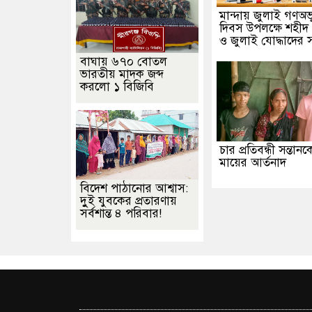
মান্দায় জুলাই গণঅভ্য
দিবস উপলক্ষে শহীদ
ও জুলাই যোদ্ধাদের স
বাঘায় ৬৭০ বোতল
ভারতীয় মাদক জব্দ
করলো ১ বিজিবি
চার প্রতিবন্ধী সন্তান
মায়ের আর্তনাদ
বিদেশ পাঠানোর আশ্বাস:
দুুই যুবকের প্রতারণায়
সর্বশান্ত ৪ পরিবার!