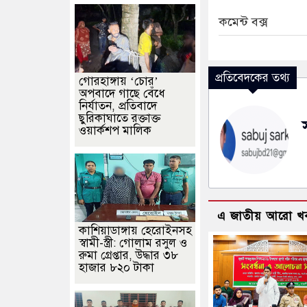
কমেন্ট বক্স
প্রতিবেদকের তথ্য
গোরহাঙ্গায় ‘চোর’
অপবাদে গাছে বেঁধে
নির্যাতন, প্রতিবাদে
ছুরিকাঘাতে রক্তাক্ত
ওয়ার্কশপ মালিক
এ জাতীয় আরো খ
কাশিয়াডাঙ্গায় হেরোইনসহ
স্বামী-স্ত্রী: গোলাম রসুল ও
রুমা গ্রেপ্তার, উদ্ধার ৩৮
হাজার ৮২০ টাকা