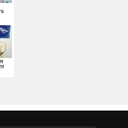
িত
ের
ার