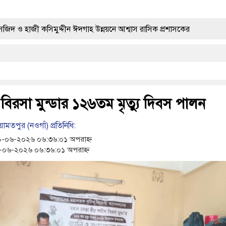
মুদ্দীন ঈদগাহ উন্নয়নে আশ্বাস রাসিক প্রশাসকের
ান্তে বিজিবির অভিযানে ৬৭০ বোতল ভারতীয় এসকাফ সিরাপ জব্দ
াধীনের পিতার মৃত্যুতে গভীর শোক ও সমবেদনা
 বিরসা মুন্ডার ১২৬তম মৃত্যু দিবস পালন
৬৭০ বোতল ভারতীয় মাদক জব্দ করলো ১ বিজিবি
মতপুর (নওগাঁ) প্রতিনিধি:
ল ট্যাবলেট সহ মাদক কারবারী গ্রেপ্তার ৪
-০৬-২০২৬ ০৬:৩৬:০১ অপরাহ্ন
০৬-২০২৬ ০৬:৩৬:০১ অপরাহ্ন
দেশ
হামের উপসর্গ নিয়ে আরও ৩ শিশুর মৃত্যু
্মসূচির উদ্বোধন