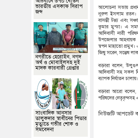
অভিযানে ৬৭০ বোতল
ভারতীয় এসকাফ সিরাপ
আলোচনা সভায় প্রধান
জব্দ
নুরুল ইসলাম রতন। 
বাসন্তী টপ্প্য এবং 
কুমার মুন্ডা। এ স
আদিবাসী নারী পরিষ
উপজেলার আহবায়ক প্
স্বপন মাহাতো প্রমুখ। 
জিষু সরেন, সন্তেষ লাকড়
নগরীতে হেরোইন, নগদ
অর্থ ও মোবাইলসহ দুই
বক্তারা বলেন, উলুগ
মাদক কারবারী গ্রেপ্তার
আদিবাসী সহ সকল নির
ব্যাপক নির্যাতন চালা
বক্তারা আরো বলেন,
পরিষদের নেতৃবৃন্দসহ
সাংবাদিক আনসার
নিউজটি আপডেট ক
তালুকদার স্বাধীনের পিতার
মৃত্যুতে গভীর শোক ও
সমবেদনা