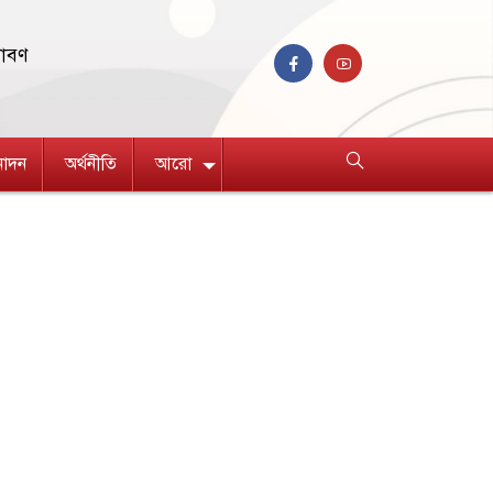
রাবণ
নোদন
অর্থনীতি
আরো