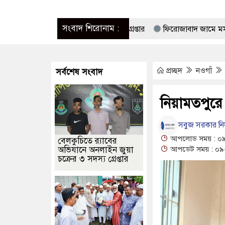
সংবাদ শিরোনাম :
লাইন জুয়া চক্রের ৩ সদস্য গ্রেপ্তার
ফিরোজাবাদ জামে মসজিদ ও হাজী কসি
িকেল টেকনোলজিস্ট এসোসিয়েশনের নেতৃবৃন্দের সৌজন্য সাক্ষাৎ
বাঘা সীম
প্রচ্ছদ
নওগাঁ
সর্বশেষ সংবাদ
মোবাইলসহ দুই মাদক কারবারী গ্রেপ্তার
সাংবাদিক আনসার তালুকদার স্ব
বেঁধে নির্যাতন, প্রতিবাদে ছুরিকাঘাতে রক্তাক্ত ওয়ার্কশপ মালিক
নিয়ামতপুরে
-স্ত্রী: গোলাম রসুল ও রুমা গ্রেপ্তার, উদ্ধার ৩৮ হাজার ৮২০ টাকা
বাঘায় 
সবুজ সরকার নিয়া
বকের প্রতারণায় সর্বশান্ত ৪ পরিবার!
রাজশাহীতে গাঁজা, ইয়াবা, ট্যাপেন্টাড
আপলোড সময় : ০৯
বেলকুচিতে র‌্যাবের
অভিযানে অনলাইন জুয়া
আপডেট সময় : ০৯-
ংঘর্ষে নিহত বেড়ে ৯
চক্রের ৩ সদস্য গ্রেপ্তার
৭৩ রানে পিছিয়ে থেকে দ্বিতীয় দিন শেষ করল বাংলা
াঁটি ইরান সমর্থিত হুথির নিশানায়, নিহত অন্তত ৩০
জমেকার্স নেটওয়ার্কের উদ্যোগে নগরীতে মাসব্যাপী বৃক্ষরোপণ ও চারা বিতরণ কর
হায় রোগীর পাশে পুঠিয়ার এসিল্যান্ড শিবু দাশ