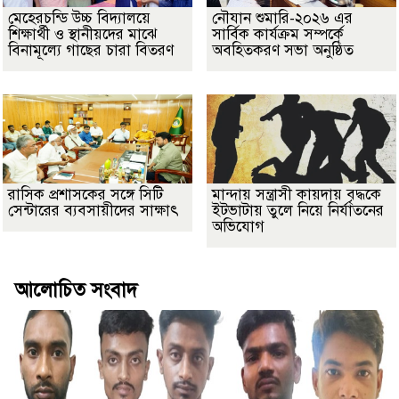
মেহেরচন্ডি উচ্চ বিদ্যালয়ে
নৌযান শুমারি-২০২৬ এর
শিক্ষার্থী ও স্থানীয়দের মাঝে
সার্বিক কার্যক্রম সম্পর্কে
বিনামূল্যে গাছের চারা বিতরণ
অবহিতকরণ সভা অনুষ্ঠিত
রাসিক প্রশাসকের সঙ্গে সিটি
মান্দায় সন্ত্রাসী কায়দায় বৃদ্ধকে
সেন্টারের ব্যবসায়ীদের সাক্ষাৎ
ইটভাটায় তুলে নিয়ে নির্যাতনের
অভিযোগ
আলোচিত সংবাদ