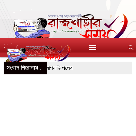
সংবাদ শিরোনাম :
শ্রদ্ধা জানিয়ে গোল উদযাপন ডি পলের
রি সিটি কলেজে অভিভাবক সমাবেশে বক্তব্য দিতে
ষণ মামলায় তিনজনের যাবজ্জীবন
ত্রাসবিরোধী অভিযানে দেশীয় অস্ত্রসহ দুই যুবক গ্রেপ্তার
বাচনে ১১ দলীয় জোটের প্রার্থী কর্নেল অলি