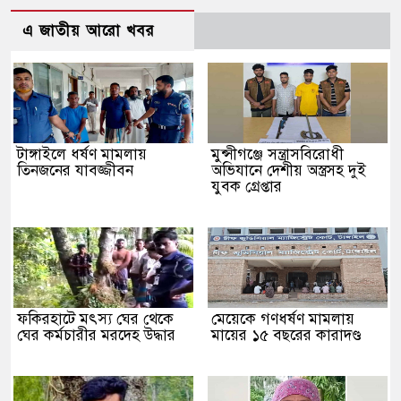
এ জাতীয় আরো খবর
টাঙ্গাইলে ধর্ষণ মামলায়
মুন্সীগঞ্জে সন্ত্রাসবিরোধী
তিনজনের যাবজ্জীবন
অভিযানে দেশীয় অস্ত্রসহ দুই
যুবক গ্রেপ্তার
ফকিরহাটে মৎস্য ঘের থেকে
মেয়েকে গণধর্ষণ মামলায়
ঘের কর্মচারীর মরদেহ উদ্ধার
মায়ের ১৫ বছরের কারাদণ্ড