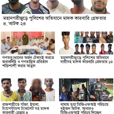
মহানগরীজুড়ে পুলিশের অভিযানে মাদক কারবারি গ্রেফতার
৪, আটক ২৪
গণঅভ্যুত্থানের অর্জন টেকসই করতে
মহানগরীজুড়ে পুলিশের অভিযানে
জবাবদিহি ও গণতান্ত্রিক প্রতিষ্ঠান
নারীসহ মাদক কারবারি গ্রেফতার ১৪
শক্তিশালী করার আহ্বান
রাজশাহীতে গাঁজা, ইয়াবা,
বাঘায় ভুয়া ডিজিএফআই পরিচয়ে
ট্যাপেন্টাডল ট্যাবলেট সহ মাদক
দুইজন আটক, আবারও
কারবারী গ্রেপ্তার ৪
ডিজিএফআই পরিচয় দিচ্ছেন