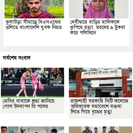
কুলাউড়া সীমান্তে বিএসএফের
দেবীদ্বারে বাড়ির মালিককে
গুলিতে বাংলাদেশি যুবক নিহত
কুপিয়ে হত্যা, মরদেহ ৯ টুকরা
করে পলিথিনে
সর্বশেষ সংবাদ
মেসির বাবাকে শ্রদ্ধা জানিয়ে
রাজশাহী সরকারি সিটি কলেজে
গোল উদযাপন ডি পলের
অভিভাবক সমাবেশে বক্তব্য
দিতে গিয়ে বৃদ্ধের মৃত্যু