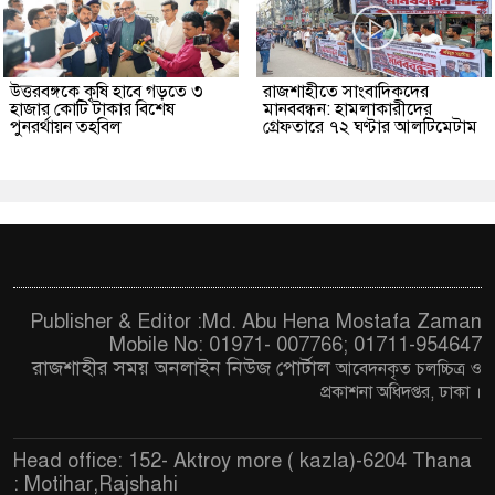
উত্তরবঙ্গকে কৃষি হাবে গড়তে ৩
রাজশাহীতে সাংবাদিকদের
হাজার কোটি টাকার বিশেষ
মানববন্ধন: হামলাকারীদের
পুনরর্থায়ন তহবিল
গ্রেফতারে ৭২ ঘণ্টার আলটিমেটাম
Publisher & Editor :Md. Abu Hena Mostafa Zaman
Mobile No: 01971- 007766; 01711-954647
রাজশাহীর সময় অনলাইন নিউজ পোর্টাল
আবেদনকৃত চ
লচ্চিত্র ও
প্রকাশনা অধিদপ্তর, ঢাকা
।
Head office: 152- Aktroy more ( kazla)-6204 Thana
: Motihar,Rajshahi