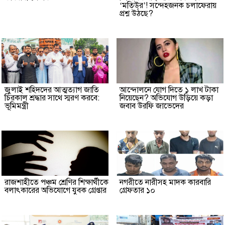
‘মতিউর’! সন্দেহজনক চলাফেরায়
প্রশ্ন উঠছে?
জুলাই শহিদদের আত্মত্যাগ জাতি
আন্দোলনে যোগ দিতে ১ লাখ টাকা
চিরকাল শ্রদ্ধার সাথে স্মরণ করবে:
নিয়েছেন? অভিযোগ উড়িয়ে কড়া
ভূমিমন্ত্রী
জবাব উরফি জাভেদের
রাজশাহীতে পঞ্চম শ্রেণির শিক্ষার্থীকে
নগরীতে নারীসহ মাদক কারবারি
বলাৎকারের অভিযোগে যুবক গ্রেপ্তার
গ্রেফতার ১০