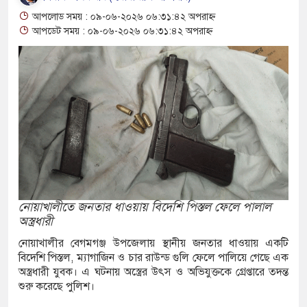
-মোটরসাইকেল সংঘর্ষে ওষুধ ব্যবসায়ী নিহত
আপলোড সময় : ০৯-০৬-২০২৬ ০৬:৩১:৪২ অপরাহ্ন
আপডেট সময় : ০৯-০৬-২০২৬ ০৬:৩১:৪২ অপরাহ্ন
ত্থানের স্মারক ক্যানভাস উপহার
টায় ব্যস্ত কৃষক, ভালো ফলন ও দামে স্বস্তি
 চক্রের সক্রিয় দুই সদস্য গ্রেফতার
পুলিশের অভিযানে মাদক কারবারি গ্রেফতার ৪, আটক
ে বড় পরিবর্তন, অভিনয় থেকে দূরে হাসান মাসুদ
নোয়াখালীতে জনতার ধাওয়ায় বিদেশি পিস্তল ফেলে পালাল
ত্যা মামলা: কারাগারে পাঠানো হলো আসামি
অস্ত্রধারী
নকে
নোয়াখালীর বেগমগঞ্জ উপজেলায় স্থানীয় জনতার ধাওয়ায় একটি
বিদেশি পিস্তল, ম্যাগাজিন ও চার রাউন্ড গুলি ফেলে পালিয়ে গেছে এক
িক্ষা ব্যবস্থায় বড় পরিবর্তনের লক্ষ্য: ববি হাজ্জাজ
অস্ত্রধারী যুবক। এ ঘটনায় অস্ত্রের উৎস ও অভিযুক্তকে গ্রেপ্তারে তদন্ত
শুরু করেছে পুলিশ।
য ঘের থেকে ঘের কর্মচারীর মরদেহ উদ্ধার