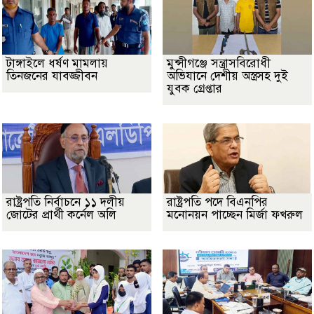
টাঙ্গাইলে ধর্ষণ মামলায়
মুন্সীগঞ্জে সন্ত্রাসবিরোধী
তিনজনের যাবজ্জীবন
অভিযানে দেশীয় অস্ত্রসহ দুই
যুবক গ্রেপ্তার
রাষ্ট্রপতি নির্বাচনে ১১ দলীয়
রাষ্ট্রপতি পদে বিএনপির
জোটের প্রার্থী কর্নেল অলি
মনোনয়ন পাচ্ছেন মির্জা ফখরুল