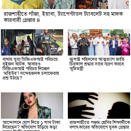
রাজশাহীতে গাঁজা, ইয়াবা, ট্যাপেন্টাডল ট্যাবলেট সহ মাদক
কারবারী গ্রেপ্তার ৪
বাঘায় ভুয়া ডিজিএফআই পরিচয়ে
জুলাই শহিদদের আত্মত্যাগ জাতি
দুইজন আটক, আবারও
চিরকাল শ্রদ্ধার সাথে স্মরণ করবে:
ডিজিএফআই পরিচয় দিচ্ছেন
ভূমিমন্ত্রী
‘মতিউর’! সন্দেহজনক চলাফেরায়
প্রশ্ন উঠছে?
আন্দোলনে যোগ দিতে ১ লাখ টাকা
রাজশাহীতে পঞ্চম শ্রেণির শিক্ষার্থীকে
নিয়েছেন? অভিযোগ উড়িয়ে কড়া
বলাৎকারের অভিযোগে যুবক গ্রেপ্তার