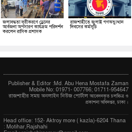
জলাবদ্ধতা দূরীকরণে ড্রেনের
রাজশাহীতে জুলাই গণঅভ্যুত্থান
আর্বজনা অপসারণ কার্যক্রম পরিদর্শন
দিবসের কর্মসূচি
করলেন রাসিক প্রশাসক
Publisher & Editor :Md. Abu Hena Mostafa Zaman
Mobile No: 01971- 007766; 01711-954647
রাজশাহীর সময় অনলাইন নিউজ পোর্টাল
আবেদনকৃত চ
লচ্চিত্র ও
প্রকাশনা অধিদপ্তর, ঢাকা
।
Head office: 152- Aktroy more ( kazla)-6204 Thana
: Motihar,Rajshahi