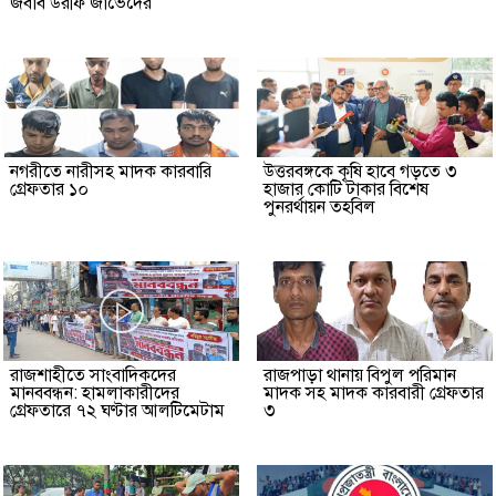
জবাব উরফি জাভেদের
নগরীতে নারীসহ মাদক কারবারি
উত্তরবঙ্গকে কৃষি হাবে গড়তে ৩
গ্রেফতার ১০
হাজার কোটি টাকার বিশেষ
পুনরর্থায়ন তহবিল
রাজশাহীতে সাংবাদিকদের
রাজপাড়া থানায় বিপুল পরিমান
মানববন্ধন: হামলাকারীদের
মাদক সহ মাদক কারবারী গ্রেফতার
গ্রেফতারে ৭২ ঘণ্টার আলটিমেটাম
৩