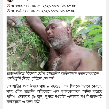
 আশ্বাস: দুুই যুবকের প্রতারণায় সর্বশান্ত ৪ পরিবার!
আপলোড সময় : ০৯-০৬-২০২৬ ০৬:০৮:২১ অপরাহ্ন
ঁজা, ইয়াবা, ট্যাপেন্টাডল ট্যাবলেট সহ মাদক কারবারী
আপডেট সময় : ০৯-০৬-২০২৬ ০৬:০৮:২১ অপরাহ্ন
াসের মুখোমুখি সংঘর্ষে নিহত বেড়ে ৯
য়ে থেকে দ্বিতীয় দিন শেষ করল বাংলাদেশ
 নিয়ে আরও ৩ শিশুর মৃত্যু
 ইয়েমেনের সেনাঘাঁটি ইরান সমর্থিত হুথির নিশানায়,
রাজশাহীতে শিশুকে যৌন হয়রানির অভিযোগে ভ্যানচালককে
গণপিটুনি দিয়ে পুলিশে সোপর্দ
গিতায় ইয়ুথ চেঞ্জমেকার্স নেটওয়ার্কের উদ্যোগে
রাজশাহীর পবা উপজেলায় ৯ বছরের এক শিশুকে ভ্যানে নেওয়ার
সময় যৌন হয়রানির অভিযোগে এক ভ্যানচালককে আটক করেছে
ী বৃক্ষরোপণ ও চারা বিতরণ কর্মসূচির উদ্বোধন
পুলিশ। সোমবার (৮ জুন) দুপুরে নওহাটা এলাকায় নওগাঁ-রাজশাহী
মহাসড়কে এ ঘটনা ঘটে।
োগে আক্রান্ত অসহায় রোগীর পাশে পুঠিয়ার এসিল্যান্ড