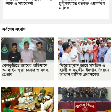
শোক ও সমবেদনা
ছুরিকাঘাতে রক্তাক্ত ওয়ার্কশপ
মালিক
সর্বশেষ সংবাদ
বেলকুচিতে র‌্যাবের অভিযানে
ফিরোজাবাদ জামে মসজিদ ও
অনলাইন জুয়া চক্রের ৩ সদস্য
হাজী কসিমুদ্দীন ঈদগাহ উন্নয়নে
গ্রেপ্তার
আশ্বাস রাসিক প্রশাসকের