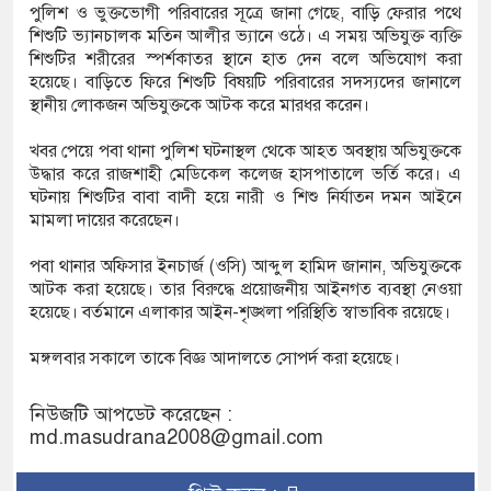
পুলিশ ও ভুক্তভোগী পরিবারের সূত্রে জানা গেছে, বাড়ি ফেরার পথে
শিশুটি ভ্যানচালক মতিন আলীর ভ্যানে ওঠে। এ সময় অভিযুক্ত ব্যক্তি
শিশুটির শরীরের স্পর্শকাতর স্থানে হাত দেন বলে অভিযোগ করা
 ডিজিএফআই পরিচয়ে দুইজন আটক, আবারও
হয়েছে। বাড়িতে ফিরে শিশুটি বিষয়টি পরিবারের সদস্যদের জানালে
স্থানীয় লোকজন অভিযুক্তকে আটক করে মারধর করেন।
 দিচ্ছেন ‘মতিউর’! সন্দেহজনক চলাফেরায় প্রশ্ন
খবর পেয়ে পবা থানা পুলিশ ঘটনাস্থল থেকে আহত অবস্থায় অভিযুক্তকে
উদ্ধার করে রাজশাহী মেডিকেল কলেজ হাসপাতালে ভর্তি করে। এ
ঘটনায় শিশুটির বাবা বাদী হয়ে নারী ও শিশু নির্যাতন দমন আইনে
এসটিআই’র অনুমোদনহীন দই, মিষ্টি ও ঘি বিক্রেতাকে
মামলা দায়ের করেছেন।
পবা থানার অফিসার ইনচার্জ (ওসি) আব্দুল হামিদ জানান, অভিযুক্তকে
আটক করা হয়েছে। তার বিরুদ্ধে প্রয়োজনীয় আইনগত ব্যবস্থা নেওয়া
৪ বোতল স্ক্যাফসহ নারী মাদক কারবারি গ্রেপ্তার
হয়েছে। বর্তমানে এলাকার আইন-শৃঙ্খলা পরিস্থিতি স্বাভাবিক রয়েছে।
মঙ্গলবার সকালে তাকে বিজ্ঞ আদালতে সোপর্দ করা হয়েছে।
নিউজটি আপডেট করেছেন :
md.masudrana2008@gmail.com