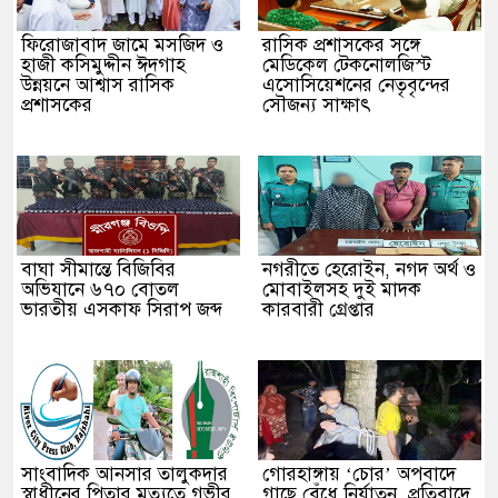
ফিরোজাবাদ জামে মসজিদ ও
​রাসিক প্রশাসকের সঙ্গে
হাজী কসিমুদ্দীন ঈদগাহ
মেডিকেল টেকনোলজিস্ট
উন্নয়নে আশ্বাস রাসিক
এসোসিয়েশনের নেতৃবৃন্দের
প্রশাসকের
সৌজন্য সাক্ষাৎ
বাঘা সীমান্তে বিজিবির
নগরীতে হেরোইন, নগদ অর্থ ও
অভিযানে ৬৭০ বোতল
মোবাইলসহ দুই মাদক
ভারতীয় এসকাফ সিরাপ জব্দ
কারবারী গ্রেপ্তার
সাংবাদিক আনসার তালুকদার
গোরহাঙ্গায় ‘চোর’ অপবাদে
স্বাধীনের পিতার মৃত্যুতে গভীর
গাছে বেঁধে নির্যাতন, প্রতিবাদে