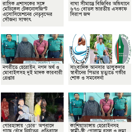
​রাসিক প্রশাসকের সঙ্গে
বাঘা সীমান্তে বিজিবির অভিযানে
মেডিকেল টেকনোলজিস্ট
৬৭০ বোতল ভারতীয় এসকাফ
এসোসিয়েশনের নেতৃবৃন্দের
সিরাপ জব্দ
সৌজন্য সাক্ষাৎ
নগরীতে হেরোইন, নগদ অর্থ ও
সাংবাদিক আনসার তালুকদার
মোবাইলসহ দুই মাদক কারবারী
স্বাধীনের পিতার মৃত্যুতে গভীর
গ্রেপ্তার
শোক ও সমবেদনা
গোরহাঙ্গায় ‘চোর’ অপবাদে
কাশিয়াডাঙ্গায় হেরোইনসহ
গাছে বেঁধে নির্যাতন, প্রতিবাদে
স্বামী-স্ত্রী: গোলাম রসুল ও রুমা