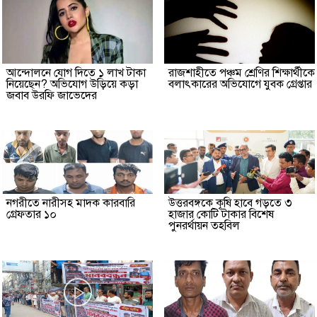
আন্দোলনে যোগ দিতে ১ লাখ টাকা
রাজশাহীতে পঞ্চম শ্রেণির শিক্ষার্থীকে
নিয়েছেন? অভিযোগ উড়িয়ে কড়া
বলাৎকারের অভিযোগে যুবক গ্রেপ্তার
জবাব উরফি জাভেদের
নগরীতে নারীসহ মাদক কারবারি
উত্তরবঙ্গকে কৃষি হাবে গড়তে ৩
গ্রেফতার ১০
হাজার কোটি টাকার বিশেষ
পুনরর্থায়ন তহবিল