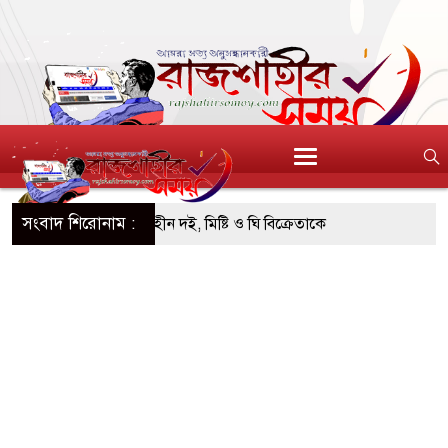
সংবাদ শিরোনাম :
সটিআই’র অনুমোদনহীন দই, মিষ্টি ও ঘি বিক্রেতাকে
 বোতল স্ক্যাফসহ নারী মাদক কারবারি গ্রেপ্তার
ই হওয়া টাকাসহ ২ ছিনতাইকারী গ্রেফতার
 দিনব্যাপী উদ্যোক্তা মেলা সমাপ্ত
চ্ছন্ন, সবুজ ও নিরাপদ নগরী হিসেবে গড়ে তুলতে