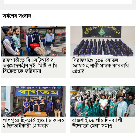
সর্বশেষ সংবাদ
রাজশাহীতে বিএসটিআই’র
সিরাজগঞ্জে ১০৪ বোতল
অনুমোদনহীন দই, মিষ্টি ও ঘি
স্ক্যাফসহ নারী মাদক কারবারি
বিক্রেতাকে জরিমানা
গ্রেপ্তার
লালপুরে ছিনতাই হওয়া টাকাসহ
রাজশাহীতে পাঁচ দিনব্যাপী
২ ছিনতাইকারী গ্রেফতার
উদ্যোক্তা মেলা সমাপ্ত