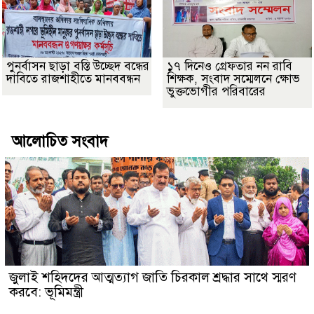
পুনর্বাসন ছাড়া বস্তি উচ্ছেদ বন্ধের
১৭ দিনেও গ্রেফতার নন রাবি
দাবিতে রাজশাহীতে মানববন্ধন
শিক্ষক, সংবাদ সম্মেলনে ক্ষোভ
ভুক্তভোগীর পরিবারের
আলোচিত সংবাদ
জুলাই শহিদদের আত্মত্যাগ জাতি চিরকাল শ্রদ্ধার সাথে স্মরণ
করবে: ভূমিমন্ত্রী