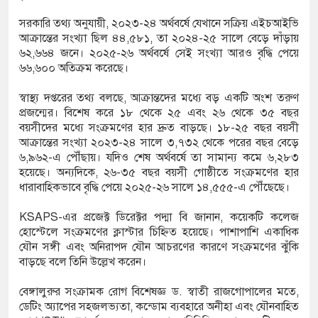
্ষেপ কাটিয়ে রেকর্ড গড়ে মেসির জোড়া গোল, বড় জয়
সরকারি তথ্য অনুযায়ী, ২০২৩-২৪ অর্থবর্ষে যেখানে সক্রিয় এইচআইভি
আক্রান্তের সংখ্যা ছিল ৪৪,৫৮১, তা ২০২৪-২৫ সালে বেড়ে দাঁড়ায়
৬২,৬৬৪ জনে। ২০২৫-২৬ অর্থবর্ষে সেই সংখ্যা আরও বৃদ্ধি পেয়ে
৬৬,৬০০ অতিক্রম করেছে।
ানোর পর ব্যাটেই জবাব, অস্ট্রেলিয়ার বিপক্ষে মিরাজের
স্বাস্থ্য দপ্তরের তথ্য বলছে, আক্রান্তদের মধ্যে বড় একটি অংশ তরুণ
প্রজন্মের। বিশেষ করে ১৮ থেকে ২৫ এবং ২৬ থেকে ৩৫ বছর
বয়সীদের মধ্যে সংক্রমণের হার দ্রুত বাড়ছে। ১৮-২৫ বছর বয়সী
্পন্ন ক্রীড়াবিদদের জন্য আন্তর্জাতিক মানের জাতীয়
আক্রান্তের সংখ্যা ২০২৩-২৪ সালে ৩,৭৩২ থেকে পরের বছর বেড়ে
৬,৯৬২-এ পৌঁছায়। যদিও শেষ অর্থবর্ষে তা সামান্য কমে ৬,২৮৩
িতা আয়োজন করবে সরকার
হয়েছে। অন্যদিকে, ২৬-৩৫ বছর বয়সী গোষ্ঠীতে সংক্রমণের হার
ধারাবাহিকভাবে বৃদ্ধি পেয়ে ২০২৫-২৬ সালে ১৪,৫৫৫-এ পৌঁছেছে।
KSAPS-এর প্রজেক্ট ডিরেক্টর পদ্মা বি জানান, কয়েকটি কলেজ
হোস্টেলে সংক্রমণের ক্লাস্টার চিহ্নিত হয়েছে। পাশাপাশি একাধিক
যৌন সঙ্গী এবং অনিরাপদ যৌন আচরণের কারণে সংক্রমণের ঝুঁকি
বাড়ছে বলে তিনি উল্লেখ করেন।
বেঙ্গালুরুর সংক্রামক রোগ বিশেষজ্ঞ ড. স্বাতী রাজগোপালের মতে,
ডেটিং অ্যাপের সহজলভ্যতা, কন্ডোম ব্যবহারে অনীহা এবং যৌনবাহিত