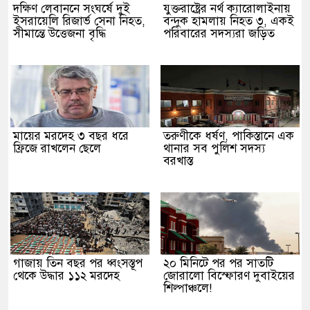
দক্ষিণ লেবাননে সংঘর্ষে দুই
যুক্তরাষ্ট্রের নর্থ ক্যারোলাইনায়
ইসরায়েলি রিজার্ভ সেনা নিহত,
বন্দুক হামলায় নিহত ৩, একই
সীমান্তে উত্তেজনা বৃদ্ধি
পরিবারের সদস্যরা জড়িত
মায়ের মরদেহ ৩ বছর ধরে
তরুণীকে ধর্ষণ, পাকিস্তানে এক
ফ্রিজে রাখলেন ছেলে
থানার সব পুলিশ সদস্য
বরখাস্ত
গাজায় তিন বছর পর ধ্বংসস্তূপ
২০ মিনিটে পর পর সাতটি
থেকে উদ্ধার ১১২ মরদেহ
জোরালো বিস্ফোরণ দুবাইয়ের
শিল্পাঞ্চলে!