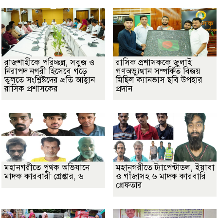
রাজশাহীকে পরিচ্ছন্ন, সবুজ ও
রাসিক প্রশাসককে জুলাই
নিরাপদ নগরী হিসেবে গড়ে
গণঅভ্যুত্থান সম্পর্কিত বিজয়
তুলতে সংশ্লিষ্টদের প্রতি আহ্বান
মিছিল ক্যানভাস ছবি উপহার
রাসিক প্রশাসকের
প্রদান
মহানগরীতে পৃথক অভিযানে
মহানগরীতে ট্যাপেন্টাডল, ইয়াবা
মাদক কারবারী গ্রেপ্তার, ৬
ও গাঁজাসহ ৬ মাদক কারবারি
গ্রেফতার