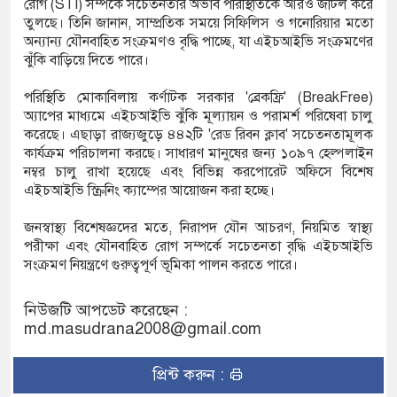
রোগ (STI) সম্পর্কে সচেতনতার অভাব পরিস্থিতিকে আরও জটিল করে
তুলছে। তিনি জানান, সাম্প্রতিক সময়ে সিফিলিস ও গনোরিয়ার মতো
অন্যান্য যৌনবাহিত সংক্রমণও বৃদ্ধি পাচ্ছে, যা এইচআইভি সংক্রমণের
ঝুঁকি বাড়িয়ে দিতে পারে।
পরিস্থিতি মোকাবিলায় কর্ণাটক সরকার 'ব্রেকফ্রি' (BreakFree)
অ্যাপের মাধ্যমে এইচআইভি ঝুঁকি মূল্যায়ন ও পরামর্শ পরিষেবা চালু
করেছে। এছাড়া রাজ্যজুড়ে ৪৪২টি 'রেড রিবন ক্লাব' সচেতনতামূলক
কার্যক্রম পরিচালনা করছে। সাধারণ মানুষের জন্য ১০৯৭ হেল্পলাইন
নম্বর চালু রাখা হয়েছে এবং বিভিন্ন করপোরেট অফিসে বিশেষ
এইচআইভি স্ক্রিনিং ক্যাম্পের আয়োজন করা হচ্ছে।
জনস্বাস্থ্য বিশেষজ্ঞদের মতে, নিরাপদ যৌন আচরণ, নিয়মিত স্বাস্থ্য
পরীক্ষা এবং যৌনবাহিত রোগ সম্পর্কে সচেতনতা বৃদ্ধি এইচআইভি
সংক্রমণ নিয়ন্ত্রণে গুরুত্বপূর্ণ ভূমিকা পালন করতে পারে।
নিউজটি আপডেট করেছেন :
md.masudrana2008@gmail.com
প্রিন্ট করুন :