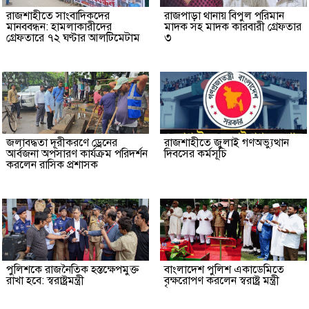
রাজশাহীতে সাংবাদিকদের
রাজপাড়া থানায় বিপুল পরিমান
মানববন্ধন: হামলাকারীদের
মাদক সহ মাদক কারবারী গ্রেফতার
গ্রেফতারে ৭২ ঘণ্টার আলটিমেটাম
৩
জলাবদ্ধতা দূরীকরণে ড্রেনের
রাজশাহীতে জুলাই গণঅভ্যুত্থান
আর্বজনা অপসারণ কার্যক্রম পরিদর্শন
দিবসের কর্মসূচি
করলেন রাসিক প্রশাসক
পুলিশকে রাজনৈতিক হস্তক্ষেপমুক্ত
বাংলাদেশ পুলিশ একাডেমিতে
রাখা হবে: স্বরাষ্ট্রমন্ত্রী
বৃক্ষরোপণ করলেন স্বরাষ্ট্র মন্ত্রী