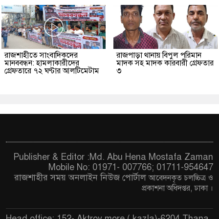
রাজশাহীতে সাংবাদিকদের
রাজপাড়া থানায় বিপুল পরিমান
মানববন্ধন: হামলাকারীদের
মাদক সহ মাদক কারবারী গ্রেফতার
গ্রেফতারে ৭২ ঘণ্টার আলটিমেটাম
৩
Publisher & Editor :Md. Abu Hena Mostafa Zaman
Mobile No: 01971- 007766; 01711-954647
রাজশাহীর সময় অনলাইন নিউজ পোর্টাল
আবেদনকৃত চ
লচ্চিত্র ও
প্রকাশনা অধিদপ্তর, ঢাকা
।
Head office: 152- Aktroy more ( kazla)-6204 Thana