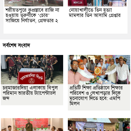
শরীয়তপুরে কুপ্রস্তাবে রাজি না
নোয়াখালীতে তিন হত্যা
হওয়ায় তরুণীকে ‘চোর’
মামলার তিন আসামি গ্রেপ্তার
সাজিয়ে নির্যাতন, গ্রেফতার ২
সর্বশেষ সংবাদ
চরমাজারদিয়া এলাকায় বিপুল
প্রতিটি শিক্ষা প্রতিষ্ঠানে শিক্ষার
পরিমান ভারতীয় ট্যাপেন্টাডল
পরিবেশ ও লেখাপড়ার দিকে
জব্দ
মনোযোগ দিতে হবে: এমপি
মিলন