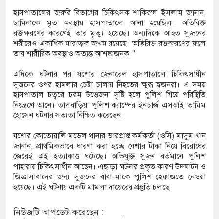
হাসপাতালের জরুরি বিভাগের চিকিৎসক শাকিরুল ইসলাম জানান,
ছামিনাকে মৃত অবস্থায় হাসপাতালে আনা হয়েছিল। অতিরিক্ত
রক্তক্ষরণের কারণেই তার মৃত্যু হয়েছে। অন্যদিকে আহত সুজনের
শরীরেও একাধিক মারাত্মক জখম রয়েছে। অতিরিক্ত রক্তক্ষরণের ফলে
তার শারীরিক অবস্থাও অত্যন্ত আশঙ্কাজনক।"
এদিকে ঘটনার পর যশোর জেনারেল হাসপাতালে চিকিৎসাধীন
সুজনের ওপর হামলার চেষ্টা চালায় নিহতের ক্ষুব্ধ স্বজনরা। এ সময়
হাসপাতাল চত্বরে চরম উত্তেজনা সৃষ্টি হলে পুলিশ গিয়ে পরিস্থিতি
নিয়ন্ত্রণে আনে। তালবাড়িয়া পুলিশ ক্যাম্পের ইনচার্জ এসআই তামিম
হোসেন ঘটনার সত্যতা নিশ্চিত করেছেন।
যশোর কোতোয়ালি মডেল থানার ভারপ্রাপ্ত কর্মকর্তা (ওসি) মাসুম খান
জানান, প্রাথমিকভাবে ধারণা করা হচ্ছে নেশার টাকা নিয়ে বিরোধের
জেরেই এই হত্যাকাণ্ড ঘটেছে। অভিযুক্ত সুজন বর্তমানে পুলিশ
পাহারায় চিকিৎসাধীন আছেন। এছাড়া ঘটনার প্রকৃত কারণ উদ্ঘাটন ও
জিজ্ঞাসাবাদের জন্য সুজনের বাবা-মাকে পুলিশ হেফাজতে নেওয়া
হয়েছে। এই ঘটনায় একটি মামলা দায়েরের প্রস্তুতি চলছে।
নিউজটি আপডেট করেছেন :