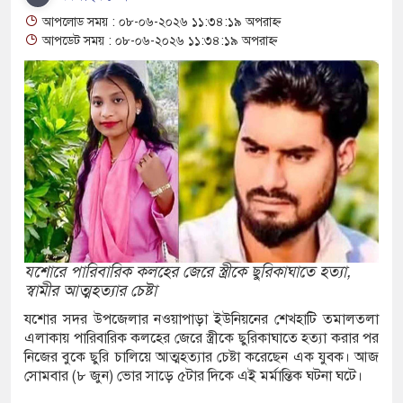
আপলোড সময় : ০৮-০৬-২০২৬ ১১:৩৪:১৯ অপরাহ্ন
মাছ ধরতে গিয়ে পানিতে ডুবে শিশুর মৃত্যু
আপডেট সময় : ০৮-০৬-২০২৬ ১১:৩৪:১৯ অপরাহ্ন
 ইয়াবা-গাঁজাসহ দুই মাদক কারবারী গ্রেপ্তার
-স্ত্রীসহ ৩ মাদক কারবারি গ্রেপ্তার, আড়াই কেজি গাঁজা
জটিলতায় কাজেম শাহ, আট ঘণ্টা বিমানে অপেক্ষার পর
বারের মত চালু হলো শিশুদের সফট ইনডোর প্লে-গ্রাউন্ড
যশোরে পারিবারিক কলহের জেরে স্ত্রীকে ছুরিকাঘাতে হত্যা,
স্বামীর আত্মহত্যার চেষ্টা
ে প্লে-গ্রাউন্ড
যশোর সদর উপজেলার নওয়াপাড়া ইউনিয়নের শেখহাটি তমালতলা
এলাকায় পারিবারিক কলহের জেরে স্ত্রীকে ছুরিকাঘাতে হত্যা করার পর
ক ব্যবসায়ীসহ গ্রেফতার-৮
নিজের বুকে ছুরি চালিয়ে আত্মহত্যার চেষ্টা করেছেন এক যুবক। আজ
সোমবার (৮ জুন) ভোর সাড়ে ৫টার দিকে এই মর্মান্তিক ঘটনা ঘটে।
পুলিশের অভিযানে নারীসহ মাদক কারবারি গ্রেফতার