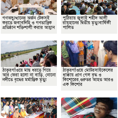
গণঅভ্যুত্থানের অর্জন টেকসই
পুঠিয়ায় জুলাই শহীদ আলী
করতে জবাবদিহি ও গণতান্ত্রিক
রায়হানের দ্বিতীয় মৃত্যুবার্ষিকী
প্রতিষ্ঠান শক্তিশালী করার আহ্বান
পালিত
ঠাকুরগাঁওয়ে মাছ ধরতে গিয়ে
ঠাকুরগাঁওয়ে মোটরসাইকেলের
আর ফেরা হলো না বাড়ি, নোনো
ধাক্কায় প্রাণ গেল বৃদ্ধ ও
নদীতে বৃদ্ধের মর্মান্তিক মৃত্যু
কিশোরের,গুরুতর আহত আরও
এক কিশোর