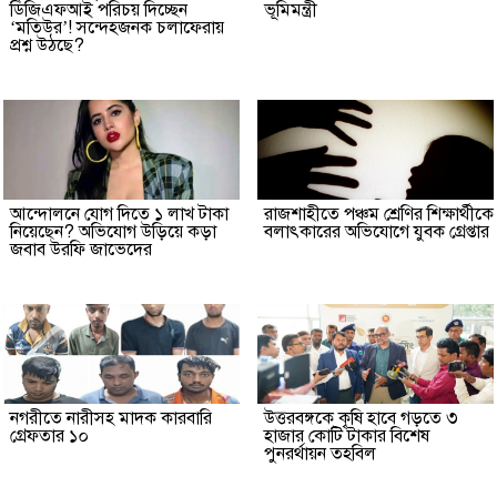
ডিজিএফআই পরিচয় দিচ্ছেন
ভূমিমন্ত্রী
‘মতিউর’! সন্দেহজনক চলাফেরায়
প্রশ্ন উঠছে?
আন্দোলনে যোগ দিতে ১ লাখ টাকা
রাজশাহীতে পঞ্চম শ্রেণির শিক্ষার্থীকে
নিয়েছেন? অভিযোগ উড়িয়ে কড়া
বলাৎকারের অভিযোগে যুবক গ্রেপ্তার
জবাব উরফি জাভেদের
নগরীতে নারীসহ মাদক কারবারি
উত্তরবঙ্গকে কৃষি হাবে গড়তে ৩
গ্রেফতার ১০
হাজার কোটি টাকার বিশেষ
পুনরর্থায়ন তহবিল