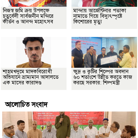
নিজস্ব জমি ক্রয় উপলক্ষে
মান্দায় আর্জেন্টিনার পতাকা
চতুর্বেদী সার্বজনীন মন্দিরে
নামাতে গিয়ে বিদ্যুৎস্পৃষ্টে
কীর্তন ও আনন্দ মহোৎসব
কিশোরের মৃত্যু
শাহমখদুমে মাদকবিরোধী
ক্ষুদ্র ও কুটির শিল্পের অবদান
অভিযানে ভ্রাম্যমান আদালতে
৬০ শতাংশে উন্নীত করতে কাজ
এক মাসের কারাদণ্ড
করছে সরকার: শিল্পমন্ত্রী
আলোচিত সংবাদ