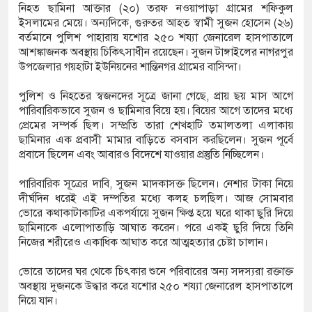
নিহত ছামিনা আক্তার (২০) তরফ নওয়াপাড়া গ্রামের শফিকুল
ইসলামের মেয়ে। অন্যদিকে, গুরুতর আহত স্বামী সুজন হোসেন (২৬)
বর্তমানে পুলিশ পাহারায় যশোর ২৫০ শয্যা জেনারেল হাসপাতালে
য় পূর্ববিরোধের জেরে দুই পক্ষের সংঘর্ষ, আহত ৩০
আশঙ্কাজনক অবস্থায় চিকিৎসাধীন রয়েছেন। সুজন টাঙ্গাইলের নাগরপুর
উপজেলার গয়হাটা ইউনিয়নের শান্তিনগর গ্রামের বাসিন্দা।
ে গিয়ে পানিতে ডুবে গৃহবধূর মৃত্যু
পুলিশ ও নিহতের স্বজনদের সূত্রে জানা গেছে, প্রায় ছয় মাস আগে
্রস্তাবে রাজি না হওয়ায় তরুণীকে ‘চোর’ সাজিয়ে
পারিবারিকভাবে সুজন ও ছামিনার বিয়ে হয়। বিয়ের আগে তাদের মধ্যে
প্রেমের সম্পর্ক ছিল। সম্প্রতি তারা শেখহাটি তমালতলা এলাকায়
 ২
ছামিনার এক প্রবাসী মামার বাড়িতে বসবাস করছিলেন। সুজন পূর্বে
প্রবাসে ছিলেন এবং আবারও বিদেশে যাওয়ার প্রস্তুতি নিচ্ছিলেন।
পারিবারিক সূত্রের দাবি, সুজন মাদকাসক্ত ছিলেন। নেশার টাকা নিয়ে
দীর্ঘদিন ধরেই এই দম্পতির মধ্যে কলহ চলছিল। আজ সোমবার
ভোরে কথাকাটাকাটির একপর্যায়ে সুজন ক্ষিপ্ত হয়ে ঘরে থাকা ছুরি দিয়ে
ছামিনাকে এলোপাতাড়ি আঘাত করেন। পরে একই ছুরি দিয়ে তিনি
নিজের শরীরেও একাধিক আঘাত করে আত্মহত্যার চেষ্টা চালান।
ভোরে তাদের ঘর থেকে চিৎকার শুনে পরিবারের অন্য সদস্যরা রক্তাক্ত
অবস্থায় দুজনকে উদ্ধার করে যশোর ২৫০ শয্যা জেনারেল হাসপাতালে
নিয়ে যান।