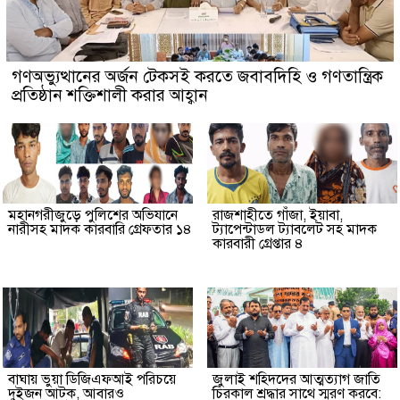
গণঅভ্যুত্থানের অর্জন টেকসই করতে জবাবদিহি ও গণতান্ত্রিক
প্রতিষ্ঠান শক্তিশালী করার আহ্বান
মহানগরীজুড়ে পুলিশের অভিযানে
রাজশাহীতে গাঁজা, ইয়াবা,
নারীসহ মাদক কারবারি গ্রেফতার ১৪
ট্যাপেন্টাডল ট্যাবলেট সহ মাদক
কারবারী গ্রেপ্তার ৪
বাঘায় ভুয়া ডিজিএফআই পরিচয়ে
জুলাই শহিদদের আত্মত্যাগ জাতি
দুইজন আটক, আবারও
চিরকাল শ্রদ্ধার সাথে স্মরণ করবে: