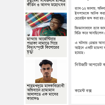
চতুর্বেদী সার্বজনীন মন্দিরে
কীর্তন ও আনন্দ মহোৎসব
র‌্যাব-১২ জানায়, অধ
ইসলামকে আটক করা হ
হেরোইন জব্দ করা হয়।
জিজ্ঞাসাবাদে র‌্যাব 
বিক্রি করে আসছিলেন।
মান্দায় আর্জেন্টিনার
এ ঘটনায় গ্রেপ্তার আসা
পতাকা নামাতে গিয়ে
বিদ্যুৎস্পৃষ্টে কিশোরের
আইনে একটি মামলা দায়ে
মৃত্যু
হয়েছে।
নিউজটি আপডেট ক
শাহমখদুমে মাদকবিরোধী
অভিযানে ভ্রাম্যমান
কমেন্ট বক্স
আদালতে এক মাসের
কারাদণ্ড