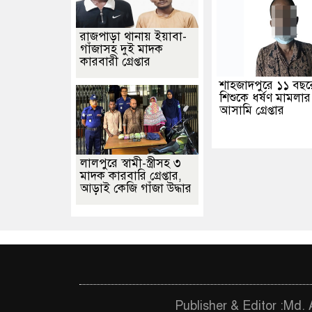
রাজপাড়া থানায় ইয়াবা-
গাঁজাসহ দুই মাদক
কারবারী গ্রেপ্তার
শাহজাদপুরে ১১ বছর
শিশুকে ধর্ষণ মামলার 
আসামি গ্রেপ্তার
লালপুরে স্বামী-স্ত্রীসহ ৩
মাদক কারবারি গ্রেপ্তার,
আড়াই কেজি গাঁজা উদ্ধার
Publisher & Editor :Md