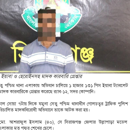
 ইয়াবা ও হেরোইনসহ মাদক কারবারি গ্রেপ্তার
েতু পশ্চিম থানা এলাকায় অভিযান চালিয়ে ১ হাজার ১৩১ পিস ইয়াবা ট্যাবলে
দক কারবারিকে গ্রেপ্তার করেছে র‌্যাব-১২, সদর কোম্পানি।
 সোয়া ৭টায় দিকে যমুনা সেতু পশ্চিম থানাধীন গোলচত্বর ট্রাফিক পুলিশ 
রিচালিত মাদকবিরোধী অভিযানে তাকে আটক করা হয়।
হলেন মো. আশরাফুল ইসলাম (৪০), সে সিরাজগঞ্জ জেলার উল্লাপাড়া মডেল 
ম এলাকার মৃত গফুর শেখের ছেলে।