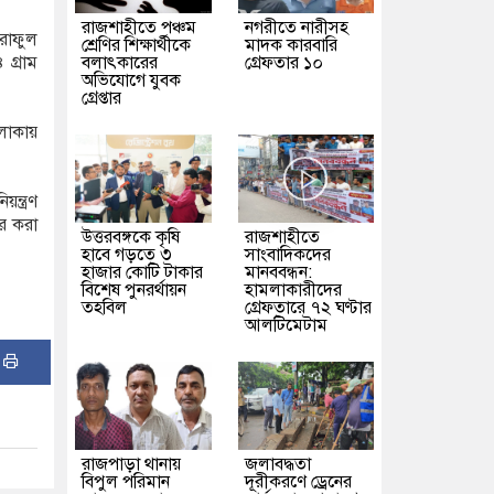
রাজশাহীতে পঞ্চম
নগরীতে নারীসহ
শরাফুল
শ্রেণির শিক্ষার্থীকে
মাদক কারবারি
বলাৎকারের
গ্রেফতার ১০
গ্রাম
অভিযোগে যুবক
গ্রেপ্তার
এলাকায়
ন্ত্রণ
তর করা
উত্তরবঙ্গকে কৃষি
রাজশাহীতে
হাবে গড়তে ৩
সাংবাদিকদের
হাজার কোটি টাকার
মানববন্ধন:
বিশেষ পুনরর্থায়ন
হামলাকারীদের
তহবিল
গ্রেফতারে ৭২ ঘণ্টার
আলটিমেটাম
:
রাজপাড়া থানায়
জলাবদ্ধতা
বিপুল পরিমান
দূরীকরণে ড্রেনের