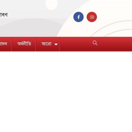
রাবণ
নোদন
অর্থনীতি
আরো