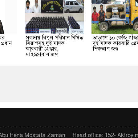
ের
সলঙ্গায় বিপুল পরিমান নিষিদ্ধ
তাড়াশে ১০ কেজি গাঁজ
প্রধান
সিরাপসহ দুই মাদক
দুই মাদক কারবারি গ্র
কারবারী গ্রেপ্তার,
পিকআপ জব্দ
মাইক্রোবাস জব্দ
. Abu Hena Mostafa Zaman
Head office: 152- Aktroy 