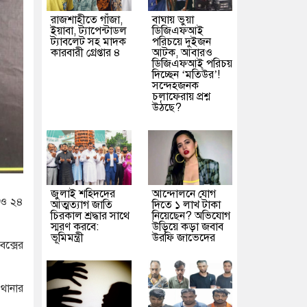
রাজশাহীতে গাঁজা,
বাঘায় ভুয়া
ইয়াবা, ট্যাপেন্টাডল
ডিজিএফআই
ট্যাবলেট সহ মাদক
পরিচয়ে দুইজন
কারবারী গ্রেপ্তার ৪
আটক, আবারও
ডিজিএফআই পরিচয়
দিচ্ছেন ‘মতিউর’!
সন্দেহজনক
চলাফেরায় প্রশ্ন
উঠছে?
জুলাই শহিদদের
আন্দোলনে যোগ
ট ও ২৪
আত্মত্যাগ জাতি
দিতে ১ লাখ টাকা
চিরকাল শ্রদ্ধার সাথে
নিয়েছেন? অভিযোগ
স্মরণ করবে:
উড়িয়ে কড়া জবাব
ভূমিমন্ত্রী
উরফি জাভেদের
বক্সের
থানার