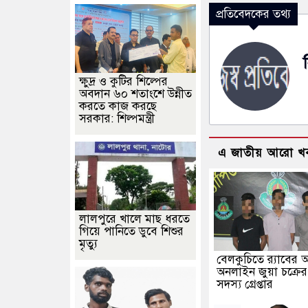
প্রতিবেদকের তথ্য
ক্ষুদ্র ও কুটির শিল্পের
অবদান ৬০ শতাংশে উন্নীত
করতে কাজ করছে
সরকার: শিল্পমন্ত্রী
এ জাতীয় আরো খ
লালপুরে খালে মাছ ধরতে
গিয়ে পানিতে ডুবে শিশুর
মৃত্যু
বেলকুচিতে র‌্যাবের 
অনলাইন জুয়া চক্রে
সদস্য গ্রেপ্তার