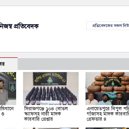
নিজস্ব প্রতিবেদক
প্রতিবেদকের সকল নি
বর
অভিযানে
সিরাজগঞ্জে ১০৪ বোতল
এনায়েতপুরে বিপুল পর
র ৩
স্ক্যাফসহ নারী মাদক
গাঁজাসহ মাদক কারবার
কারবারি গ্রেপ্তার
গ্রেফতার ৪