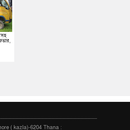
াসহ
েফতার,
more ( kazla)-6204 Thana :