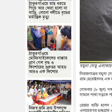
ঠাকুরগাঁওয়ে মাছ ধরতে
গিয়ে আর ফেরা হলো না
বাড়ি, নোনো নদীতে বৃদ্ধের
মর্মান্তিক মৃত্যু
ঠাকুরগাঁওয়ে
মোটরসাইকেলের ধাক্কায়
প্রাণ গেল বৃদ্ধ ও
যমুনা সেতু এলাকায়
কিশোরের,গুরুতর আহত
আরও এক কিশোর
সিরাজগঞ্জের যমুনা স
গ্রাম হেরোইনসহ এক মা
সোমবার (৮ জুন) সকাল
সামনে পাকা সড়কে প
গ্রেপ্তার ব্যক্তি 
নিজস্ব জমি ক্রয় উপলক্ষে
এনায়েতপুর গুচ্ছগ্রা