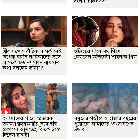
বলেন চিকিৎসক
স্ত্রীর সঙ্গে শারীরিক সম্পর্ক নেই,
শুটিংয়ের মাঝে নথ গিলে
অর্ধেক বয়সি নায়িকাদের সঙ্গে
ফেললেন অভিনেত্রী শাহনাজ গিল
সম্পর্কে জড়ান! কোন নায়কের
কথা বললেন তান্যা?
ইয়ামালের গায়ে ‘প্রতারক’
সমুদ্রের গভীরে ২ হাজার বছরের
তকমা! রহস্যময়ীর সঙ্গে ছবি
পুরোনো জাহাজের ধ্বংসাবশেষ
প্রকাশ্যে আসতেই বিতর্ক উস্কে
উদ্ধার
দিলেন বান্ধবী