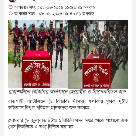
গ্রেপ্তার
আপলোড সময় : ০৮-০৬-২০২৬ ০৯:৪০:৪১ অপরাহ্ন
আপডেট সময় : ০৮-০৬-২০২৬ ০৯:৪০:৪১ অপরাহ্ন
 জব্দ
কটেলের বিস্ফোরণ
লোডশেডিং, দিনে-রাতে ১০
তিন নেতা কারাগারে
িবিরের গুলি!
রাজশাহীতে বিজিবির অভিযানে হেরোইন ও ট্যাপেনটাডল জব্দ
ল রেজা
রাজশাহী ব্যাটালিয়ন (১ বিজিবি) সীমান্ত এলাকায় পৃথক দুইটি
ষ্ঠানকে কারণ দর্শানোর নোটিশ
অভিযানে বিপুল পরিমাণ মাদকদ্রব্য জব্দ করেছে।
সোমবার (৮ জুন)রাত ৯টায় ১ বিজিবি সদর দপ্তর থেকে পাঠানো এক
প্রেস বিজ্ঞপ্তিতে এ তথ্য নিশ্চিত করা হয়।