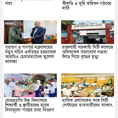
সভা
স্বীকৃতি ও ভূমি কমিশন গঠনের
দাবি
গৃহায়ণ ও গণপূর্ত মন্ত্রণালয়ের
রাজশাহী সরকারি সিটি কলেজে
নতুন সচিব ওবায়দুর রহমানকে
অভিভাবক সমাবেশে বক্তব্য
আরডিএ চেয়ারম্যানের ফুলেল
দিতে গিয়ে বৃদ্ধের মৃত্যু
শুভেচ্ছা
মেহেরচন্ডি উচ্চ বিদ্যালয়ে
রাসিক প্রশাসকের সঙ্গে সিটি
শিক্ষার্থী ও স্থানীয়দের মাঝে
সেন্টারের ব্যবসায়ীদের সাক্ষাৎ
বিনামূল্যে গাছের চারা বিতরণ