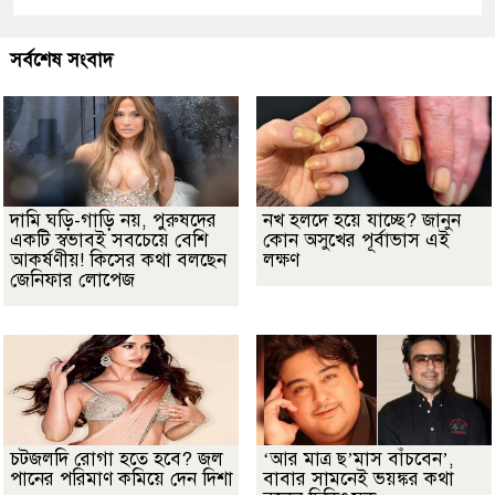
সর্বশেষ সংবাদ
দামি ঘড়ি-গাড়ি নয়, পুরুষদের
নখ হলদে হয়ে যাচ্ছে? জানুন
একটি স্বভাবই সবচেয়ে বেশি
কোন অসুখের পূর্বাভাস এই
আকর্ষণীয়! কিসের কথা বলছেন
লক্ষণ
জেনিফার লোপেজ
চটজলদি রোগা হতে হবে? জল
‘আর মাত্র ছ’মাস বাঁচবেন’,
পানের পরিমাণ কমিয়ে দেন দিশা
বাবার সামনেই ভয়ঙ্কর কথা