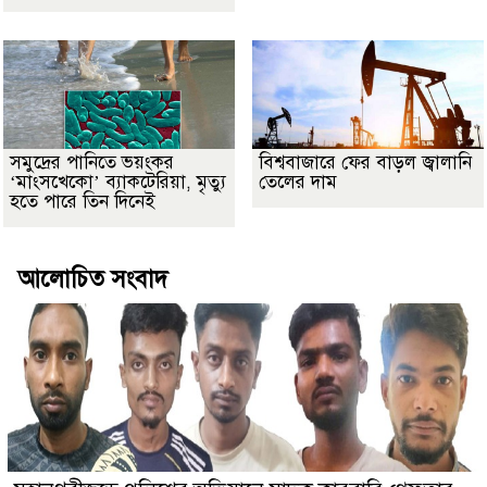
সমুদ্রের পানিতে ভয়ংকর
বিশ্ববাজারে ফের বাড়ল জ্বালানি
‘মাংসখেকো’ ব্যাকটেরিয়া, মৃত্যু
তেলের দাম
হতে পারে তিন দিনেই
আলোচিত সংবাদ