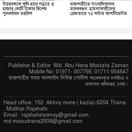
উত্তরবঙ্গকে কৃষি হাবে গড়তে ৩
রাজশাহীতে সাংবাদিকদের
হাজার কোটি টাকার বিশেষ
মানববন্ধন: হামলাকারীদের
পুনরর্থায়ন তহবিল
গ্রেফতারে ৭২ ঘণ্টার আলটিমেটাম
Publisher & Editor :Md. Abu Hena Mostafa Zaman
Mobile No: 01971- 007766; 01711-954647
রাজশাহীর সময় অনলাইন নিউজ পোর্টাল
আবেদনকৃত চ
লচ্চিত্র ও
প্রকাশনা অধিদপ্তর, ঢাকা
।
Head office: 152- Aktroy more ( kazla)-6204 Thana
: Motihar,Rajshahi
Email :
rajshahirsomoy@gmail.com
,
md.masudrana2008@gmail.com