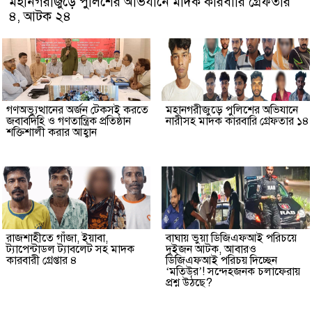
মহানগরীজুড়ে পুলিশের অভিযানে মাদক কারবারি গ্রেফতার
৪, আটক ২৪
গণঅভ্যুত্থানের অর্জন টেকসই করতে
মহানগরীজুড়ে পুলিশের অভিযানে
জবাবদিহি ও গণতান্ত্রিক প্রতিষ্ঠান
নারীসহ মাদক কারবারি গ্রেফতার ১৪
শক্তিশালী করার আহ্বান
রাজশাহীতে গাঁজা, ইয়াবা,
বাঘায় ভুয়া ডিজিএফআই পরিচয়ে
ট্যাপেন্টাডল ট্যাবলেট সহ মাদক
দুইজন আটক, আবারও
কারবারী গ্রেপ্তার ৪
ডিজিএফআই পরিচয় দিচ্ছেন
‘মতিউর’! সন্দেহজনক চলাফেরায়
প্রশ্ন উঠছে?