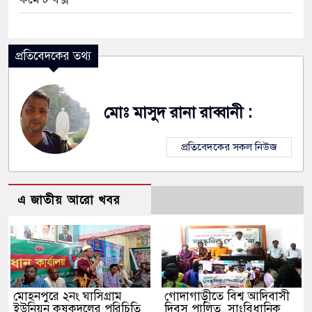
প্রতিবেদকের তথ্য
মোঃ মাসুদ রানা রাব্বানী :
প্রতিবেদকের সকল নিউজ
এ জাতীয় আরো খবর
মোহনপুরে ২নং ঘাসিগ্রাম
গোদাগাড়ীতে বিশ্ব আদিবাসী
ইউনিয়ন কৃষকদলের পরিচিতি
দিবস পালিত, সাংবিধানিক