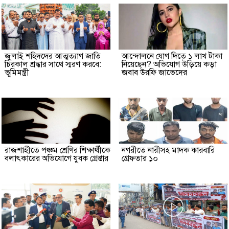
জুলাই শহিদদের আত্মত্যাগ জাতি
আন্দোলনে যোগ দিতে ১ লাখ টাকা
চিরকাল শ্রদ্ধার সাথে স্মরণ করবে:
নিয়েছেন? অভিযোগ উড়িয়ে কড়া
ভূমিমন্ত্রী
জবাব উরফি জাভেদের
রাজশাহীতে পঞ্চম শ্রেণির শিক্ষার্থীকে
নগরীতে নারীসহ মাদক কারবারি
বলাৎকারের অভিযোগে যুবক গ্রেপ্তার
গ্রেফতার ১০