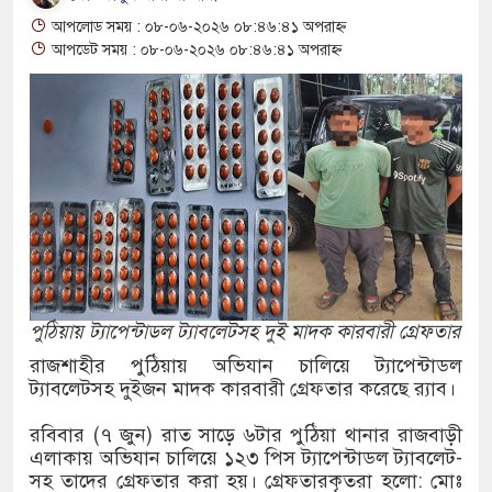
কসমেটিকস উদ্ধার
আপলোড সময় : ০৮-০৬-২০২৬ ০৮:৪৬:৪১ অপরাহ্ন
আপডেট সময় : ০৮-০৬-২০২৬ ০৮:৪৬:৪১ অপরাহ্ন
ষি শ্রমিক নিয়োগে আবেদন শুরু, ওমানে ৫ হাজার শ্রমিক
ে সংঘর্ষে দুই ইসরায়েলি রিজার্ভ সেনা নিহত, সীমান্তে
জীগঞ্জে ছয় বছরের শিশুকে ধর্ষণের অভিযোগে
তার
ম্পার ট্রাকে অভিনব কৌশলে লুকানো সোয়া কোটি
পুঠিয়ায় ট্যাপেন্টাডল ট্যাবলেটসহ দুই মাদক কারবারী গ্রেফতার
রাজশাহীর পুঠিয়ায় অভিযান চালিয়ে ট্যাপেন্টাডল
িরা জব্দ
ট্যাবলেটসহ দুইজন মাদক কারবারী গ্রেফতার করেছে র‌্যাব।
ক্ষেপ কাটিয়ে রেকর্ড গড়ে মেসির জোড়া গোল, বড় জয়
রবিবার (৭ জুন) রাত সাড়ে ৬টার পুঠিয়া থানার রাজবাড়ী
এলাকায় অভিযান চালিয়ে ১২৩ পিস ট্যাপেন্টাডল ট্যাবলেট-
সহ তাদের গ্রেফতার করা হয়। গ্রেফতারকৃতরা হলো: মোঃ