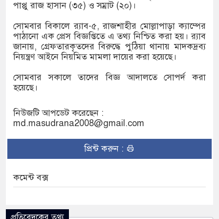
পাপ্পু রাজ হাসান (৩৫) ও সম্রাট (২০)।
রানোর পর ব্যাটেই জবাব, অস্ট্রেলিয়ার বিপক্ষে মিরাজের
সোমবার বিকালে র‌্যাব-৫, রাজশাহীর মোল্লাপাড়া ক্যাম্পের
পাঠানো এক প্রেস বিজ্ঞপ্তিতে এ তথ্য নিশ্চিত করা হয়। র‌্যাব
জানায়, গ্রেফতারকৃতদের বিরুদ্ধে পুঠিয়া থানায় মাদকদ্রব্য
ম্পন্ন ক্রীড়াবিদদের জন্য আন্তর্জাতিক মানের জাতীয়
নিয়ন্ত্রণ আইনে নিয়মিত মামলা দায়ের করা হয়েছে।
গিতা আয়োজন করবে সরকার
সোমবার সকালে তাদের বিজ্ঞ আদালতে সোপর্দ করা
হয়েছে।
রুত সিদ্ধান্তের বার্তা রিয়ালের, চুক্তি নবায়নে জোর
নিউজটি আপডেট করেছেন :
md.masudrana2008@gmail.com
প্রিন্ট করুন :
কমেন্ট বক্স
প্রতিবেদকের তথ্য