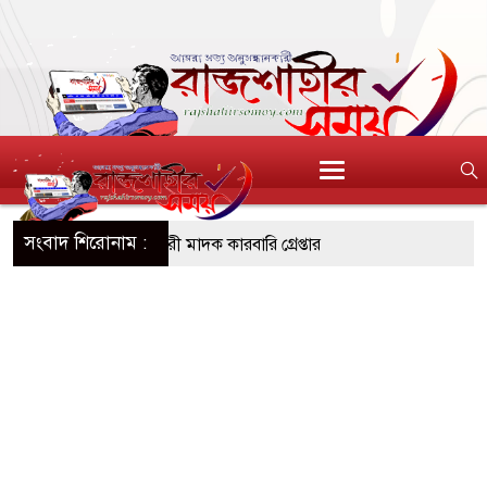
সংবাদ শিরোনাম :
৪ বোতল স্ক্যাফসহ নারী মাদক কারবারি গ্রেপ্তার
াই হওয়া টাকাসহ ২ ছিনতাইকারী গ্রেফতার
চ দিনব্যাপী উদ্যোক্তা মেলা সমাপ্ত
িচ্ছন্ন, সবুজ ও নিরাপদ নগরী হিসেবে গড়ে তুলতে
ি আহ্বান রাসিক প্রশাসকের
ককে জুলাই গণঅভ্যুত্থান সম্পর্কিত বিজয় মিছিল