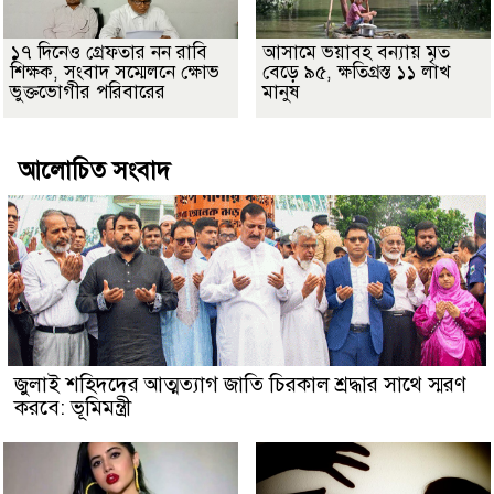
১৭ দিনেও গ্রেফতার নন রাবি
আসামে ভয়াবহ বন্যায় মৃত
শিক্ষক, সংবাদ সম্মেলনে ক্ষোভ
বেড়ে ৯৫, ক্ষতিগ্রস্ত ১১ লাখ
ভুক্তভোগীর পরিবারের
মানুষ
আলোচিত সংবাদ
জুলাই শহিদদের আত্মত্যাগ জাতি চিরকাল শ্রদ্ধার সাথে স্মরণ
করবে: ভূমিমন্ত্রী