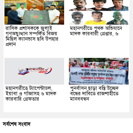
রাসিক প্রশাসককে জুলাই
মহানগরীতে পৃথক অভিযানে
গণঅভ্যুত্থান সম্পর্কিত বিজয়
মাদক কারবারী গ্রেপ্তার, ৬
মিছিল ক্যানভাস ছবি উপহার
প্রদান
মহানগরীতে ট্যাপেন্টাডল,
পুনর্বাসন ছাড়া বস্তি উচ্ছেদ
ইয়াবা ও গাঁজাসহ ৬ মাদক
বন্ধের দাবিতে রাজশাহীতে
কারবারি গ্রেফতার
মানববন্ধন
সর্বশেষ সংবাদ