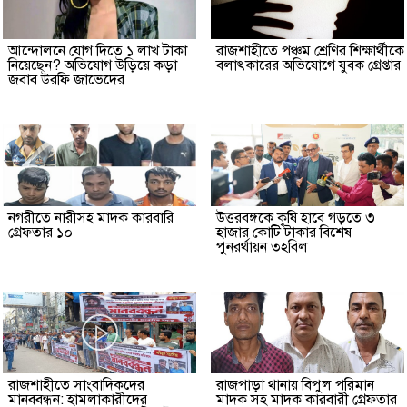
আন্দোলনে যোগ দিতে ১ লাখ টাকা
রাজশাহীতে পঞ্চম শ্রেণির শিক্ষার্থীকে
নিয়েছেন? অভিযোগ উড়িয়ে কড়া
বলাৎকারের অভিযোগে যুবক গ্রেপ্তার
জবাব উরফি জাভেদের
নগরীতে নারীসহ মাদক কারবারি
উত্তরবঙ্গকে কৃষি হাবে গড়তে ৩
গ্রেফতার ১০
হাজার কোটি টাকার বিশেষ
পুনরর্থায়ন তহবিল
রাজশাহীতে সাংবাদিকদের
রাজপাড়া থানায় বিপুল পরিমান
মানববন্ধন: হামলাকারীদের
মাদক সহ মাদক কারবারী গ্রেফতার