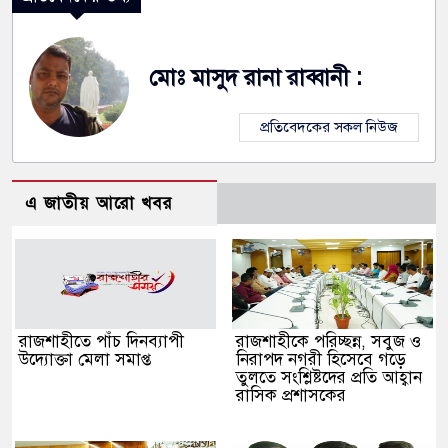
মোঃ মাসুদ রানা রাব্বানী :
প্রতিবেদকের সকল নিউজ
এ জাতীয় আরো খবর
রাজশাহীতে পাঁচ দিনব্যাপী
রাজশাহীকে পরিচ্ছন্ন, সবুজ ও
উদ্যোক্তা মেলা সমাপ্ত
নিরাপদ নগরী হিসেবে গড়ে
তুলতে সংশ্লিষ্টদের প্রতি আহ্বান
রাসিক প্রশাসকের