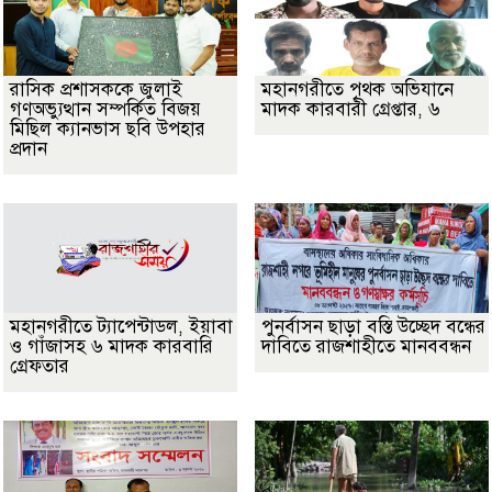
রাসিক প্রশাসককে জুলাই
মহানগরীতে পৃথক অভিযানে
গণঅভ্যুত্থান সম্পর্কিত বিজয়
মাদক কারবারী গ্রেপ্তার, ৬
মিছিল ক্যানভাস ছবি উপহার
প্রদান
মহানগরীতে ট্যাপেন্টাডল, ইয়াবা
পুনর্বাসন ছাড়া বস্তি উচ্ছেদ বন্ধের
ও গাঁজাসহ ৬ মাদক কারবারি
দাবিতে রাজশাহীতে মানববন্ধন
গ্রেফতার