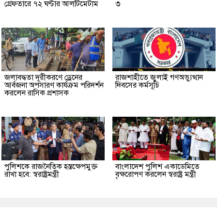
গ্রেফতারে ৭২ ঘণ্টার আলটিমেটাম
৩
জলাবদ্ধতা দূরীকরণে ড্রেনের
রাজশাহীতে জুলাই গণঅভ্যুত্থান
আর্বজনা অপসারণ কার্যক্রম পরিদর্শন
দিবসের কর্মসূচি
করলেন রাসিক প্রশাসক
পুলিশকে রাজনৈতিক হস্তক্ষেপমুক্ত
বাংলাদেশ পুলিশ একাডেমিতে
রাখা হবে: স্বরাষ্ট্রমন্ত্রী
বৃক্ষরোপণ করলেন স্বরাষ্ট্র মন্ত্রী