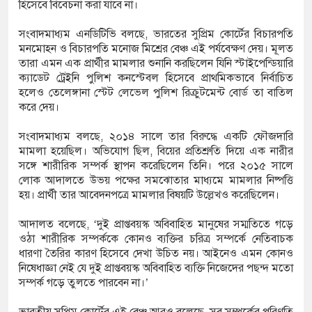
হিসেবে বিবেচনা করা যাবে না।
প কাটিয়ে রেকর্ড গড়ে মেসির জোড়া গোল, বড় জয়
সংবাদমাধ্যম এনডিটিভি বলছে, ভারতের সুপ্রিম কোর্টের বিচারপতি
মনমোহন ও বিচারপতি মনোজ মিশ্রের বেঞ্চ এই পর্যবেক্ষণ দেয়। মূলত
তারা এমন এক প্রার্থীর মামলার শুনানি করছিলেন যিনি স্টাইপেন্ডিয়ারি
 পর ব্যাটেই জবাব, অস্ট্রেলিয়ার বিপক্ষে মিরাজের
ক্যাডেট ট্রেইনি পুলিশ কনস্টেবল হিসেবে প্রাথমিকভাবে নির্বাচিত
হলেও তেলেঙ্গানা স্টেট লেভেল পুলিশ রিক্রুটমেন্ট বোর্ড তা বাতিল
করে দেয়।
ন ক্রীড়াবিদদের জন্য আন্তর্জাতিক মানের জাতীয়
সংবাদমাধ্যম বলছে, ২০১৪ সালে তার বিরুদ্ধে একটি ফৌজদারি
মামলা হয়েছিল। অভিযোগ ছিল, বিয়ের প্রতিশ্রুতি দিয়ে এক নারীর
 আয়োজন করবে সরকার
সঙ্গে শারীরিক সম্পর্ক স্থাপন করেছিলেন তিনি। পরে ২০১৫ সালে
লোক আদালতে উভয় পক্ষের সমঝোতার মাধ্যমে মামলার নিষ্পত্তি
হয়। প্রার্থী তার আবেদনপত্রে মামলার বিষয়টি উল্লেখও করেছিলেন।
আদালত বলেছে, ‘দুই প্রাপ্তবয়স্ক অবিবাহিত মানুষের সম্মতিতে গড়ে
ওঠা শারীরিক সম্পর্ককে কোনও ব্যক্তির চরিত্র সম্পর্কে নেতিবাচক
ধারণা তৈরির কারণ হিসেবে দেখা উচিত নয়। আইনেও এমন কোনও
নিষেধাজ্ঞা নেই যে দুই প্রাপ্তবয়স্ক অবিবাহিত ব্যক্তি নিজেদের পছন্দ মতো
সম্পর্ক গড়ে তুলতে পারবেন না।’
ভারতীয় সুপ্রিম কোর্টের এই বেঞ্চ আরও বলেছে, সব সম্পর্কের পরিণতি