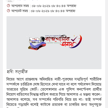
 পুকুর থেকে অজ্ঞাত যুবকের মরদেহ উদ্ধার
আপলোড সময় : ০৮-০৬-২০২৬ ০৮:৪০:৪৪ অপরাহ্ন
আপডেট সময় : ০৮-০৬-২০২৬ ০৮:৪০:৪৪ অপরাহ্ন
ে বিজিবির পৃথক অভিযানে ১৫৬ বোতল ভারতীয়
টিকস উদ্ধার
রমিক নিয়োগে আবেদন শুরু, ওমানে ৫ হাজার শ্রমিক
র্ষে দুই ইসরায়েলি রিজার্ভ সেনা নিহত, সীমান্তে
ছবি: সংগৃহীত
জে ছয় বছরের শিশুকে ধর্ষণের অভিযোগে
বিয়ের আগে প্রাপ্তবয়স্ক অবিবাহিত নারী-পুরুষের সম্মতিপূর্ণ শারীরিক
সম্পর্ককে চারিত্রিক দোষ হিসেবে দেখা যাবে না বলে পর্যবেক্ষণ দিয়েছে
ভারতের সুপ্রিম কোর্ট। তেলেঙ্গানার এক পুলিশ কনস্টেবল প্রার্থীর
 ট্রাকে অভিনব কৌশলে লুকানো সোয়া কোটি
নিয়োগ বাতিলের সিদ্ধান্ত বাতিল করতে গিয়ে আদালত এ মন্তব্য করেন।
আদালত বলেছে, সব সম্পর্কের পরিণতি বিয়ে হয় না। তাই সম্পর্ক
ব্দ
বিয়েতে গড়ায়নি বলেই কাউকে প্রতারক বা চাকরির জন্য অনুপযুক্ত