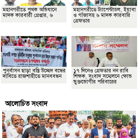
মহানগরীতে পৃথক অভিযানে
মহানগরীতে ট্যাপেন্টাডল, ইয়াবা
মাদক কারবারী গ্রেপ্তার, ৬
ও গাঁজাসহ ৬ মাদক কারবারি
গ্রেফতার
পুনর্বাসন ছাড়া বস্তি উচ্ছেদ বন্ধের
১৭ দিনেও গ্রেফতার নন রাবি
দাবিতে রাজশাহীতে মানববন্ধন
শিক্ষক, সংবাদ সম্মেলনে ক্ষোভ
ভুক্তভোগীর পরিবারের
আলোচিত সংবাদ