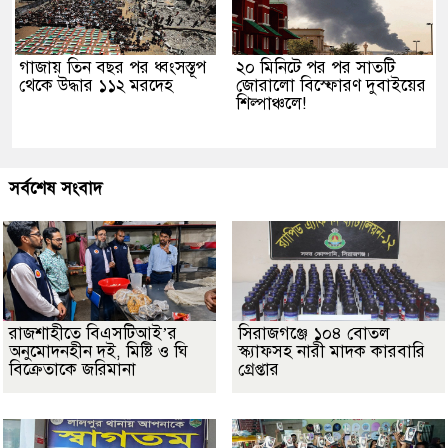
গাজায় তিন বছর পর ধ্বংসস্তূপ
২০ মিনিটে পর পর সাতটি
থেকে উদ্ধার ১১২ মরদেহ
জোরালো বিস্ফোরণ দুবাইয়ের
শিল্পাঞ্চলে!
সর্বশেষ সংবাদ
রাজশাহীতে বিএসটিআই’র
সিরাজগঞ্জে ১০৪ বোতল
অনুমোদনহীন দই, মিষ্টি ও ঘি
স্ক্যাফসহ নারী মাদক কারবারি
বিক্রেতাকে জরিমানা
গ্রেপ্তার