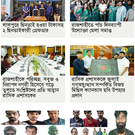
লালপুরে ছিনতাই হওয়া টাকাসহ
রাজশাহীতে পাঁচ দিনব্যাপী
২ ছিনতাইকারী গ্রেফতার
উদ্যোক্তা মেলা সমাপ্ত
রাজশাহীকে পরিচ্ছন্ন, সবুজ ও
রাসিক প্রশাসককে জুলাই
নিরাপদ নগরী হিসেবে গড়ে
গণঅভ্যুত্থান সম্পর্কিত বিজয়
তুলতে সংশ্লিষ্টদের প্রতি আহ্বান
মিছিল ক্যানভাস ছবি উপহার
রাসিক প্রশাসকের
প্রদান