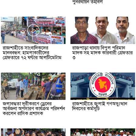
পুনরর্থায়ন তহবিল
রাজশাহীতে সাংবাদিকদের
রাজপাড়া থানায় বিপুল পরিমান
মানববন্ধন: হামলাকারীদের
মাদক সহ মাদক কারবারী গ্রেফতার
গ্রেফতারে ৭২ ঘণ্টার আলটিমেটাম
৩
জলাবদ্ধতা দূরীকরণে ড্রেনের
রাজশাহীতে জুলাই গণঅভ্যুত্থান
আর্বজনা অপসারণ কার্যক্রম পরিদর্শন
দিবসের কর্মসূচি
করলেন রাসিক প্রশাসক