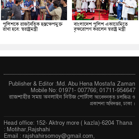
পুলিশকে রাজনৈতিক হস্তক্ষেপমুক্ত
বাংলাদেশ পুলিশ একাডেমিতে
রাখা হবে: স্বরাষ্ট্রমন্ত্রী
বৃক্ষরোপণ করলেন স্বরাষ্ট্র মন্ত্রী
Publisher & Editor :Md. Abu Hena Mostafa Zaman
Mobile No: 01971- 007766; 01711-954647
রাজশাহীর সময় অনলাইন নিউজ পোর্টাল
আবেদনকৃত চ
লচ্চিত্র ও
প্রকাশনা অধিদপ্তর, ঢাকা
।
Head office: 152- Aktroy more ( kazla)-6204 Thana
: Motihar,Rajshahi
Email :
rajshahirsomoy@gmail.com
,