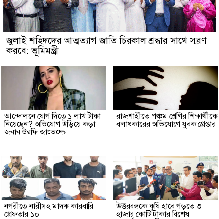
জুলাই শহিদদের আত্মত্যাগ জাতি চিরকাল শ্রদ্ধার সাথে স্মরণ
করবে: ভূমিমন্ত্রী
আন্দোলনে যোগ দিতে ১ লাখ টাকা
রাজশাহীতে পঞ্চম শ্রেণির শিক্ষার্থীকে
নিয়েছেন? অভিযোগ উড়িয়ে কড়া
বলাৎকারের অভিযোগে যুবক গ্রেপ্তার
জবাব উরফি জাভেদের
নগরীতে নারীসহ মাদক কারবারি
উত্তরবঙ্গকে কৃষি হাবে গড়তে ৩
গ্রেফতার ১০
হাজার কোটি টাকার বিশেষ