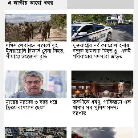
এ জাতীয় আরো খবর
দক্ষিণ লেবাননে সংঘর্ষে দুই
যুক্তরাষ্ট্রের নর্থ ক্যারোলাইনায়
ইসরায়েলি রিজার্ভ সেনা নিহত,
বন্দুক হামলায় নিহত ৩, একই
সীমান্তে উত্তেজনা বৃদ্ধি
পরিবারের সদস্যরা জড়িত
মায়ের মরদেহ ৩ বছর ধরে
তরুণীকে ধর্ষণ, পাকিস্তানে এক
ফ্রিজে রাখলেন ছেলে
থানার সব পুলিশ সদস্য
বরখাস্ত