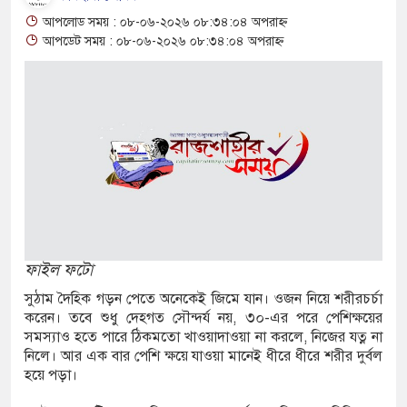
 আশ্বাস: দুুই যুবকের প্রতারণায় সর্বশান্ত ৪ পরিবার!
আপলোড সময় : ০৮-০৬-২০২৬ ০৮:৩৪:০৪ অপরাহ্ন
ঁজা, ইয়াবা, ট্যাপেন্টাডল ট্যাবলেট সহ মাদক কারবারী
আপডেট সময় : ০৮-০৬-২০২৬ ০৮:৩৪:০৪ অপরাহ্ন
াসের মুখোমুখি সংঘর্ষে নিহত বেড়ে ৯
য়ে থেকে দ্বিতীয় দিন শেষ করল বাংলাদেশ
 নিয়ে আরও ৩ শিশুর মৃত্যু
 ইয়েমেনের সেনাঘাঁটি ইরান সমর্থিত হুথির নিশানায়,
ফাইল ফটো
সুঠাম দৈহিক গড়ন পেতে অনেকেই জিমে যান। ওজন নিয়ে শরীরচর্চা
গিতায় ইয়ুথ চেঞ্জমেকার্স নেটওয়ার্কের উদ্যোগে
করেন। তবে শুধু দেহগত সৌন্দর্য নয়, ৩০-এর পরে পেশিক্ষয়ের
সমস্যাও হতে পারে ঠিকমতো খাওয়াদাওয়া না করলে, নিজের যত্ন না
ী বৃক্ষরোপণ ও চারা বিতরণ কর্মসূচির উদ্বোধন
নিলে। আর এক বার পেশি ক্ষয়ে যাওয়া মানেই ধীরে ধীরে শরীর দুর্বল
হয়ে পড়া।
োগে আক্রান্ত অসহায় রোগীর পাশে পুঠিয়ার এসিল্যান্ড