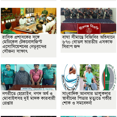
​রাসিক প্রশাসকের সঙ্গে
বাঘা সীমান্তে বিজিবির অভিযানে
মেডিকেল টেকনোলজিস্ট
৬৭০ বোতল ভারতীয় এসকাফ
এসোসিয়েশনের নেতৃবৃন্দের
সিরাপ জব্দ
সৌজন্য সাক্ষাৎ
নগরীতে হেরোইন, নগদ অর্থ ও
সাংবাদিক আনসার তালুকদার
মোবাইলসহ দুই মাদক কারবারী
স্বাধীনের পিতার মৃত্যুতে গভীর
গ্রেপ্তার
শোক ও সমবেদনা