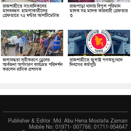
রাজশাহীতে সাংবাদিকদের
রাজপাড়া থানায় বিপুল পরিমান
মানববন্ধন: হামলাকারীদের
মাদক সহ মাদক কারবারী গ্রেফতার
গ্রেফতারে ৭২ ঘণ্টার আলটিমেটাম
৩
জলাবদ্ধতা দূরীকরণে ড্রেনের
রাজশাহীতে জুলাই গণঅভ্যুত্থান
আর্বজনা অপসারণ কার্যক্রম পরিদর্শন
দিবসের কর্মসূচি
করলেন রাসিক প্রশাসক
Publisher & Editor :Md. Abu Hena Mostafa Zaman
Mobile No: 01971- 007766; 01711-954647