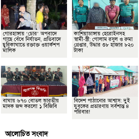
গোরহাঙ্গায় ‘চোর’ অপবাদে
কাশিয়াডাঙ্গায় হেরোইনসহ
গাছে বেঁধে নির্যাতন, প্রতিবাদে
স্বামী-স্ত্রী: গোলাম রসুল ও রুমা
ছুরিকাঘাতে রক্তাক্ত ওয়ার্কশপ
গ্রেপ্তার, উদ্ধার ৩৮ হাজার ৮২০
মালিক
টাকা
বাঘায় ৬৭০ বোতল ভারতীয়
বিদেশ পাঠানোর আশ্বাস: দুুই
মাদক জব্দ করলো ১ বিজিবি
যুবকের প্রতারণায় সর্বশান্ত ৪
পরিবার!
আলোচিত সংবাদ