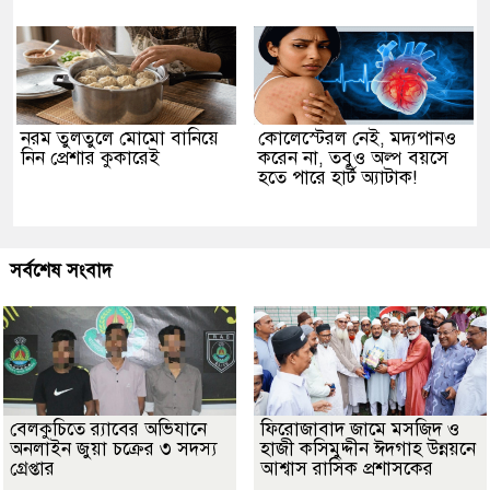
নরম তুলতুলে মোমো বানিয়ে
কোলেস্টেরল নেই, মদ্যপানও
নিন প্রেশার কুকারেই
করেন না, তবুও অল্প বয়সে
হতে পারে হার্ট অ্যাটাক!
সর্বশেষ সংবাদ
বেলকুচিতে র‌্যাবের অভিযানে
ফিরোজাবাদ জামে মসজিদ ও
অনলাইন জুয়া চক্রের ৩ সদস্য
হাজী কসিমুদ্দীন ঈদগাহ উন্নয়নে
গ্রেপ্তার
আশ্বাস রাসিক প্রশাসকের