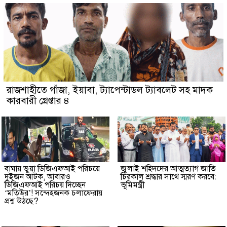
রাজশাহীতে গাঁজা, ইয়াবা, ট্যাপেন্টাডল ট্যাবলেট সহ মাদক
কারবারী গ্রেপ্তার ৪
বাঘায় ভুয়া ডিজিএফআই পরিচয়ে
জুলাই শহিদদের আত্মত্যাগ জাতি
দুইজন আটক, আবারও
চিরকাল শ্রদ্ধার সাথে স্মরণ করবে:
ডিজিএফআই পরিচয় দিচ্ছেন
ভূমিমন্ত্রী
‘মতিউর’! সন্দেহজনক চলাফেরায়
প্রশ্ন উঠছে?