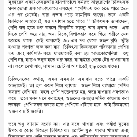
মুম্বইয়ের একটি বেসরকারি হাসপাতালে কর্মরত অস্থিরোগের চিকিৎসক
মনন ভোরা এক সাক্ষাৎকারে বলছেন, ‘‘পেশিক্ষয় শুরু হতে পারে ৩০-
এর পর থেকেই। তার প্রভাব পড়ে সামগ্রিক স্বাস্থ্যে। তবে একটি
 ডিজিএফআই পরিচয়ে দুইজন আটক, আবারও
জিনিসের সাহায্যেই এর সমাধান হতে পারে।’’ চিকিৎসক জানাচ্ছেন,
পেশি ক্ষয় হতে শুরু করলে বিপাকীয় স্বাস্থ্যে তার প্রভাব পড়ে। এক
 দিচ্ছেন ‘মতিউর’! সন্দেহজনক চলাফেরায় প্রশ্ন
দিকে পেশি ক্ষয়ে যায়, অন্য দিকে, বিপাকহার কমে গিয়ে শরীরে মেদ
জমতে থাকে। সেই কারণেই ৩০-এর পর থেকে ওজন বৃদ্ধি, ভুঁড়ি
হওয়ার প্রবণতা লক্ষ করা যায়। চিকিৎসা বিজ্ঞাননের পরিভাষায় পেশির
ক্ষয় এবং কার্যশক্তি কমে যাওয়াকেই বলা হয় ‘সারকোপেনিয়া’। শুধু
এসটিআই’র অনুমোদনহীন দই, মিষ্টি ও ঘি বিক্রেতাকে
পেশি নয়, হাড়ও ভঙ্গুর হতে শুরু করে, যা বাইরে থেকে টের পাওয়া যায়
না। ফলে দেখা যায়, সামান্য চোট বা আঘাতেই হাড় ভেঙে যাচ্ছে।
চিকিৎসকের কথায়, এমন সমস্যার সমাধান হতে পারে একটি
৪ বোতল স্ক্যাফসহ নারী মাদক কারবারি গ্রেপ্তার
অভ্যাসেই। তা হল ওজন নিয়ে ব্যায়াম। ওজন নিয়ে ব্যায়ামে পেশির
কসরত বেশি হয়। ফলে পেশি শক্তেপাক্ত হয়, ক্ষয়ে যাওয়ার প্রবণতাও
কমে। তবে মনন মনে করাচ্ছেন, ওজনের ব্যবহার সঠিক কায়দায় করা
দরকার। পেশি সবল করতে হলে পেশিকে খাটাতে হবে। তাই ঠিকমতো
ওজন বাছাই জরুরি।
তবে শুধু ব্যায়াম যথেষ্ট নয়। এর সঙ্গে খাওয়া এবং পর্যাপ্ত ঘুমের
উপরেও জোর দিচ্ছেন চিকিৎসক। প্রোটিন যুক্ত খাবার খাওয়া এবং
ঠিকমতো ঘুম পেশি মজবুত রাখতে এবং শরীরচর্চার সময় আঘাতপ্রাপ্ত