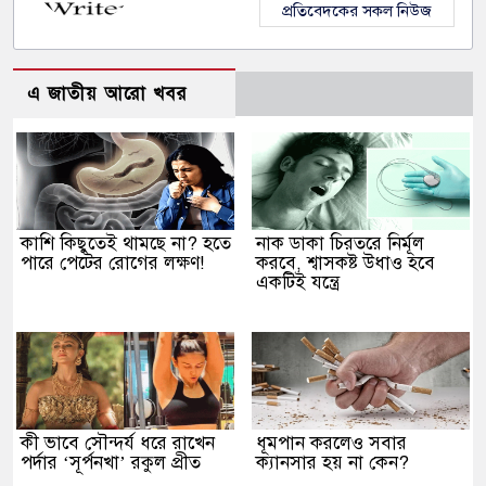
প্রতিবেদকের সকল নিউজ
এ জাতীয় আরো খবর
কাশি কিছুতেই থামছে না? হতে
নাক ডাকা চিরতরে নির্মূল
পারে পেটের রোগের লক্ষণ!
করবে, শ্বাসকষ্ট উধাও হবে
একটিই যন্ত্রে
কী ভাবে সৌন্দর্য ধরে রাখেন
ধূমপান করলেও সবার
পর্দার ‘সূর্পনখা’ রকুল প্রীত
ক্যানসার হয় না কেন?