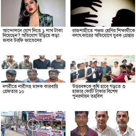
আন্দোলনে যোগ দিতে ১ লাখ টাকা
রাজশাহীতে পঞ্চম শ্রেণির শিক্ষার্থীকে
নিয়েছেন? অভিযোগ উড়িয়ে কড়া
বলাৎকারের অভিযোগে যুবক গ্রেপ্তার
জবাব উরফি জাভেদের
নগরীতে নারীসহ মাদক কারবারি
উত্তরবঙ্গকে কৃষি হাবে গড়তে ৩
গ্রেফতার ১০
হাজার কোটি টাকার বিশেষ
পুনরর্থায়ন তহবিল