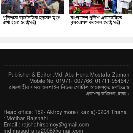
পুলিশকে রাজনৈতিক হস্তক্ষেপমুক্ত
বাংলাদেশ পুলিশ একাডেমিতে
রাখা হবে: স্বরাষ্ট্রমন্ত্রী
বৃক্ষরোপণ করলেন স্বরাষ্ট্র মন্ত্রী
Publisher & Editor :Md. Abu Hena Mostafa Zaman
Mobile No: 01971- 007766; 01711-954647
রাজশাহীর সময় অনলাইন নিউজ পোর্টাল
আবেদনকৃত চ
লচ্চিত্র ও
প্রকাশনা অধিদপ্তর, ঢাকা
।
Head office: 152- Aktroy more ( kazla)-6204 Thana
: Motihar,Rajshahi
Email :
rajshahirsomoy@gmail.com
,
md.masudrana2008@gmail.com