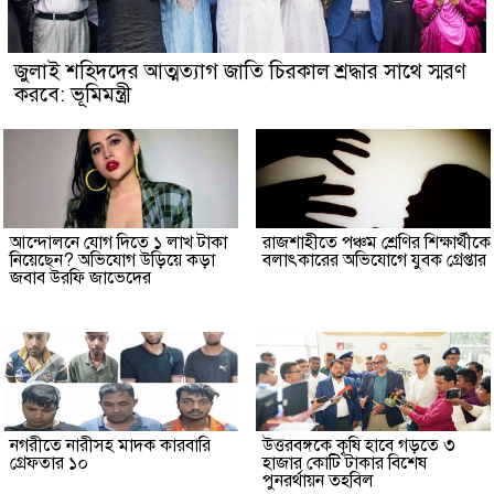
জুলাই শহিদদের আত্মত্যাগ জাতি চিরকাল শ্রদ্ধার সাথে স্মরণ
করবে: ভূমিমন্ত্রী
আন্দোলনে যোগ দিতে ১ লাখ টাকা
রাজশাহীতে পঞ্চম শ্রেণির শিক্ষার্থীকে
নিয়েছেন? অভিযোগ উড়িয়ে কড়া
বলাৎকারের অভিযোগে যুবক গ্রেপ্তার
জবাব উরফি জাভেদের
নগরীতে নারীসহ মাদক কারবারি
উত্তরবঙ্গকে কৃষি হাবে গড়তে ৩
গ্রেফতার ১০
হাজার কোটি টাকার বিশেষ
পুনরর্থায়ন তহবিল