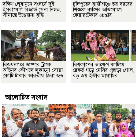
দক্ষিণ লেবাননে সংঘর্ষে দুই
চাঁদপুরের হাজীগঞ্জে ছয় বছরের
ইসরায়েলি রিজার্ভ সেনা নিহত,
শিশুকে ধর্ষণের অভিযোগে
সীমান্তে উত্তেজনা বৃদ্ধি
কেয়ারটেকার গ্রেপ্তার
বিজয়নগরে ডাম্পার ট্রাকে
বিশ্বকাপের আক্ষেপ কাটিয়ে
অভিনব কৌশলে লুকানো সোয়া
রেকর্ড গড়ে মেসির জোড়া গোল,
কোটি টাকার ভারতীয় জিরা জব্দ
বড় জয় ইন্টার মায়ামির
আলোচিত সংবাদ