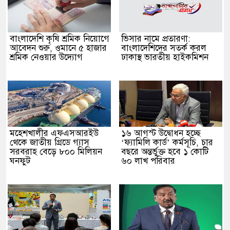
বাংলাদেশি কৃষি শ্রমিক নিয়োগে
ভিসার নামে প্রতারণা:
আবেদন শুরু, ওমানে ৫ হাজার
বাংলাদেশিদের সতর্ক করল
শ্রমিক নেওয়ার উদ্যোগ
ঢাকাস্থ ভারতীয় হাইকমিশন
মহেশখালীর এফএসআরইউ
১৬ আগস্ট উদ্বোধন হচ্ছে
থেকে জাতীয় গ্রিডে গ্যাস
‘ফ্যামিলি কার্ড’ কর্মসূচি, চার
সরবরাহ বেড়ে ৮০০ মিলিয়ন
বছরে অন্তর্ভুক্ত হবে ১ কোটি
ঘনফুট
৬০ লাখ পরিবার