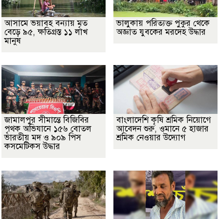
আসামে ভয়াবহ বন্যায় মৃত
ভালুকায় পরিত্যক্ত পুকুর থেকে
বেড়ে ৯৫, ক্ষতিগ্রস্ত ১১ লাখ
অজ্ঞাত যুবকের মরদেহ উদ্ধার
মানুষ
জামালপুর সীমান্তে বিজিবির
বাংলাদেশি কৃষি শ্রমিক নিয়োগে
পৃথক অভিযানে ১৫৬ বোতল
আবেদন শুরু, ওমানে ৫ হাজার
ভারতীয় মদ ও ৯০৯ পিস
শ্রমিক নেওয়ার উদ্যোগ
কসমেটিকস উদ্ধার