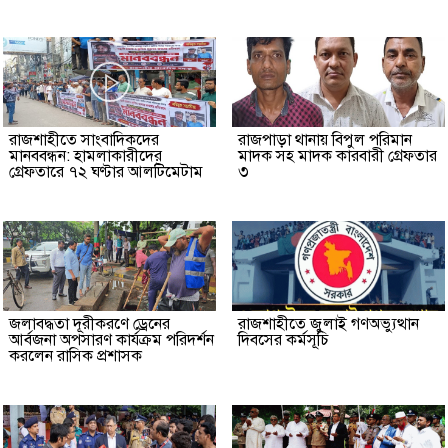
রাজশাহীতে সাংবাদিকদের
রাজপাড়া থানায় বিপুল পরিমান
মানববন্ধন: হামলাকারীদের
মাদক সহ মাদক কারবারী গ্রেফতার
গ্রেফতারে ৭২ ঘণ্টার আলটিমেটাম
৩
জলাবদ্ধতা দূরীকরণে ড্রেনের
রাজশাহীতে জুলাই গণঅভ্যুত্থান
আর্বজনা অপসারণ কার্যক্রম পরিদর্শন
দিবসের কর্মসূচি
করলেন রাসিক প্রশাসক