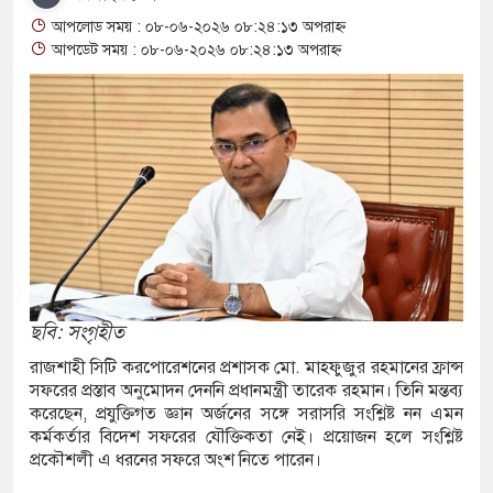
আপলোড সময় : ০৮-০৬-২০২৬ ০৮:২৪:১৩ অপরাহ্ন
রানোর পর ব্যাটেই জবাব, অস্ট্রেলিয়ার বিপক্ষে মিরাজের
আপডেট সময় : ০৮-০৬-২০২৬ ০৮:২৪:১৩ অপরাহ্ন
ম্পন্ন ক্রীড়াবিদদের জন্য আন্তর্জাতিক মানের জাতীয়
গিতা আয়োজন করবে সরকার
রুত সিদ্ধান্তের বার্তা রিয়ালের, চুক্তি নবায়নে জোর
িয় লোকশিল্পী স্বাগত দে আর নেই, শোকের ছায়া বাংলা
ছবি: সংগৃহীত
রাজশাহী সিটি করপোরেশনের প্রশাসক মো. মাহফুজুর রহমানের ফ্রান্স
নে
সফরের প্রস্তাব অনুমোদন দেননি প্রধানমন্ত্রী তারেক রহমান। তিনি মন্তব্য
করেছেন, প্রযুক্তিগত জ্ঞান অর্জনের সঙ্গে সরাসরি সংশ্লিষ্ট নন এমন
রতারণা: বাংলাদেশিদের সতর্ক করল ঢাকাস্থ ভারতীয়
কর্মকর্তার বিদেশ সফরের যৌক্তিকতা নেই। প্রয়োজন হলে সংশ্লিষ্ট
প্রকৌশলী এ ধরনের সফরে অংশ নিতে পারেন।