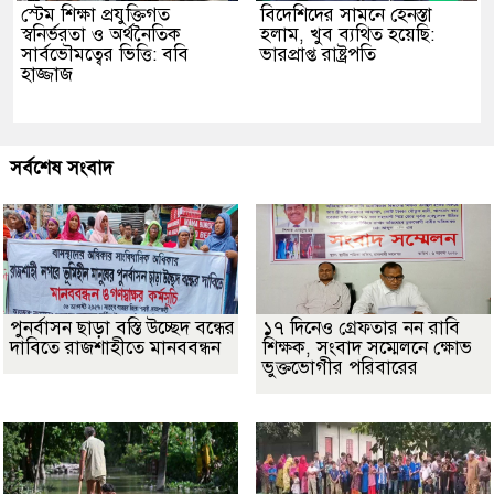
স্টেম শিক্ষা প্রযুক্তিগত
বিদেশিদের সামনে হেনস্তা
স্বনির্ভরতা ও অর্থনৈতিক
হলাম, খুব ব্যথিত হয়েছি:
সার্বভৌমত্বের ভিত্তি: ববি
ভারপ্রাপ্ত রাষ্ট্রপতি
হাজ্জাজ
সর্বশেষ সংবাদ
পুনর্বাসন ছাড়া বস্তি উচ্ছেদ বন্ধের
১৭ দিনেও গ্রেফতার নন রাবি
দাবিতে রাজশাহীতে মানববন্ধন
শিক্ষক, সংবাদ সম্মেলনে ক্ষোভ
ভুক্তভোগীর পরিবারের