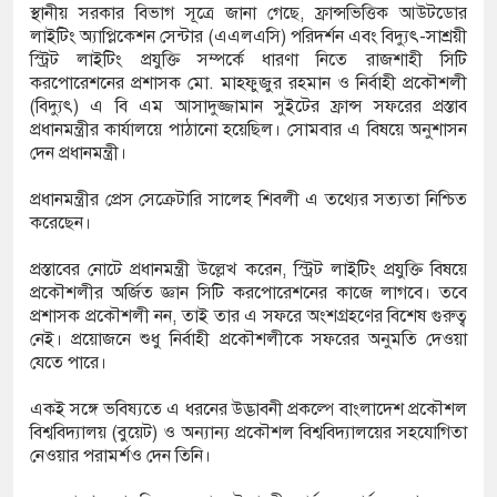
স্থানীয় সরকার বিভাগ সূত্রে জানা গেছে, ফ্রান্সভিত্তিক আউটডোর
ফএসআরইউ থেকে জাতীয় গ্রিডে গ্যাস সরবরাহ বেড়ে
লাইটিং অ্যাপ্লিকেশন সেন্টার (এএলএসি) পরিদর্শন এবং বিদ্যুৎ-সাশ্রয়ী
স্ট্রিট লাইটিং প্রযুক্তি সম্পর্কে ধারণা নিতে রাজশাহী সিটি
ফুট
করপোরেশনের প্রশাসক মো. মাহফুজুর রহমান ও নির্বাহী প্রকৌশলী
(বিদ্যুৎ) এ বি এম আসাদুজ্জামান সুইটের ফ্রান্স সফরের প্রস্তাব
ন হচ্ছে ‘ফ্যামিলি কার্ড’ কর্মসূচি, চার বছরে অন্তর্ভুক্ত
প্রধানমন্ত্রীর কার্যালয়ে পাঠানো হয়েছিল। সোমবার এ বিষয়ে অনুশাসন
দেন প্রধানমন্ত্রী।
লাখ পরিবার
প্রধানমন্ত্রীর প্রেস সেক্রেটারি সালেহ শিবলী এ তথ্যের সত্যতা নিশ্চিত
 নর্থ ক্যারোলাইনায় বন্দুক হামলায় নিহত ৩, একই
করেছেন।
া জড়িত
প্রস্তাবের নোটে প্রধানমন্ত্রী উল্লেখ করেন, স্ট্রিট লাইটিং প্রযুক্তি বিষয়ে
প্রকৌশলীর অর্জিত জ্ঞান সিটি করপোরেশনের কাজে লাগবে। তবে
া সমাজ কল্যাণ সংগঠনের নেতৃবৃন্দের সঙ্গে সিটি
প্রশাসক প্রকৌশলী নন, তাই তার এ সফরে অংশগ্রহণের বিশেষ গুরুত্ব
নেই। প্রয়োজনে শুধু নির্বাহী প্রকৌশলীকে সফরের অনুমতি দেওয়া
শাসকের সৌজন্য সাক্ষাৎ
যেতে পারে।
 মাদকবিরোধী অভিযানে প্রবাস ফেরত ব্যক্তির মৃত্যু,
একই সঙ্গে ভবিষ্যতে এ ধরনের উদ্ভাবনী প্রকল্পে বাংলাদেশ প্রকৌশল
বিশ্ববিদ্যালয় (বুয়েট) ও অন্যান্য প্রকৌশল বিশ্ববিদ্যালয়ের সহযোগিতা
নেওয়ার পরামর্শও দেন তিনি।