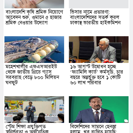
বাংলাদেশি কৃষি শ্রমিক নিয়োগে
ভিসার নামে প্রতারণা:
আবেদন শুরু, ওমানে ৫ হাজার
বাংলাদেশিদের সতর্ক করল
শ্রমিক নেওয়ার উদ্যোগ
ঢাকাস্থ ভারতীয় হাইকমিশন
মহেশখালীর এফএসআরইউ
১৬ আগস্ট উদ্বোধন হচ্ছে
থেকে জাতীয় গ্রিডে গ্যাস
‘ফ্যামিলি কার্ড’ কর্মসূচি, চার
সরবরাহ বেড়ে ৮০০ মিলিয়ন
বছরে অন্তর্ভুক্ত হবে ১ কোটি
ঘনফুট
৬০ লাখ পরিবার
স্টেম শিক্ষা প্রযুক্তিগত
বিদেশিদের সামনে হেনস্তা
স্বনির্ভরতা ও অর্থনৈতিক
হলাম, খুব ব্যথিত হয়েছি: