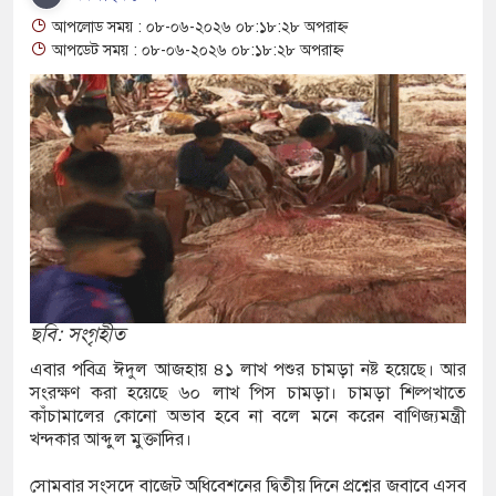
আপলোড সময় : ০৮-০৬-২০২৬ ০৮:১৮:২৮ অপরাহ্ন
রানোর পর ব্যাটেই জবাব, অস্ট্রেলিয়ার বিপক্ষে মিরাজের
আপডেট সময় : ০৮-০৬-২০২৬ ০৮:১৮:২৮ অপরাহ্ন
ম্পন্ন ক্রীড়াবিদদের জন্য আন্তর্জাতিক মানের জাতীয়
গিতা আয়োজন করবে সরকার
রুত সিদ্ধান্তের বার্তা রিয়ালের, চুক্তি নবায়নে জোর
িয় লোকশিল্পী স্বাগত দে আর নেই, শোকের ছায়া বাংলা
ছবি: সংগৃহীত
এবার পবিত্র ঈদুল আজহায় ৪১ লাখ পশুর চামড়া নষ্ট হয়েছে। আর
নে
সংরক্ষণ করা হয়েছে ৬০ লাখ পিস চামড়া। চামড়া শিল্পখাতে
কাঁচামালের কোনো অভাব হবে না বলে মনে করেন বাণিজ্যমন্ত্রী
্রতারণা: বাংলাদেশিদের সতর্ক করল ঢাকাস্থ ভারতীয়
খন্দকার আব্দুল মুক্তাদির।
সোমবার সংসদে বাজেট অধিবেশনের দ্বিতীয় দিনে প্রশ্নের জবাবে এসব