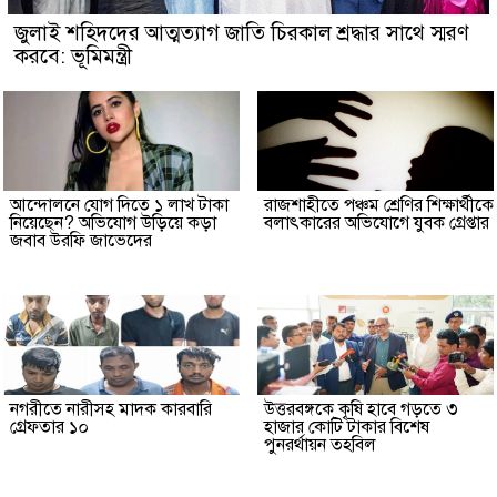
জুলাই শহিদদের আত্মত্যাগ জাতি চিরকাল শ্রদ্ধার সাথে স্মরণ
করবে: ভূমিমন্ত্রী
আন্দোলনে যোগ দিতে ১ লাখ টাকা
রাজশাহীতে পঞ্চম শ্রেণির শিক্ষার্থীকে
নিয়েছেন? অভিযোগ উড়িয়ে কড়া
বলাৎকারের অভিযোগে যুবক গ্রেপ্তার
জবাব উরফি জাভেদের
নগরীতে নারীসহ মাদক কারবারি
উত্তরবঙ্গকে কৃষি হাবে গড়তে ৩
গ্রেফতার ১০
হাজার কোটি টাকার বিশেষ
পুনরর্থায়ন তহবিল