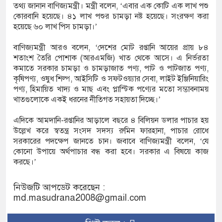
তথ্য জানান বাণিজ্যমন্ত্রী। মন্ত্রী বলেন, ‘এবার এক কোটি এক লাখ পশু
ফএসআরইউ থেকে জাতীয় গ্রিডে গ্যাস সরবরাহ বেড়ে
কোরবানি হয়েছে। ৪১ লাখ পশুর চামড়া নষ্ট হয়েছে। সংরক্ষণ করা
হয়েছে ৬০ লাখ পিস চামড়া।’
ফুট
বাণিজ্যমন্ত্রী আরও বলেন, ‘দেশের মোট রপ্তানি আয়ের প্রায় ৮৪
ধন হচ্ছে ‘ফ্যামিলি কার্ড’ কর্মসূচি, চার বছরে অন্তর্ভুক্ত
শতাংশ তৈরি পোশাক (আরএমজি) খাত থেকে আসে। এ নির্ভরতা
কমাতে সরকার চামড়া ও চামড়াজাত পণ্য, পাট ও পাটজাত পণ্য,
লাখ পরিবার
কৃষিপণ্য, ওষুধ শিল্প, আইসিটি ও সফটওয়্যার সেবা, লাইট ইঞ্জিনিয়ারিং
পণ্য, হিমায়িত খাদ্য ও মাছ এবং প্লাস্টিক পণ্যের মতো সম্ভাবনাময়
 নর্থ ক্যারোলাইনায় বন্দুক হামলায় নিহত ৩, একই
খাতগুলোকে একই ধরনের নীতিগত সহায়তা দিচ্ছে।’
া জড়িত
এদিকে আমদানি-রপ্তানির আড়ালে বছরে ৪ বিলিয়ন ডলার পাচার হয়
উল্লেখ করে স্বতন্ত্র সংসদ সদস্য রুমিন ফারহানা, পাচার রোধে
া সমাজ কল্যাণ সংগঠনের নেতৃবৃন্দের সঙ্গে সিটি
সরকারের পদক্ষেপ জানতে চান। জবাবে বাণিজ্যমন্ত্রী বলেন, ‘যে
কোনো উপায়ে অর্থপাচার বন্ধ করা হবে। সরকার এ বিষয়ে কাজ
শাসকের সৌজন্য সাক্ষাৎ
করছে।’
 মাদকবিরোধী অভিযানে প্রবাস ফেরত ব্যক্তির মৃত্যু,
নিউজটি আপডেট করেছেন :
md.masudrana2008@gmail.com