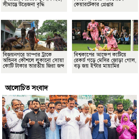
সীমান্তে উত্তেজনা বৃদ্ধি
কেয়ারটেকার গ্রেপ্তার
বিজয়নগরে ডাম্পার ট্রাকে
বিশ্বকাপের আক্ষেপ কাটিয়ে
অভিনব কৌশলে লুকানো সোয়া
রেকর্ড গড়ে মেসির জোড়া গোল,
কোটি টাকার ভারতীয় জিরা জব্দ
বড় জয় ইন্টার মায়ামির
আলোচিত সংবাদ