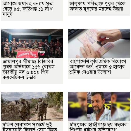
আসামে ভয়াবহ বন্যায় মৃত
ভালুকায় পরিত্যক্ত পুকুর থেকে
বেড়ে ৯৫, ক্ষতিগ্রস্ত ১১ লাখ
অজ্ঞাত যুবকের মরদেহ উদ্ধার
মানুষ
জামালপুর সীমান্তে বিজিবির
বাংলাদেশি কৃষি শ্রমিক নিয়োগে
পৃথক অভিযানে ১৫৬ বোতল
আবেদন শুরু, ওমানে ৫ হাজার
ভারতীয় মদ ও ৯০৯ পিস
শ্রমিক নেওয়ার উদ্যোগ
কসমেটিকস উদ্ধার
দক্ষিণ লেবাননে সংঘর্ষে দুই
চাঁদপুরের হাজীগঞ্জে ছয় বছরের
ইসরায়েলি রিজার্ভ সেনা নিহত,
শিশুকে ধর্ষণের অভিযোগে