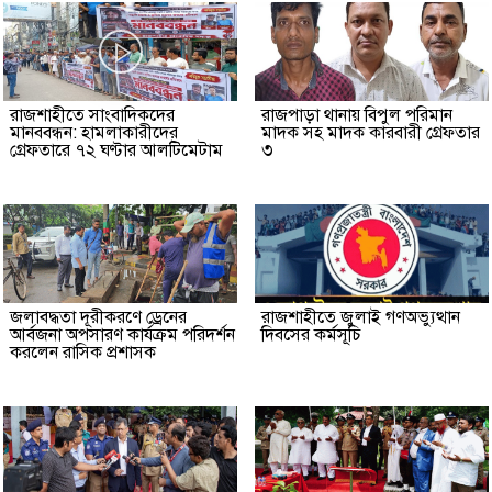
রাজশাহীতে সাংবাদিকদের
রাজপাড়া থানায় বিপুল পরিমান
মানববন্ধন: হামলাকারীদের
মাদক সহ মাদক কারবারী গ্রেফতার
গ্রেফতারে ৭২ ঘণ্টার আলটিমেটাম
৩
জলাবদ্ধতা দূরীকরণে ড্রেনের
রাজশাহীতে জুলাই গণঅভ্যুত্থান
আর্বজনা অপসারণ কার্যক্রম পরিদর্শন
দিবসের কর্মসূচি
করলেন রাসিক প্রশাসক