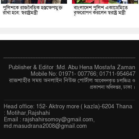
পুলিশকে রাজনৈতিক হস্তক্ষেপমুক্ত
বাংলাদেশ পুলিশ একাডেমিতে
রাখা হবে: স্বরাষ্ট্রমন্ত্রী
বৃক্ষরোপণ করলেন স্বরাষ্ট্র মন্ত্রী
Publisher & Editor :Md. Abu Hena Mostafa Zaman
Mobile No: 01971- 007766; 01711-954647
রাজশাহীর সময় অনলাইন নিউজ পোর্টাল
আবেদনকৃত চ
লচ্চিত্র ও
প্রকাশনা অধিদপ্তর, ঢাকা
।
Head office: 152- Aktroy more ( kazla)-6204 Thana
: Motihar,Rajshahi
Email :
rajshahirsomoy@gmail.com
,
md.masudrana2008@gmail.com