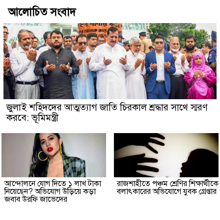
আলোচিত সংবাদ
জুলাই শহিদদের আত্মত্যাগ জাতি চিরকাল শ্রদ্ধার সাথে স্মরণ
করবে: ভূমিমন্ত্রী
আন্দোলনে যোগ দিতে ১ লাখ টাকা
রাজশাহীতে পঞ্চম শ্রেণির শিক্ষার্থীকে
নিয়েছেন? অভিযোগ উড়িয়ে কড়া
বলাৎকারের অভিযোগে যুবক গ্রেপ্তার
জবাব উরফি জাভেদের