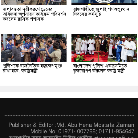
জলাবদ্ধতা দূরীকরণে ড্রেনের
রাজশাহীতে জুলাই গণঅভ্যুত্থান
আর্বজনা অপসারণ কার্যক্রম পরিদর্শন
দিবসের কর্মসূচি
করলেন রাসিক প্রশাসক
পুলিশকে রাজনৈতিক হস্তক্ষেপমুক্ত
বাংলাদেশ পুলিশ একাডেমিতে
রাখা হবে: স্বরাষ্ট্রমন্ত্রী
বৃক্ষরোপণ করলেন স্বরাষ্ট্র মন্ত্রী
Publisher & Editor :Md. Abu Hena Mostafa Zaman
Mobile No: 01971- 007766; 01711-954647