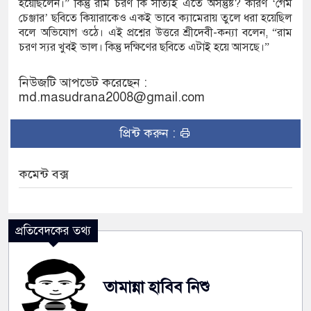
হয়েছিলেন।” কিন্তু রাম চরণ কি সত্যিই এতে অসন্তুষ্ট? কারণ ‘গেম
চেঞ্জার’ ছবিতে কিয়ারাকেও একই ভাবে ক্যামেরায় তুলে ধরা হয়েছিল
বলে অভিযোগ ওঠে। এই প্রশ্নের উত্তরে শ্রীদেবী-কন্যা বলেন, “রাম
চরণ স্যর খুবই ভাল। কিন্তু দক্ষিণের ছবিতে এটাই হয়ে আসছে।”
নিউজটি আপডেট করেছেন :
md.masudrana2008@gmail.com
প্রিন্ট করুন :
কমেন্ট বক্স
প্রতিবেদকের তথ্য
তামান্না হাবিব নিশু