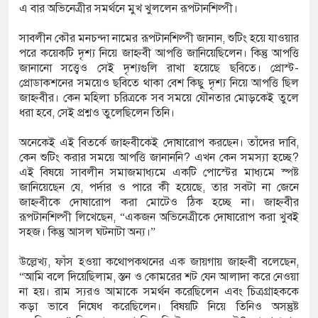
এ বার অভিনেত্রীর সমর্থনে মুখ খুললেন রূপটানশিল্পী।
ফএসআরইউ থেকে জাতীয় গ্রিডে গ্যাস সরবরাহ বেড়ে
সাবলীন কৌর মনচন্দা নামের রূপটানশিল্পী জানান, শুটিং হয়ে যাওয়ার
ফুট
পরে কয়েকটি দৃশ্য নিয়ে জাহ্নবী আপত্তি জানিয়েছিলেন। কিন্তু আপত্তি
জানানো সত্ত্বেও সেই দৃশ্যগুলি রাখা হয়েছে ছবিতে। প্রোস্ট-
ধন হচ্ছে ‘ফ্যামিলি কার্ড’ কর্মসূচি, চার বছরে অন্তর্ভুক্ত
প্রোডাকশনের সময়েও ছবিতে থাকা বেশ কিছু দৃশ্য নিয়ে আপত্তি ছিল
জাহ্নবীর। কেন মহিলা চরিত্রকে সব সময়ে যৌনতার মোড়কেই তুলে
লাখ পরিবার
ধরা হবে, সেই প্রশ্নও তুলেছিলেন তিনি।
 নর্থ ক্যারোলাইনায় বন্দুক হামলায় নিহত ৩, একই
অনেকেই এই বিতর্কে জাহ্নবীকেই দোষারোপ করছেন। তাঁদের দাবি,
কেন শুটিং করার সময়ে আপত্তি জানাননি? এখন কেন সমস্যা হচ্ছে?
রা জড়িত
এই বিষয়ে সাবলীন সমাজমাধ্যমে একটি পোস্টের মাধ্যমে স্পষ্ট
জানিয়েছেন যে, পর্দার ও পারে কী হয়েছে, তার সবটা না জেনে
া সমাজ কল্যাণ সংগঠনের নেতৃবৃন্দের সঙ্গে সিটি
জাহ্নবীকে দোষারোপ করা মোটেও ঠিক হচ্ছে না। জাহ্নবীর
রূপটানশিল্পী লিখেছেন, “একজন অভিনেত্রীকে দোষারোপ করা খুবই
শাসকের সৌজন্য সাক্ষাৎ
সহজ। কিন্তু আসল ঘটনাটা অন্য।”
 মাদকবিরোধী অভিযানে প্রবাস ফেরত ব্যক্তির মৃত্যু,
উল্লেখ্য, ফাঁস হওয়া কথোপকথনের এক জায়গায় জাহ্নবী বলেছেন,
“আমি বলে দিয়েছিলাম, স্তন ও কোমরের শট যেন আলাদা করে নেওয়া
না হয়। রাম স্যরও আমাকে সমর্থন করেছিলেন এবং চিত্রগ্রাহককে
কড়া ভাবে নিষেধ করেছিলেন। বিষয়টি নিয়ে তিনিও অসন্তুষ্ট