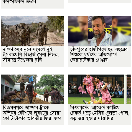
কসমেটিকস উদ্ধার
দক্ষিণ লেবাননে সংঘর্ষে দুই
চাঁদপুরের হাজীগঞ্জে ছয় বছরের
ইসরায়েলি রিজার্ভ সেনা নিহত,
শিশুকে ধর্ষণের অভিযোগে
সীমান্তে উত্তেজনা বৃদ্ধি
কেয়ারটেকার গ্রেপ্তার
বিজয়নগরে ডাম্পার ট্রাকে
বিশ্বকাপের আক্ষেপ কাটিয়ে
অভিনব কৌশলে লুকানো সোয়া
রেকর্ড গড়ে মেসির জোড়া গোল,
কোটি টাকার ভারতীয় জিরা জব্দ
বড় জয় ইন্টার মায়ামির