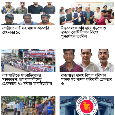
নগরীতে নারীসহ মাদক কারবারি
উত্তরবঙ্গকে কৃষি হাবে গড়তে ৩
গ্রেফতার ১০
হাজার কোটি টাকার বিশেষ
পুনরর্থায়ন তহবিল
রাজশাহীতে সাংবাদিকদের
রাজপাড়া থানায় বিপুল পরিমান
মানববন্ধন: হামলাকারীদের
মাদক সহ মাদক কারবারী গ্রেফতার
গ্রেফতারে ৭২ ঘণ্টার আলটিমেটাম
৩