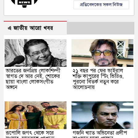
প্রতিবেদকের সকল নিউজ
এ জাতীয় আরো খবর
ভারতের জনপ্রিয় লোকশিল্পী
২১ বছর পর ফের ভাইরাল
স্বাগত দে আর নেই, শোকের
শক্তি কাপুরের স্টিং ভিডিও,
ছায়া বাংলা লোকসংগীত
পুরনো বিতর্ক নতুন করে
অঙ্গনে
আলোচনায়
রূপোলি জগৎ থেকে সরে
গজনি খ্যাত অভিনেতা প্রদীপ