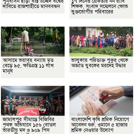
পুনর্বাসন ছাড়া বস্তি উচ্ছেদ বন্ধের
১৭ দিনেও গ্রেফতার নন রাবি
দাবিতে রাজশাহীতে মানববন্ধন
শিক্ষক, সংবাদ সম্মেলনে ক্ষোভ
ভুক্তভোগীর পরিবারের
আসামে ভয়াবহ বন্যায় মৃত
ভালুকায় পরিত্যক্ত পুকুর থেকে
বেড়ে ৯৫, ক্ষতিগ্রস্ত ১১ লাখ
অজ্ঞাত যুবকের মরদেহ উদ্ধার
মানুষ
জামালপুর সীমান্তে বিজিবির
বাংলাদেশি কৃষি শ্রমিক নিয়োগে
পৃথক অভিযানে ১৫৬ বোতল
আবেদন শুরু, ওমানে ৫ হাজার
ভারতীয় মদ ও ৯০৯ পিস
শ্রমিক নেওয়ার উদ্যোগ