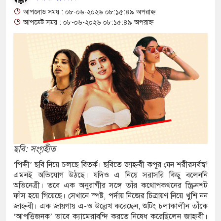
আপলোড সময় : ০৮-০৬-২০২৬ ০৮:১৫:৪৯ অপরাহ্ন
রানোর পর ব্যাটেই জবাব, অস্ট্রেলিয়ার বিপক্ষে মিরাজের
আপডেট সময় : ০৮-০৬-২০২৬ ০৮:১৫:৪৯ অপরাহ্ন
ম্পন্ন ক্রীড়াবিদদের জন্য আন্তর্জাতিক মানের জাতীয়
গিতা আয়োজন করবে সরকার
রুত সিদ্ধান্তের বার্তা রিয়ালের, চুক্তি নবায়নে জোর
িয় লোকশিল্পী স্বাগত দে আর নেই, শোকের ছায়া বাংলা
ছবি: সংগৃহীত
‘পিদ্দী’ ছবি নিয়ে চলছে বিতর্ক। ছবিতে জাহ্নবী কপূর যেন শরীরসর্বস্ব!
নে
এমনই অভিযোগ উঠছে। যদিও এ নিয়ে সরাসরি কিছু বলেননি
অভিনেত্রী। তবে এক অনুরাগীর সঙ্গে তাঁর কথোপকথনের স্ক্রিনশট
্রতারণা: বাংলাদেশিদের সতর্ক করল ঢাকাস্থ ভারতীয়
ফাঁস হয়ে গিয়েছে। সেখানে স্পষ্ট, পর্দায় নিজের চিত্রায়ণ নিয়ে খুশি নন
জাহ্নবী। এক জায়গায় এ-ও উল্লেখ করেছেন, শুটিং চলাকালীন তাঁকে
‘আপত্তিজনক’ ভাবে ক্যামেরাবন্দি করতে নিষেধ করেছিলেন জাহ্নবী।