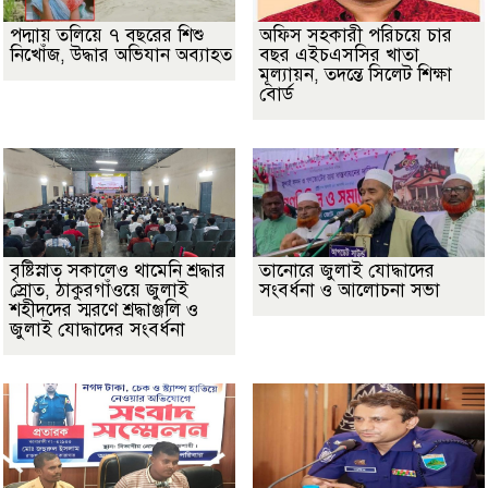
পদ্মায় তলিয়ে ৭ বছরের শিশু
অফিস সহকারী পরিচয়ে চার
নিখোঁজ, উদ্ধার অভিযান অব্যাহত
বছর এইচএসসির খাতা
মূল্যায়ন, তদন্তে সিলেট শিক্ষা
বোর্ড
বৃষ্টিস্নাত সকালেও থামেনি শ্রদ্ধার
তানোরে জুলাই যোদ্ধাদের
স্রোত, ঠাকুরগাঁওয়ে জুলাই
সংবর্ধনা ও আলোচনা সভা
শহীদদের স্মরণে শ্রদ্ধাঞ্জলি ও
জুলাই যোদ্ধাদের সংবর্ধনা