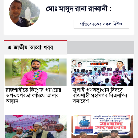
মোঃ মাসুদ রানা রাব্বানী :
প্রতিবেদকের সকল নিউজ
এ জাতীয় আরো খবর
রাজশাহীতে কিশোর গ্যাংয়ের
জুলাই গণঅভ্যুত্থান দিবসে
অপতৎপরতা কমিয়ে আনার
রাজশাহী মহানগর বিএনপির
আহ্বান
সমাবেশ