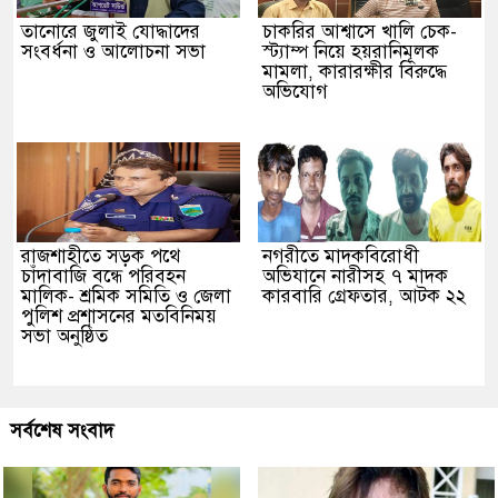
তানোরে জুলাই যোদ্ধাদের
চাকরির আশ্বাসে খালি চেক-
সংবর্ধনা ও আলোচনা সভা
স্ট্যাম্প নিয়ে হয়রানিমূলক
মামলা, কারারক্ষীর বিরুদ্ধে
অভিযোগ
রাজশাহীতে সড়ক পথে
নগরীতে মাদকবিরোধী
চাঁদাবাজি বন্ধে পরিবহন
অভিযানে নারীসহ ৭ মাদক
মালিক- শ্রমিক সমিতি ও জেলা
কারবারি গ্রেফতার, আটক ২২
পুলিশ প্রশাসনের মতবিনিময়
সভা অনুষ্ঠিত
সর্বশেষ সংবাদ