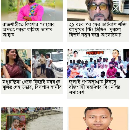
রাজশাহীতে কিশোর গ্যাংয়ের
২১ বছর পর ফের ভাইরাল শক্তি
অপতৎপরতা কমিয়ে আনার
কাপুরের স্টিং ভিডিও, পুরনো
আহ্বান
বিতর্ক নতুন করে আলোচনায়
মধুচন্দ্রিমা থেকে ফিরেই নববধূর
জুলাই গণঅভ্যুত্থান দিবসে
ঝুলন্ত দেহ উদ্ধার, বিষপান স্বামীর
রাজশাহী মহানগর বিএনপির
সমাবেশ