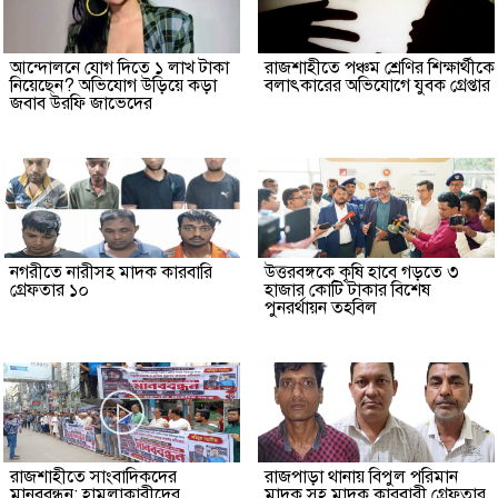
আন্দোলনে যোগ দিতে ১ লাখ টাকা
রাজশাহীতে পঞ্চম শ্রেণির শিক্ষার্থীকে
নিয়েছেন? অভিযোগ উড়িয়ে কড়া
বলাৎকারের অভিযোগে যুবক গ্রেপ্তার
জবাব উরফি জাভেদের
নগরীতে নারীসহ মাদক কারবারি
উত্তরবঙ্গকে কৃষি হাবে গড়তে ৩
গ্রেফতার ১০
হাজার কোটি টাকার বিশেষ
পুনরর্থায়ন তহবিল
রাজশাহীতে সাংবাদিকদের
রাজপাড়া থানায় বিপুল পরিমান
মানববন্ধন: হামলাকারীদের
মাদক সহ মাদক কারবারী গ্রেফতার