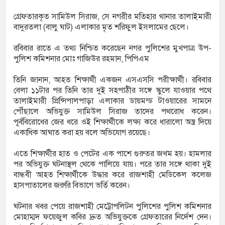
গ্রেফতারকৃত সামিউল সিরাজ, সে নগরীর মতিহার থানার তালাইমারী
বাদুরতলা (বালু ঘাট) এলাকার মৃত শরিফুল ইসলামের ছেলে।
িয়ে যা বললেন অভিনেত্রী ম্রুণাল ঠাকুর
রবিবার রাতে এ তথ্য নিশ্চিত করেছেন নগর পুলিশের মুখপাত্র উপ-
 ৩ বছর ধরে ফ্রিজে রাখলেন ছেলে
পুলিশ কমিশনার মোঃ গাজিউর রহমান, পিপিএম
 হেনস্তা হলাম, খুব ব্যথিত হয়েছি: ভারপ্রাপ্ত রাষ্ট্রপতি
তিনি জানান, আহত শিক্ষার্থী একজন এসএসসি পরীক্ষার্থী। রবিবার
বেলা ১১টার পর তিনি তার দুই সহপাঠীর সঙ্গে স্কুলে যাওয়ার পথে
তালাইমারী প্রিন্সিপালপাড়া এলাকার ডায়মন্ড টাওয়ারের সামনে
পৌঁছালে অভিযুক্ত সামিউল সিরাজ তাদের পথরোধ করেন।
পূর্ববিরোধের জের ধরে ওই শিক্ষার্থীকে লক্ষ্য করে ধারালো অস্ত্র দিয়ে
একাধিক আঘাত করা হয় বলে অভিযোগ রয়েছে।
এতে শিক্ষার্থীর হাত ও পেটের এক পাশে গুরুতর জখম হয়। হামলার
পর অভিযুক্ত ঘটনাস্থল থেকে পালিয়ে যায়। পরে তার সঙ্গে থাকা দুই
বান্ধবী আহত শিক্ষার্থীকে উদ্ধার করে রাজশাহী মেডিকেল কলেজ
হাসপাতালের জরুরি বিভাগে ভর্তি করেন।
ঘটনার খবর পেয়ে রাজশাহী মেট্রোপলিটন পুলিশের পুলিশ কমিশনার
মোহাম্মদ ফয়েজুল কবির দ্রুত অভিযুক্তকে গ্রেফতারের নির্দেশ দেন।