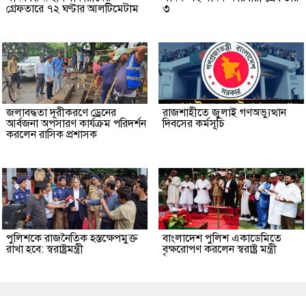
গ্রেফতারে ৭২ ঘণ্টার আলটিমেটাম
৩
জলাবদ্ধতা দূরীকরণে ড্রেনের
রাজশাহীতে জুলাই গণঅভ্যুত্থান
আর্বজনা অপসারণ কার্যক্রম পরিদর্শন
দিবসের কর্মসূচি
করলেন রাসিক প্রশাসক
পুলিশকে রাজনৈতিক হস্তক্ষেপমুক্ত
বাংলাদেশ পুলিশ একাডেমিতে
রাখা হবে: স্বরাষ্ট্রমন্ত্রী
বৃক্ষরোপণ করলেন স্বরাষ্ট্র মন্ত্রী