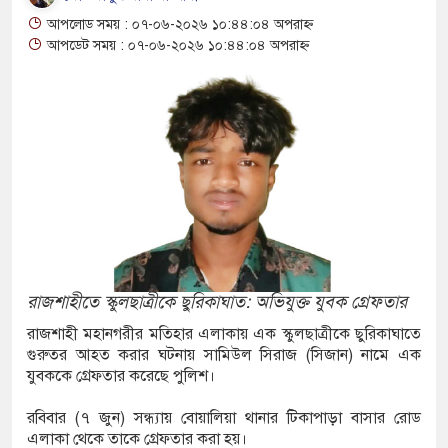
আপলোড সময় : ০৭-০৬-২০২৬ ১০:৪৪:০৪ অপরাহ্ন
য়ন্ত্রণ হারিয়ে আটাবোঝাই ট্রাক বসতঘরের ওপর,
আপডেট সময় : ০৭-০৬-২০২৬ ১০:৪৪:০৪ অপরাহ্ন
ত্যু
ইভেটকার-অটোরিকশার মুখোমুখি সংঘর্ষে নিহত ১, আহত
কে সরে সংসার, মাতৃত্বকে প্রাধান্য দিয়েছেন, কী
পর্দায় ফিরেছিলেন কাজল?
িরোধী অভিযানে নারীসহ ৭ মাদক কারবারি গ্রেফতার,
রাজশাহীতে স্কুলছাত্রীকে ছুরিকাঘাত: অভিযুক্ত যুবক গ্রেফতার
রাজশাহী মহানগরীর মতিহার এলাকায় এক স্কুলছাত্রীকে ছুরিকাঘাতে
গুরুতর আহত করার ঘটনায় সামিউল সিরাজ (সিজান) নামে এক
যুবককে গ্রেফতার করেছে পুলিশ।
ভিনেতা প্রদীপ রাওয়াত মারা গেছেন
রবিবার (৭ জুন) সন্ধ্যায় বোয়ালিয়া থানার টিকাপাড়া বাসার রোড
রক্কোর ফুটবলারের সঙ্গে প্রেমের গুঞ্জন নিয়ে যা
এলাকা থেকে তাকে গ্রেফতার করা হয়।