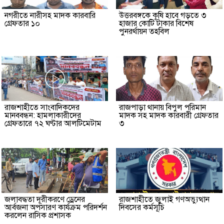
নগরীতে নারীসহ মাদক কারবারি
উত্তরবঙ্গকে কৃষি হাবে গড়তে ৩
গ্রেফতার ১০
হাজার কোটি টাকার বিশেষ
পুনরর্থায়ন তহবিল
রাজশাহীতে সাংবাদিকদের
রাজপাড়া থানায় বিপুল পরিমান
মানববন্ধন: হামলাকারীদের
মাদক সহ মাদক কারবারী গ্রেফতার
গ্রেফতারে ৭২ ঘণ্টার আলটিমেটাম
৩
জলাবদ্ধতা দূরীকরণে ড্রেনের
রাজশাহীতে জুলাই গণঅভ্যুত্থান
আর্বজনা অপসারণ কার্যক্রম পরিদর্শন
দিবসের কর্মসূচি
করলেন রাসিক প্রশাসক