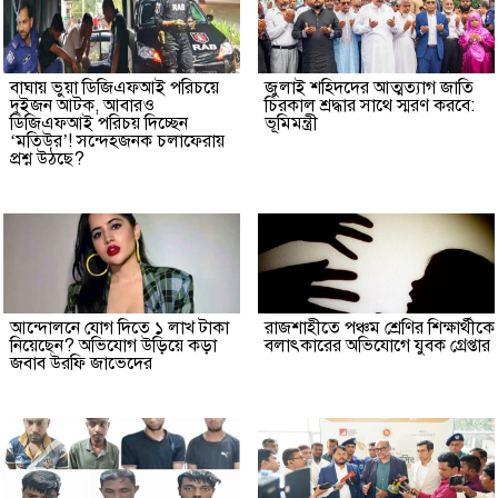
বাঘায় ভুয়া ডিজিএফআই পরিচয়ে
জুলাই শহিদদের আত্মত্যাগ জাতি
দুইজন আটক, আবারও
চিরকাল শ্রদ্ধার সাথে স্মরণ করবে:
ডিজিএফআই পরিচয় দিচ্ছেন
ভূমিমন্ত্রী
‘মতিউর’! সন্দেহজনক চলাফেরায়
প্রশ্ন উঠছে?
আন্দোলনে যোগ দিতে ১ লাখ টাকা
রাজশাহীতে পঞ্চম শ্রেণির শিক্ষার্থীকে
নিয়েছেন? অভিযোগ উড়িয়ে কড়া
বলাৎকারের অভিযোগে যুবক গ্রেপ্তার
জবাব উরফি জাভেদের