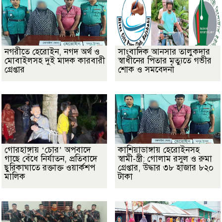
নগরীতে হেরোইন, নগদ অর্থ ও
সাংবাদিক আনসার তালুকদার
মোবাইলসহ দুই মাদক কারবারী
স্বাধীনের পিতার মৃত্যুতে গভীর
গ্রেপ্তার
শোক ও সমবেদনা
গোরহাঙ্গায় ‘চোর’ অপবাদে
কাশিয়াডাঙ্গায় হেরোইনসহ
গাছে বেঁধে নির্যাতন, প্রতিবাদে
স্বামী-স্ত্রী: গোলাম রসুল ও রুমা
ছুরিকাঘাতে রক্তাক্ত ওয়ার্কশপ
গ্রেপ্তার, উদ্ধার ৩৮ হাজার ৮২০
মালিক
টাকা