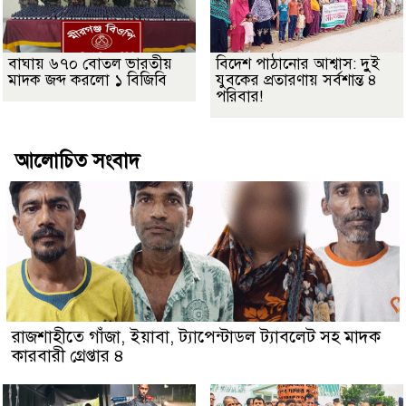
বাঘায় ৬৭০ বোতল ভারতীয়
বিদেশ পাঠানোর আশ্বাস: দুুই
মাদক জব্দ করলো ১ বিজিবি
যুবকের প্রতারণায় সর্বশান্ত ৪
পরিবার!
আলোচিত সংবাদ
রাজশাহীতে গাঁজা, ইয়াবা, ট্যাপেন্টাডল ট্যাবলেট সহ মাদক
কারবারী গ্রেপ্তার ৪