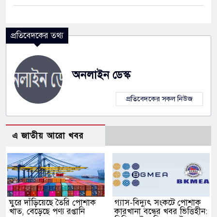
প্রতিবেদকের তথ্য
অনলাইন ডেস্ক
প্রতিবেদকের সকল নিউজ
এ জাতীয় আরো খবর
ঘুরে দাঁড়িয়েছে তৈরি পোশাক
গ্যাস-বিদ্যুৎ সংকটে পোশাক
খাত, বেড়েছে পণ্য রপ্তানি
কারখানা বন্ধের খবর ভিত্তিহীন: