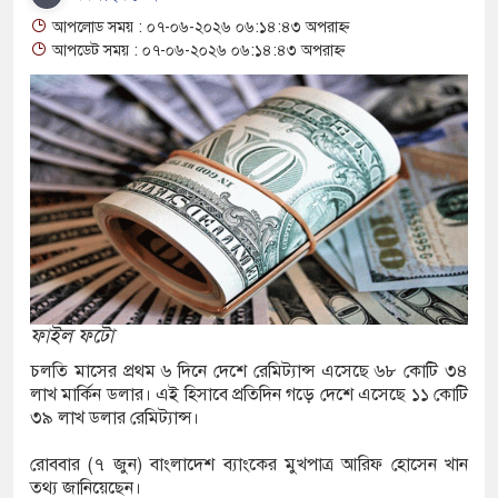
আশ্বাস: দুুই যুবকের প্রতারণায় সর্বশান্ত ৪ পরিবার!
আপলোড সময় : ০৭-০৬-২০২৬ ০৬:১৪:৪৩ অপরাহ্ন
জা, ইয়াবা, ট্যাপেন্টাডল ট্যাবলেট সহ মাদক কারবারী
আপডেট সময় : ০৭-০৬-২০২৬ ০৬:১৪:৪৩ অপরাহ্ন
সের মুখোমুখি সংঘর্ষে নিহত বেড়ে ৯
য়ে থেকে দ্বিতীয় দিন শেষ করল বাংলাদেশ
নিয়ে আরও ৩ শিশুর মৃত্যু
ইয়েমেনের সেনাঘাঁটি ইরান সমর্থিত হুথির নিশানায়,
ফাইল ফটো
চলতি মাসের প্রথম ৬ দিনে দেশে রেমিট্যান্স এসেছে ৬৮ কোটি ৩৪
িতায় ইয়ুথ চেঞ্জমেকার্স নেটওয়ার্কের উদ্যোগে
লাখ মার্কিন ডলার। এই হিসাবে প্রতিদিন গড়ে দেশে এসেছে ১১ কোটি
৩৯ লাখ ডলার রেমিট্যান্স।
ী বৃক্ষরোপণ ও চারা বিতরণ কর্মসূচির উদ্বোধন
রোববার (৭ জুন) বাংলাদেশ ব্যাংকের মুখপাত্র আরিফ হোসেন খান
গে আক্রান্ত অসহায় রোগীর পাশে পুঠিয়ার এসিল্যান্ড
তথ্য জানিয়েছেন।