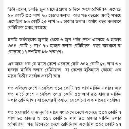
তিনি বলেন, চলতি জুন মাসের প্রথম ৬ দিনে দেশে রেমিট্যান্স এসেছে
৬৮ কোটি ৩৩ লাখ ৭০ হাজার ডলার। আর গত বছরের একই সময়ে
ডিজিএফআই পরিচয়ে দুইজন আটক, আবারও
এসেছিল ৮৬ কোটি ২৫ লাখ ৯০ হাজার ডলার। অর্থাৎ বছর ব্যবধানে
রেমিট্যান্স প্রবাহ কমেছে।
দিচ্ছেন ‘মতিউর’! সন্দেহজনক চলাফেরায় প্রশ্ন
চলতি অর্থবছরের জুলাই থেকে ৬ জুন পর্যন্ত দেশে এসেছে ৩ হাজার
৩৪৪ কোটি ১ লাখ ৭০ হাজার ডলার রেমিট্যান্স। বছর ব্যবধানে যা
বেড়েছে ১৭ দশমিক ৮৮ শতাংশ।
এসটিআই’র অনুমোদনহীন দই, মিষ্টি ও ঘি বিক্রেতাকে
এর আগে গত মে মাসে দেশে এসেছে মোট ৩৪২ কোটি ৫০ লাখ ৩০
হাজার মার্কিন ডলার রেমিট্যান্স। যা দেশের ইতিহাসে কোনো এক
মাসে দ্বিতীয় সর্বোচ্চ প্রবাসী আয়।
৪ বোতল স্ক্যাফসহ নারী মাদক কারবারি গ্রেপ্তার
গত এপ্রিলে দেশে এসেছিল ৩১২ কোটি ৭৩ লাখ মার্কিন ডলার। আর
গত মার্চে দেশে এসেছিল ৩৭৫ কোটি ৫০ লাখ ৫০ হাজার মার্কিন
ডলার রেমিট্যান্স। যা দেশের ইতিহাসে যে কোনো এক মাসের সর্বোচ্চ।
গত ফেব্রুয়ারি ও জানুয়ারি মাসে যথাক্রমে দেশে এসেছে ৩০২ কোটি ৭
লাখ ৬০ হাজার ও ৩১৭ কোটি ৯ লাখ ৪০ হাজার মার্কিন ডলার
রেমিট্যান্স। গত ডিসেম্বরে দেশে রেমিট্যান্স এসেছিল ৩২২ কোটি ৬৭