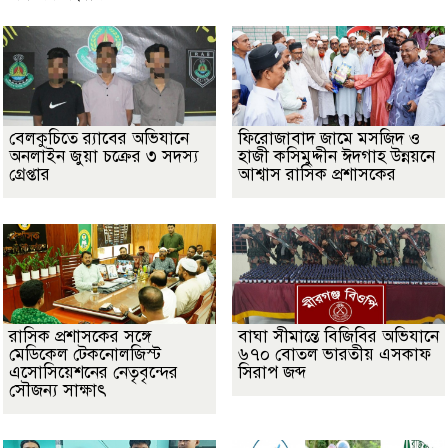
বেলকুচিতে র‌্যাবের অভিযানে
ফিরোজাবাদ জামে মসজিদ ও
অনলাইন জুয়া চক্রের ৩ সদস্য
হাজী কসিমুদ্দীন ঈদগাহ উন্নয়নে
গ্রেপ্তার
আশ্বাস রাসিক প্রশাসকের
​রাসিক প্রশাসকের সঙ্গে
বাঘা সীমান্তে বিজিবির অভিযানে
মেডিকেল টেকনোলজিস্ট
৬৭০ বোতল ভারতীয় এসকাফ
এসোসিয়েশনের নেতৃবৃন্দের
সিরাপ জব্দ
সৌজন্য সাক্ষাৎ