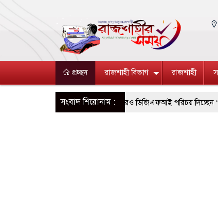
প্রচ্ছদ
রাজশাহী বিভাগ
রাজশাহী
স
সংবাদ শিরোনাম :
ই পরিচয়ে দুইজন আটক, আবারও ডিজিএফআই পরিচয় দিচ্ছেন ‘মতিউর’! সন্দে
র অনুমোদনহীন দই, মিষ্টি ও ঘি বিক্রেতাকে জরিমানা
সিরাজগঞ্জে ১০৪ ব
া টাকাসহ ২ ছিনতাইকারী গ্রেফতার
রাজশাহীতে পাঁচ দিনব্যাপী উদ্যোক্তা 
সবুজ ও নিরাপদ নগরী হিসেবে গড়ে তুলতে সংশ্লিষ্টদের প্রতি আহ্বান রাসিক প্রশ
 গণঅভ্যুত্থান সম্পর্কিত বিজয় মিছিল ক্যানভাস ছবি উপহার প্রদান
মহানগর
ডল, ইয়াবা ও গাঁজাসহ ৬ মাদক কারবারি গ্রেফতার
পুনর্বাসন ছাড়া বস্তি উচ