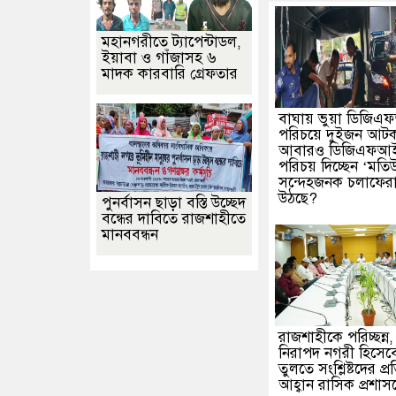
মহানগরীতে ট্যাপেন্টাডল,
ইয়াবা ও গাঁজাসহ ৬
মাদক কারবারি গ্রেফতার
বাঘায় ভুয়া ডিজি
পরিচয়ে দুইজন আট
আবারও ডিজিএফআ
পরিচয় দিচ্ছেন ‘মতি
সন্দেহজনক চলাফেরায় 
উঠছে?
পুনর্বাসন ছাড়া বস্তি উচ্ছেদ
বন্ধের দাবিতে রাজশাহীতে
মানববন্ধন
রাজশাহীকে পরিচ্ছন্ন
নিরাপদ নগরী হিসেব
তুলতে সংশ্লিষ্টদের প্র
আহ্বান রাসিক প্রশা