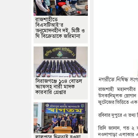
রাজশাহীতে
বিএসটিআই’র
অনুমোদনহীন দই, মিষ্টি ও
ঘি বিক্রেতাকে জরিমানা
নগরীতে নিষিদ্ধ সং
সিরাজগঞ্জে ১০৪ বোতল
স্ক্যাফসহ নারী মাদক
রাজশাহী মহানগরীর 
কারবারি গ্রেপ্তার
উসকানিমূলক স্লোগান
ফুটেজের ভিত্তিতে এক
রবিবার দুপুরে এ তথ্
তিনি জানান, গত ২ জ
নওদাপাড়া এলাকার এক
লালপুরে ছিনতাই হওয়া