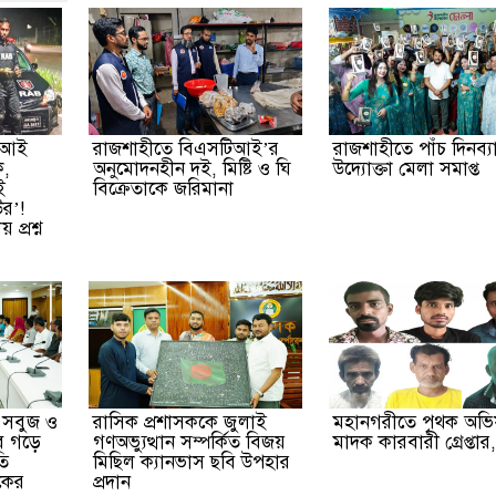
এফআই
রাজশাহীতে বিএসটিআই’র
রাজশাহীতে পাঁচ দিনব্য
ক,
অনুমোদনহীন দই, মিষ্টি ও ঘি
উদ্যোক্তা মেলা সমাপ্ত
ই
বিক্রেতাকে জরিমানা
উর’!
প্রশ্ন
, সবুজ ও
রাসিক প্রশাসককে জুলাই
মহানগরীতে পৃথক অভি
ে গড়ে
গণঅভ্যুত্থান সম্পর্কিত বিজয়
মাদক কারবারী গ্রেপ্তার
তি
মিছিল ক্যানভাস ছবি উপহার
সকের
প্রদান