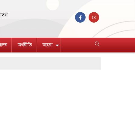
রাবণ
নোদন
অর্থনীতি
আরো