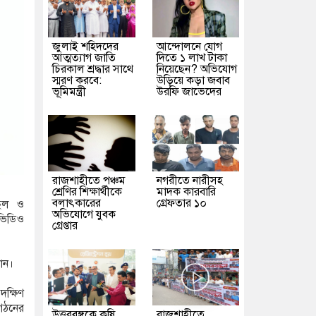
জুলাই শহিদদের
আন্দোলনে যোগ
আত্মত্যাগ জাতি
দিতে ১ লাখ টাকা
চিরকাল শ্রদ্ধার সাথে
নিয়েছেন? অভিযোগ
স্মরণ করবে:
উড়িয়ে কড়া জবাব
ভূমিমন্ত্রী
উরফি জাভেদের
রাজশাহীতে পঞ্চম
নগরীতে নারীসহ
শ্রেণির শিক্ষার্থীকে
মাদক কারবারি
বলাৎকারের
গ্রেফতার ১০
ছিল ও
অভিযোগে যুবক
ভিডিও
গ্রেপ্তার
মান।
ক্ষিণ
গঠনের
উত্তরবঙ্গকে কৃষি
রাজশাহীতে