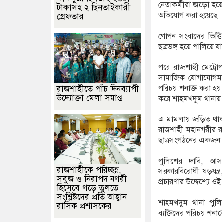
নেতাকর্মীরা জড়ো হয়ে 
টাকাসহ ২ ছিনতাইকারী
অভিযোগ করা হয়েছে।
গ্রেফতার
গোপন সংবাদের ভিত্তি
ছত্রভঙ্গ হয়ে পালিয়ে য
পরে রাজশাহী মেট্রোপ
সামাজিক যোগাযোগমাধ
পরিচয় শনাক্ত করা 
রাজশাহীতে পাঁচ দিনব্যাপী
উদ্যোক্তা মেলা সমাপ্ত
করে শাহমখদুম থানায় 
এ মামলায় জড়িত থাকা
রাজশাহী মহানগরীর রা
ছাত্রসংগঠনের একজন ক
পুলিশের দাবি, আসা
রাজশাহীকে পরিচ্ছন্ন,
সরকারবিরোধী ষড়যন্ত্
সবুজ ও নিরাপদ নগরী
প্রচারণার উদ্দেশ্য
হিসেবে গড়ে তুলতে
সংশ্লিষ্টদের প্রতি আহ্বান
শাহমখদুম থানা পুল
রাসিক প্রশাসকের
ব্যক্তিদের পরিচয় শনা