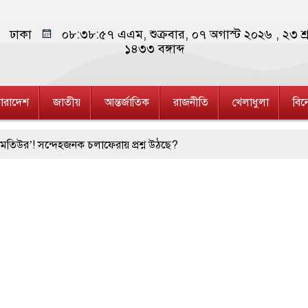
ঢাকা
০৮:৩৮:৫৮ এএম
, শুক্রবার, ০৭ অগাস্ট ২০২৬ ,
২৩ শ্
১৪৩৩
বঙ্গাব্দ
ারাদেশ
জাতীয়
আন্তর্জাতিক
রাজনীতি
খেলাধুলা
বি
হজনক চলাফেরায় প্রশ্ন উঠছে?
োতল স্ক্যাফসহ নারী মাদক কারবারি গ্রেপ্তার
মেলা সমাপ্ত
াসকের
ীতে পৃথক অভিযানে মাদক কারবারী গ্রেপ্তার, ৬
্ছেদ বন্ধের দাবিতে রাজশাহীতে মানববন্ধন