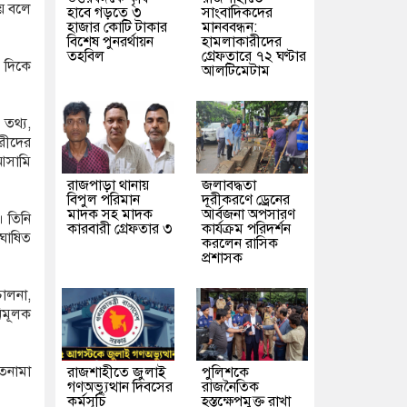
হয় বলে
হাবে গড়তে ৩
সাংবাদিকদের
হাজার কোটি টাকার
মানববন্ধন:
বিশেষ পুনরর্থায়ন
হামলাকারীদের
তহবিল
গ্রেফতারে ৭২ ঘণ্টার
ন দিকে
আলটিমেটাম
 তথ্য,
রীদের
আসামি
রাজপাড়া থানায়
জলাবদ্ধতা
বিপুল পরিমান
দূরীকরণে ড্রেনের
মাদক সহ মাদক
আর্বজনা অপসারণ
 তিনি
কারবারী গ্রেফতার ৩
কার্যক্রম পরিদর্শন
 ঘোষিত
করলেন রাসিক
প্রশাসক
ালনা,
নিমূলক
তনামা
রাজশাহীতে জুলাই
পুলিশকে
গণঅভ্যুত্থান দিবসের
রাজনৈতিক
কর্মসূচি
হস্তক্ষেপমুক্ত রাখা