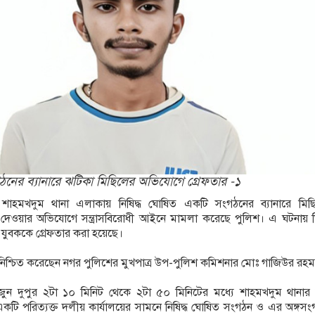
গঠনের ব্যানারে ঝটিকা মিছিলের অভিযোগে গ্রেফতার -১
শাহমখদুম থানা এলাকায় নিষিদ্ধ ঘোষিত একটি সংগঠনের ব্যানারে মি
 দেওয়ার অভিযোগে সন্ত্রাসবিরোধী আইনে মামলা করেছে পুলিশ। এ ঘটনায় 
 যুবককে গ্রেফতার করা হয়েছে।
য নিশ্চিত করেছেন নগর পুলিশের মুখপাত্র উপ-পুলিশ কমিশনার মোঃ গাজিউর রহ
ুন দুপুর ২টা ১০ মিনিট থেকে ২টা ৫০ মিনিটের মধ্যে শাহমখদুম থানার দ
টি পরিত্যক্ত দলীয় কার্যালয়ের সামনে নিষিদ্ধ ঘোষিত সংগঠন ও এর অঙ্গসং