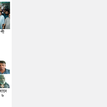
াপী
যানে
, ৬