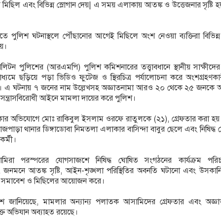
মিছিল এবং বিভিন্ন স্লোগান দেয়| এ সময় এলাকায় আতঙ্ক ও উত্তেজনার সৃষ্টি 
তে পুলিশ ঘটনাস্থলে পৌঁছানোর আগেই মিছিলে অংশ নেওয়া ব্যক্তিরা বিভিন্
ায়।
লিটন পুলিশের (আরএমপি) পুলিশ কমিশনারের তত্ত্বাবধানে স্থানীয় সাক্ষীদের
্যমে ছড়িয়ে পড়া ভিডিও ফুটেজ ও স্থিরচিত্র পর্যালোচনা করে অংশগ্রহণকা
হয়। এ ঘটনায় ৭ জনের নাম উল্লেখসহ অজ্ঞাতনামা আরও ২০ থেকে ২৫ জনকে 
সন্ত্রাসবিরোধী আইনে মামলা দায়ের করে পুলিশ।
র অভিযোগে মোঃ রাকিবুল ইসলাম ওরফে রাতুলকে (২১), গ্রেফতার করা হয়।
জপাড়া থানার ডিঙ্গাডোবা নিমতলা এলাকার বাসিন্দা বাবুর ছেলে এবং নিষিদ্ধ
র্মী।
মিরা পরস্পরের যোগসাজশে নিষিদ্ধ ঘোষিত সংগঠনের কার্যক্রম পরিচ
র, জনমনে আতঙ্ক সৃষ্টি, আইন-শৃঙ্খলা পরিস্থিতির অবনতি ঘটানো এবং উসকা
ে ওই সমাবেশ ও মিছিলের আয়োজন করে।
িশ জানিয়েছে, মামলার অন্যান্য পলাতক আসামিদের গ্রেফতার এবং অজ্ঞা
ক্তে অভিযান অব্যাহত রয়েছে।