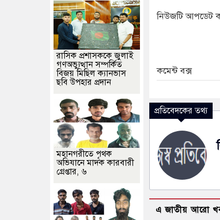
নিউজটি আপডেট ক
রাসিক প্রশাসককে জুলাই
গণঅভ্যুত্থান সম্পর্কিত
কমেন্ট বক্স
বিজয় মিছিল ক্যানভাস
ছবি উপহার প্রদান
প্রতিবেদকের তথ্য
মহানগরীতে পৃথক
অভিযানে মাদক কারবারী
গ্রেপ্তার, ৬
এ জাতীয় আরো খ