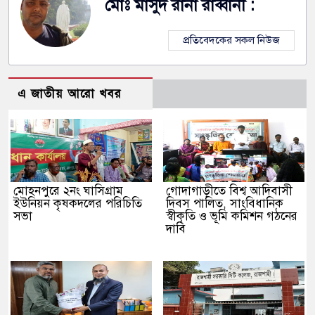
মোঃ মাসুদ রানা রাব্বানী :
প্রতিবেদকের সকল নিউজ
এ জাতীয় আরো খবর
মোহনপুরে ২নং ঘাসিগ্রাম
গোদাগাড়ীতে বিশ্ব আদিবাসী
ইউনিয়ন কৃষকদলের পরিচিতি
দিবস পালিত, সাংবিধানিক
সভা
স্বীকৃতি ও ভূমি কমিশন গঠনের
দাবি