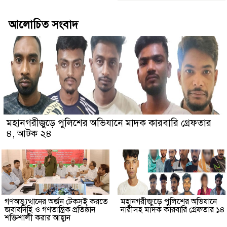
আলোচিত সংবাদ
মহানগরীজুড়ে পুলিশের অভিযানে মাদক কারবারি গ্রেফতার
৪, আটক ২৪
গণঅভ্যুত্থানের অর্জন টেকসই করতে
মহানগরীজুড়ে পুলিশের অভিযানে
জবাবদিহি ও গণতান্ত্রিক প্রতিষ্ঠান
নারীসহ মাদক কারবারি গ্রেফতার ১৪
শক্তিশালী করার আহ্বান