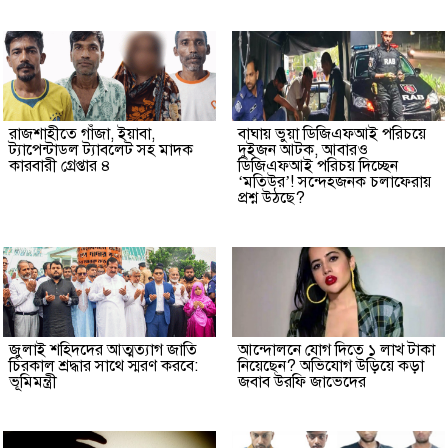
রাজশাহীতে গাঁজা, ইয়াবা,
বাঘায় ভুয়া ডিজিএফআই পরিচয়ে
ট্যাপেন্টাডল ট্যাবলেট সহ মাদক
দুইজন আটক, আবারও
কারবারী গ্রেপ্তার ৪
ডিজিএফআই পরিচয় দিচ্ছেন
‘মতিউর’! সন্দেহজনক চলাফেরায়
প্রশ্ন উঠছে?
জুলাই শহিদদের আত্মত্যাগ জাতি
আন্দোলনে যোগ দিতে ১ লাখ টাকা
চিরকাল শ্রদ্ধার সাথে স্মরণ করবে:
নিয়েছেন? অভিযোগ উড়িয়ে কড়া
ভূমিমন্ত্রী
জবাব উরফি জাভেদের