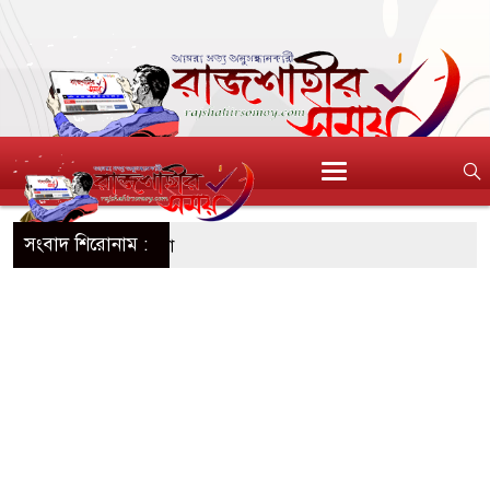
সংবাদ শিরোনাম :
িশুর নয়, মায়েরও সুরক্ষা
 নতুন জীবনে শুভেচ্ছা জানালেন প্রাক্তন প্রেমিক
িতা রাওয়ালকে নারী অনুরাগীর চুমু
 ঘাসিগ্রাম ইউনিয়ন কৃষকদলের পরিচিতি সভা
থাযোগ্য মর্যাদায় আন্তর্জাতিক আদিবাসী দিবস পালিত
র ঘরে গিয়ে বিবস্ত্র যুবক ধরা