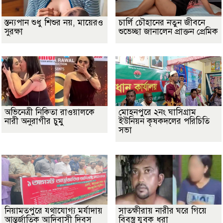
স্তন্যপান শুধু শিশুর নয়, মায়েরও
চার্লি চৌহানের নতুন জীবনে
সুরক্ষা
শুভেচ্ছা জানালেন প্রাক্তন প্রেমিক
অভিনেত্রী নিকিতা রাওয়ালকে
মোহনপুরে ২নং ঘাসিগ্রাম
নারী অনুরাগীর চুমু
ইউনিয়ন কৃষকদলের পরিচিতি
সভা
নিয়ামতপুরে যথাযোগ্য মর্যাদায়
সাতক্ষীরায় নারীর ঘরে গিয়ে
আন্তর্জাতিক আদিবাসী দিবস
বিবস্ত্র যুবক ধরা