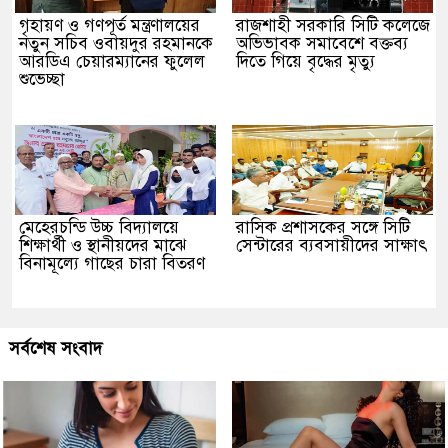
গৃহায়ণ ও গণপূর্ত মন্ত্রণালয়ের
রাজশাহী সরকারি সিটি কলেজে
নতুন সচিব ওবায়দুর রহমানকে
অভিভাবক সমাবেশে বক্তব্য
আরডিএ চেয়ারম্যানের ফুলেল
দিতে গিয়ে বৃদ্ধের মৃত্যু
শুভেচ্ছা
মেহেরচন্ডি উচ্চ বিদ্যালয়ে
রাসিক প্রশাসকের সঙ্গে সিটি
শিক্ষার্থী ও স্থানীয়দের মাঝে
সেন্টারের ব্যবসায়ীদের সাক্ষাৎ
বিনামূল্যে গাছের চারা বিতরণ
সর্বশেষ সংবাদ