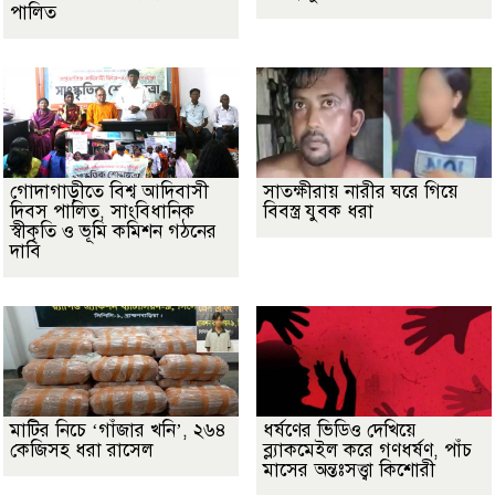
পালিত
গোদাগাড়ীতে বিশ্ব আদিবাসী
সাতক্ষীরায় নারীর ঘরে গিয়ে
দিবস পালিত, সাংবিধানিক
বিবস্ত্র যুবক ধরা
স্বীকৃতি ও ভূমি কমিশন গঠনের
দাবি
মাটির নিচে ‘গাঁজার খনি’, ২৬৪
ধর্ষণের ভিডিও দেখিয়ে
কেজিসহ ধরা রাসেল
ব্ল্যাকমেইল করে গণধর্ষণ, পাঁচ
মাসের অন্তঃসত্ত্বা কিশোরী