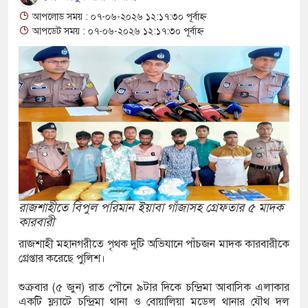
্জ জাল টাকা ও টাকা তৈরির সরঞ্জামসহ আটক ২
আপলোড সময় : ০৭-০৬-২০২৬ ১২:১৭:৩০ পূর্বাহ্ন
আপডেট সময় : ০৭-০৬-২০২৬ ১২:১৭:৩০ পূর্বাহ্ন
র্ত মন্ত্রণালয়ের নতুন সচিব ওবায়দুর রহমানকে
নের ফুলেল শুভেচ্ছা
থেকে রাষ্ট্রপতি পদে মনোনীত মির্জা ফখরুল
েশ্বরী নদীর পাড়ে ভাসমান অবস্থায় ব্যক্তির মরদেহ
শ্রদ্ধা জানিয়ে গোল উদযাপন ডি পলের
রাজশাহীতে বিপুল পরিমান ইয়াবা গাঁজাসহ গ্রেফতার ৫ মাদক
রি সিটি কলেজে অভিভাবক সমাবেশে বক্তব্য দিতে
কারবারী
রাজশাহী মহানগরীতে পৃথক দুটি অভিযানে পাঁচজন মাদক কারবারীকে
গ্রেপ্তার করেছে পুলিশ।
ষণ মামলায় তিনজনের যাবজ্জীবন
শুক্রবার (৫ জুন) রাত পৌনে ৯টার দিকে চন্দ্রিমা আবাসিক এলাকার
একটি ফ্ল্যাটে চন্দ্রিমা থানা ও বোয়ালিয়া মডেল থানার যৌথ দল