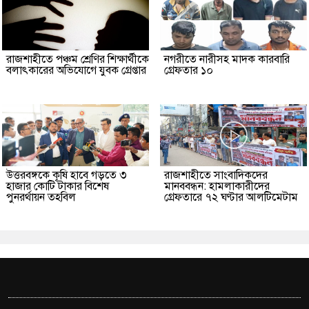
রাজশাহীতে পঞ্চম শ্রেণির শিক্ষার্থীকে
নগরীতে নারীসহ মাদক কারবারি
বলাৎকারের অভিযোগে যুবক গ্রেপ্তার
গ্রেফতার ১০
উত্তরবঙ্গকে কৃষি হাবে গড়তে ৩
রাজশাহীতে সাংবাদিকদের
হাজার কোটি টাকার বিশেষ
মানববন্ধন: হামলাকারীদের
পুনরর্থায়ন তহবিল
গ্রেফতারে ৭২ ঘণ্টার আলটিমেটাম