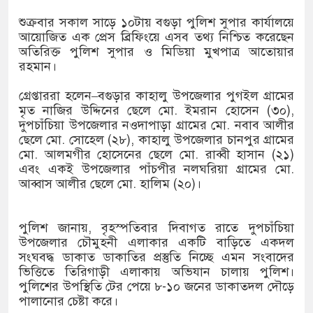
ে মেসির জোড়া গোল, বড় জয়
শুক্রবার সকাল সাড়ে ১০টায় বগুড়া পুলিশ সুপার কার্যালয়ে
আয়োজিত এক প্রেস ব্রিফিংয়ে এসব তথ্য নিশ্চিত করেছেন
অতিরিক্ত পুলিশ সুপার ও মিডিয়া মুখপাত্র আতোয়ার
রহমান।
স্ট্রেলিয়ার বিপক্ষে মিরাজের
গ্রেপ্তাররা হলেন–বগুড়ার কাহালু উপজেলার পুগইল গ্রামের
মৃত নাজির উদ্দিনের ছেলে মো. ইমরান হোসেন (৩০),
দুপচাঁচিয়া উপজেলার নওদাপাড়া গ্রামের মো. নবাব আলীর
 আন্তর্জাতিক মানের জাতীয়
ছেলে মো. সোহেল (২৮), কাহালু উপজেলার চানপুর গ্রামের
মো. আলমগীর হোসেনের ছেলে মো. রাব্বী হাসান (২১)
এবং একই উপজেলার পাঁচপীর নলঘরিয়া গ্রামের মো.
আব্বাস আলীর ছেলে মো. হালিম (২০)।
পুলিশ জানায়, বৃহস্পতিবার দিবাগত রাতে দুপচাঁচিয়া
উপজেলার চৌমুহনী এলাকার একটি বাড়িতে একদল
সংঘবদ্ধ ডাকাত ডাকাতির প্রস্তুতি নিচ্ছে এমন সংবাদের
ভিত্তিতে তিরিগাড়ী এলাকায় অভিযান চালায় পুলিশ।
পুলিশের উপস্থিতি টের পেয়ে ৮-১০ জনের ডাকাতদল দৌড়ে
পালানোর চেষ্টা করে।