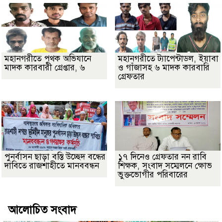
মহানগরীতে পৃথক অভিযানে
মহানগরীতে ট্যাপেন্টাডল, ইয়াবা
মাদক কারবারী গ্রেপ্তার, ৬
ও গাঁজাসহ ৬ মাদক কারবারি
গ্রেফতার
পুনর্বাসন ছাড়া বস্তি উচ্ছেদ বন্ধের
১৭ দিনেও গ্রেফতার নন রাবি
দাবিতে রাজশাহীতে মানববন্ধন
শিক্ষক, সংবাদ সম্মেলনে ক্ষোভ
ভুক্তভোগীর পরিবারের
আলোচিত সংবাদ