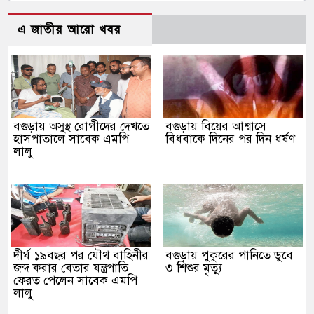
এ জাতীয় আরো খবর
বগুড়ায় অসুস্থ রোগীদের দেখতে
বগুড়ায় বিয়ের আশ্বাসে
হাসপাতালে সাবেক এমপি
বিধবাকে দিনের পর দিন ধর্ষণ
লালু
দীর্ঘ ১৯বছর পর যৌথ বাহিনীর
বগুড়ায় পুকুরের পানিতে ডুবে
জব্দ করার বেতার যন্ত্রপাতি
৩ শিশুর মৃত্যু
ফেরত পেলেন সাবেক এমপি
লালু