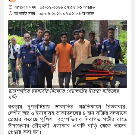
ুবকের মরদেহ উদ্ধার
আপলোড সময় : ০৫-০৬-২০২৬ ০৭:৫২:৫৩ অপরাহ্ন
আপডেট সময় : ০৫-০৬-২০২৬ ০৭:৫২:৫৩ অপরাহ্ন
িযানে ১৫৬ বোতল ভারতীয়
ুরু, ওমানে ৫ হাজার শ্রমিক
ার্ভ সেনা নিহত, সীমান্তে
ধর্ষণের অভিযোগে
রাজশাহীতে চরবাসীর বিক্ষোভ খেয়াঘাটের ইজারা বাতিলের
দাবি
বগুড়ায় দুপচাঁচিয়ায় ডাকাতির প্রস্তুতিকালে রিভলবার,
দেশীয় অস্ত্র ও ইয়াবাসহ ডাকাতদলের ৪ জন সক্রিয় সদস্যকে
লে লুকানো সোয়া কোটি
গ্রেপ্তার করেছে পুলিশ। বৃহস্পতিবার দিবাগত গভীর রাতে
উপজেলার চৌমুহনী এলাকার একটি বাড়ি থেকে তাদের
গ্রেপ্তার করা হয়।