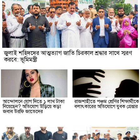
জুলাই শহিদদের আত্মত্যাগ জাতি চিরকাল শ্রদ্ধার সাথে স্মরণ
করবে: ভূমিমন্ত্রী
আন্দোলনে যোগ দিতে ১ লাখ টাকা
রাজশাহীতে পঞ্চম শ্রেণির শিক্ষার্থীকে
নিয়েছেন? অভিযোগ উড়িয়ে কড়া
বলাৎকারের অভিযোগে যুবক গ্রেপ্তার
জবাব উরফি জাভেদের