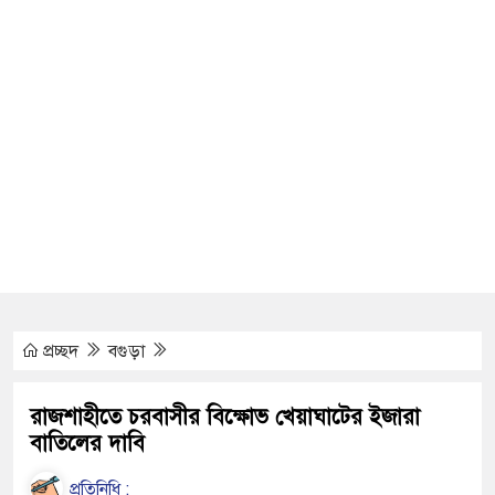
্পর্কিত বিজয় মিছিল
গ্রেপ্তার, ৬
জাসহ ৬ মাদক কারবারি
তে রাজশাহীতে মানববন্ধন
প্রচ্ছদ
বগুড়া
াদ সম্মেলনে ক্ষোভ
রাজশাহীতে চরবাসীর বিক্ষোভ খেয়াঘাটের ইজারা
বাতিলের দাবি
গ্রস্ত ১১ লাখ মানুষ
প্রতিনিধি :