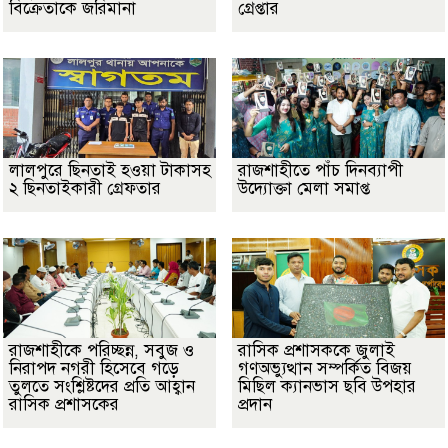
বিক্রেতাকে জরিমানা
গ্রেপ্তার
লালপুরে ছিনতাই হওয়া টাকাসহ
রাজশাহীতে পাঁচ দিনব্যাপী
২ ছিনতাইকারী গ্রেফতার
উদ্যোক্তা মেলা সমাপ্ত
রাজশাহীকে পরিচ্ছন্ন, সবুজ ও
রাসিক প্রশাসককে জুলাই
নিরাপদ নগরী হিসেবে গড়ে
গণঅভ্যুত্থান সম্পর্কিত বিজয়
তুলতে সংশ্লিষ্টদের প্রতি আহ্বান
মিছিল ক্যানভাস ছবি উপহার
রাসিক প্রশাসকের
প্রদান