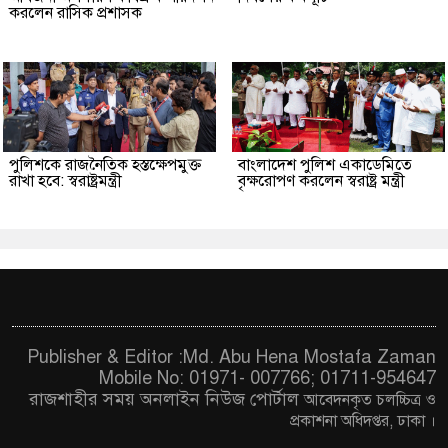
করলেন রাসিক প্রশাসক
পুলিশকে রাজনৈতিক হস্তক্ষেপমুক্ত
বাংলাদেশ পুলিশ একাডেমিতে
রাখা হবে: স্বরাষ্ট্রমন্ত্রী
বৃক্ষরোপণ করলেন স্বরাষ্ট্র মন্ত্রী
Publisher & Editor :Md. Abu Hena Mostafa Zaman
Mobile No: 01971- 007766; 01711-954647
রাজশাহীর সময় অনলাইন নিউজ পোর্টাল
আবেদনকৃত চ
লচ্চিত্র ও
প্রকাশনা অধিদপ্তর, ঢাকা
।