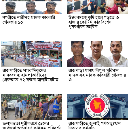
নগরীতে নারীসহ মাদক কারবারি
উত্তরবঙ্গকে কৃষি হাবে গড়তে ৩
গ্রেফতার ১০
হাজার কোটি টাকার বিশেষ
পুনরর্থায়ন তহবিল
রাজশাহীতে সাংবাদিকদের
রাজপাড়া থানায় বিপুল পরিমান
মানববন্ধন: হামলাকারীদের
মাদক সহ মাদক কারবারী গ্রেফতার
গ্রেফতারে ৭২ ঘণ্টার আলটিমেটাম
৩
জলাবদ্ধতা দূরীকরণে ড্রেনের
রাজশাহীতে জুলাই গণঅভ্যুত্থান
আর্বজনা অপসারণ কার্যক্রম পরিদর্শন
দিবসের কর্মসূচি