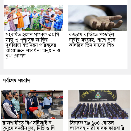
সংবর্ধিত হলেন সাবেক এমপি
বগুড়ায় বাড়িতে পড়েছিল
লালু ও প্রশাসক জাকির
নারীর মরদেহ, পাশে বসে
দুর্গাহাটা ইউনিয়ন পরিষদের
কাঁদছিল তিন মাসের শিশু
আয়োজনে সংবর্ধনা অনুষ্ঠান ও
বৃক্ষ রোপণ
সর্বশেষ সংবাদ
রাজশাহীতে বিএসটিআই’র
সিরাজগঞ্জে ১০৪ বোতল
অনুমোদনহীন দই, মিষ্টি ও ঘি
স্ক্যাফসহ নারী মাদক কারবারি