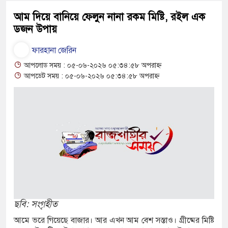
আম দিয়ে বানিয়ে ফেলুন নানা রকম মিষ্টি, রইল এক
ডজন উপায়
 গড়ে মেসির জোড়া গোল, বড় জয়
ফারহানা জেরিন
আপলোড সময় : ০৫-০৬-২০২৬ ০৫:৩৪:৫৮ অপরাহ্ন
, অস্ট্রেলিয়ার বিপক্ষে মিরাজের
আপডেট সময় : ০৫-০৬-২০২৬ ০৫:৩৪:৫৮ অপরাহ্ন
ন্য আন্তর্জাতিক মানের জাতীয়
কার
রিয়ালের, চুক্তি নবায়নে জোর
ছবি: সংগৃহীত
 দে আর নেই, শোকের ছায়া বাংলা
আমে ভরে গিয়েছে বাজার। আর এখন আম বেশ সস্তাও। গ্রীষ্মের মিষ্টি