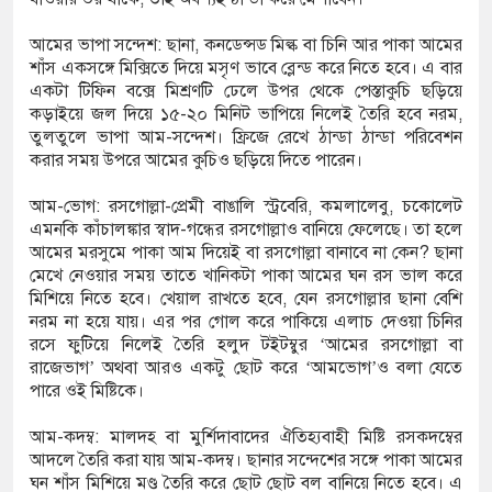
্রবাস ফেরত ব্যক্তির মৃত্যু,
আমের ভাপা সন্দেশ: ছানা, কনডেন্সড মিল্ক বা চিনি আর পাকা আমের
শাঁস একসঙ্গে মিক্সিতে দিয়ে মসৃণ ভাবে ব্লেন্ড করে নিতে হবে। এ বার
একটা টিফিন বক্সে মিশ্রণটি ঢেলে উপর থেকে পেস্তাকুচি ছড়িয়ে
কড়াইয়ে জল দিয়ে ১৫-২০ মিনিট ভাপিয়ে নিলেই তৈরি হবে নরম,
তুলতুলে ভাপা আম-সন্দেশ। ফ্রিজে রেখে ঠান্ডা ঠান্ডা পরিবেশন
করার সময় উপরে আমের কুচিও ছড়িয়ে দিতে পারেন।
আম-ভোগ: রসগোল্লা-প্রেমী বাঙালি স্ট্রবেরি, কমলালেবু, চকোলেট
এমনকি কাঁচালঙ্কার স্বাদ-গন্ধের রসগোল্লাও বানিয়ে ফেলেছে। তা হলে
আমের মরসুমে পাকা আম দিয়েই বা রসগোল্লা বানাবে না কেন? ছানা
মেখে নেওয়ার সময় তাতে খানিকটা পাকা আমের ঘন রস ভাল করে
মিশিয়ে নিতে হবে। খেয়াল রাখতে হবে, যেন রসগোল্লার ছানা বেশি
নরম না হয়ে যায়। এর পর গোল করে পাকিয়ে এলাচ দেওয়া চিনির
রসে ফুটিয়ে নিলেই তৈরি হলুদ টইটম্বুর ‘আমের রসগোল্লা বা
রাজেভাগ’ অথবা আরও একটু ছোট করে ‘আমভোগ’ও বলা যেতে
পারে ওই মিষ্টিকে।
আম-কদম্ব: মালদহ বা মুর্শিদাবাদের ঐতিহ্যবাহী মিষ্টি রসকদম্বের
আদলে তৈরি করা যায় আম-কদম্ব। ছানার সন্দেশের সঙ্গে পাকা আমের
ঘন শাঁস মিশিয়ে মণ্ড তৈরি করে ছোট ছোট বল বানিয়ে নিতে হবে। এ