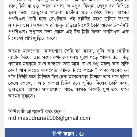
ক্বাথ, চিনি বা গুড়, ভাজা মশলা, আমচুর, বিটনুন, লেবুর রস মিশিয়ে
জ্বাল দিয়ে তেঁতুলের পাতলা চাটনির মত বানিয়ে নিন। আমের
পপসিক্‌ল তৈরি হলে সেগুলিকে ওই চাটনির মধ্যে ডুবিয়ে উপরে
সামান্য ভাজা মশলা আর বিটনুন ছড়িয়ে নিলেই তৈরি আমের টক-মিষ্টি
পপসিক্‌ল। দুপুরের চড়া রোদে এই টক-মিষ্টি ঠান্ডা পপসিক্‌ল এক
নিমেষেই প্রাণ জুড়িয়ে দেবে।
আমের মালপোয়া: মালপোয়া তৈরি হয় ময়দা, সুজি আর মৌরির
ব্যাটার দিয়ে। তার মধ্যে কখনও-সখনও মুখে পড়ে গোলমরিচ। কিন্তু
গরমের মরসুমে যখন বাজারে ভরা আম, তখন শুধু ময়দা আর সুজি
কেন! আম দিয়েও মালপোয়া বানিয়ে নিতে পারেন? পাকা আমের ঘন
শাঁস পিউরি করে মিশিয়ে দিন চেনা মালপোয়ার মিশ্রণে তার পরে ছাঁকা
তেলে ভেজে, এলাচ দেওয়া চিনির রসে ডুবিয়ে নিলেই তৈরি নরম,
তুলতুলে ‘আমের মালপোয়া’, যাতে কামড় দিলেই মুখ ভরে যাবে
আমের সুবাসে।
নিউজটি আপডেট করেছেন :
md.masudrana2008@gmail.com
প্রিন্ট করুন :