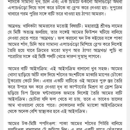
শাঁসকে সামান্য দুধ, চিনি এবং এক চিমটে শুকনো আদাগুঁড়ো অথবা
এলাচগুঁড়ো দিয়ে ভাল করে চটকে বা ব্লেন্ড করে নেওয়া হয়। দুপুরের
খাবারে গরম পুরির সঙ্গে বাটি ভরে খাওয়া হয় ঠান্ডা আমরস।
আম্রখণ্ড: খানিকটা আমরসের মতোই বিষয়টি। মহারাষ্ট্রে শ্রীখণ্ড নামের
যে মিষ্টি অত্যন্ত জনপ্রিয়, তার সঙ্গেই আমের ফিউশন ঘটিয়ে বানিয়ে
নেওয়া যেতে পারে ‘আম্রখণ্ড’। জল ঝরানো ঘন টক দইয়ের সঙ্গে পাকা
আমের শাঁস, চিনি আর সামান্য এলাচগুঁড়ো মিশিয়ে ব্লেন্ড করে নিলেই
তৈরি হয়ে যাবে ক্রিমের মতো মসৃণ আর ঠান্ডা আম্রখণ্ড! লুচি বা
পরোটার সঙ্গে ওই মিষ্টি পদটি খেতে দারুণ সুস্বাদু লাগবে।
আমের বাটি আইসক্রিম: এই আইসক্রিম বানানো খুব সহজ। আমের
খোসা ছাড়িয়ে আঁটি বাদ দিয়ে শাঁসের অংশটিকে মাঝারি মাপের চৌকো
টুকরোয় কেটে নিন। এবার একটি বাটিতে ওই আমের পুরু স্তর তৈরি
করে উপরে ঘন করে নেওয়া দুধ বা কাস্টার্ডের মিশ্রণ বা ফ্রেশ ক্রিম
ছড়িয়ে ডিপ ফ্রিজে ঘণ্টাখানেক জমতে দিলেই তৈরি আমের বাটি
আইসক্রিম। ছোটরা যদি ফল খেতে না চায়, তবে এ ভাবেও তাদের
আম খাওয়ানো যেতে পারে। দোকানের দামি ম্যাঙ্গো আইসক্রিমের
থেকে অনেক বেশি স্বাস্থ্যকর হবে এই আইসক্রিম।
আমের টক-মিষ্টি পপসিক্‌ল: পাকা আমের শাঁসের পিউরি বানিয়ে
পপসিক্‌ল বানানোর ট্রে জমিয়ে নিন। এ বার একটি পাত্রে তেঁতুলের