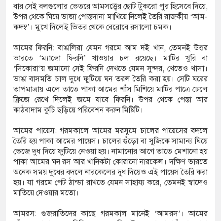
বার সেই বলগুলোর ভেতরে আমসত্ত্বের ছোট টুকরো পুর হিসেবে দিয়ে,
উপর থেকে ঘিয়ে ভাজা পোস্তদানা মাখিয়ে নিলেই তৈরি রাজকীয় ‘আম-
কদম্ব’। মুখে দিলেই ভিতর থেকে বেরোবে রসালো চমক।
আমের ফিরনি: বাঙালিরা যেমন গরমে আম দই খান, তেমনই উত্তর
ভারতে ‘ম্যাঙ্গো ফিরনি’ খাওয়ার চল রয়েছে। মাটির খুরি বা
‘সিকোরা’য় জমানো সেই ফিরনি দেখতে যেমন সুন্দর, খেতেও খাসা।
ভাঙা বাসমতি চাল দুধে ফুটিয়ে ঘন তরল তৈরি করা হয়। সেটি ঘরের
তাপমাত্রায় এলে তাতে পাকা আমের শাঁস মিশিয়ে মাটির পাত্রে ঢেলে
ফ্রিজে রেখে দিলেই জমে যাবে ফিরনি। উপর থেকে পেস্তা আর
কাঠবাদাম কুচি ছড়িয়ে পরিবেশন করুন মিষ্টিটি।
আমের পায়েস: গরমকালে আমের মরসুমে চালের পায়েসের বদলে
তৈরি হয় পাকা আমের পায়েস। চালের গুঁড়ো বা সুজিকে সামান্য ঘিয়ে
ভেজে দুধ দিয়ে ফুটিয়ে নেওয়া হয়। নামানোর আগে তাতে মেশানো হয়
পাকা আমের ঘন রস আর খানিকটা কোরানো নারকেল। দক্ষিণ ভারতে
অনেক সময় দুধের বদলে নারকেলের দুধ দিয়েও এই পায়েস তৈরি করা
হয়। যা গরমে পেট ঠান্ডা রাখতে যেমন সাহায্য করে, তেমনই স্বাদেও
মাতিয়ে দেওয়ার মতো।
আমরস: গুজরাতিদের কাছে গরমকাল মানেই ‘আমরস’। আমের