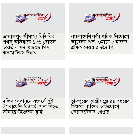
জামালপুর সীমান্তে বিজিবির
বাংলাদেশি কৃষি শ্রমিক নিয়োগে
পৃথক অভিযানে ১৫৬ বোতল
আবেদন শুরু, ওমানে ৫ হাজার
ভারতীয় মদ ও ৯০৯ পিস
শ্রমিক নেওয়ার উদ্যোগ
কসমেটিকস উদ্ধার
দক্ষিণ লেবাননে সংঘর্ষে দুই
চাঁদপুরের হাজীগঞ্জে ছয় বছরের
ইসরায়েলি রিজার্ভ সেনা নিহত,
শিশুকে ধর্ষণের অভিযোগে
সীমান্তে উত্তেজনা বৃদ্ধি
কেয়ারটেকার গ্রেপ্তার