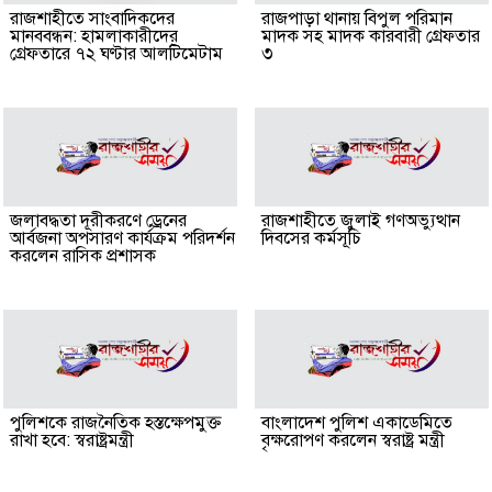
রাজশাহীতে সাংবাদিকদের
রাজপাড়া থানায় বিপুল পরিমান
মানববন্ধন: হামলাকারীদের
মাদক সহ মাদক কারবারী গ্রেফতার
গ্রেফতারে ৭২ ঘণ্টার আলটিমেটাম
৩
জলাবদ্ধতা দূরীকরণে ড্রেনের
রাজশাহীতে জুলাই গণঅভ্যুত্থান
আর্বজনা অপসারণ কার্যক্রম পরিদর্শন
দিবসের কর্মসূচি
করলেন রাসিক প্রশাসক
পুলিশকে রাজনৈতিক হস্তক্ষেপমুক্ত
বাংলাদেশ পুলিশ একাডেমিতে
রাখা হবে: স্বরাষ্ট্রমন্ত্রী
বৃক্ষরোপণ করলেন স্বরাষ্ট্র মন্ত্রী