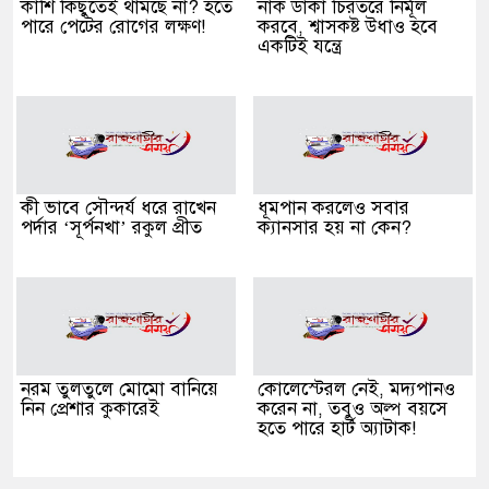
কাশি কিছুতেই থামছে না? হতে
নাক ডাকা চিরতরে নির্মূল
পারে পেটের রোগের লক্ষণ!
করবে, শ্বাসকষ্ট উধাও হবে
একটিই যন্ত্রে
কী ভাবে সৌন্দর্য ধরে রাখেন
ধূমপান করলেও সবার
পর্দার ‘সূর্পনখা’ রকুল প্রীত
ক্যানসার হয় না কেন?
নরম তুলতুলে মোমো বানিয়ে
কোলেস্টেরল নেই, মদ্যপানও
নিন প্রেশার কুকারেই
করেন না, তবুও অল্প বয়সে
হতে পারে হার্ট অ্যাটাক!