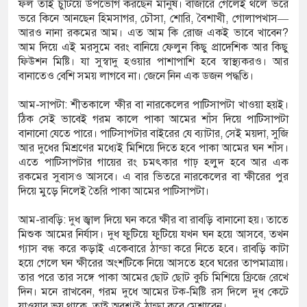
ফল তাই চুটিয়ে উপভোগ করছেন মানুষ। বাজারে গেলেই থলে ভরে
ভরে কিনে আনছেন হিমসাগর, চৌসা, শোরি, বৈশাখী, গোলাপখাস—
র সতর্ক করল ঢাকাস্থ ভারতীয়
আরও নানা রকমের আম। এত আম কি রোজ একই ভাবে খাবেন?
আম দিয়ে এই মরসুমে বরং বানিয়ে ফেলুন কিছু প্রাদেশিক আর কিছু
ফিউশন মিষ্টি। যা সুস্বাদু হওয়ার পাশাপাশি হবে স্বাস্থ্যকরও। আর
বানাতেও বেশি সময় লাগবে না। জেনে নিন এক ডজন পদ্ধতি।
য় গ্রিডে গ্যাস সরবরাহ বেড়ে
আম-সাপটা: শীতকালে ক্ষীর বা নারকেলের পাটিসাপটা খাওয়া হয়ই।
ঠিক সেই ভাবেই গরম কালে পাকা আমের শাঁস দিয়ে পাটিসাপটা
বানানো যেতে পারে। পাটিসাপটার বাইরের যে ব্যাটার, সেই ময়দা, সুজি
ড’ কর্মসূচি, চার বছরে অন্তর্ভুক্ত
আর দুধের মিশ্রণের মধ্যেই মিশিয়ে দিতে হবে পাকা আমের ঘন শাঁস।
এতে পাটিসাপটার গায়ের রং চমৎকার গাঢ় হলুদ হবে আর এক
রকমের সুবাসও আসবে। এ বার ভিতরে নারকেলের বা ক্ষীরের পুর
দিয়ে মুড়ে নিলেই তৈরি পাকা আমের পাটিসাপটা।
দুক হামলায় নিহত ৩, একই
আম-রাবড়ি: দুধ জ্বাল দিয়ে ঘন করে ক্ষীর বা রাবড়ি বানানো হয়। তাতে
মিশুক আমের নির্যাস। দুধ ফুটিয়ে ফুটিয়ে যখন ঘন হয়ে আসবে, তখন
গ্যাস বন্ধ করে কড়াই একেবারে ঠান্ডা করে নিতে হবে। রাবড়ি কাটা
 নেতৃবৃন্দের সঙ্গে সিটি
হয়ে গেলে ঘন ক্ষীরের অংশটিকে নিয়ে আসতে হবে ঘরের তাপমাত্রায়।
তার পরে তার সঙ্গে পাকা আমের ছোট ছোট কুচি মিশিয়ে ফ্রিজে রেখে
াৎ
দিন। মনে রাখবেন, গরম দুধে আমের টক-মিষ্টি রস দিলে দুধ কেটে
যাওয়ার ভয় থাকে, তাই অবশ্যই ঠান্ডা করে মেশাবেন।