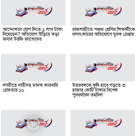
আন্দোলনে যোগ দিতে ১ লাখ টাকা
রাজশাহীতে পঞ্চম শ্রেণির শিক্ষার্থীকে
নিয়েছেন? অভিযোগ উড়িয়ে কড়া
বলাৎকারের অভিযোগে যুবক গ্রেপ্তার
জবাব উরফি জাভেদের
নগরীতে নারীসহ মাদক কারবারি
উত্তরবঙ্গকে কৃষি হাবে গড়তে ৩
গ্রেফতার ১০
হাজার কোটি টাকার বিশেষ
পুনরর্থায়ন তহবিল