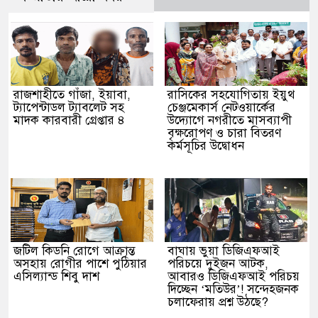
রাজশাহীতে গাঁজা, ইয়াবা,
রাসিকের সহযোগিতায় ইয়ুথ
ট্যাপেন্টাডল ট্যাবলেট সহ
চেঞ্জমেকার্স নেটওয়ার্কের
মাদক কারবারী গ্রেপ্তার ৪
উদ্যোগে নগরীতে মাসব্যাপী
বৃক্ষরোপণ ও চারা বিতরণ
কর্মসূচির উদ্বোধন
জটিল কিডনি রোগে আক্রান্ত
বাঘায় ভুয়া ডিজিএফআই
অসহায় রোগীর পাশে পুঠিয়ার
পরিচয়ে দুইজন আটক,
এসিল্যান্ড শিবু দাশ
আবারও ডিজিএফআই পরিচয়
দিচ্ছেন ‘মতিউর’! সন্দেহজনক
চলাফেরায় প্রশ্ন উঠছে?