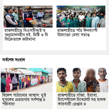
রাজশাহীতে বিএসটিআই’র
রাজশাহীতে পাঁচ দিনব্যাপী
অনুমোদনহীন দই, মিষ্টি ও ঘি
উদ্যোক্তা মেলা সমাপ্ত
বিক্রেতাকে জরিমানা
সর্বশেষ সংবাদ
বিদেশ পাঠানোর আশ্বাস: দুুই
রাজশাহীতে গাঁজা, ইয়াবা,
যুবকের প্রতারণায় সর্বশান্ত ৪
ট্যাপেন্টাডল ট্যাবলেট সহ মাদক
পরিবার!
কারবারী গ্রেপ্তার ৪