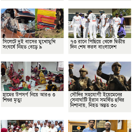
সিলেটে দুই বাসের মুখোমুখি
৭৩ রানে পিছিয়ে থেকে দ্বিতীয়
সংঘর্ষে নিহত বেড়ে ৯
দিন শেষ করল বাংলাদেশ
হামের উপসর্গ নিয়ে আরও ৩
সৌদির সহযোগী ইয়েমেনের
শিশুর মৃত্যু
সেনাঘাঁটি ইরান সমর্থিত হুথির
নিশানায়, নিহত অন্তত ৩০