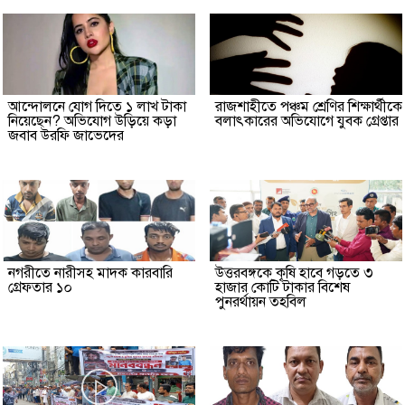
আন্দোলনে যোগ দিতে ১ লাখ টাকা
রাজশাহীতে পঞ্চম শ্রেণির শিক্ষার্থীকে
নিয়েছেন? অভিযোগ উড়িয়ে কড়া
বলাৎকারের অভিযোগে যুবক গ্রেপ্তার
জবাব উরফি জাভেদের
নগরীতে নারীসহ মাদক কারবারি
উত্তরবঙ্গকে কৃষি হাবে গড়তে ৩
গ্রেফতার ১০
হাজার কোটি টাকার বিশেষ
পুনরর্থায়ন তহবিল