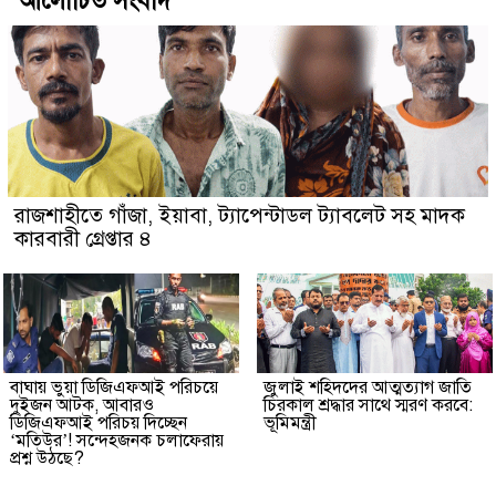
আলোচিত সংবাদ
রাজশাহীতে গাঁজা, ইয়াবা, ট্যাপেন্টাডল ট্যাবলেট সহ মাদক
কারবারী গ্রেপ্তার ৪
বাঘায় ভুয়া ডিজিএফআই পরিচয়ে
জুলাই শহিদদের আত্মত্যাগ জাতি
দুইজন আটক, আবারও
চিরকাল শ্রদ্ধার সাথে স্মরণ করবে:
ডিজিএফআই পরিচয় দিচ্ছেন
ভূমিমন্ত্রী
‘মতিউর’! সন্দেহজনক চলাফেরায়
প্রশ্ন উঠছে?