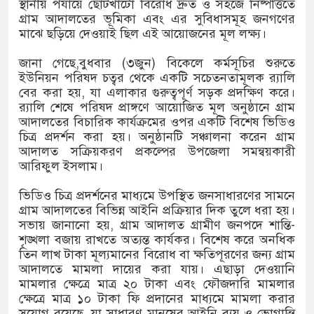
স্থানীয় পর্যায়ে ছোটখাটো বিরোধ দ্রুত ও সহজে নিষ্পত্তিতে
 বস্তি উচ্ছেদ বন্ধের দাবিতে রাজশাহীতে মানববন্ধন
গ্রাম আদালতের ভূমিকা এবং এর সুবিধাসমূহ জনগণের
মাঝে ছড়িয়ে দেওয়াই ছিল এই আয়োজনের মূল লক্ষ্য।
ফতার নন রাবি শিক্ষক, সংবাদ সম্মেলনে ক্ষোভ
জানা গেছে,বুধবার (৩জুন) বিকেলে ​কর্মসূচির শুরুতে
ারের
ইউনিয়ন পরিষদ চত্বর থেকে একটি সচেতনতামূলক র‍্যালি
বের করা হয়, যা এলাকার গুরুত্বপূর্ণ সড়ক প্রদক্ষিণ করে।
ন্যায় মৃত বেড়ে ৯৫, ক্ষতিগ্রস্ত ১১ লাখ মানুষ
র‍্যালি শেষে পরিষদ প্রাঙ্গণে আয়োজিত মূল অনুষ্ঠানে গ্রাম
আদালতের বিচারিক কার্যক্রমের ওপর একটি বিশেষ ভিডিও
চিত্র প্রদর্শন করা হয়। অনুষ্ঠানটি সঞ্চালনা করেন গ্রাম
আদালত সক্রিয়করণ প্রকল্পের উপজেলা সমন্বয়কারী
আরিফুল ইসলাম।
ভিডিও চিত্র প্রদর্শনের মাধ্যমে উপস্থিত জনসাধারণের সামনে
গ্রাম আদালতের বিভিন্ন আইনি প্রক্রিয়ার দিক তুলে ধরা হয়।
সভায় জানানো হয়, গ্রাম আদালত গ্রামীণ জনপদে শান্তি-
শৃঙ্খলা বজায় রাখতে অত্যন্ত কার্যকর। বিশেষ করে অনধিক
তিন লাখ টাকা মূল্যমানের বিরোধ বা ক্ষতিপূরণের জন্য গ্রাম
আদালতে মামলা দায়ের করা যায়। এছাড়া দেওয়ানি
মামলার ক্ষেত্রে মাত্র ২০ টাকা এবং ফৌজদারি মামলার
ক্ষেত্রে মাত্র ১০ টাকা ফি প্রদানের মাধ্যমে মামলা করার
সুযোগ রয়েছে, যা সাধারণ মানুষের আইনি ব্যয় ও ভোগান্তি