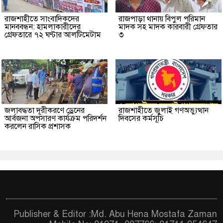
রাজশাহীতে সাংবাদিকদের
রাজপাড়া থানায় বিপুল পরিমান
মানববন্ধন: হামলাকারীদের
মাদক সহ মাদক কারবারী গ্রেফতার
গ্রেফতারে ৭২ ঘণ্টার আলটিমেটাম
৩
জলাবদ্ধতা দূরীকরণে ড্রেনের
রাজশাহীতে জুলাই গণঅভ্যুত্থান
আর্বজনা অপসারণ কার্যক্রম পরিদর্শন
দিবসের কর্মসূচি
করলেন রাসিক প্রশাসক
Publisher & Editor :Md. Abu Hena Mostafa Zaman