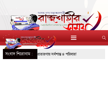
সংবাদ শিরোনাম :
আশ্বাস: দুুই যুবকের প্রতারণায় সর্বশান্ত ৪ পরিবার!
জা, ইয়াবা, ট্যাপেন্টাডল ট্যাবলেট সহ মাদক কারবারী
সের মুখোমুখি সংঘর্ষে নিহত বেড়ে ৯
ে থেকে দ্বিতীয় দিন শেষ করল বাংলাদেশ
নিয়ে আরও ৩ শিশুর মৃত্যু