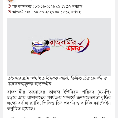
আপলোড সময় : ০৩-০৬-২০২৬ ০৯:১৮:১২ অপরাহ্ন
 বোতল স্ক্যাফসহ নারী মাদক কারবারি গ্রেপ্তার
আপডেট সময় : ০৩-০৬-২০২৬ ০৯:১৮:১২ অপরাহ্ন
াই হওয়া টাকাসহ ২ ছিনতাইকারী গ্রেফতার
 দিনব্যাপী উদ্যোক্তা মেলা সমাপ্ত
চ্ছন্ন, সবুজ ও নিরাপদ নগরী হিসেবে গড়ে তুলতে
 আহ্বান রাসিক প্রশাসকের
কে জুলাই গণঅভ্যুত্থান সম্পর্কিত বিজয় মিছিল
তানোরে গ্রাম আদালত বিষয়ক র‍্যালি, ভিডিও চিত্র প্রদর্শন ও
ার প্রদান
সচেতনতামূলক ক্যাম্পেইন
ক অভিযানে মাদক কারবারী গ্রেপ্তার, ৬
রাজশাহীর তানোরের তালন্দ ইউনিয়ন পরিষদ (ইউপি)
চত্বরে গ্রাম আদালতের কার্যক্রম সম্পর্কে জনসচেতনতা বৃদ্ধির
াপেন্টাডল, ইয়াবা ও গাঁজাসহ ৬ মাদক কারবারি
লক্ষ্যে বর্ণাঢ্য র‍্যালি, ভিডিও চিত্র প্রদর্শন ও বার্ষিক ক্যাম্পেইন
অনুষ্ঠিত হয়েছে।