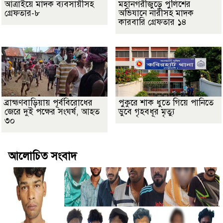
আত্রাইয়ে মাদক ব্যবসায়ীসহ
মহানগরীজুড়ে পুলিশের
গ্রেফতার-৮
অভিযানে নারীসহ মাদক
কারবারি গ্রেফতার ১৪
ব্রাহ্মণবাড়িয়ায় পূর্ববিরোধের
পুকুরে শাক ধুতে গিয়ে পানিতে
জেরে দুই পক্ষের সংঘর্ষ, আহত
ডুবে গৃহবধূর মৃত্যু
৩০
আলোচিত সংবাদ