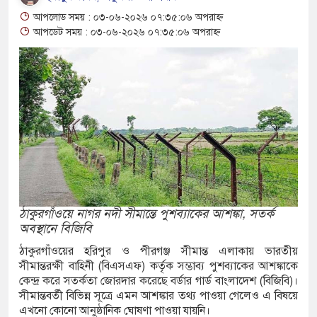
র ২
আপলোড সময় : ০৩-০৬-২০২৬ ০৭:৩৫:০৬ অপরাহ্ন
আপডেট সময় : ০৩-০৬-২০২৬ ০৭:৩৫:০৬ অপরাহ্ন
্বেই টেকসই প্রযুক্তিনির্ভর উন্নয়ন: ফকির মাহবুব আনাম
ন হত্যা মামলার তিন আসামি গ্রেপ্তার
ঠাৎ পাটের দরপতন চাষিরা হতাশ
নি নিয়ে অস্থিতিশীলতা তৈরিতে একটি চক্র সক্রিয়:
া ভাগাভাগি নিয়ে দ্বন্দ্ব, ছুরিকাঘাতে যুবলীগ নেতা
ঠাকুরগাঁওয়ে নাগর নদী সীমান্তে পুশব্যাকের আশঙ্কা, সতর্ক
অবস্থানে বিজিবি
ি অভিযানের সময় পাঁচতলা ভবন থেকে পড়ে ছাত্রদল
ঠাকুরগাঁওয়ের হরিপুর ও পীরগঞ্জ সীমান্ত এলাকায় ভারতীয়
সীমান্তরক্ষী বাহিনী (বিএসএফ) কর্তৃক সম্ভাব্য পুশব্যাকের আশঙ্কাকে
ন্ত কমিটি গঠন
কেন্দ্র করে সতর্কতা জোরদার করেছে বর্ডার গার্ড বাংলাদেশ (বিজিবি)।
সীমান্তবর্তী বিভিন্ন সূত্রে এমন আশঙ্কার তথ্য পাওয়া গেলেও এ বিষয়ে
 ৪ শিশুর মৃত্যু, নতুন আক্রান্ত ৭৭৬
এখনো কোনো আনুষ্ঠানিক ঘোষণা পাওয়া যায়নি।