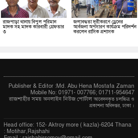
রাজপাড়া থানায় বিপুল পরিমান
জলাবদ্ধতা দূরীকরণে ড্রেনের
মাদক সহ মাদক কারবারী গ্রেফতার
আর্বজনা অপসারণ কার্যক্রম পরিদর্শন
৩
করলেন রাসিক প্রশাসক
Publisher & Editor :Md. Abu Hena Mostafa Zaman
Mobile No: 01971- 007766; 01711-954647
রাজশাহীর সময় অনলাইন নিউজ পোর্টাল
আবেদনকৃত চ
লচ্চিত্র ও
প্রকাশনা অধিদপ্তর, ঢাকা
।
Head office: 152- Aktroy more ( kazla)-6204 Thana
: Motihar,Rajshahi
Email :
rajshahirsomoy@gmail.com
,