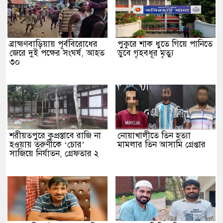
ব্রাহ্মণবাড়িয়ায় পূর্ববিরোধের
পুকুরে শাক ধুতে গিয়ে পানিতে
জেরে দুই পক্ষের সংঘর্ষ, আহত
ডুবে গৃহবধূর মৃত্যু
৩০
শরীয়তপুরে কুপ্রস্তাবে রাজি না
নোয়াখালীতে তিন হত্যা
হওয়ায় তরুণীকে ‘চোর’
মামলার তিন আসামি গ্রেপ্তার
সাজিয়ে নির্যাতন, গ্রেফতার ২