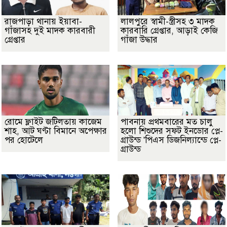
রাজপাড়া থানায় ইয়াবা-
লালপুরে স্বামী-স্ত্রীসহ ৩ মাদক
গাঁজাসহ দুই মাদক কারবারী
কারবারি গ্রেপ্তার, আড়াই কেজি
গ্রেপ্তার
গাঁজা উদ্ধার
রোমে ফ্লাইট জটিলতায় কাজেম
পাবনায় প্রথমবারের মত চালু
শাহ, আট ঘণ্টা বিমানে অপেক্ষার
হলো শিশুদের সফট ইনডোর প্লে-
পর হোটেলে
গ্রাউন্ড 'পিএস ডিজনিল্যান্ডে প্লে-
গ্রাউন্ড