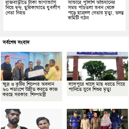
রাজবাড়ীতে টাকা ভাগাভাগি
সাভারে পুলিশি অভিযানের
নিয়ে দ্বন্দ্ব, ছুরিকাঘাতে যুবলীগ
সময় পাঁচতলা ভবন থেকে
নেতা নিহত
পড়ে ছাত্রদল নেতার মৃত্যু, তদন্ত
কমিটি গঠন
সর্বশেষ সংবাদ
ক্ষুদ্র ও কুটির শিল্পের অবদান
লালপুরে খালে মাছ ধরতে গিয়ে
৬০ শতাংশে উন্নীত করতে কাজ
পানিতে ডুবে শিশুর মৃত্যু
করছে সরকার: শিল্পমন্ত্রী