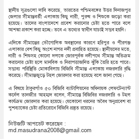
িটি পুলিশিং সভা
স্থানীয় সূত্রগুলো দাবি করেছে, ভারতের পশ্চিমবঙ্গের উত্তর দিনাজপুর
জেলার সীমান্তবর্তী এলাকায় কিছু নারী, পুরুষ ও শিশুকে জড়ো করা
৬৭ কেজি গাঁজাসহ মাদক কারবারি আটক, পিকআপ জব্দ
হয়েছে। তাদের বাংলাদেশে প্রবেশ করানোর চেষ্টা হতে পারে বলে
আশঙ্কা প্রকাশ করা হচ্ছে। তবে এ তথ্যের স্বাধীন যাচাই সম্ভব হয়নি।
এদিকে সীমান্তের ভৌগোলিক অবস্থানের কারণে হরিপুর ও পীরগঞ্জ
এলাকার বেশ কিছু অংশে নাগর নদী প্রবাহিত হয়েছে। স্থানীয়দের মতে,
নারী ও শিশুসহ কোনো দলকে জোরপূর্বক নদীপথে সীমান্ত অতিক্রম
করানোর চেষ্টা হলে মানবিক ও নিরাপত্তাজনিত ঝুঁকি তৈরি হতে পারে।
সম্ভাব্য পরিস্থিতি মোকাবিলায় বিজিবি সীমান্ত এলাকায় নজরদারি বৃদ্ধি
করেছে। সীমান্তজুড়ে টহল জোরদার করা হয়েছে বলে জানা গেছে।
এ বিষয়ে ঠাকুরগাঁও ৫০ বিজিবি ব্যাটালিয়নের অধিনায়ক লেফটেন্যান্ট
কর্নেল তানজীর আহম্মদ বলেন, সীমান্তে বিজিবির নজরদারি ও টহল
কার্যক্রম জোরদার করা হয়েছে। যেকোনো ধরনের অবৈধ অনুপ্রবেশ বা
পুশব্যাকের চেষ্টা প্রতিরোধে বিজিবি প্রস্তুত রয়েছে।
নিউজটি আপডেট করেছেন :
md.masudrana2008@gmail.com