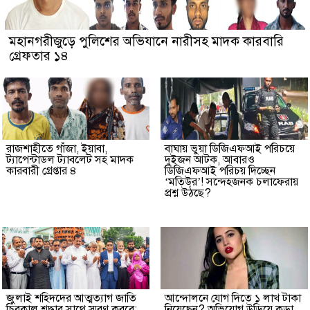
মহানগরীজুড়ে পুলিশের অভিযানে নারীসহ মাদক কারবারি
গ্রেফতার ১৪
রাজশাহীতে গাঁজা, ইয়াবা,
বাঘায় ভুয়া ডিজিএফআই পরিচয়ে
ট্যাপেন্টাডল ট্যাবলেট সহ মাদক
দুইজন আটক, আবারও
কারবারী গ্রেপ্তার ৪
ডিজিএফআই পরিচয় দিচ্ছেন
‘মতিউর’! সন্দেহজনক চলাফেরায়
প্রশ্ন উঠছে?
জুলাই শহিদদের আত্মত্যাগ জাতি
আন্দোলনে যোগ দিতে ১ লাখ টাকা
চিরকাল শ্রদ্ধার সাথে স্মরণ করবে:
নিয়েছেন? অভিযোগ উড়িয়ে কড়া