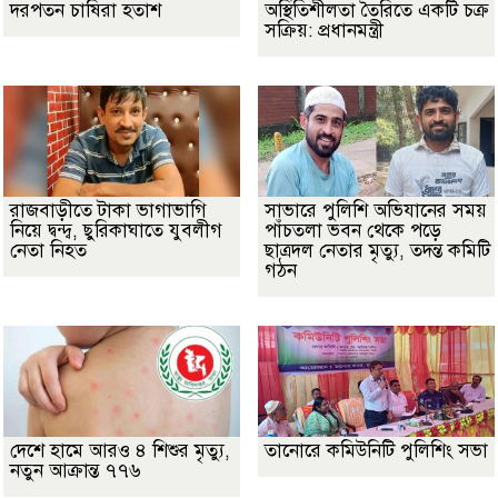
দরপতন চাষিরা হতাশ
অস্থিতিশীলতা তৈরিতে একটি চক্র
সক্রিয়: প্রধানমন্ত্রী
রাজবাড়ীতে টাকা ভাগাভাগি
সাভারে পুলিশি অভিযানের সময়
নিয়ে দ্বন্দ্ব, ছুরিকাঘাতে যুবলীগ
পাঁচতলা ভবন থেকে পড়ে
নেতা নিহত
ছাত্রদল নেতার মৃত্যু, তদন্ত কমিটি
গঠন
দেশে হামে আরও ৪ শিশুর মৃত্যু,
তানোরে কমিউনিটি পুলিশিং সভা
নতুন আক্রান্ত ৭৭৬