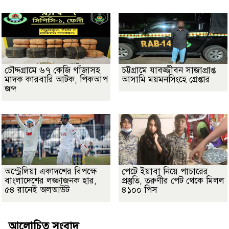
চৌদ্দগ্রামে ৬৭ কেজি গাঁজাসহ
চট্টগ্রামে যাবজ্জীবন সাজাপ্রাপ্ত
মাদক কারবারি আটক, পিকআপ
আসামি ময়মনসিংহে গ্রেপ্তার
জব্দ
অস্ট্রেলিয়া একাদশের বিপক্ষে
পেটে ইয়াবা নিয়ে পাচারের
বাংলাদেশের লজ্জাজনক হার,
প্রস্তুতি, তরুণীর পেট থেকে মিলল
৫৪ রানেই অলআউট
৪১০০ পিস
আলোচিত সংবাদ