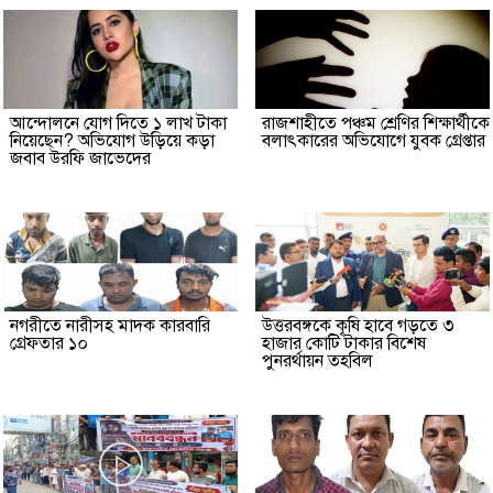
আন্দোলনে যোগ দিতে ১ লাখ টাকা
রাজশাহীতে পঞ্চম শ্রেণির শিক্ষার্থীকে
নিয়েছেন? অভিযোগ উড়িয়ে কড়া
বলাৎকারের অভিযোগে যুবক গ্রেপ্তার
জবাব উরফি জাভেদের
নগরীতে নারীসহ মাদক কারবারি
উত্তরবঙ্গকে কৃষি হাবে গড়তে ৩
গ্রেফতার ১০
হাজার কোটি টাকার বিশেষ
পুনরর্থায়ন তহবিল