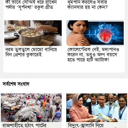
কী ভাবে সৌন্দর্য ধরে রাখেন
ধূমপান করলেও সবার
পর্দার ‘সূর্পনখা’ রকুল প্রীত
ক্যানসার হয় না কেন?
নরম তুলতুলে মোমো বানিয়ে
কোলেস্টেরল নেই, মদ্যপানও
নিন প্রেশার কুকারেই
করেন না, তবুও অল্প বয়সে
হতে পারে হার্ট অ্যাটাক!
সর্বশেষ সংবাদ
রাজশাহীতে হঠাৎ পাটের
বিদ্যুৎ-জ্বালানি নিয়ে