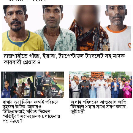
রাজশাহীতে গাঁজা, ইয়াবা, ট্যাপেন্টাডল ট্যাবলেট সহ মাদক
কারবারী গ্রেপ্তার ৪
বাঘায় ভুয়া ডিজিএফআই পরিচয়ে
জুলাই শহিদদের আত্মত্যাগ জাতি
দুইজন আটক, আবারও
চিরকাল শ্রদ্ধার সাথে স্মরণ করবে:
ডিজিএফআই পরিচয় দিচ্ছেন
ভূমিমন্ত্রী
‘মতিউর’! সন্দেহজনক চলাফেরায়
প্রশ্ন উঠছে?