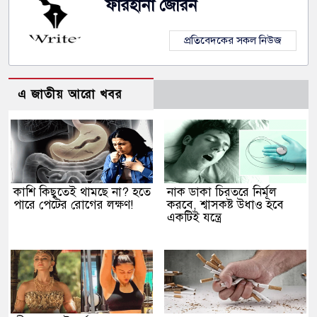
ফারহানা জেরিন
প্রতিবেদকের সকল নিউজ
এ জাতীয় আরো খবর
কাশি কিছুতেই থামছে না? হতে
নাক ডাকা চিরতরে নির্মূল
পারে পেটের রোগের লক্ষণ!
করবে, শ্বাসকষ্ট উধাও হবে
একটিই যন্ত্রে