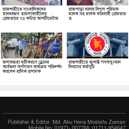
রাজশাহীতে সাংবাদিকদের
রাজপাড়া থানায় বিপুল পরিমান
মানববন্ধন: হামলাকারীদের
মাদক সহ মাদক কারবারী গ্রেফতার
গ্রেফতারে ৭২ ঘণ্টার আলটিমেটাম
৩
জলাবদ্ধতা দূরীকরণে ড্রেনের
রাজশাহীতে জুলাই গণঅভ্যুত্থান
আর্বজনা অপসারণ কার্যক্রম পরিদর্শন
দিবসের কর্মসূচি
করলেন রাসিক প্রশাসক
Publisher & Editor :Md. Abu Hena Mostafa Zaman
Mobile No: 01971- 007766; 01711-954647