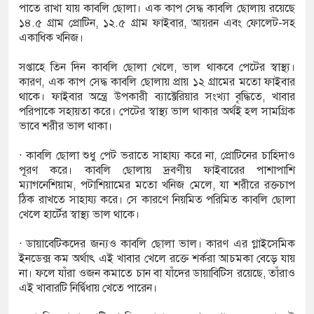
পাতে রাখা যায় কাবলি ছোলা। এক কাপ সেদ্ধ কাবলি ছোলায় রয়েছে
্যাস কিনলে ভারতীয় পণ্যে ১০০% পর্যন্ত মার্কিন
১৪.৫ গ্রাম প্রোটিন, ১২.৫ গ্রাম ফাইবার, আয়রন এবং ফোলেট-সহ
একাধিক খনিজ।
সপ্তাহে তিন দিন কাবলি ছোলা খেলে, ভাল থাকবে পেটের স্বাস্থ্য।
া ছাড়া চিকিৎসাব্যবস্থার মানোন্নয়ন সম্ভব নয়:
কারণ, এক কাপ সেদ্ধ কাবলি ছোলায় প্রায় ১২ গ্রামের মতো ফাইবার
থাকে। ফাইবার অন্ত্রে উপকারী ব্যাক্টেরিয়ার সংখ্যা বৃদ্ধিতে, খাবার
পরিপাকে সহায়তা করে। পেটের স্বাস্থ্য ভাল থাকার অর্থই হল সামগ্রিক
ভাবে শরীর ভাল থাকা।
· কাবলি ছোলা শুধু পেট ভরাতে সাহায্য করে না, প্রোটিনের চাহিদাও
পূরণ করে। কাবলি ছোলায় দ্রবণীয় ফাইবারের পাশাপাশি
ম্যাগনেশিয়াম, পটাশিয়ামের মতো খনিজ মেলে, যা শরীরে রক্তচাপ
ঠিক রাখতে সাহায্য করে। সে কারণে নিয়মিত পরিমিত কাবলি ছোলা
খেলে হার্টের স্বাস্থ্য ভাল থাকে।
· ডায়াবেটিকদের জন্যও কাবলি ছোলা ভাল। কারণ এর গ্লাইসেমিক
ইনডেক্স কম অর্থাৎ এই খাবার খেলে রক্তে শর্করা আচমকা বেড়ে যায়
না। ফলে যাঁরা ওজন কমাতে চান বা যাঁদের ডায়াবিটিস রয়েছে, তাঁরাও
এই খাবারটি নির্দ্বিধায় খেতে পারেন।