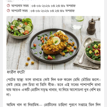
ত্রী
আপলোড সময় : ০৩-০৬-২০২৬ ০৩:২৩:৩৬ অপরাহ্ন
আপডেট সময় : ০৩-০৬-২০২৬ ০৩:২৩:৩৬ অপরাহ্ন
য় ২৬৪ কেজি গাঁজাসহ যুবক গ্রেপ্তার
্টায় উন্নত বাংলাদেশ গড়ার প্রত্যয় প্রধানমন্ত্রীর
দেশি নারীকে শোষণ: মানবপাচারে দুই রেস্তোরাঁ মালিক
নাবালিকা বোনকে অপহরণ করে চলন্ত গাড়িতে গণধর্ষণের
ার ৩
ফাইল ফটো
ময় বজ্রপাতে কৃষকের মৃত্যু
পেটের স্বাস্থ্য ভাল রাখতে কেউ দিন শুরু করেন মেথি মৌরির জলে।
খুঁড়ে মিলল ১০টি ল্যান্ডমাইনসদৃশ বস্তু, এলাকায়
কেউ বেছে নেন চিয়া বা তিসি বীজ। তবে এই সবের পাশাপাশি রাখা
যায় আরও একটি প্রোটিন সমৃদ্ধ খাবার, যা নিয়ে আলোচনা খুব বেশি হয়
না।
িল বার্সেলোনার, প্রাক-মৌসুম প্রস্তুতিতে ফের ধাক্কা
আমিষ খান বা নিরামিষ— প্রোটিনের চাহিদা পূরণে সপ্তাহে তিন দিন