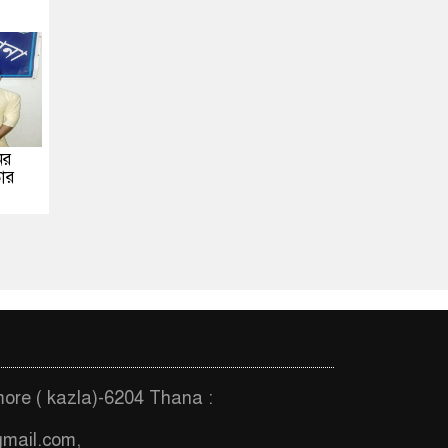
ের
ার
more ( kazla)-6204 Thana :
gmail.com
,