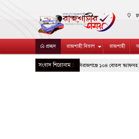
ঢ
প্রচ্ছদ
রাজশাহী বিভাগ
রাজশাহী
স
সংবাদ শিরোনাম :
 ঘি বিক্রেতাকে জরিমানা
সিরাজগঞ্জে ১০৪ বোতল স্ক্যাফসহ নারী মাদক কারব
েফতার
রাজশাহীতে পাঁচ দিনব্যাপী উদ্যোক্তা মেলা সমাপ্ত
ড়ে তুলতে সংশ্লিষ্টদের প্রতি আহ্বান রাসিক প্রশাসকের
য় মিছিল ক্যানভাস ছবি উপহার প্রদান
মহানগরীতে পৃথক অভিযানে মাদক কারব
 কারবারি গ্রেফতার
পুনর্বাসন ছাড়া বস্তি উচ্ছেদ বন্ধের দাবিতে রাজশাহীতে
ে ক্ষোভ ভুক্তভোগীর পরিবারের
আসামে ভয়াবহ বন্যায় মৃত বেড়ে ৯৫, ক্ষতিগ্