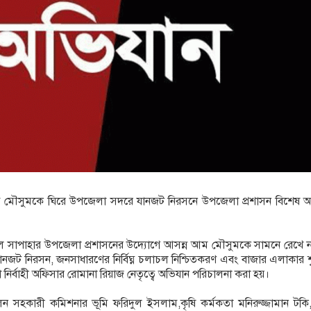
ম মৌসুমকে ঘিরে উপজেলা সদরে যানজট নিরসনে উপজেলা প্রশাসন বিশেষ অ
লে সাপাহার উপজেলা প্রশাসনের উদ্যোগে আসন্ন আম মৌসুমকে সামনে রেখে ন
যানজট নিরসন, জনসাধারণের নির্বিঘ্ন চলাচল নিশ্চিতকরণ এবং বাজার এলাকার শ
নির্বাহী অফিসার রোমানা রিয়াজ নেতৃত্বে অভিযান পরিচালনা করা হয়।
ন সহকারী কমিশনার ভূমি ফরিদুল ইসলাম,কৃষি কর্মকতা মনিরুজ্জামান টকি,