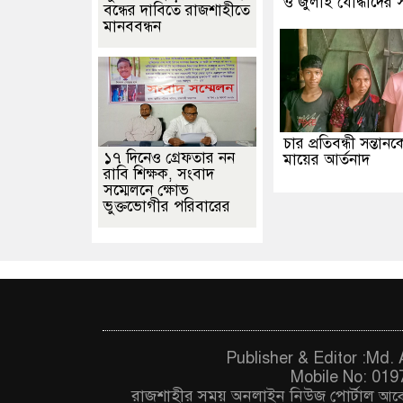
ও জুলাই যোদ্ধাদের স
বন্ধের দাবিতে রাজশাহীতে
মানববন্ধন
চার প্রতিবন্ধী সন্তান
১৭ দিনেও গ্রেফতার নন
মায়ের আর্তনাদ
রাবি শিক্ষক, সংবাদ
সম্মেলনে ক্ষোভ
ভুক্তভোগীর পরিবারের
Publisher & Editor :Md
Mobile No: 019
রাজশাহীর সময় অনলাইন নিউজ পোর্টাল
আবে