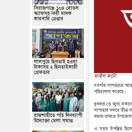
সিরাজগঞ্জে ১০৪ বোতল
স্ক্যাফসহ নারী মাদক
কারবারি গ্রেপ্তার
লালপুরে ছিনতাই হওয়া
টাকাসহ ২ ছিনতাইকারী
গ্রেফতার
ফাইল ফটো
নওগাঁর সাপাহারে আ
পরিচালনা করেছে।
বুধবার (৩ জুন) সকা
সাপাহার সদরে তীব্র 
রাজশাহীতে পাঁচ দিনব্যাপী
বজায় রাখতে উপজেলা 
উদ্যোক্তা মেলা সমাপ্ত
এ সময় উপস্থিত ছিলে