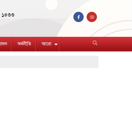
ণ ১৪৩৩
নোদন
অর্থনীতি
আরো