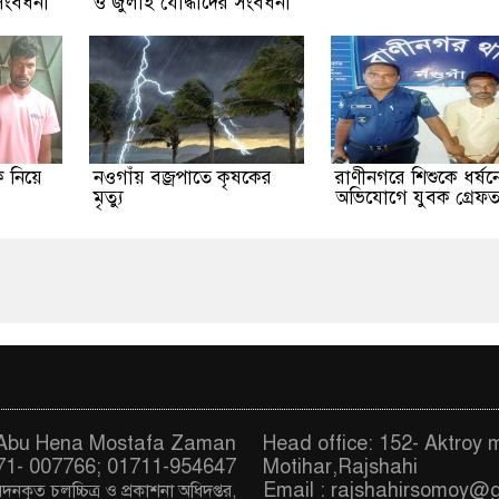
ংবর্ধনা
ও জুলাই যোদ্ধাদের সংবর্ধনা
কে নিয়ে
নওগাঁয় বজ্রপাতে কৃষকের
রাণীনগরে শিশুকে ধর্ষন
মৃত্যু
অভিযোগে যুবক গ্রেফত
. Abu Hena Mostafa Zaman
Head office: 152- Aktroy 
71- 007766; 01711-954647
Motihar,Rajshahi
Email :
rajshahirsomoy@
দনকৃত চ
লচ্চিত্র ও প্রকাশনা অধিদপ্তর,