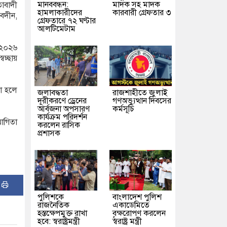
মানববন্ধন:
মাদক সহ মাদক
তাবাদী
হামলাকারীদের
কারবারী গ্রেফতার ৩
েদীন,
গ্রেফতারে ৭২ ঘণ্টার
আলটিমেটাম
 ২০২৬
েচ্ছায়
রা হলে
জলাবদ্ধতা
রাজশাহীতে জুলাই
দূরীকরণে ড্রেনের
গণঅভ্যুত্থান দিবসের
আর্বজনা অপসারণ
কর্মসূচি
কার্যক্রম পরিদর্শন
োগিতা
করলেন রাসিক
প্রশাসক
:
পুলিশকে
বাংলাদেশ পুলিশ
রাজনৈতিক
একাডেমিতে
হস্তক্ষেপমুক্ত রাখা
বৃক্ষরোপণ করলেন
হবে: স্বরাষ্ট্রমন্ত্রী
স্বরাষ্ট্র মন্ত্রী