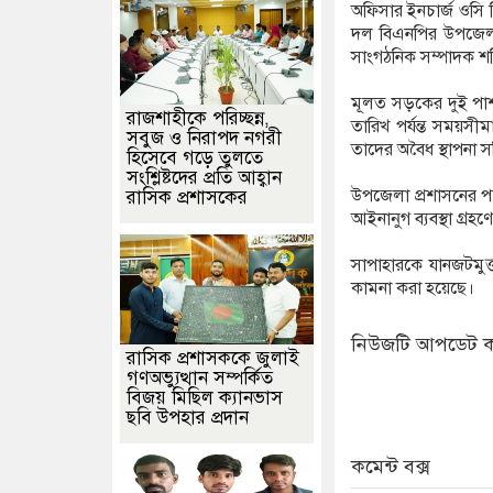
অফিসার ইনচার্জ ওসি 
দল বিএনপির উপজেলা
সাংগঠনিক সম্পাদক শফ
মূলত সড়কের দুই প
রাজশাহীকে পরিচ্ছন্ন,
তারিখ পর্যন্ত সময়সীমা 
সবুজ ও নিরাপদ নগরী
তাদের অবৈধ স্থাপনা স
হিসেবে গড়ে তুলতে
সংশ্লিষ্টদের প্রতি আহ্বান
উপজেলা প্রশাসনের পক্
রাসিক প্রশাসকের
আইনানুগ ব্যবস্থা গ্র
সাপাহারকে যানজটমুক
কামনা করা হয়েছে।
নিউজটি আপডেট ক
রাসিক প্রশাসককে জুলাই
গণঅভ্যুত্থান সম্পর্কিত
বিজয় মিছিল ক্যানভাস
ছবি উপহার প্রদান
কমেন্ট বক্স