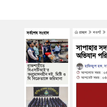
হ উদ্ধার
জামালপুর সীমান্তে বিজিবির পৃথক অভিযানে ১৫৬ বোতল ভারত
 ৫ হাজার শ্রমিক নেওয়ার উদ্যোগ
দক্ষিণ লেবাননে সংঘর্ষে দুই ইসরায়েলি রিজ
োগে কেয়ারটেকার গ্রেপ্তার
বিজয়নগরে ডাম্পার ট্রাকে অভিনব কৌশলে লুক
প্রচ্ছদ
নওগাঁ
সর্বশেষ সংবাদ
া গোল, বড় জয় ইন্টার মায়ামির
অধিনায়কত্ব হারানোর পর ব্যাটেই জবাব, অস্ট্র
তিক মানের জাতীয় প্যারা প্রতিযোগিতা আয়োজন করবে সরকার
সাপাহার সদ
অভিযান পরি
রাজশাহীতে
হাফিজুল হক, সাপ
বিএসটিআই’র
আপলোড সময় : ০৩
অনুমোদনহীন দই, মিষ্টি ও
আপডেট সময় : ০৩-
ঘি বিক্রেতাকে জরিমানা