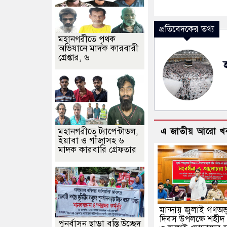
প্রতিবেদকের তথ্য
মহানগরীতে পৃথক
অভিযানে মাদক কারবারী
গ্রেপ্তার, ৬
মহানগরীতে ট্যাপেন্টাডল,
এ জাতীয় আরো খ
ইয়াবা ও গাঁজাসহ ৬
মাদক কারবারি গ্রেফতার
মান্দায় জুলাই গণঅভ্য
দিবস উপলক্ষে শহীদ
পুনর্বাসন ছাড়া বস্তি উচ্ছেদ