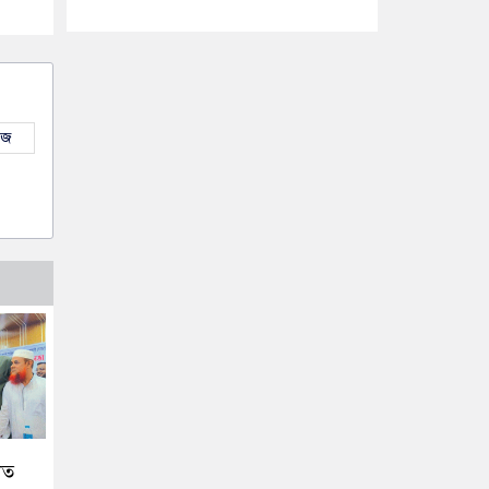
উজ
িত