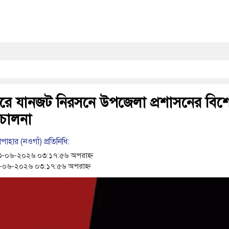
ীয় মদ ও ৯০৯ পিস কসমেটিকস উদ্ধার
ার্ভ সেনা নিহত, সীমান্তে উত্তেজনা বৃদ্ধি
ানো সোয়া কোটি টাকার ভারতীয় জিরা জব্দ
েলিয়ার বিপক্ষে মিরাজের দুর্দান্ত সেঞ্চুরি
রে যানজট নিরসনে উপজেলা প্রশাসনের বিশ
চালনা
াহার (নওগাঁ) প্রতিনিধি:
-০৬-২০২৬ ০৩:১৭:৫৬ অপরাহ্ন
০৬-২০২৬ ০৩:১৭:৫৬ অপরাহ্ন