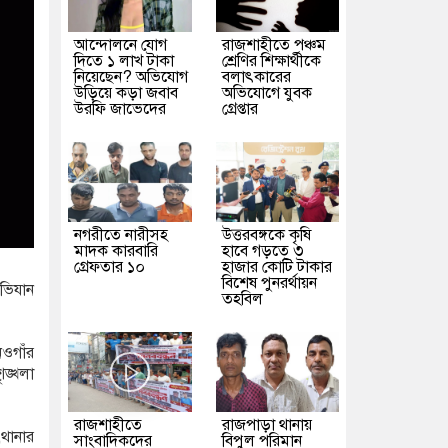
আন্দোলনে যোগ
রাজশাহীতে পঞ্চম
দিতে ১ লাখ টাকা
শ্রেণির শিক্ষার্থীকে
নিয়েছেন? অভিযোগ
বলাৎকারের
উড়িয়ে কড়া জবাব
অভিযোগে যুবক
উরফি জাভেদের
গ্রেপ্তার
নগরীতে নারীসহ
উত্তরবঙ্গকে কৃষি
মাদক কারবারি
হাবে গড়তে ৩
গ্রেফতার ১০
হাজার কোটি টাকার
বিশেষ পুনরর্থায়ন
ভিযান
তহবিল
ওগাঁর
ৃঙ্খলা
রাজশাহীতে
রাজপাড়া থানায়
থানার
সাংবাদিকদের
বিপুল পরিমান