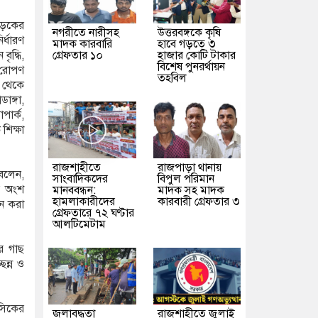
সড়কের
নগরীতে নারীসহ
উত্তরবঙ্গকে কৃষি
র্ধারণ
মাদক কারবারি
হাবে গড়তে ৩
গ্রেফতার ১০
হাজার কোটি টাকার
ৃদ্ধি,
বিশেষ পুনরর্থায়ন
ছ রোপণ
তহবিল
 থেকে
াঙ্গা,
পার্ক,
শিক্ষা
রাজশাহীতে
রাজপাড়া থানায়
 বলেন,
সাংবাদিকদের
বিপুল পরিমান
ের অংশ
মানববন্ধন:
মাদক সহ মাদক
হামলাকারীদের
কারবারী গ্রেফতার ৩
ধন করা
গ্রেফতারে ৭২ ঘণ্টার
আলটিমেটাম
রে গাছ
ন্ন ও
সিকের
জলাবদ্ধতা
রাজশাহীতে জুলাই