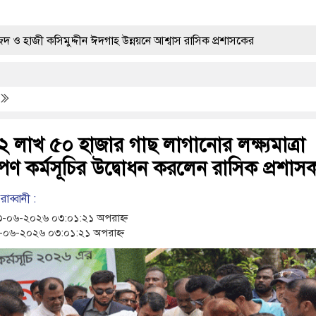
দ্দীন ঈদগাহ উন্নয়নে আশ্বাস রাসিক প্রশাসকের
তে বিজিবির অভিযানে ৬৭০ বোতল ভারতীয় এসকাফ সিরাপ জব্দ
নের পিতার মৃত্যুতে গভীর শোক ও সমবেদনা
 লাখ ৫০ হাজার গাছ লাগানোর লক্ষ্যমাত্রা
 বোতল ভারতীয় মাদক জব্দ করলো ১ বিজিবি
োপণ কর্মসূচির উদ্বোধন করলেন রাসিক প্রশাস
ট্যাবলেট সহ মাদক কারবারী গ্রেপ্তার ৪
াব্বানী :
-০৬-২০২৬ ০৩:০১:২১ অপরাহ্ন
শ
হামের উপসর্গ নিয়ে আরও ৩ শিশুর মৃত্যু
০৬-২০২৬ ০৩:০১:২১ অপরাহ্ন
সূচির উদ্বোধন