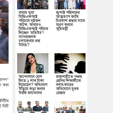
বাঘায় ভুয়া
জুলাই শহিদদের
ডিজিএফআই
আত্মত্যাগ জাতি
পরিচয়ে দুইজন
চিরকাল শ্রদ্ধার সাথে
আটক, আবারও
স্মরণ করবে:
ডিজিএফআই পরিচয়
ভূমিমন্ত্রী
দিচ্ছেন ‘মতিউর’!
সন্দেহজনক
চলাফেরায় প্রশ্ন
উঠছে?
আন্দোলনে যোগ
রাজশাহীতে পঞ্চম
ষরোপণ”
দিতে ১ লাখ টাকা
শ্রেণির শিক্ষার্থীকে
নিয়েছেন? অভিযোগ
বলাৎকারের
ধন করা
উড়িয়ে কড়া জবাব
অভিযোগে যুবক
উরফি জাভেদের
গ্রেপ্তার
্সিটির
ী সিটি