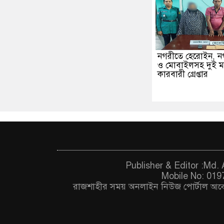
নগরীতে হেরোইন, নগ
ও মোবাইলসহ দুই 
কারবারী গ্রেপ্তার
Publisher & Editor :Md
Mobile No: 019
রাজশাহীর সময় অনলাইন নিউজ পোর্টাল
আবে