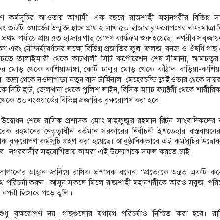
োপণ কর্মসূচির আওতায় আগামী এক বছরে রাজশাহী মহানগরীর বিভিন্ন 
৩০টি ওয়ার্ডের উন্মুক্ত স্থানে প্রায় ২ লাখ ৫০ হাজার বৃক্ষরোপণের লক্ষ্যমাত্রা নি
্রথম পর্যায়ে প্রায় ৫৩ হাজার গাছ রোপণ কার্যক্রম শুরু হয়েছে। নগরীর সবুজায়ন ব
ষা এবং সৌন্দর্য্যবর্ধনের লক্ষ্যে বিভিন্ন প্রজাতির ফুল, ফলজ, বনজ ও ঔষধি গা
চিতে তালাইমারী থেকে কাটখালী সিটি কর্পোরেশন শেষ সীমানা, আমচত্বর
কুর মোড় থেকে কাশিয়াডাঙ্গা, কোর্ট ঢালুর মোড় থেকে কাঁঠাল বাড়িয়া-কাশিয়াড
, ভদ্রা থেকে নওদাপাড়া নতুন বাস টার্মিনাল, মেহেরচন্ডি ফ্লাইওভার থেকে দায়রা
কে সিটি হাট, জেলখানা থেকে পুলিশ লাইন, বিসিক ম্যাচ ফ্যাক্টরী থেকে শারীরিক 
থেকে ৩০ নংওয়ার্ডের বিভিন্ন প্রজারিত বৃক্ষরোপণ করা হবে।
ের উদ্বোধন শেষে রাসিক প্রশাসক মোঃ মাহফুজুর রহমান রিটন সাংবাদিকদের
 তারেক রহমানের নেতৃত্বাধীন বর্তমান সরকারের নির্বাচনী ইশতেহার বাস্তবায়ন
ক বৃক্ষরোপণ কর্মসূচি গ্রহণ করা হয়েছে। আনুষ্ঠানিকভাবে এই কর্মসূচির উদ্বো
বে। নগরবাসীর সহযোগিতায় আমরা এই উদ্যোগকে সফল করতে চাই।
লাগানোর আহ্বান জানিয়ে রাসিক প্রশাসক বলেন, “প্রত্যেকে অন্তত একটি ক
থ পরিচর্যা করুন। আসুন সকলে মিলে রাজশাহী মহানগরীকে আরও সবুজ, পরিচ্ছ
্যকর নগরী হিসেবে গড়ে তুলি।
ধু বৃক্ষরোপণ নয়, গাছগুলোর যথাযথ পরিচর্যাও নিশ্চিত করা হবে। রা