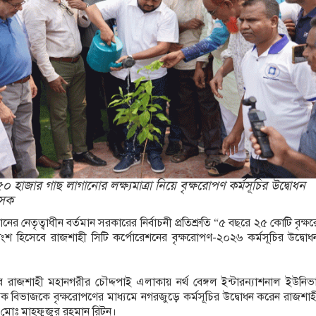
েরায় প্রশ্ন উঠছে?
ফসহ নারী মাদক কারবারি গ্রেপ্তার
 হাজার গাছ লাগানোর লক্ষ্যমাত্রা নিয়ে বৃক্ষরোপণ কর্মসূচির উদ্বোধন
াসক
হমানের নেতৃত্বাধীন বর্তমান সরকারের নির্বাচনী প্রতিশ্রুতি “৫ বছরে ২৫ কোটি বৃক্
র অংশ হিসেবে রাজশাহী সিটি কর্পোরেশনের বৃক্ষরোপণ-২০২৬ কর্মসূচির উদ্বো
ে রাজশাহী মহানগরীর চৌদ্দপাই এলাকায় নর্থ বেঙ্গল ইন্টারন্যাশনাল ইউনিভার
বিভাজকে বৃক্ষরোপণের মাধ্যমে নগরজুড়ে কর্মসূচির উদ্বোধন করেন রাজশাহ
ক মোঃ মাহফুজুর রহমান রিটন।