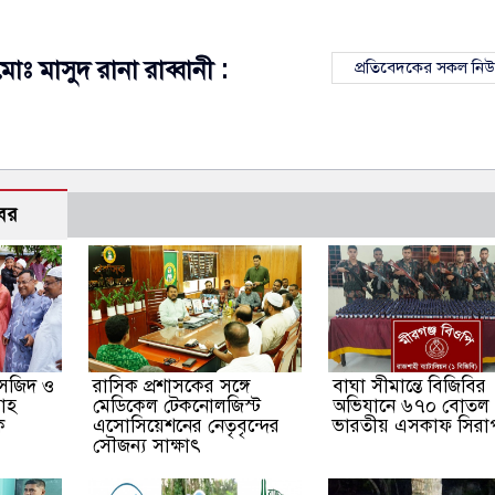
মোঃ মাসুদ রানা রাব্বানী :
প্রতিবেদকের সকল নি
বর
সজিদ ও
​রাসিক প্রশাসকের সঙ্গে
বাঘা সীমান্তে বিজিবির
গাহ
মেডিকেল টেকনোলজিস্ট
অভিযানে ৬৭০ বোতল
ক
এসোসিয়েশনের নেতৃবৃন্দের
ভারতীয় এসকাফ সিরাপ
সৌজন্য সাক্ষাৎ