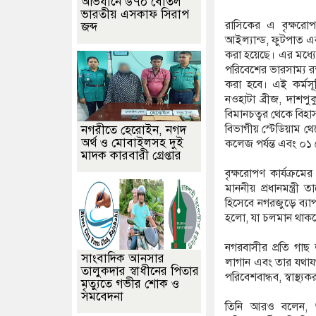
অভিযানে ৬৭০ বোতল
ভারতীয় এসকাফ সিরাপ
রাসিকের এ বৃক্ষর
জব্দ
আইল্যান্ড, ফুটপাত এবং 
করা হয়েছে। এর মধ্যে প
পরিবেশের ভারসাম্য রক্
করা হবে। এই কর্মসূ
নওহাটা ব্রীজ, দাশপু
বিমানচত্বর থেকে বিহাস
বিভাগীয় স্টেডিয়াম থে
নগরীতে হেরোইন, নগদ
অর্থ ও মোবাইলসহ দুই
কলেজ পর্যন্ত এবং ০১ 
মাদক কারবারী গ্রেপ্তার
বৃক্ষরোপণ কার্যক্রম
মাননীয় প্রধানমন্ত্রী
হিসেবে নগরজুড়ে ব্যাপ
হলো, যা চলমান থাক
নগরবাসীর প্রতি গাছ 
সাংবাদিক আনসার
লাগান এবং তার যথায
তালুকদার স্বাধীনের পিতার
পরিবেশবান্ধব, স্বাস্থ
মৃত্যুতে গভীর শোক ও
সমবেদনা
তিনি আরও বলেন, শু