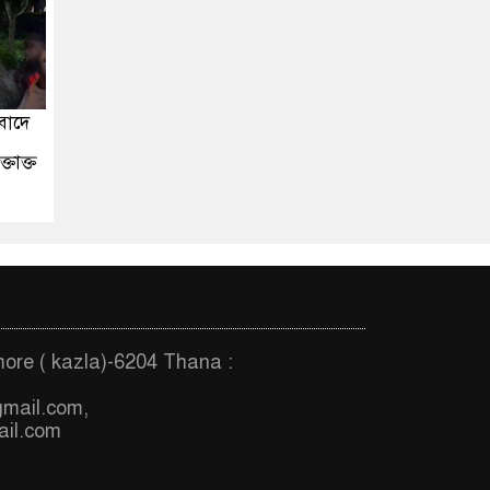
বাদে
্তাক্ত
more ( kazla)-6204 Thana :
gmail.com
,
il.com