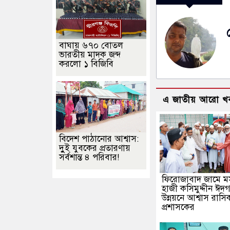
বাঘায় ৬৭০ বোতল
ভারতীয় মাদক জব্দ
করলো ১ বিজিবি
এ জাতীয় আরো খ
বিদেশ পাঠানোর আশ্বাস:
দুুই যুবকের প্রতারণায়
সর্বশান্ত ৪ পরিবার!
ফিরোজাবাদ জামে ম
হাজী কসিমুদ্দীন ঈদ
উন্নয়নে আশ্বাস রাসি
প্রশাসকের