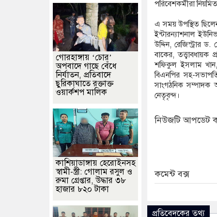
পরিবেশকর্মীরা নিয়মিত 
এ সময় উপস্থিত ছিলেন র
ইন্টারন্যাশনাল ইউনিভ
উদ্দিন, রেজিস্ট্রার
বাকের, তত্ত্বাবধায়ক
গোরহাঙ্গায় ‘চোর’
শফিকুল ইসলাম খান, 
অপবাদে গাছে বেঁধে
নির্যাতন, প্রতিবাদে
বিএনপির সহ-সভাপতি 
ছুরিকাঘাতে রক্তাক্ত
সাংগঠনিক সম্পাদক আব
ওয়ার্কশপ মালিক
নেতৃবৃন্দ।
নিউজটি আপডেট ক
কাশিয়াডাঙ্গায় হেরোইনসহ
স্বামী-স্ত্রী: গোলাম রসুল ও
কমেন্ট বক্স
রুমা গ্রেপ্তার, উদ্ধার ৩৮
হাজার ৮২০ টাকা
প্রতিবেদকের তথ্য