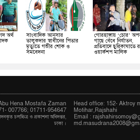
দ অর্থ
সাংবাদিক আনসার
গোরহাঙ্গায় ‘চোর’ অপ
মাদক
তালুকদার স্বাধীনের পিতার
গাছে বেঁধে নির্যাতন,
মৃত্যুতে গভীর শোক ও
প্রতিবাদে ছুরিকাঘাতে রক
সমবেদনা
ওয়ার্কশপ মালিক
. Abu Hena Mostafa Zaman
Head office: 152- Aktroy 
71- 007766; 01711-954647
Motihar,Rajshahi
Email :
rajshahirsomoy@
দনকৃত চ
লচ্চিত্র ও প্রকাশনা অধিদপ্তর,
md.masudrana2008@gma
ঢাকা
।