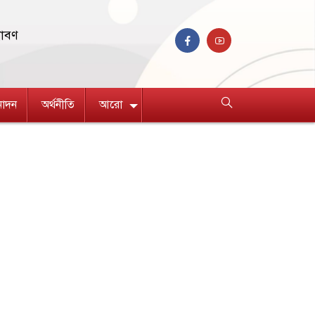
রাবণ
নোদন
অর্থনীতি
আরো