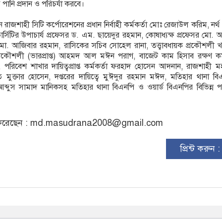
পানি প্রদান ও পরিচর্যা করবে।
াজশাহী সিটি কর্পোরেশনের প্রধান নির্বাহী কর্মকর্তা মোঃ রেজাউল করিম, নর্থ 
ার্সিটির উপাচার্য প্রফেসর ড. এম. ছায়েদুর রহমান, কোষাধ্যক্ষ প্রফেসর মো.
 ড. মো. আজিবার রহমান, রাসিকের সচিব সোহেল রানা, তত্ত্বাবধায়ক প্রকৌশলী 
 প্রকৌশলী (ভারপ্রাপ্ত) আহমদ আল মঈন পরাগ, বাজেট কাম হিসাব রক্ষণ কর্
পরিবেশ শাখার দায়িত্বপ্রাপ্ত কর্মকর্তা ফরহাদ হোসেন আদনান, রাজশাহী ম
মুক্তার হোসেন, দপ্তরের দায়িত্বে মুঈদুর রহমান মঈদ, মতিহার থানা বি
্দুস সামাদ মানিকসহ মতিহার থানা বিএনপি ও ওয়ার্ড বিএনপির বিভিন্ন পর
রেছেন :
md.masudrana2008@gmail.com
প্রিন্ট করুন 