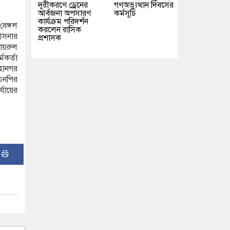
দূরীকরণে ড্রেনের
গণঅভ্যুত্থান দিবসের
আর্বজনা অপসারণ
কর্মসূচি
কার্যক্রম পরিদর্শন
বেঙ্গল
করলেন রাসিক
 আসনার
প্রশাসক
খায়রুল
মকর্তা
হানগর
এনপির
্যায়ের
: