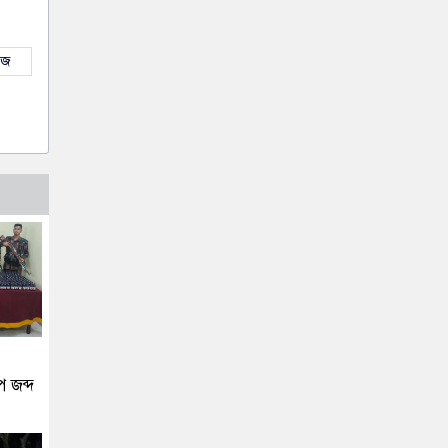
উজ
 জব্দ