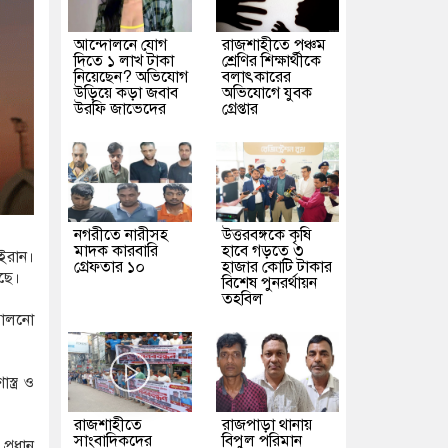
আন্দোলনে যোগ
রাজশাহীতে পঞ্চম
দিতে ১ লাখ টাকা
শ্রেণির শিক্ষার্থীকে
নিয়েছেন? অভিযোগ
বলাৎকারের
উড়িয়ে কড়া জবাব
অভিযোগে যুবক
উরফি জাভেদের
গ্রেপ্তার
নগরীতে নারীসহ
উত্তরবঙ্গকে কৃষি
মাদক কারবারি
হাবে গড়তে ৩
 ইরান।
গ্রেফতার ১০
হাজার কোটি টাকার
েছে।
বিশেষ পুনরর্থায়ন
তহবিল
 চালনো
্ত্র ও
রাজশাহীতে
রাজপাড়া থানায়
সাংবাদিকদের
বিপুল পরিমান
প্রধান