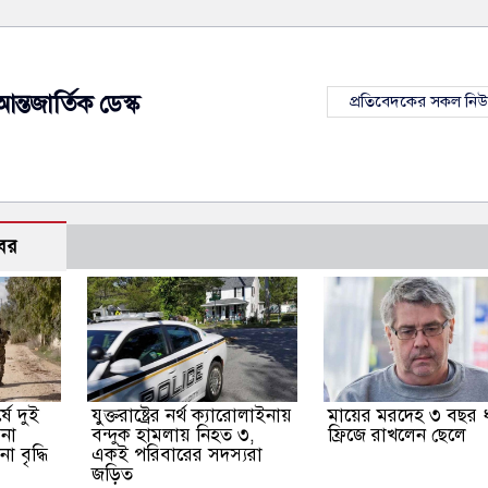
আন্তজার্তিক ডেস্ক
প্রতিবেদকের সকল নি
বর
ষে দুই
যুক্তরাষ্ট্রের নর্থ ক্যারোলাইনায়
মায়ের মরদেহ ৩ বছর 
েনা
বন্দুক হামলায় নিহত ৩,
ফ্রিজে রাখলেন ছেলে
া বৃদ্ধি
একই পরিবারের সদস্যরা
জড়িত