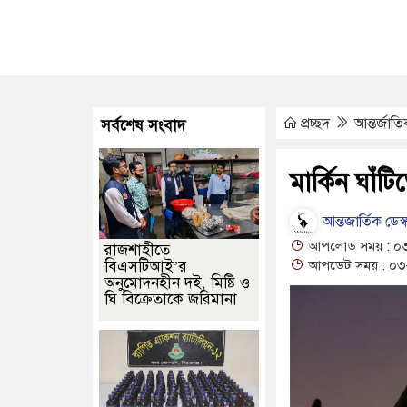
ুকুর থেকে অজ্ঞাত যুবকের মরদেহ উদ্ধার
জামালপুর সীমান্তে বিজিবির 
মিক নিয়োগে আবেদন শুরু, ওমানে ৫ হাজার শ্রমিক নেওয়ার উদ্যোগ
দক্ষিণ ল
 ছয় বছরের শিশুকে ধর্ষণের অভিযোগে কেয়ারটেকার গ্রেপ্তার
বিজয়নগরে ডাম
প্রচ্ছদ
আন্তর্জাত
সর্বশেষ সংবাদ
কাটিয়ে রেকর্ড গড়ে মেসির জোড়া গোল, বড় জয় ইন্টার মায়ামির
অধিনায়কত্ব
ন ক্রীড়াবিদদের জন্য আন্তর্জাতিক মানের জাতীয় প্যারা প্রতিযোগিতা আয়োজন ক
মার্কিন ঘাঁ
আন্তজার্তিক ডেস্
আপলোড সময় : ০৩
রাজশাহীতে
বিএসটিআই’র
আপডেট সময় : ০৩-
অনুমোদনহীন দই, মিষ্টি ও
ঘি বিক্রেতাকে জরিমানা