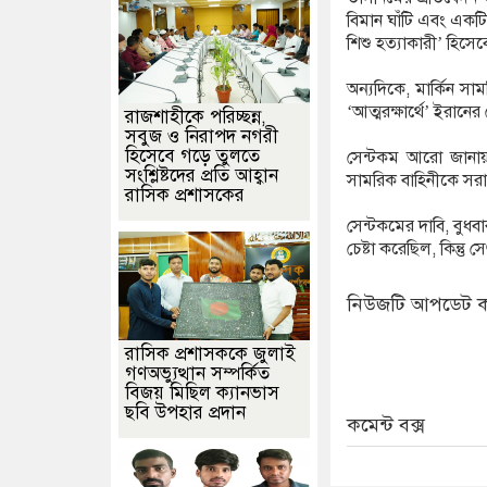
বিমান ঘাঁটি এবং একটি হ
শিশু হত্যাকারী’ হিসে
অন্যদিকে, মার্কিন সা
‘আত্মরক্ষার্থে’ ইরানের
রাজশাহীকে পরিচ্ছন্ন,
সবুজ ও নিরাপদ নগরী
হিসেবে গড়ে তুলতে
সেন্টকম আরো জানায়,
সংশ্লিষ্টদের প্রতি আহ্বান
সামরিক বাহিনীকে সর
রাসিক প্রশাসকের
সেন্টকমের দাবি, বুধবা
চেষ্টা করেছিল, কিন্তু স
নিউজটি আপডেট ক
রাসিক প্রশাসককে জুলাই
গণঅভ্যুত্থান সম্পর্কিত
বিজয় মিছিল ক্যানভাস
ছবি উপহার প্রদান
কমেন্ট বক্স