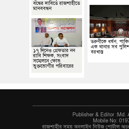
বন্ধের দাবিতে রাজশাহীতে
মানববন্ধন
তরুণীকে ধর্ষণ, পাকিস
এক থানার সব পুলিশ
১৭ দিনেও গ্রেফতার নন
বরখাস্ত
রাবি শিক্ষক, সংবাদ
সম্মেলনে ক্ষোভ
ভুক্তভোগীর পরিবারের
Publisher & Editor :Md
Mobile No: 019
রাজশাহীর সময় অনলাইন নিউজ পোর্টাল
আবে