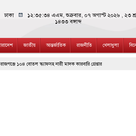
ঢাকা
১২:৩৫:৩৫ এএম
, শুক্রবার, ০৭ অগাস্ট ২০২৬ ,
২৩ শ্
১৪৩৩
বঙ্গাব্দ
ারাদেশ
জাতীয়
আন্তর্জাতিক
রাজনীতি
খেলাধুলা
বি
 বোতল স্ক্যাফসহ নারী মাদক কারবারি গ্রেপ্তার
া মেলা সমাপ্ত
রশাসকের
গরীতে পৃথক অভিযানে মাদক কারবারী গ্রেপ্তার, ৬
উচ্ছেদ বন্ধের দাবিতে রাজশাহীতে মানববন্ধন
হ বন্যায় মৃত বেড়ে ৯৫, ক্ষতিগ্রস্ত ১১ লাখ মানুষ