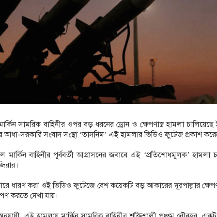
ত মার্কিন সামরিক বাহিনীর ওপর বড় ধরনের ড্রোন ও ক্ষেপণাস্ত্র হামলা চালিয়েছে
ের আধা-সরকারি সংবাদ সংস্থা ‘তাসনিম’ এই হামলার ভিডিও ফুটেজ প্রকাশ কর
লে মার্কিন বাহিনীর পূর্ববর্তী আগ্রাসনের জবাবে এই ‘প্রতিশোধমূলক’ হামলা
জিরার।
ারে ধারণ করা ওই ভিডিও ফুটেজে বেশ কয়েকটি বড় আকারের দূরপাল্লার ক্ষেপণাস
ষেপণ করতে দেখা যায়।
অনুযায়ী, এই হামলায় মার্কিন সামরিক বাহিনীর শক্তিশালী পঞ্চম নৌবহর, একট 