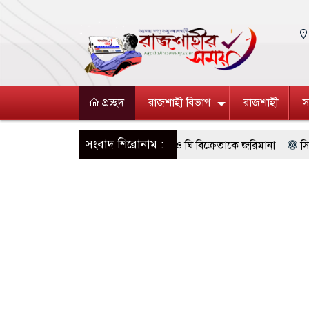
প্রচ্ছদ
রাজশাহী বিভাগ
রাজশাহী
স
সংবাদ শিরোনাম :
ই’র অনুমোদনহীন দই, মিষ্টি ও ঘি বিক্রেতাকে জরিমানা
সিরাজগঞ্জে ১০৪
য়া টাকাসহ ২ ছিনতাইকারী গ্রেফতার
রাজশাহীতে পাঁচ দিনব্যাপী উদ্যোক্ত
, সবুজ ও নিরাপদ নগরী হিসেবে গড়ে তুলতে সংশ্লিষ্টদের প্রতি আহ্বান রাসিক প্
াই গণঅভ্যুত্থান সম্পর্কিত বিজয় মিছিল ক্যানভাস ছবি উপহার প্রদান
মহান
টাডল, ইয়াবা ও গাঁজাসহ ৬ মাদক কারবারি গ্রেফতার
পুনর্বাসন ছাড়া বস্তি 
নন রাবি শিক্ষক, সংবাদ সম্মেলনে ক্ষোভ ভুক্তভোগীর পরিবারের
আসামে ভয়াব