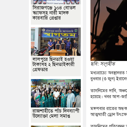
সিরাজগঞ্জে ১০৪ বোতল
স্ক্যাফসহ নারী মাদক
কারবারি গ্রেপ্তার
লালপুরে ছিনতাই হওয়া
ছবি: সংগৃহীত
টাকাসহ ২ ছিনতাইকারী
গ্রেফতার
মধ্যপ্রাচ্যে অবস্থানর
বুধবার (৩ জুন) ইরান
তাসনিমের দাবি, অঞ্চ
হয়েছে। খবর আল-জা
মঙ্গলবার রাতের অন্ধক
রাজশাহীতে পাঁচ দিনব্যাপী
আত্মঘাতী ড্রোন উৎক্
উদ্যোক্তা মেলা সমাপ্ত
তাসনিমের প্রতিবেদন 