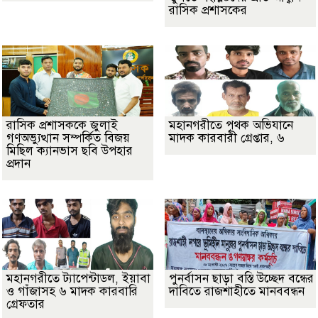
রাসিক প্রশাসকের
রাসিক প্রশাসককে জুলাই
মহানগরীতে পৃথক অভিযানে
গণঅভ্যুত্থান সম্পর্কিত বিজয়
মাদক কারবারী গ্রেপ্তার, ৬
মিছিল ক্যানভাস ছবি উপহার
প্রদান
মহানগরীতে ট্যাপেন্টাডল, ইয়াবা
পুনর্বাসন ছাড়া বস্তি উচ্ছেদ বন্ধের
ও গাঁজাসহ ৬ মাদক কারবারি
দাবিতে রাজশাহীতে মানববন্ধন
গ্রেফতার