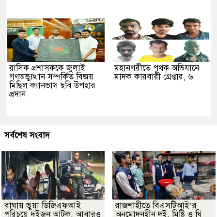
রাসিক প্রশাসককে জুলাই
মহানগরীতে পৃথক অভিযানে
গণঅভ্যুত্থান সম্পর্কিত বিজয়
মাদক কারবারী গ্রেপ্তার, ৬
মিছিল ক্যানভাস ছবি উপহার
প্রদান
সর্বশেষ সংবাদ
বাঘায় ভুয়া ডিজিএফআই
রাজশাহীতে বিএসটিআই’র
পরিচয়ে দুইজন আটক, আবারও
অনুমোদনহীন দই, মিষ্টি ও ঘি