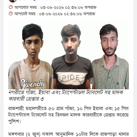
ফতার নন রাবি শিক্ষক, সংবাদ সম্মেলনে ক্ষোভ
আপলোড সময় : ০৩-০৬-২০২৬ ০২:৩৬:০৬ অপরাহ্ন
ারের
আপডেট সময় : ০৩-০৬-২০২৬ ০২:৩৬:০৬ অপরাহ্ন
ন্যায় মৃত বেড়ে ৯৫, ক্ষতিগ্রস্ত ১১ লাখ মানুষ
যক্ত পুকুর থেকে অজ্ঞাত যুবকের মরদেহ উদ্ধার
ান্তে বিজিবির পৃথক অভিযানে ১৫৬ বোতল ভারতীয়
কসমেটিকস উদ্ধার
ি শ্রমিক নিয়োগে আবেদন শুরু, ওমানে ৫ হাজার শ্রমিক
নগরীতে গাঁজা, ইয়াবা এবং ট্যাপেন্টাডল ট্যাবলেট সহ মাদক
কারবারী গ্রেপ্তার ৩
 সংঘর্ষে দুই ইসরায়েলি রিজার্ভ সেনা নিহত, সীমান্তে
রাজশাহী মহানগরীতে ৫০ গ্রাম গাঁজা, ১০ পিস ইয়াবা এবং ১৫ পিস
ট্যাপেন্টাডল ট্যাবলেট সহ তিনজন মাদক কারবারীকে গ্রেপ্তার করেছে
পুলিশ।
ীগঞ্জে ছয় বছরের শিশুকে ধর্ষণের অভিযোগে
মঙ্গলবার (২ জুন) সকাল আনুমানিক ১০টার দিকে রাজপাড়া থানার