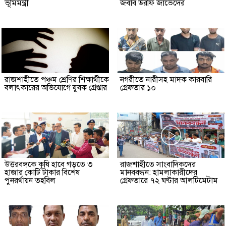
ভূমিমন্ত্রী
জবাব উরফি জাভেদের
রাজশাহীতে পঞ্চম শ্রেণির শিক্ষার্থীকে
নগরীতে নারীসহ মাদক কারবারি
বলাৎকারের অভিযোগে যুবক গ্রেপ্তার
গ্রেফতার ১০
উত্তরবঙ্গকে কৃষি হাবে গড়তে ৩
রাজশাহীতে সাংবাদিকদের
হাজার কোটি টাকার বিশেষ
মানববন্ধন: হামলাকারীদের
পুনরর্থায়ন তহবিল
গ্রেফতারে ৭২ ঘণ্টার আলটিমেটাম