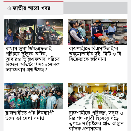
এ জাতীয় আরো খবর
বাঘায় ভুয়া ডিজিএফআই
রাজশাহীতে বিএসটিআই’র
পরিচয়ে দুইজন আটক,
অনুমোদনহীন দই, মিষ্টি ও ঘি
আবারও ডিজিএফআই পরিচয়
বিক্রেতাকে জরিমানা
দিচ্ছেন ‘মতিউর’! সন্দেহজনক
চলাফেরায় প্রশ্ন উঠছে?
রাজশাহীতে পাঁচ দিনব্যাপী
রাজশাহীকে পরিচ্ছন্ন, সবুজ ও
উদ্যোক্তা মেলা সমাপ্ত
নিরাপদ নগরী হিসেবে গড়ে
তুলতে সংশ্লিষ্টদের প্রতি আহ্বান
রাসিক প্রশাসকের