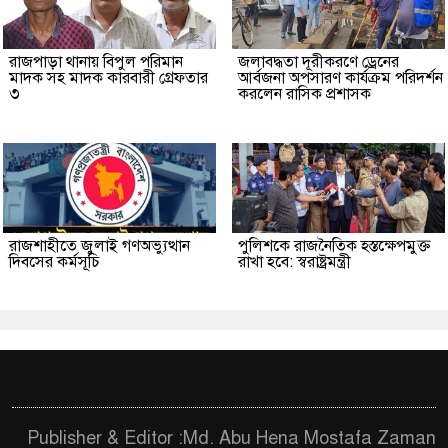
রাজপাড়া থানায় বিপুল পরিমান
জলাবদ্ধতা দূরীকরণে ড্রেনের
মাদক সহ মাদক কারবারী গ্রেফতার
আর্বজনা অপসারণ কার্যক্রম পরিদর্শন
৩
করলেন রাসিক প্রশাসক
রাজশাহীতে জুলাই গণঅভ্যুত্থান
পুলিশকে রাজনৈতিক হস্তক্ষেপমুক্ত
দিবসের কর্মসূচি
রাখা হবে: স্বরাষ্ট্রমন্ত্রী
Publisher & Editor :Md. Abu Hena Mostafa Zaman