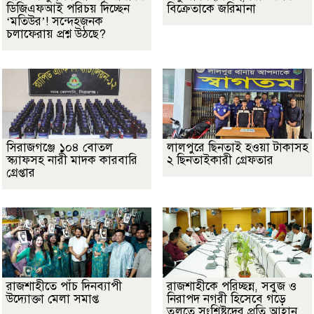
ডিজিএফআই পরিচয় দিচ্ছেন
বিক্রেতাকে জরিমানা
‘মতিউর’! সন্দেহজনক
চলাফেরায় প্রশ্ন উঠছে?
সিরাজগঞ্জে ১০৪ বোতল
লালপুরে ছিনতাই হওয়া টাকাসহ
স্ক্যাফসহ নারী মাদক কারবারি
২ ছিনতাইকারী গ্রেফতার
গ্রেপ্তার
রাজশাহীতে পাঁচ দিনব্যাপী
রাজশাহীকে পরিচ্ছন্ন, সবুজ ও
উদ্যোক্তা মেলা সমাপ্ত
নিরাপদ নগরী হিসেবে গড়ে
তুলতে সংশ্লিষ্টদের প্রতি আহ্বান