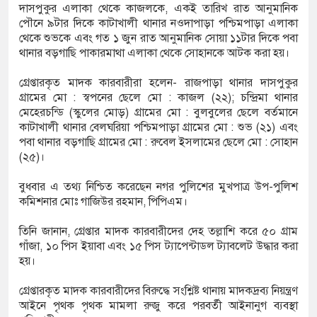
দাসপুকুর এলাকা থেকে কাজলকে, একই তারিখ রাত আনুমানিক
তার
পৌনে ৯টার দিকে কাটাখালী থানার নওদাপাড়া পশ্চিমপাড়া এলাকা
থেকে শুভকে এবং গত ১ জুন রাত আনুমানিক সোয়া ১১টার দিকে পবা
্পার ট্রাকে অভিনব কৌশলে লুকানো সোয়া কোটি
থানার বড়গাছি পাকারমাথা এলাকা থেকে সোহানকে আটক করা হয়।
রা জব্দ
গ্রেপ্তারকৃত মাদক কারবারীরা হলেন- রাজপাড়া থানার দাসপুকুর
গ্রামের মো : স্বপনের ছেলে মো : কাজল (২২); চন্দ্রিমা থানার
ক্ষেপ কাটিয়ে রেকর্ড গড়ে মেসির জোড়া গোল, বড় জয়
মেহেরচন্ডি (স্কুলের মোড়) গ্রামের মো : বুলবুলের ছেলে বর্তমানে
কাটাখালী থানার বেলঘরিয়া পশ্চিমপাড়া গ্রামের মো : শুভ (২১) এবং
পবা থানার বড়গাছি গ্রামের মো : রুবেল ইসলামের ছেলে মো : সোহান
(২৫)।
রানোর পর ব্যাটেই জবাব, অস্ট্রেলিয়ার বিপক্ষে মিরাজের
বুধবার এ তথ্য নিশ্চিত করেছেন নগর পুলিশের মুখপাত্র উপ-পুলিশ
কমিশনার মোঃ গাজিউর রহমান, পিপিএম।
তিনি জানান, গ্রেপ্তার মাদক কারবারীদের দেহ তল্লাশি করে ৫০ গ্রাম
গাঁজা, ১০ পিস ইয়াবা এবং ১৫ পিস ট্যাপেন্টাডল ট্যাবলেট উদ্ধার করা
হয়।
গ্রেপ্তারকৃত মাদক কারবারীদের বিরুদ্ধে সংশ্লিষ্ট থানায় মাদকদ্রব্য নিয়ন্ত্রণ
আইনে পৃথক পৃথক মামলা রুজু করে পরবর্তী আইনানুগ ব্যবস্থা