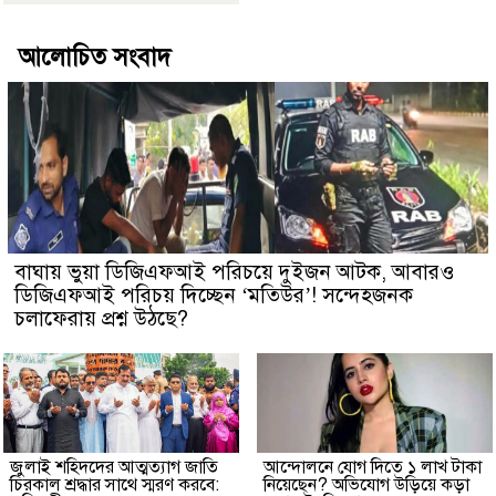
আলোচিত সংবাদ
বাঘায় ভুয়া ডিজিএফআই পরিচয়ে দুইজন আটক, আবারও
ডিজিএফআই পরিচয় দিচ্ছেন ‘মতিউর’! সন্দেহজনক
চলাফেরায় প্রশ্ন উঠছে?
জুলাই শহিদদের আত্মত্যাগ জাতি
আন্দোলনে যোগ দিতে ১ লাখ টাকা
চিরকাল শ্রদ্ধার সাথে স্মরণ করবে:
নিয়েছেন? অভিযোগ উড়িয়ে কড়া