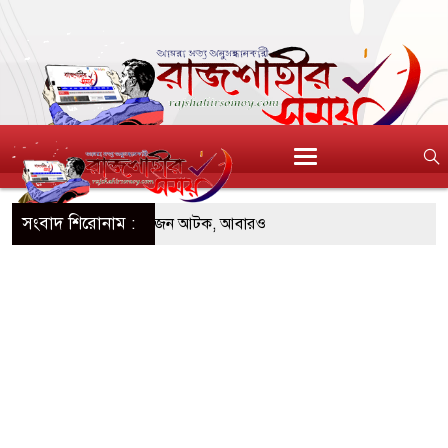
সংবাদ শিরোনাম :
ডিজিএফআই পরিচয়ে দুইজন আটক, আবারও
দিচ্ছেন ‘মতিউর’! সন্দেহজনক চলাফেরায় প্রশ্ন
এসটিআই’র অনুমোদনহীন দই, মিষ্টি ও ঘি বিক্রেতাকে
৪ বোতল স্ক্যাফসহ নারী মাদক কারবারি গ্রেপ্তার