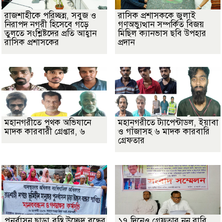
রাজশাহীকে পরিচ্ছন্ন, সবুজ ও
রাসিক প্রশাসককে জুলাই
নিরাপদ নগরী হিসেবে গড়ে
গণঅভ্যুত্থান সম্পর্কিত বিজয়
তুলতে সংশ্লিষ্টদের প্রতি আহ্বান
মিছিল ক্যানভাস ছবি উপহার
রাসিক প্রশাসকের
প্রদান
মহানগরীতে পৃথক অভিযানে
মহানগরীতে ট্যাপেন্টাডল, ইয়াবা
মাদক কারবারী গ্রেপ্তার, ৬
ও গাঁজাসহ ৬ মাদক কারবারি
গ্রেফতার
পুনর্বাসন ছাড়া বস্তি উচ্ছেদ বন্ধের
১৭ দিনেও গ্রেফতার নন রাবি