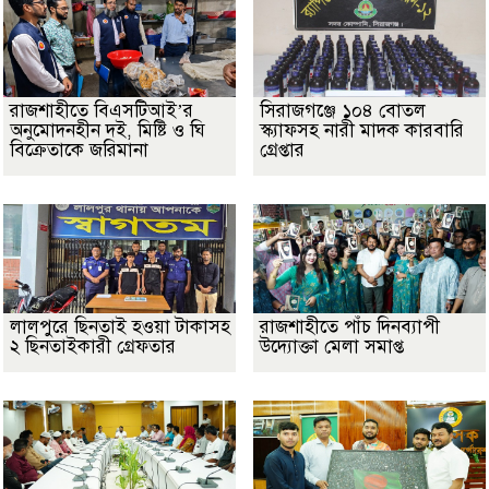
রাজশাহীতে বিএসটিআই’র
সিরাজগঞ্জে ১০৪ বোতল
অনুমোদনহীন দই, মিষ্টি ও ঘি
স্ক্যাফসহ নারী মাদক কারবারি
বিক্রেতাকে জরিমানা
গ্রেপ্তার
লালপুরে ছিনতাই হওয়া টাকাসহ
রাজশাহীতে পাঁচ দিনব্যাপী
২ ছিনতাইকারী গ্রেফতার
উদ্যোক্তা মেলা সমাপ্ত