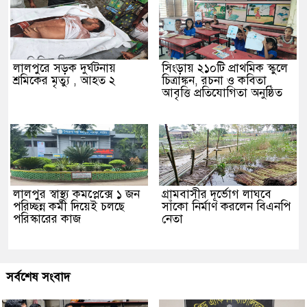
লালপুরে সড়ক দুর্ঘটনায়
সিংড়ায় ২১০টি প্রাথমিক স্কুলে
শ্রমিকের মৃত্যু , আহত ২
চিত্রাঙ্কন, রচনা ও কবিতা
আবৃত্তি প্রতিযোগিতা অনুষ্ঠিত
লালপুর স্বাস্থ্য কমপ্লেক্সে ১ জন
গ্রামবাসীর দূর্ভোগ লাঘবে
পরিচ্ছন্ন কর্মী দিয়েই চলছে
সাঁকো নির্মাণ করলেন বিএনপি
পরিস্কারের কাজ
নেতা
সর্বশেষ সংবাদ