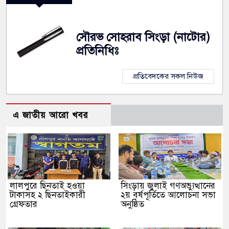
সৌরভ সোহরাব সিংড়া (নাটোর)
প্রতিনিধিঃ
প্রতিবেদকের সকল নিউজ
এ জাতীয় আরো খবর
লালপুরে ছিনতাই হওয়া
সিংড়ায় জুলাই গণঅভ্যুত্থানের
টাকাসহ ২ ছিনতাইকারী
২য় বর্ষপূর্তিতে আলোচনা সভা
গ্রেফতার
অনুষ্ঠিত