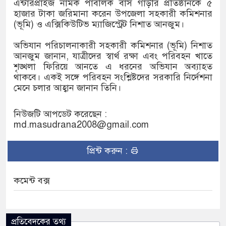
এন্টারপ্রাইজ নামক পাবলিক বাস গাড়ীর প্রতিষ্ঠানকে ৫
কাটিয়ে রেকর্ড গড়ে মেসির জোড়া গোল, বড় জয়
হাজার টাকা জরিমানা করেন উপজেলা সহকারী কমিশনার
(ভূমি) ও এক্সিকিউটিভ ম্যাজিস্ট্রেট নিশাত আনজুম।
অভিযান পরিচালনাকারী সহকারী কমিশনার (ভূমি) নিশাত
র ব্যাটেই জবাব, অস্ট্রেলিয়ার বিপক্ষে মিরাজের
আনজুম জানান, যাত্রীদের স্বার্থ রক্ষা এবং পরিবহন খাতে
শৃঙ্খলা ফিরিয়ে আনতে এ ধরনের অভিযান অব্যাহত
থাকবে। একই সঙ্গে পরিবহন সংশ্লিষ্টদের সরকারি নির্দেশনা
মেনে চলার আহ্বান জানান তিনি।
ক্রীড়াবিদদের জন্য আন্তর্জাতিক মানের জাতীয়
নিউজটি আপডেট করেছেন :
য়োজন করবে সরকার
md.masudrana2008@gmail.com
প্রিন্ট করুন :
কমেন্ট বক্স
প্রতিবেদকের তথ্য