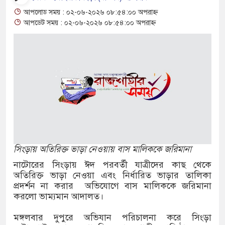
ুকুর থেকে অজ্ঞাত যুবকের মরদেহ উদ্ধার
আপলোড সময় : ০২-০৬-২০২৬ ০৮:৫৪:০০ অপরাহ্ন
আপডেট সময় : ০২-০৬-২০২৬ ০৮:৫৪:০০ অপরাহ্ন
 বিজিবির পৃথক অভিযানে ১৫৬ বোতল ভারতীয়
কস উদ্ধার
িক নিয়োগে আবেদন শুরু, ওমানে ৫ হাজার শ্রমিক
ষে দুই ইসরায়েলি রিজার্ভ সেনা নিহত, সীমান্তে
সিংড়ায় অতিরিক্ত ভাড়া নেওয়ায় বাস মালিককে জরিমানা
 ছয় বছরের শিশুকে ধর্ষণের অভিযোগে
নাটোরের সিংড়ায় ঈদ পরবর্তী যাত্রীদের কাছ থেকে
অতিরিক্ত ভাড়া নেওয়া এবং নির্ধারিত ভাড়ার তালিকা
প্রদর্শন না করার অভিযোগে বাস মালিককে জরিমানা
ট্রাকে অভিনব কৌশলে লুকানো সোয়া কোটি
করলো ভাম্যমান আদালত।
দ
মঙ্গলবার দুপুরে অভিযান পরিচালনা করে সিংড়া