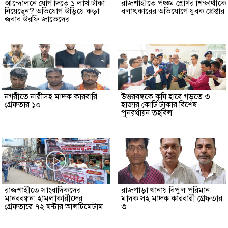
আন্দোলনে যোগ দিতে ১ লাখ টাকা
রাজশাহীতে পঞ্চম শ্রেণির শিক্ষার্থীকে
নিয়েছেন? অভিযোগ উড়িয়ে কড়া
বলাৎকারের অভিযোগে যুবক গ্রেপ্তার
জবাব উরফি জাভেদের
নগরীতে নারীসহ মাদক কারবারি
উত্তরবঙ্গকে কৃষি হাবে গড়তে ৩
গ্রেফতার ১০
হাজার কোটি টাকার বিশেষ
পুনরর্থায়ন তহবিল
রাজশাহীতে সাংবাদিকদের
রাজপাড়া থানায় বিপুল পরিমান
মানববন্ধন: হামলাকারীদের
মাদক সহ মাদক কারবারী গ্রেফতার
গ্রেফতারে ৭২ ঘণ্টার আলটিমেটাম
৩