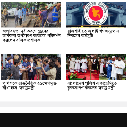
জলাবদ্ধতা দূরীকরণে ড্রেনের
রাজশাহীতে জুলাই গণঅভ্যুত্থান
আর্বজনা অপসারণ কার্যক্রম পরিদর্শন
দিবসের কর্মসূচি
করলেন রাসিক প্রশাসক
পুলিশকে রাজনৈতিক হস্তক্ষেপমুক্ত
বাংলাদেশ পুলিশ একাডেমিতে
রাখা হবে: স্বরাষ্ট্রমন্ত্রী
বৃক্ষরোপণ করলেন স্বরাষ্ট্র মন্ত্রী