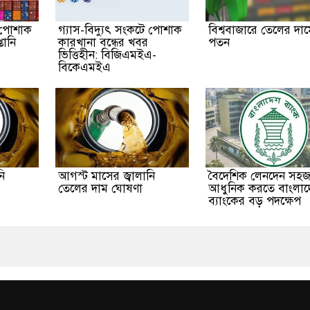
ি পোশাক
গ্যাস-বিদ্যুৎ সংকটে পোশাক
বিশ্ববাজারে তেলের দা
তানি
কারখানা বন্ধের খবর
পতন
ভিত্তিহীন: বিজিএমইএ-
বিকেএমইএ
ি
আগস্ট মাসের জ্বালানি
বৈদেশিক লেনদেন সহ
তেলের দাম ঘোষণা
আধুনিক করতে বাংলাদ
ব্যাংকের বড় পদক্ষেপ