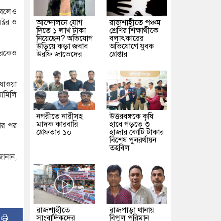
া বলেও
ক্টর ও
আন্দোলনে যোগ
রাজশাহীতে পঞ্চম
দিতে ১ লাখ টাকা
শ্রেণির শিক্ষার্থীকে
নিয়েছেন? অভিযোগ
বলাৎকারের
উড়িয়ে কড়া জবাব
অভিযোগে যুবক
টরকেও
উরফি জাভেদের
গ্রেপ্তার
 যাওয়া
যামিলি
নগরীতে নারীসহ
উত্তরবঙ্গকে কৃষি
মাদক কারবারি
হাবে গড়তে ৩
ণের পর
গ্রেফতার ১০
হাজার কোটি টাকার
বিশেষ পুনরর্থায়ন
তহবিল
জানান,
রাজশাহীতে
রাজপাড়া থানায়
:
সাংবাদিকদের
বিপুল পরিমান