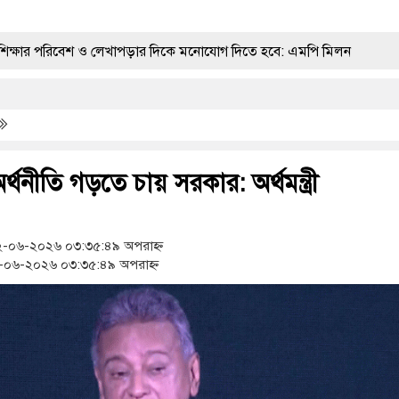
র পরিবেশ ও লেখাপড়ার দিকে মনোযোগ দিতে হবে: এমপি মিলন
ুলাই শহীদ আলী রায়হানের দ্বিতীয় মৃত্যুবার্ষিকী পালিত
স্ব জমি ক্রয় উপলক্ষে চতুর্বেদী সার্বজনীন মন্দিরে কীর্তন ও আনন্দ মহোৎসব
ত অর্থনীতি গড়তে চায় সরকার: অর্থমন্ত্রী
ে ভ্রাম্যমান আদালতে এক মাসের কারাদণ্ড
াছ ধরতে গিয়ে পানিতে ডুবে শিশুর মৃত্যু
-০৬-২০২৬ ০৩:৩৫:৪৯ অপরাহ্ন
০৬-২০২৬ ০৩:৩৫:৪৯ অপরাহ্ন
েপ্তার, আড়াই কেজি গাঁজা উদ্ধার
লু হলো শিশুদের সফট ইনডোর প্লে-গ্রাউন্ড 'পিএস ডিজনিল্যান্ডে প্লে-গ্রাউন্ড
েফতার ১৪
ব্রাহ্মণবাড়িয়ায় পূর্ববিরোধের জেরে দুই পক্ষের সংঘর্ষ, আহত ৩০
 সাজিয়ে নির্যাতন, গ্রেফতার ২