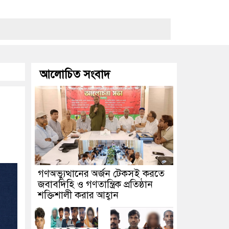
আলোচিত সংবাদ
গণঅভ্যুত্থানের অর্জন টেকসই করতে
জবাবদিহি ও গণতান্ত্রিক প্রতিষ্ঠান
শক্তিশালী করার আহ্বান