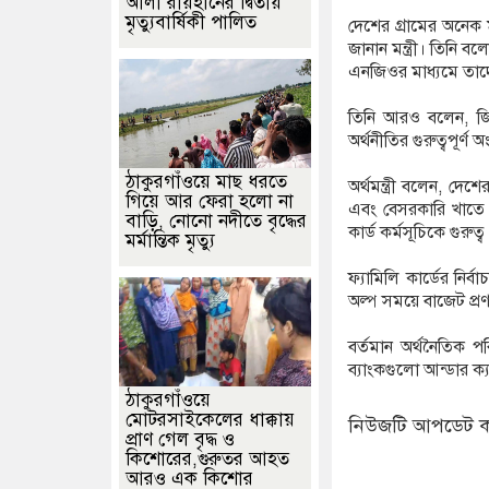
আলী রায়হানের দ্বিতীয়
মৃত্যুবার্ষিকী পালিত
দেশের গ্রামের অনেক 
জানান মন্ত্রী। তিনি 
এনজিওর মাধ্যমে তাদ
তিনি আরও বলেন, জিড
অর্থনীতির গুরুত্বপূর্ণ
ঠাকুরগাঁওয়ে মাছ ধরতে
অর্থমন্ত্রী বলেন, দে
গিয়ে আর ফেরা হলো না
এবং বেসরকারি খাতে ঋ
বাড়ি, নোনো নদীতে বৃদ্ধের
কার্ড কর্মসূচিকে গুরুত্
মর্মান্তিক মৃত্যু
ফ্যামিলি কার্ডের নির্
অল্প সময়ে বাজেট প্র
বর্তমান অর্থনৈতিক পর
ব্যাংকগুলো আন্ডার ক্
ঠাকুরগাঁওয়ে
মোটরসাইকেলের ধাক্কায়
নিউজটি আপডেট ক
প্রাণ গেল বৃদ্ধ ও
কিশোরের,গুরুতর আহত
আরও এক কিশোর