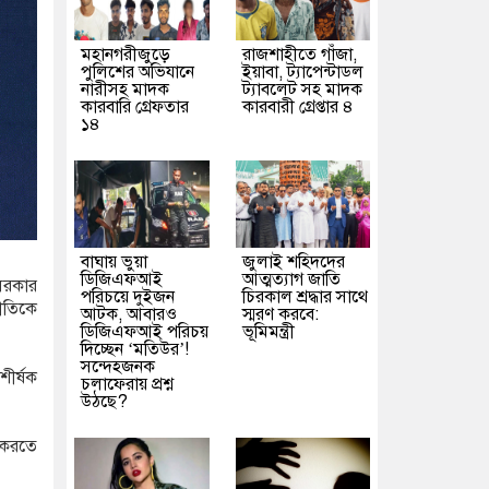
মহানগরীজুড়ে
রাজশাহীতে গাঁজা,
পুলিশের অভিযানে
ইয়াবা, ট্যাপেন্টাডল
নারীসহ মাদক
ট্যাবলেট সহ মাদক
কারবারি গ্রেফতার
কারবারী গ্রেপ্তার ৪
১৪
বাঘায় ভুয়া
জুলাই শহিদদের
ডিজিএফআই
আত্মত্যাগ জাতি
 সরকার
পরিচয়ে দুইজন
চিরকাল শ্রদ্ধার সাথে
নীতিকে
আটক, আবারও
স্মরণ করবে:
ডিজিএফআই পরিচয়
ভূমিমন্ত্রী
দিচ্ছেন ‘মতিউর’!
সন্দেহজনক
শীর্ষক
চলাফেরায় প্রশ্ন
উঠছে?
ত করতে