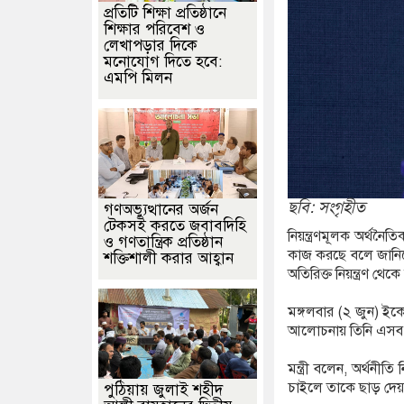
প্রতিটি শিক্ষা প্রতিষ্ঠানে
শিক্ষার পরিবেশ ও
লেখাপড়ার দিকে
মনোযোগ দিতে হবে:
এমপি মিলন
ছবি: সংগৃহীত
গণঅভ্যুত্থানের অর্জন
টেকসই করতে জবাবদিহি
নিয়ন্ত্রণমূলক অর্থনৈত
ও গণতান্ত্রিক প্রতিষ্ঠান
কাজ করছে বলে জানিয়ে
শক্তিশালী করার আহ্বান
অতিরিক্ত নিয়ন্ত্রণ থেক
মঙ্গলবার (২ জুন) ইক
আলোচনায় তিনি এসব
মন্ত্রী বলেন, অর্থনীত
চাইলে তাকে ছাড় দেয়া
পুঠিয়ায় জুলাই শহীদ