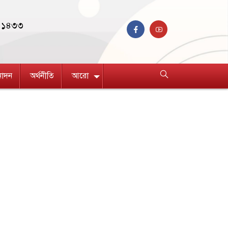
ণ ১৪৩৩
নোদন
অর্থনীতি
আরো