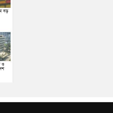
মে বড়
জ ও
েশ