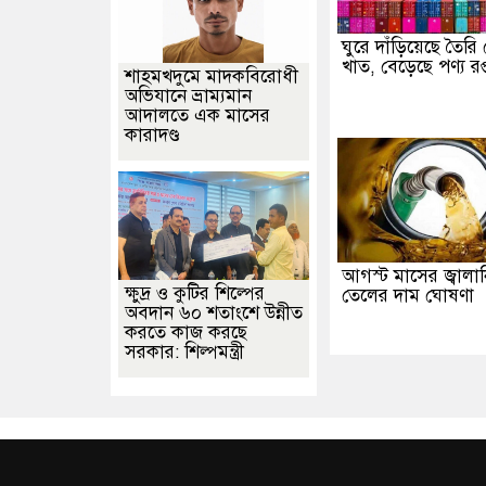
ঘুরে দাঁড়িয়েছে তৈর
খাত, বেড়েছে পণ্য রপ্
শাহমখদুমে মাদকবিরোধী
অভিযানে ভ্রাম্যমান
আদালতে এক মাসের
কারাদণ্ড
আগস্ট মাসের জ্বালান
ক্ষুদ্র ও কুটির শিল্পের
তেলের দাম ঘোষণা
অবদান ৬০ শতাংশে উন্নীত
করতে কাজ করছে
সরকার: শিল্পমন্ত্রী