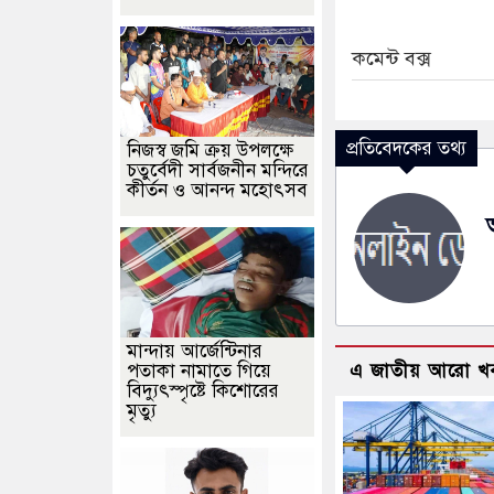
কমেন্ট বক্স
প্রতিবেদকের তথ্য
নিজস্ব জমি ক্রয় উপলক্ষে
চতুর্বেদী সার্বজনীন মন্দিরে
কীর্তন ও আনন্দ মহোৎসব
মান্দায় আর্জেন্টিনার
পতাকা নামাতে গিয়ে
এ জাতীয় আরো খ
বিদ্যুৎস্পৃষ্টে কিশোরের
মৃত্যু