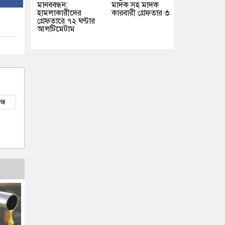
মানববন্ধন:
মাদক সহ মাদক
হামলাকারীদের
কারবারী গ্রেফতার ৩
গ্রেফতারে ৭২ ঘণ্টার
আলটিমেটাম
উজ