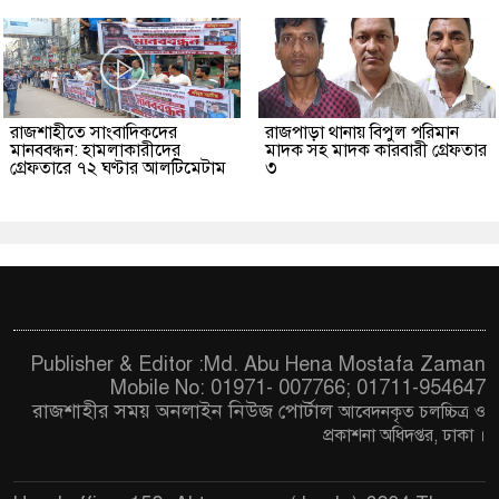
রাজশাহীতে সাংবাদিকদের
রাজপাড়া থানায় বিপুল পরিমান
মানববন্ধন: হামলাকারীদের
মাদক সহ মাদক কারবারী গ্রেফতার
গ্রেফতারে ৭২ ঘণ্টার আলটিমেটাম
৩
Publisher & Editor :Md. Abu Hena Mostafa Zaman
Mobile No: 01971- 007766; 01711-954647
রাজশাহীর সময় অনলাইন নিউজ পোর্টাল
আবেদনকৃত চ
লচ্চিত্র ও
প্রকাশনা অধিদপ্তর, ঢাকা
।