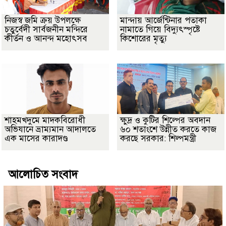
নিজস্ব জমি ক্রয় উপলক্ষে
মান্দায় আর্জেন্টিনার পতাকা
চতুর্বেদী সার্বজনীন মন্দিরে
নামাতে গিয়ে বিদ্যুৎস্পৃষ্টে
কীর্তন ও আনন্দ মহোৎসব
কিশোরের মৃত্যু
শাহমখদুমে মাদকবিরোধী
ক্ষুদ্র ও কুটির শিল্পের অবদান
অভিযানে ভ্রাম্যমান আদালতে
৬০ শতাংশে উন্নীত করতে কাজ
এক মাসের কারাদণ্ড
করছে সরকার: শিল্পমন্ত্রী
আলোচিত সংবাদ