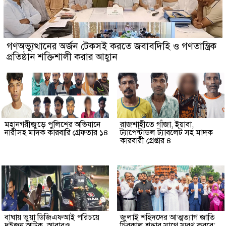
গণঅভ্যুত্থানের অর্জন টেকসই করতে জবাবদিহি ও গণতান্ত্রিক
প্রতিষ্ঠান শক্তিশালী করার আহ্বান
মহানগরীজুড়ে পুলিশের অভিযানে
রাজশাহীতে গাঁজা, ইয়াবা,
নারীসহ মাদক কারবারি গ্রেফতার ১৪
ট্যাপেন্টাডল ট্যাবলেট সহ মাদক
কারবারী গ্রেপ্তার ৪
বাঘায় ভুয়া ডিজিএফআই পরিচয়ে
জুলাই শহিদদের আত্মত্যাগ জাতি
দুইজন আটক, আবারও
চিরকাল শ্রদ্ধার সাথে স্মরণ করবে: