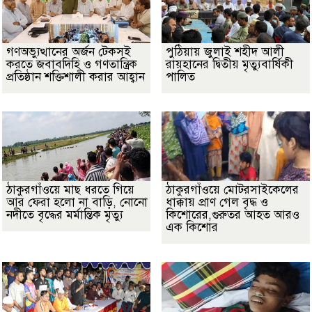
গণঅভ্যুত্থানের অর্জন টেকসই
পুঠিয়ায় জুলাই শহীদ আলী
করতে জবাবদিহি ও গণতান্ত্রিক
রায়হানের দ্বিতীয় মৃত্যুবার্ষিকী
প্রতিষ্ঠান শক্তিশালী করার আহ্বান
পালিত
ঠাকুরগাঁওয়ে মাছ ধরতে গিয়ে
ঠাকুরগাঁওয়ে মোটরসাইকেলের
আর ফেরা হলো না বাড়ি, নোনো
ধাক্কায় প্রাণ গেল বৃদ্ধ ও
নদীতে বৃদ্ধের মর্মান্তিক মৃত্যু
কিশোরের,গুরুতর আহত আরও
এক কিশোর