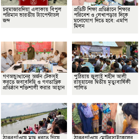
চরমাজারদিয়া এলাকায় বিপুল
প্রতিটি শিক্ষা প্রতিষ্ঠানে শিক্ষার
পরিমান ভারতীয় ট্যাপেন্টাডল
পরিবেশ ও লেখাপড়ার দিকে
জব্দ
মনোযোগ দিতে হবে: এমপি
মিলন
গণঅভ্যুত্থানের অর্জন টেকসই
পুঠিয়ায় জুলাই শহীদ আলী
করতে জবাবদিহি ও গণতান্ত্রিক
রায়হানের দ্বিতীয় মৃত্যুবার্ষিকী
প্রতিষ্ঠান শক্তিশালী করার আহ্বান
পালিত
ঠাকুরগাঁওয়ে মাছ ধরতে গিয়ে
ঠাকুরগাঁওয়ে মোটরসাইকেলের