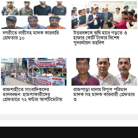
নগরীতে নারীসহ মাদক কারবারি
উত্তরবঙ্গকে কৃষি হাবে গড়তে ৩
গ্রেফতার ১০
হাজার কোটি টাকার বিশেষ
পুনরর্থায়ন তহবিল
রাজশাহীতে সাংবাদিকদের
রাজপাড়া থানায় বিপুল পরিমান
মানববন্ধন: হামলাকারীদের
মাদক সহ মাদক কারবারী গ্রেফতার
গ্রেফতারে ৭২ ঘণ্টার আলটিমেটাম
৩