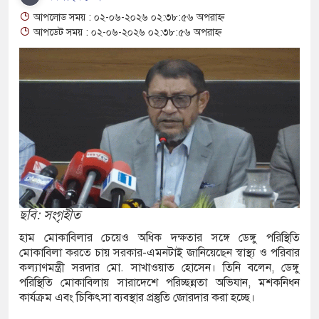
ী
আপলোড সময় : ০২-০৬-২০২৬ ০২:৩৮:৫৬ অপরাহ্ন
মাছ ধরতে গিয়ে পানিতে ডুবে শিশুর মৃত্যু
আপডেট সময় : ০২-০৬-২০২৬ ০২:৩৮:৫৬ অপরাহ্ন
 ইয়াবা-গাঁজাসহ দুই মাদক কারবারী গ্রেপ্তার
-স্ত্রীসহ ৩ মাদক কারবারি গ্রেপ্তার, আড়াই কেজি গাঁজা
জটিলতায় কাজেম শাহ, আট ঘণ্টা বিমানে অপেক্ষার পর
বারের মত চালু হলো শিশুদের সফট ইনডোর প্লে-গ্রাউন্ড
ছবি: সংগৃহীত
হাম মোকাবিলার চেয়েও অধিক দক্ষতার সঙ্গে ডেঙ্গু পরিস্থিতি
ে প্লে-গ্রাউন্ড
মোকাবিলা করতে চায় সরকার-এমনটাই জানিয়েছেন স্বাস্থ্য ও পরিবার
কল্যাণমন্ত্রী সরদার মো. সাখাওয়াত হোসেন। তিনি বলেন, ডেঙ্গু
ক ব্যবসায়ীসহ গ্রেফতার-৮
পরিস্থিতি মোকাবিলায় সারাদেশে পরিচ্ছন্নতা অভিযান, মশকনিধন
কার্যক্রম এবং চিকিৎসা ব্যবস্থার প্রস্তুতি জোরদার করা হচ্ছে।
পুলিশের অভিযানে নারীসহ মাদক কারবারি গ্রেফতার