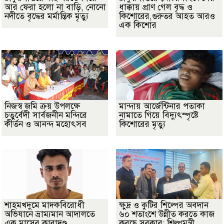
আর ফেরা হলো না বাড়ি, নোনো
ধাক্কায় প্রাণ গেল বৃদ্ধ ও
নদীতে বৃদ্ধের মর্মান্তিক মৃত্যু
কিশোরের,গুরুতর আহত আরও
এক কিশোর
নিজস্ব জমি ক্রয় উপলক্ষে
মান্দায় আর্জেন্টিনার পতাকা
চতুর্বেদী সার্বজনীন মন্দিরে
নামাতে গিয়ে বিদ্যুৎস্পৃষ্টে
কীর্তন ও আনন্দ মহোৎসব
কিশোরের মৃত্যু
শাহমখদুমে মাদকবিরোধী
ক্ষুদ্র ও কুটির শিল্পের অবদান
অভিযানে ভ্রাম্যমান আদালতে
৬০ শতাংশে উন্নীত করতে কাজ
এক মাসের কারাদণ্ড
করছে সরকার: শিল্পমন্ত্রী