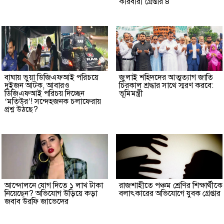
কারবারী গ্রেপ্তার ৪
বাঘায় ভুয়া ডিজিএফআই পরিচয়ে
জুলাই শহিদদের আত্মত্যাগ জাতি
দুইজন আটক, আবারও
চিরকাল শ্রদ্ধার সাথে স্মরণ করবে:
ডিজিএফআই পরিচয় দিচ্ছেন
ভূমিমন্ত্রী
‘মতিউর’! সন্দেহজনক চলাফেরায়
প্রশ্ন উঠছে?
আন্দোলনে যোগ দিতে ১ লাখ টাকা
রাজশাহীতে পঞ্চম শ্রেণির শিক্ষার্থীকে
নিয়েছেন? অভিযোগ উড়িয়ে কড়া
বলাৎকারের অভিযোগে যুবক গ্রেপ্তার
জবাব উরফি জাভেদের