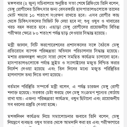
মঙ্গলবার (২ জুন) সচিবালয়ে অনুষ্ঠিত সভা শেষে ব্রিফিংয়ে তিনি বলেন,
ডেঙ্গু রোগীদের চিকিৎসার জন্য বেসরকারি হাসপাতালগুলোকে তাদের
মোট শয্যার ১০ শতাংশ সংরক্ষণ রাখতে হবে। এসব রোগীর কাছ
য় পূর্ববিরোধের জেরে দুই পক্ষের সংঘর্ষ, আহত ৩০
থেকে চিকিৎসকদের ভিজিট ফি নেয়া হবে না; শুধু ওষুধ ও খাবারের
খরচ বহন করতে হবে। এছাড়া ডেঙ্গু রোগীদের প্রয়োজনীয় বিভিন্ন
ে গিয়ে পানিতে ডুবে গৃহবধূর মৃত্যু
পরীক্ষার ক্ষেত্রে ৮০ শতাংশ পর্যন্ত ছাড় দেওয়ার সিদ্ধান্ত হয়েছে।
্রস্তাবে রাজি না হওয়ায় তরুণীকে ‘চোর’ সাজিয়ে
মন্ত্রী জানান, সিটি করপোরেশনের প্রশাসকদের সঙ্গে বৈঠকে ডেঙ্গু
প্রতিরোধে ব্যাপক পরিচ্ছন্নতা অভিযান পরিচালনার সিদ্ধান্ত হয়েছে।
 ২
মশার প্রজননস্থল ধ্বংসে সারা দেশে সমন্বিত কার্যক্রম চালানো হবে।
হাসপাতালগুলোকে পর্যাপ্ত ফ্লুইড ও স্যালাইনের মজুত নিশ্চিত করার
নির্দেশ দেওয়া হয়েছে এবং তিন দিনের মধ্যে মজুত পরিস্থিতির
হালনাগাদ তথ্য দিতে বলা হয়েছে।
বর্তমান পরিস্থিতি সম্পর্কে মন্ত্রী বলেন, এ পর্যন্ত চারজন ডেঙ্গু রোগী
শনাক্ত হয়েছে। সরকার চেষ্টা করছে যেন ডেঙ্গু সংক্রমণ শূন্যের কোঠায়
রাখা যায়। এজন্য পরিচ্ছন্নতা কার্যক্রম, ওষুধ ছিটানো এবং প্রয়োজনীয়
সব ধরনের প্রস্তুতি নেওয়া হচ্ছে।
মশকনিধন কার্যক্রম নিয়ে সমালোচনার জবাবে তিনি বলেন, ডেঙ্গু
নিয়ন্ত্রণে ব্যবহৃত ওষুধ ভারত থেকে আমদানি করা হয় এবং পরীক্ষাগারে