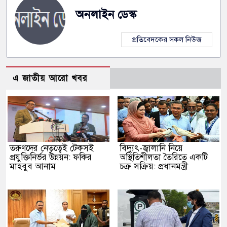
অনলাইন ডেস্ক
প্রতিবেদকের সকল নিউজ
এ জাতীয় আরো খবর
তরুণদের নেতৃত্বেই টেকসই
বিদ্যুৎ-জ্বালানি নিয়ে
প্রযুক্তিনির্ভর উন্নয়ন: ফকির
অস্থিতিশীলতা তৈরিতে একটি
মাহবুব আনাম
চক্র সক্রিয়: প্রধানমন্ত্রী