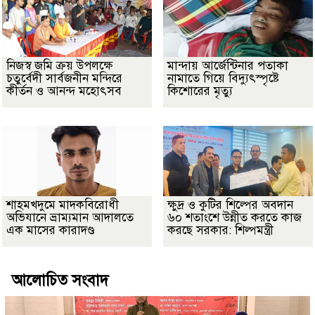
নিজস্ব জমি ক্রয় উপলক্ষে
মান্দায় আর্জেন্টিনার পতাকা
চতুর্বেদী সার্বজনীন মন্দিরে
নামাতে গিয়ে বিদ্যুৎস্পৃষ্টে
কীর্তন ও আনন্দ মহোৎসব
কিশোরের মৃত্যু
শাহমখদুমে মাদকবিরোধী
ক্ষুদ্র ও কুটির শিল্পের অবদান
অভিযানে ভ্রাম্যমান আদালতে
৬০ শতাংশে উন্নীত করতে কাজ
এক মাসের কারাদণ্ড
করছে সরকার: শিল্পমন্ত্রী
আলোচিত সংবাদ