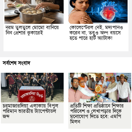
নরম তুলতুলে মোমো বানিয়ে
কোলেস্টেরল নেই, মদ্যপানও
নিন প্রেশার কুকারেই
করেন না, তবুও অল্প বয়সে
হতে পারে হার্ট অ্যাটাক!
সর্বশেষ সংবাদ
চরমাজারদিয়া এলাকায় বিপুল
প্রতিটি শিক্ষা প্রতিষ্ঠানে শিক্ষার
পরিমান ভারতীয় ট্যাপেন্টাডল
পরিবেশ ও লেখাপড়ার দিকে
জব্দ
মনোযোগ দিতে হবে: এমপি
মিলন