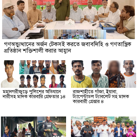
গণঅভ্যুত্থানের অর্জন টেকসই করতে জবাবদিহি ও গণতান্ত্রিক
প্রতিষ্ঠান শক্তিশালী করার আহ্বান
মহানগরীজুড়ে পুলিশের অভিযানে
রাজশাহীতে গাঁজা, ইয়াবা,
নারীসহ মাদক কারবারি গ্রেফতার ১৪
ট্যাপেন্টাডল ট্যাবলেট সহ মাদক
কারবারী গ্রেপ্তার ৪