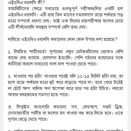
এইচবিএওয়ানসি কী?
ডায়াবিটিসের ক্ষেত্রে সবচেয়ে গুরুত্বপূর্ণ পরীক্ষাগুলির একটি হল
এইচবিএওয়ানসি। এটি প্রায় তিন মাসের সময়কালে রক্তে শর্করার গড়
 পূর্ববিরোধের জেরে দুই পক্ষের সংঘর্ষ, আহত ৩০
মাত্রা সম্পর্কে ধারণা দেয়। তাই এক দিনের রক্তপরীক্ষার ফলের চেয়ে
এটি দীর্ঘমেয়াদি অবস্থার সম্পর্কে বেশি তথ্য দেয়।
 গিয়ে পানিতে ডুবে গৃহবধূর মৃত্যু
দাবিতে এইচবিএওয়ানসি কমানোর কোন কোন উপায় বলা হয়েছে?
রস্তাবে রাজি না হওয়ায় তরুণীকে ‘চোর’ সাজিয়ে
১. নিয়মিত শারীরচর্চা: সুগারের ওষুধ মেটফরমিনের থেকেও বেশি
২
কাজে দেয় ব্যায়াম, যোগাসন ইত্যাদি। পেশি গঠনের ব্যায়ামের সঙ্গে
কার্ডিয়ো করলে সবচেয়ে ভাল ফল পাওয়া যেতে পারে।
২. খাওয়ার পর হাঁটা: খাওয়ার পরেই যদি ১০-১৫ মিনিট হাঁটা যায়, তা
হলে রক্তে শর্করার মাত্রা হুট করে বাড়তে পারে না। তবে খেয়ে উঠেই
না হেঁটে অল্প খানিক ক্ষণ অপেক্ষা করে তার পর হাঁটা উচিত। নয়তো
আবার বদহজমের সমস্যা হতে পারে।
৩. লিকুইড ক্যালোরি কমানো: সস, কেচআপ, সফ্‌ট ড্রিঙ্ক,
সোডাজাতীয় পানীয় বা ফলের রস খাওয়া বন্ধ করে দিতে হবে। এতে
সুগার বেড়ে যেতে পারে।