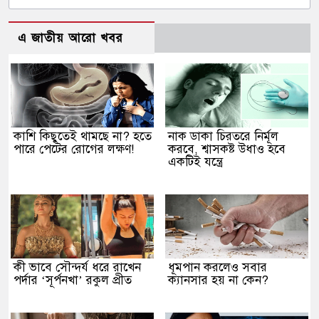
এ জাতীয় আরো খবর
কাশি কিছুতেই থামছে না? হতে
নাক ডাকা চিরতরে নির্মূল
পারে পেটের রোগের লক্ষণ!
করবে, শ্বাসকষ্ট উধাও হবে
একটিই যন্ত্রে
কী ভাবে সৌন্দর্য ধরে রাখেন
ধূমপান করলেও সবার
পর্দার ‘সূর্পনখা’ রকুল প্রীত
ক্যানসার হয় না কেন?