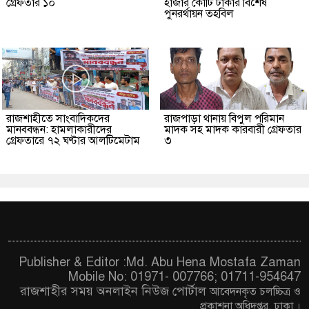
গ্রেফতার ১০
হাজার কোটি টাকার বিশেষ
পুনরর্থায়ন তহবিল
রাজশাহীতে সাংবাদিকদের
রাজপাড়া থানায় বিপুল পরিমান
মানববন্ধন: হামলাকারীদের
মাদক সহ মাদক কারবারী গ্রেফতার
গ্রেফতারে ৭২ ঘণ্টার আলটিমেটাম
৩
Publisher & Editor :Md. Abu Hena Mostafa Zaman
Mobile No: 01971- 007766; 01711-954647
রাজশাহীর সময় অনলাইন নিউজ পোর্টাল
আবেদনকৃত চ
লচ্চিত্র ও
প্রকাশনা অধিদপ্তর, ঢাকা
।