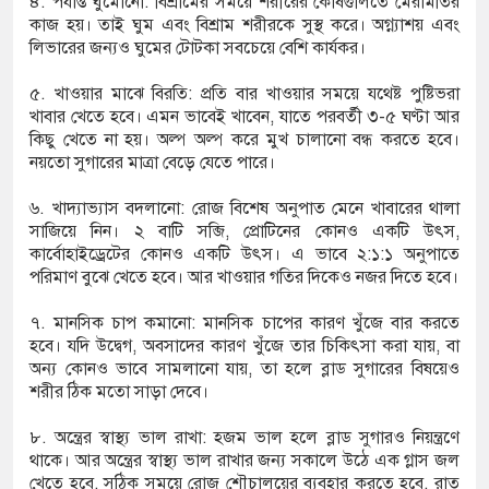
৪. পর্যাপ্ত ঘুমোনো: বিশ্রামের সময়ে শরীরের কোষগুলিতে মেরামতির
কাজ হয়। তাই ঘুম এবং বিশ্রাম শরীরকে সুস্থ করে। অগ্ন্যাশয় এবং
লিভারের জন্যও ঘুমের টোটকা সবচেয়ে বেশি কার্যকর।
৫. খাওয়ার মাঝে বিরতি: প্রতি বার খাওয়ার সময়ে যথেষ্ট পুষ্টিভরা
খাবার খেতে হবে। এমন ভাবেই খাবেন, যাতে পরবর্তী ৩-৫ ঘণ্টা আর
কিছু খেতে না হয়। অল্প অল্প করে মুখ চালানো বন্ধ করতে হবে।
নয়তো সুগারের মাত্রা বেড়ে যেতে পারে।
৬. খাদ্যাভ্যাস বদলানো: রোজ বিশেষ অনুপাত মেনে খাবারের থালা
সাজিয়ে নিন। ২ বাটি সব্জি, প্রোটিনের কোনও একটি উৎস,
কার্বোহাইড্রেটের কোনও একটি উৎস। এ ভাবে ২:১:১ অনুপাতে
পরিমাণ বুঝে খেতে হবে। আর খাওয়ার গতির দিকেও নজর দিতে হবে।
৭. মানসিক চাপ কমানো: মানসিক চাপের কারণ খুঁজে বার করতে
হবে। যদি উদ্বেগ, অবসাদের কারণ খুঁজে তার চিকিৎসা করা যায়, বা
অন্য কোনও ভাবে সামলানো যায়, তা হলে ব্লাড সুগারের বিষয়েও
শরীর ঠিক মতো সাড়া দেবে।
৮. অন্ত্রের স্বাস্থ্য ভাল রাখা: হজম ভাল হলে ব্লাড সুগারও নিয়ন্ত্রণে
থাকে। আর অন্ত্রের স্বাস্থ্য ভাল রাখার জন্য সকালে উঠে এক গ্লাস জল
খেতে হবে, সঠিক সময়ে রোজ শৌচালয়ের ব্যবহার করতে হবে, রাত