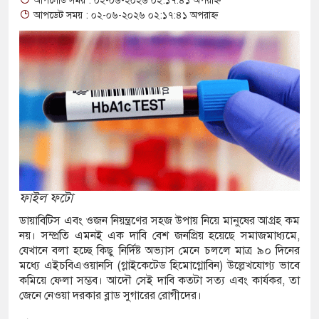
আপলোড সময় : ০২-০৬-২০২৬ ০২:১৭:৪১ অপরাহ্ন
আপডেট সময় : ০২-০৬-২০২৬ ০২:১৭:৪১ অপরাহ্ন
াছ ধরতে গিয়ে পানিতে ডুবে শিশুর মৃত্যু
ইয়াবা-গাঁজাসহ দুই মাদক কারবারী গ্রেপ্তার
স্ত্রীসহ ৩ মাদক কারবারি গ্রেপ্তার, আড়াই কেজি গাঁজা
টিলতায় কাজেম শাহ, আট ঘণ্টা বিমানে অপেক্ষার পর
ফাইল ফটো
ারের মত চালু হলো শিশুদের সফট ইনডোর প্লে-গ্রাউন্ড
ডায়াবিটিস এবং ওজন নিয়ন্ত্রণের সহজ উপায় নিয়ে মানুষের আগ্রহ কম
নয়। সম্প্রতি এমনই এক দাবি বেশ জনপ্রিয় হয়েছে সমাজমাধ্যমে,
 প্লে-গ্রাউন্ড
যেখানে বলা হচ্ছে কিছু নির্দিষ্ট অভ্যাস মেনে চললে মাত্র ৯০ দিনের
মধ্যে এইচবিএওয়ানসি (গ্লাইকেটেড হিমোগ্লোবিন) উল্লেখযোগ্য ভাবে
 ব্যবসায়ীসহ গ্রেফতার-৮
কমিয়ে ফেলা সম্ভব। আদৌ সেই দাবি কতটা সত্য এবং কার্যকর, তা
জেনে নেওয়া দরকার ব্লাড সুগারের রোগীদের।
ুলিশের অভিযানে নারীসহ মাদক কারবারি গ্রেফতার