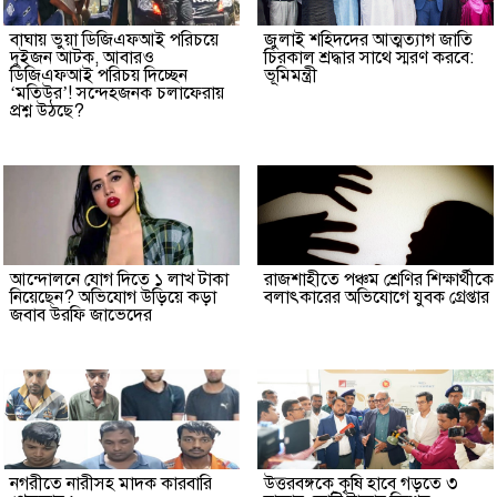
বাঘায় ভুয়া ডিজিএফআই পরিচয়ে
জুলাই শহিদদের আত্মত্যাগ জাতি
দুইজন আটক, আবারও
চিরকাল শ্রদ্ধার সাথে স্মরণ করবে:
ডিজিএফআই পরিচয় দিচ্ছেন
ভূমিমন্ত্রী
‘মতিউর’! সন্দেহজনক চলাফেরায়
প্রশ্ন উঠছে?
আন্দোলনে যোগ দিতে ১ লাখ টাকা
রাজশাহীতে পঞ্চম শ্রেণির শিক্ষার্থীকে
নিয়েছেন? অভিযোগ উড়িয়ে কড়া
বলাৎকারের অভিযোগে যুবক গ্রেপ্তার
জবাব উরফি জাভেদের
নগরীতে নারীসহ মাদক কারবারি
উত্তরবঙ্গকে কৃষি হাবে গড়তে ৩