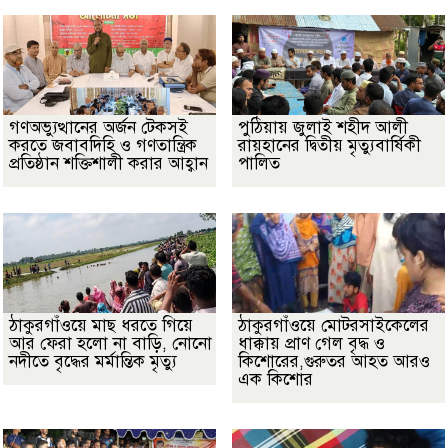
গণঅভ্যুত্থানের অর্জন টেকসই
পুঠিয়ায় জুলাই শহীদ আলী
করতে জবাবদিহি ও গণতান্ত্রিক
রায়হানের দ্বিতীয় মৃত্যুবার্ষিকী
প্রতিষ্ঠান শক্তিশালী করার আহ্বান
পালিত
ঠাকুরগাঁওয়ে মাছ ধরতে গিয়ে
ঠাকুরগাঁওয়ে মোটরসাইকেলের
আর ফেরা হলো না বাড়ি, নোনো
ধাক্কায় প্রাণ গেল বৃদ্ধ ও
নদীতে বৃদ্ধের মর্মান্তিক মৃত্যু
কিশোরের,গুরুতর আহত আরও
এক কিশোর