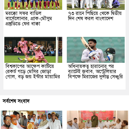
মরক্কো সফর বাতিল
৭৩ রানে পিছিয়ে থেকে দ্বিতীয়
বার্সেলোনার, প্রাক-মৌসুম
দিন শেষ করল বাংলাদেশ
প্রস্তুতিতে ফের ধাক্কা
বিশ্বকাপের আক্ষেপ কাটিয়ে
অধিনায়কত্ব হারানোর পর
রেকর্ড গড়ে মেসির জোড়া
ব্যাটেই জবাব, অস্ট্রেলিয়ার
গোল, বড় জয় ইন্টার মায়ামির
বিপক্ষে মিরাজের দুর্দান্ত সেঞ্চুরি
সর্বশেষ সংবাদ