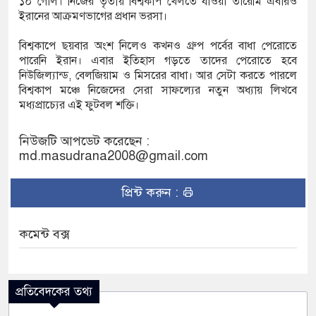
১০ গোল। নিজের তৃতীয় বিশ্বকাপ খেলতে যাওয়া তারেমি এবারও
ইরানের আক্রমণভাগের প্রধান ভরসা।
বিশ্বকাপে ছয়বার অংশ নিলেও কখনও গ্রুপ পর্বের বাধা পেরোতে
পারেনি ইরান। এবার ইতিহাস গড়তে তাদের পেরোতে হবে
নিউজিল্যান্ড, বেলজিয়াম ও মিসরের বাধা। আর সেটা করতে পারলে
বিশ্বকাপ মঞ্চে নিজেদের সেরা সাফল্যের নতুন অধ্যায় লিখবে
মধ্যপ্রাচ্যের এই ফুটবল শক্তি।
নিউজটি আপডেট করেছেন :
md.masudrana2008@gmail.com
প্রিন্ট করুন :
কমেন্ট বক্স
প্রতিবেদকের তথ্য