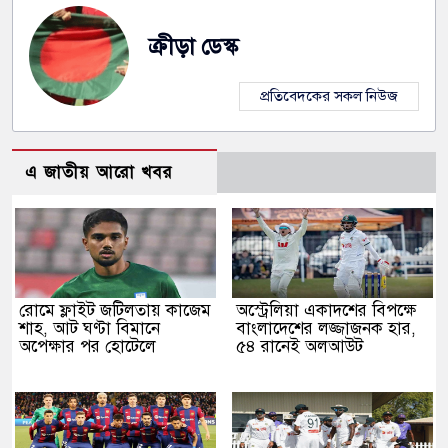
ক্রীড়া ডেস্ক
প্রতিবেদকের সকল নিউজ
এ জাতীয় আরো খবর
রোমে ফ্লাইট জটিলতায় কাজেম
অস্ট্রেলিয়া একাদশের বিপক্ষে
শাহ, আট ঘণ্টা বিমানে
বাংলাদেশের লজ্জাজনক হার,
অপেক্ষার পর হোটেলে
৫৪ রানেই অলআউট