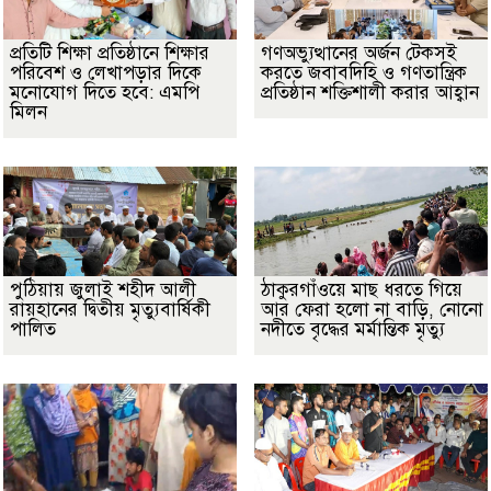
প্রতিটি শিক্ষা প্রতিষ্ঠানে শিক্ষার
গণঅভ্যুত্থানের অর্জন টেকসই
পরিবেশ ও লেখাপড়ার দিকে
করতে জবাবদিহি ও গণতান্ত্রিক
মনোযোগ দিতে হবে: এমপি
প্রতিষ্ঠান শক্তিশালী করার আহ্বান
মিলন
পুঠিয়ায় জুলাই শহীদ আলী
ঠাকুরগাঁওয়ে মাছ ধরতে গিয়ে
রায়হানের দ্বিতীয় মৃত্যুবার্ষিকী
আর ফেরা হলো না বাড়ি, নোনো
পালিত
নদীতে বৃদ্ধের মর্মান্তিক মৃত্যু