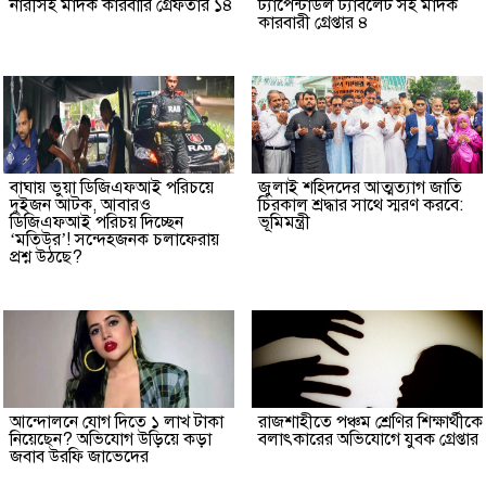
নারীসহ মাদক কারবারি গ্রেফতার ১৪
ট্যাপেন্টাডল ট্যাবলেট সহ মাদক
কারবারী গ্রেপ্তার ৪
বাঘায় ভুয়া ডিজিএফআই পরিচয়ে
জুলাই শহিদদের আত্মত্যাগ জাতি
দুইজন আটক, আবারও
চিরকাল শ্রদ্ধার সাথে স্মরণ করবে:
ডিজিএফআই পরিচয় দিচ্ছেন
ভূমিমন্ত্রী
‘মতিউর’! সন্দেহজনক চলাফেরায়
প্রশ্ন উঠছে?
আন্দোলনে যোগ দিতে ১ লাখ টাকা
রাজশাহীতে পঞ্চম শ্রেণির শিক্ষার্থীকে
নিয়েছেন? অভিযোগ উড়িয়ে কড়া
বলাৎকারের অভিযোগে যুবক গ্রেপ্তার
জবাব উরফি জাভেদের