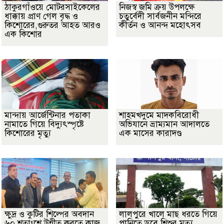
ঠাকুরগাঁওয়ে মোটরসাইকেলের
নিজস্ব জমি ক্রয় উপলক্ষে
ধাক্কায় প্রাণ গেল বৃদ্ধ ও
চতুর্বেদী সার্বজনীন মন্দিরে
কিশোরের,গুরুতর আহত আরও
কীর্তন ও আনন্দ মহোৎসব
এক কিশোর
মান্দায় আর্জেন্টিনার পতাকা
শাহমখদুমে মাদকবিরোধী
নামাতে গিয়ে বিদ্যুৎস্পৃষ্টে
অভিযানে ভ্রাম্যমান আদালতে
কিশোরের মৃত্যু
এক মাসের কারাদণ্ড
ক্ষুদ্র ও কুটির শিল্পের অবদান
লালপুরে খালে মাছ ধরতে গিয়ে
৬০ শতাংশে উন্নীত করতে কাজ
পানিতে ডুবে শিশুর মৃত্যু