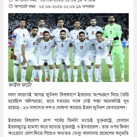
আপলোড সময় : ০২-০৬-২০২৬ ০২:০৬:১৬ অপরাহ্ন
মাছ ধরতে গিয়ে পানিতে ডুবে শিশুর মৃত্যু
আপডেট সময় : ০২-০৬-২০২৬ ০২:০৬:১৬ অপরাহ্ন
 ইয়াবা-গাঁজাসহ দুই মাদক কারবারী গ্রেপ্তার
-স্ত্রীসহ ৩ মাদক কারবারি গ্রেপ্তার, আড়াই কেজি গাঁজা
জটিলতায় কাজেম শাহ, আট ঘণ্টা বিমানে অপেক্ষার পর
বারের মত চালু হলো শিশুদের সফট ইনডোর প্লে-গ্রাউন্ড
ফাইল ফটো
ে প্লে-গ্রাউন্ড
নানা কারণেই আসন্ন ফুটবল বিশ্বকাপে ইরানের অংশগ্রহণ নিয়ে তৈরি
হয়েছিল অনিশ্চয়তা, তবে সময়ের সঙ্গে সেই শঙ্কা অনেকটাই দূর
ক ব্যবসায়ীসহ গ্রেফতার-৮
হয়েছে। ২৬ সদস্যের দলও ঘোষণা করেছে ইরান ফুটবল ফেডারেশন।
পুলিশের অভিযানে নারীসহ মাদক কারবারি গ্রেফতার
ইরানের বিশ্বকাপ গ্রুপ পর্বের তিনটা ম্যাচই যুক্তরাষ্ট্রে, যেখানে
ইরানজুড়ে হামলা করে বসেছে যুক্তরাষ্ট্র ও ইসরায়েল। তার ওপর ফিফা
কংগ্রেসে যোগ দিতে গিয়েও অন্যতম ভেন্যু কানাডায় প্রবেশের অনুমতি