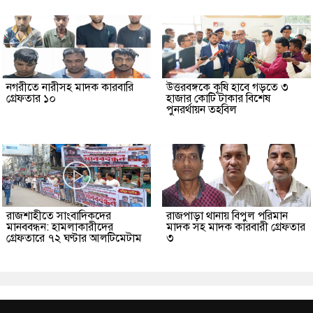
নগরীতে নারীসহ মাদক কারবারি
উত্তরবঙ্গকে কৃষি হাবে গড়তে ৩
গ্রেফতার ১০
হাজার কোটি টাকার বিশেষ
পুনরর্থায়ন তহবিল
রাজশাহীতে সাংবাদিকদের
রাজপাড়া থানায় বিপুল পরিমান
মানববন্ধন: হামলাকারীদের
মাদক সহ মাদক কারবারী গ্রেফতার
গ্রেফতারে ৭২ ঘণ্টার আলটিমেটাম
৩