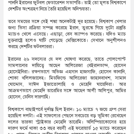
পাননি ইরানের ফুটবল ফেডারেশন সভাপতি। তাই তো মূলত বিশ্বকাপে
য় পূর্ববিরোধের জেরে দুই পক্ষের সংঘর্ষ, আহত ৩০
দেশটির অংশগ্রহণ নিয়ে তৈরি হয়েছিল অনিশ্চয়তা।
ে গিয়ে পানিতে ডুবে গৃহবধূর মৃত্যু
তবে সময়ের সঙ্গে সেই শঙ্কা অনেকটাই দূর হয়েছে। বিশ্বকাপ খেলার
জন্য ভিসা প্রক্রিয়া সম্পন্ন করেছে ইরান, তুরস্কে গিয়ে দুটো প্রস্তুতি
্রস্তাবে রাজি না হওয়ায় তরুণীকে ‘চোর’ সাজিয়ে
ম্যাচও খেলে এসেছে। এছাড়া, বেস ক্যাম্পও করেছে। যদিও ম্যাচ
যুক্তরাষ্ট্রে হলেও ঘাটি গেড়েছে মেক্সিকোতে। সেখানে অনুশীলনও
 ২
করছে দেশটির ফটবলাররা।
বেই টেকসই প্রযুক্তিনির্ভর উন্নয়ন: ফকির মাহবুব আনাম
ইরানের ২৬ সদস্যের যে দল ঘোষণা করেছে, তাতে গোলপোস্ট
সামলানোর দায়িত্বে আছেন আলিরেজা বেইরানভান্দ, হোসেন
হোসেইনিরা। রক্ষণভাগে অভিজ্ঞ এহসান হাজসাফি, হোসেন কানানি,
শোকা খলিলজাদেহ। মিডফিল্ডে আলিরেজা জাহানবাখশ, সামান
ঘোদ্দোস, সাঈদ ইজাতোলাহি ও মেহেদি ঘায়েদিরা। আর
আক্রমণভাগে মেহেদি তারেমির সঙ্গে আছেন আলী আলিপুর, আমির
হোসেন, ডেনিস দারগাহি।
বিশ্বকাপে বাছাইপর্বে দুর্দান্ত ছিল ইরান। ১০ ম্যাচে ৭ জয়ে গ্রুপ সেরা
হয়েছিল দলটা। এই সাফল্যের পেছনে সবচেয়ে বড় ভূমিকা রেখেছেন
দলের তারকা স্ট্রাইকার মেহেদি তারেমি। অলিম্পিয়াকোসের হয়ে
দারুণ ফর্মে থাকা ৩৩ বছর বয়সী এই ফরোয়ার্ড ১৫ ম্যাচে করেছেন