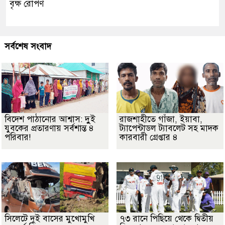
বৃক্ষ রোপণ
সর্বশেষ সংবাদ
বিদেশ পাঠানোর আশ্বাস: দুুই
রাজশাহীতে গাঁজা, ইয়াবা,
যুবকের প্রতারণায় সর্বশান্ত ৪
ট্যাপেন্টাডল ট্যাবলেট সহ মাদক
পরিবার!
কারবারী গ্রেপ্তার ৪
সিলেটে দুই বাসের মুখোমুখি
৭৩ রানে পিছিয়ে থেকে দ্বিতীয়