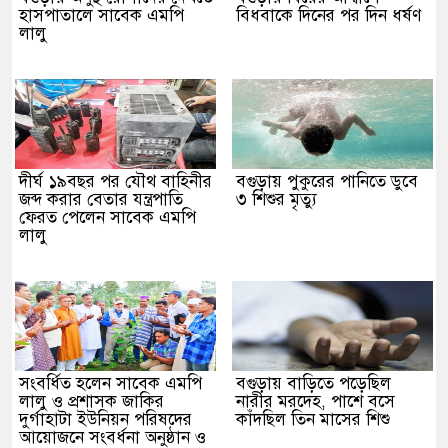
হাসপাতালে সাবেক এমপি
বিধবাকে দিনের পর দিন ধর্ষণ
লালু
দীর্ঘ ১৯বছর পর যৌথ বাহিনীর
বগুড়ায় পুকুরের পানিতে ডুবে
জব্দ করার বেতার যন্ত্রপাতি
৩ শিশুর মৃত্যু
ফেরত পেলেন সাবেক এমপি
লালু
সংবর্ধিত হলেন সাবেক এমপি
বগুড়ায় বাড়িতে পড়েছিল
লালু ও প্রশাসক জাকির
নারীর মরদেহ, পাশে বসে
দুর্গাহাটা ইউনিয়ন পরিষদের
কাঁদছিল তিন মাসের শিশু
আয়োজনে সংবর্ধনা অনুষ্ঠান ও