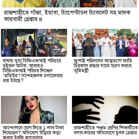
রাজশাহীতে গাঁজা, ইয়াবা, ট্যাপেন্টাডল ট্যাবলেট সহ মাদক
কারবারী গ্রেপ্তার ৪
বাঘায় ভুয়া ডিজিএফআই পরিচয়ে
জুলাই শহিদদের আত্মত্যাগ জাতি
দুইজন আটক, আবারও
চিরকাল শ্রদ্ধার সাথে স্মরণ করবে:
ডিজিএফআই পরিচয় দিচ্ছেন
ভূমিমন্ত্রী
‘মতিউর’! সন্দেহজনক চলাফেরায়
প্রশ্ন উঠছে?
আন্দোলনে যোগ দিতে ১ লাখ টাকা
রাজশাহীতে পঞ্চম শ্রেণির শিক্ষার্থীকে
নিয়েছেন? অভিযোগ উড়িয়ে কড়া
বলাৎকারের অভিযোগে যুবক গ্রেপ্তার
জবাব উরফি জাভেদের