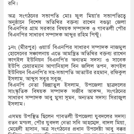
রনি।
 বস্তি উচ্ছেদ বন্ধের দাবিতে রাজশাহীতে মানববন্ধন
অত্র সংগঠনের সভাপতি মোঃ ফুল মিয়া'র সভাপতিত্বে
ফতার নন রাবি শিক্ষক, সংবাদ সম্মেলনে ক্ষোভ
অনুষ্ঠানে বিশেষ অতিথির বক্তব্য রাখেন বগুড়া জেলা
বিএনপির গ্রাম সরকার বিষয়ক সম্পাদক ও গাবতলী পৌর
ারের
বিএনপির সাধারণ সম্পাদক আব্দুর রহিম পিন্টু।
ন্যায় মৃত বেড়ে ৯৫, ক্ষতিগ্রস্ত ১১ লাখ মানুষ
১নং (মীরপুর) ওয়ার্ড বিএনপির সাধারণ সম্পাদক নাজমুল
হোসেনের সঞ্চালনায় এতে আমন্ত্রিত অতিথির বক্তব্য রাখেন
কাগইল ইউনিয়ন বিএনপি'র অন্যতম সদস্য ও সাবেক
ইউপি চেয়ারম্যান আগানিহাল বিন জলিল তপন, কাগইল
ইউনিয়ন বিএনপি'র সহ-সভাপতি আতাউর রহমান, রফিকুল
ইসলাম, আব্দুস সবুর সবুজ,
বিএনপি নেতা জিন্নাতুল ইসলাম, উপজেলা ছাত্রদলের
সাংস্কৃতিক বিষয়ক সম্পাদক সজীব আকন্দ, সংগঠনের
সাধারণ সম্পাদক আবু মুসা সুমন, অন্যতম সদস্য সিরাজুল
ইসলাম।
এসময় উপস্থিত ছিলেন গাবতলী উপজেলা যুবদলের সদস্য
রতন মন্ডল, পৌর যুবদল নেতা সনি আহম্মেদ, বাদল মিয়া,
মেহেদী হাসান, অত্র সংগঠনের প্রধান উপদেষ্টা আবু বক্কর