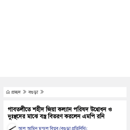
ইয়েমেনের সেনাঘাঁটি ইরান সমর্থিত হুথির নিশানায়,
িতায় ইয়ুথ চেঞ্জমেকার্স নেটওয়ার্কের উদ্যোগে
 বৃক্ষরোপণ ও চারা বিতরণ কর্মসূচির উদ্বোধন
গে আক্রান্ত অসহায় রোগীর পাশে পুঠিয়ার এসিল্যান্ড
ডিজিএফআই পরিচয়ে দুইজন আটক, আবারও
প্রচ্ছদ
বগুড়া
দিচ্ছেন ‘মতিউর’! সন্দেহজনক চলাফেরায় প্রশ্ন
গাবতলীতে শহীদ জিয়া কল্যান পরিষদ উদ্বোধন ও
দুঃস্থদের মাঝে বস্ত্র বিতরণ করলেন এমপি রনি
এসটিআই’র অনুমোদনহীন দই, মিষ্টি ও ঘি বিক্রেতাকে
আল আমিন মন্ডল বিপ্লব (বগুড়া প্রতিনিধি):