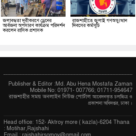
জলাবদ্ধতা দূরীকরণে ড্রেনের
রাজশাহীতে জুলাই গণঅভ্যুত্থান
আর্বজনা অপসারণ কার্যক্রম পরিদর্শন
দিবসের কর্মসূচি
করলেন রাসিক প্রশাসক
Publisher & Editor :Md. Abu Hena Mostafa Zaman
Mobile No: 01971- 007766; 01711-954647
রাজশাহীর সময় অনলাইন নিউজ পোর্টাল
আবেদনকৃত চ
লচ্চিত্র ও
প্রকাশনা অধিদপ্তর, ঢাকা
।
Head office: 152- Aktroy more ( kazla)-6204 Thana
: Motihar,Rajshahi
Email :
rajshahirsomoy@gmail.com
,