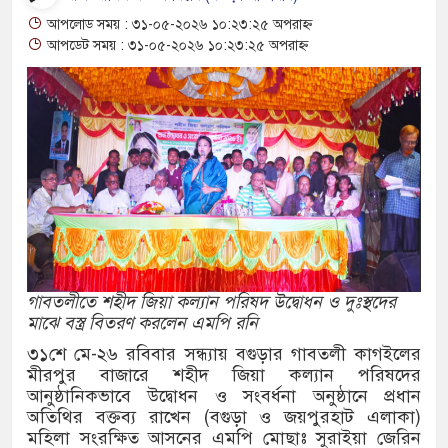
আপলোড সময় : ৩১-০৫-২০২৬ ১০:২৩:২৫ অপরাহ্ন
৪ বোতল স্ক্যাফসহ নারী মাদক কারবারি গ্রেপ্তার
আপডেট সময় : ৩১-০৫-২০২৬ ১০:২৩:২৫ অপরাহ্ন
াই হওয়া টাকাসহ ২ ছিনতাইকারী গ্রেফতার
 দিনব্যাপী উদ্যোক্তা মেলা সমাপ্ত
িচ্ছন্ন, সবুজ ও নিরাপদ নগরী হিসেবে গড়ে তুলতে
 আহ্বান রাসিক প্রশাসকের
কে জুলাই গণঅভ্যুত্থান সম্পর্কিত বিজয় মিছিল
ার প্রদান
গাবতলীতে শহীদ জিয়া কল্যান পরিষদ উদ্বোধন ও দুঃস্থদের
মাঝে বস্ত্র বিতরণ করলেন এমপি রনি
ক অভিযানে মাদক কারবারী গ্রেপ্তার, ৬
৩১শে মে-২৬ রবিবার সন্ধ্যায় বগুড়ার গাবতলী কাগইলের
মীরপুর বাজারে শহীদ জিয়া কল্যান পরিষদের
াপেন্টাডল, ইয়াবা ও গাঁজাসহ ৬ মাদক কারবারি
আনুষ্ঠানিকভাবে উদ্বোধন ও সংবর্ধনা অনুষ্ঠানে প্রধান
অতিথির বক্তব্য রাখেন (বগুড়া ও জয়পুরহাট এলাকা)
মহিলা সংরক্ষিত আসনের এমপি মোছাঃ সুরাইয়া জেরিন