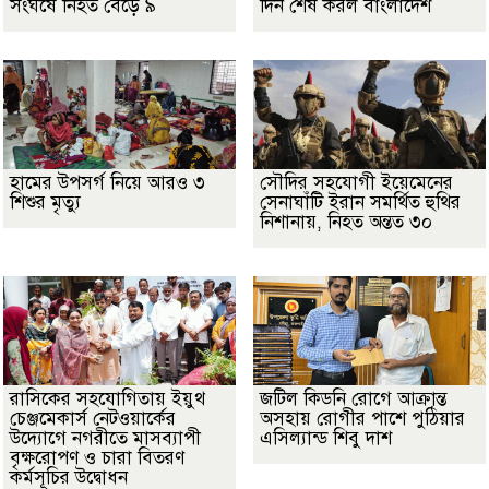
সংঘর্ষে নিহত বেড়ে ৯
দিন শেষ করল বাংলাদেশ
হামের উপসর্গ নিয়ে আরও ৩
সৌদির সহযোগী ইয়েমেনের
শিশুর মৃত্যু
সেনাঘাঁটি ইরান সমর্থিত হুথির
নিশানায়, নিহত অন্তত ৩০
রাসিকের সহযোগিতায় ইয়ুথ
জটিল কিডনি রোগে আক্রান্ত
চেঞ্জমেকার্স নেটওয়ার্কের
অসহায় রোগীর পাশে পুঠিয়ার
উদ্যোগে নগরীতে মাসব্যাপী
এসিল্যান্ড শিবু দাশ
বৃক্ষরোপণ ও চারা বিতরণ
কর্মসূচির উদ্বোধন