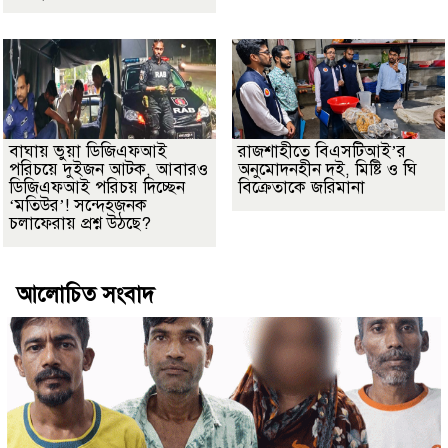
বাঘায় ভুয়া ডিজিএফআই
রাজশাহীতে বিএসটিআই’র
পরিচয়ে দুইজন আটক, আবারও
অনুমোদনহীন দই, মিষ্টি ও ঘি
ডিজিএফআই পরিচয় দিচ্ছেন
বিক্রেতাকে জরিমানা
‘মতিউর’! সন্দেহজনক
চলাফেরায় প্রশ্ন উঠছে?
আলোচিত সংবাদ