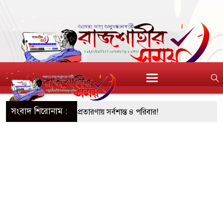
সংবাদ শিরোনাম :
আশ্বাস: দুুই যুবকের প্রতারণায় সর্বশান্ত ৪ পরিবার!
জা, ইয়াবা, ট্যাপেন্টাডল ট্যাবলেট সহ মাদক কারবারী
সের মুখোমুখি সংঘর্ষে নিহত বেড়ে ৯
য়ে থেকে দ্বিতীয় দিন শেষ করল বাংলাদেশ
নিয়ে আরও ৩ শিশুর মৃত্যু