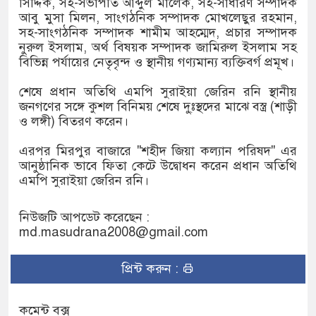
সিদ্দিক, সহ-সভাপতি আব্দুল মালেক, সহ-সাধারণ সম্পাদক
আবু মুসা মিলন, সাংগঠনিক সম্পাদক মোখলেছুর রহমান,
সহ-সাংগঠনিক সম্পাদক শামীম আহম্মেদ, প্রচার সম্পাদক
নুরুল ইসলাম, অর্থ বিষয়ক সম্পাদক জামিরুল ইসলাম সহ
বিভিন্ন পর্যায়ের নেতৃবৃন্দ ও স্থানীয় গণ্যমান্য ব্যক্তিবর্গ প্রমূখ।
শেষে প্রধান অতিথি এমপি সুরাইয়া জেরিন রনি স্থানীয়
জনগণের সঙ্গে কুশল বিনিময় শেষে দু্ঃস্থদের মাঝে বস্ত্র (শাড়ী
ও লঙ্গী) বিতরণ করেন।
এরপর মিরপুর বাজারে "শহীদ জিয়া কল্যান পরিষদ" এর
আনুষ্ঠানিক ভাবে ফিতা কেটে উদ্বোধন করেন প্রধান অতিথি
এমপি সুরাইয়া জেরিন রনি।
নিউজটি আপডেট করেছেন :
md.masudrana2008@gmail.com
প্রিন্ট করুন :
কমেন্ট বক্স