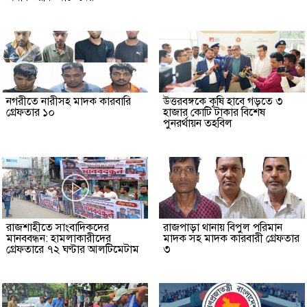
নগরীতে নারীসহ মাদক কারবারি
উত্তরবঙ্গকে কৃষি হাবে গড়তে ৩
গ্রেফতার ১০
হাজার কোটি টাকার বিশেষ
পুনরর্থায়ন তহবিল
রাজশাহীতে সাংবাদিকদের
রাজপাড়া থানায় বিপুল পরিমান
মানববন্ধন: হামলাকারীদের
মাদক সহ মাদক কারবারী গ্রেফতার
গ্রেফতারে ৭২ ঘণ্টার আলটিমেটাম
৩