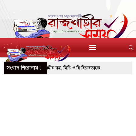
সংবাদ শিরোনাম :
এসটিআই’র অনুমোদনহীন দই, মিষ্টি ও ঘি বিক্রেতাকে
৪ বোতল স্ক্যাফসহ নারী মাদক কারবারি গ্রেপ্তার
াই হওয়া টাকাসহ ২ ছিনতাইকারী গ্রেফতার
চ দিনব্যাপী উদ্যোক্তা মেলা সমাপ্ত
িচ্ছন্ন, সবুজ ও নিরাপদ নগরী হিসেবে গড়ে তুলতে