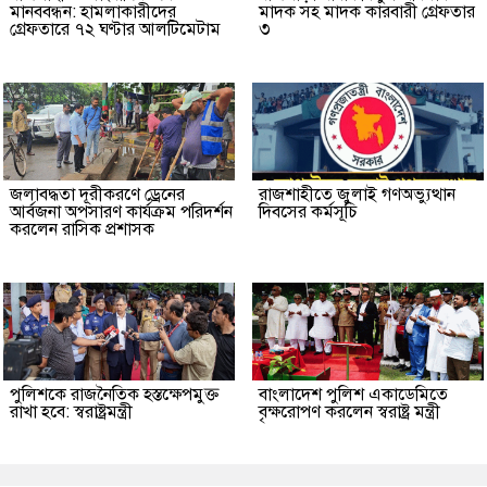
মানববন্ধন: হামলাকারীদের
মাদক সহ মাদক কারবারী গ্রেফতার
গ্রেফতারে ৭২ ঘণ্টার আলটিমেটাম
৩
জলাবদ্ধতা দূরীকরণে ড্রেনের
রাজশাহীতে জুলাই গণঅভ্যুত্থান
আর্বজনা অপসারণ কার্যক্রম পরিদর্শন
দিবসের কর্মসূচি
করলেন রাসিক প্রশাসক
পুলিশকে রাজনৈতিক হস্তক্ষেপমুক্ত
বাংলাদেশ পুলিশ একাডেমিতে
রাখা হবে: স্বরাষ্ট্রমন্ত্রী
বৃক্ষরোপণ করলেন স্বরাষ্ট্র মন্ত্রী