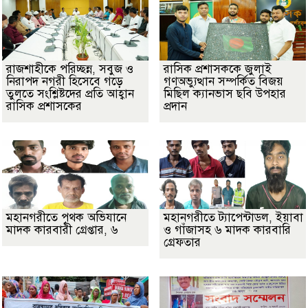
রাজশাহীকে পরিচ্ছন্ন, সবুজ ও
রাসিক প্রশাসককে জুলাই
নিরাপদ নগরী হিসেবে গড়ে
গণঅভ্যুত্থান সম্পর্কিত বিজয়
তুলতে সংশ্লিষ্টদের প্রতি আহ্বান
মিছিল ক্যানভাস ছবি উপহার
রাসিক প্রশাসকের
প্রদান
মহানগরীতে পৃথক অভিযানে
মহানগরীতে ট্যাপেন্টাডল, ইয়াবা
মাদক কারবারী গ্রেপ্তার, ৬
ও গাঁজাসহ ৬ মাদক কারবারি
গ্রেফতার