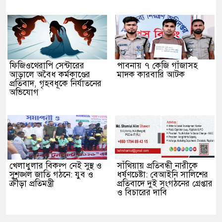
ফিজিওথেরাপি সেন্টারের
পাবনায় ৭ কেজি গাঁজাসহ
আড়ালে অবৈধ কর্মকাণ্ডের
মাদক কারবারি আটক
প্রতিবাদ, গৃহবধূকে নির্যাতনের
অভিযোগ
খেলাধুলার বিকল্প নেই সুস্থ ও
সাঁথিয়ায় প্রতিবন্ধী নারীকে
সুশৃঙ্খল জাতি গঠনে: যুব ও
ধর্ষণচেষ্টা: বেআইনি সালিশের
ক্রীড়া প্রতিমন্ত্রী
প্রতিবাদে দুই সংগঠনের গ্রেপ্তার
ও বিচারের দাবি