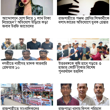
আন্দোলনে যোগ দিতে ১ লাখ টাকা
রাজশাহীতে পঞ্চম শ্রেণির শিক্ষার্থীকে
নিয়েছেন? অভিযোগ উড়িয়ে কড়া
বলাৎকারের অভিযোগে যুবক গ্রেপ্তার
জবাব উরফি জাভেদের
নগরীতে নারীসহ মাদক কারবারি
উত্তরবঙ্গকে কৃষি হাবে গড়তে ৩
গ্রেফতার ১০
হাজার কোটি টাকার বিশেষ
পুনরর্থায়ন তহবিল
রাজশাহীতে সাংবাদিকদের
রাজপাড়া থানায় বিপুল পরিমান