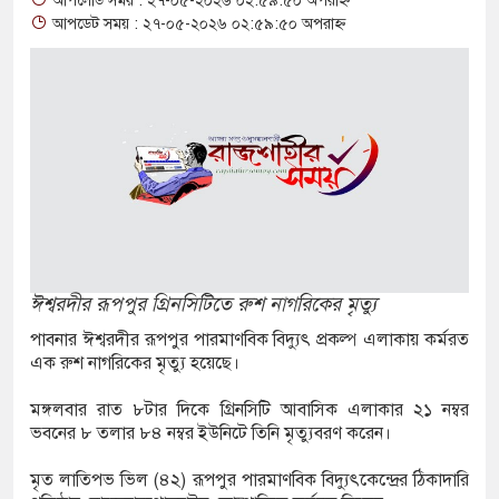
আপলোড সময় : ২৭-০৫-২০২৬ ০২:৫৯:৫০ অপরাহ্ন
যক্ত পুকুর থেকে অজ্ঞাত যুবকের মরদেহ উদ্ধার
আপডেট সময় : ২৭-০৫-২০২৬ ০২:৫৯:৫০ অপরাহ্ন
মান্তে বিজিবির পৃথক অভিযানে ১৫৬ বোতল ভারতীয়
কসমেটিকস উদ্ধার
ষি শ্রমিক নিয়োগে আবেদন শুরু, ওমানে ৫ হাজার শ্রমিক
ে সংঘর্ষে দুই ইসরায়েলি রিজার্ভ সেনা নিহত, সীমান্তে
ঈশ্বরদীর রূপপুর গ্রিনসিটিতে রুশ নাগরিকের মৃত্যু
জীগঞ্জে ছয় বছরের শিশুকে ধর্ষণের অভিযোগে
পাবনার ঈশ্বরদীর রূপপুর পারমাণবিক বিদ্যুৎ প্রকল্প এলাকায় কর্মরত
এক রুশ নাগরিকের মৃত্যু হয়েছে।
তার
মঙ্গলবার রাত ৮টার দিকে গ্রিনসিটি আবাসিক এলাকার ২১ নম্বর
ম্পার ট্রাকে অভিনব কৌশলে লুকানো সোয়া কোটি
ভবনের ৮ তলার ৮৪ নম্বর ইউনিটে তিনি মৃত্যুবরণ করেন।
রা জব্দ
মৃত লাতিপভ ভিল (৪২) রূপপুর পারমাণবিক বিদ্যুৎকেন্দ্রের ঠিকাদারি