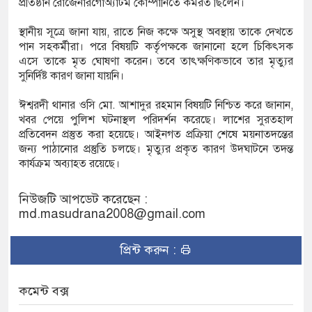
প্রতিষ্ঠান রোজেনারগোঅ্যাটম কোম্পানিতে কর্মরত ছিলেন।
ক্ষেপ কাটিয়ে রেকর্ড গড়ে মেসির জোড়া গোল, বড় জয়
স্থানীয় সূত্রে জানা যায়, রাতে নিজ কক্ষে অসুস্থ অবস্থায় তাকে দেখতে
পান সহকর্মীরা। পরে বিষয়টি কর্তৃপক্ষকে জানানো হলে চিকিৎসক
এসে তাকে মৃত ঘোষণা করেন। তবে তাৎক্ষণিকভাবে তার মৃত্যুর
রানোর পর ব্যাটেই জবাব, অস্ট্রেলিয়ার বিপক্ষে মিরাজের
সুনির্দিষ্ট কারণ জানা যায়নি।
ঈশ্বরদী থানার ওসি মো. আশাদুর রহমান বিষয়টি নিশ্চিত করে জানান,
খবর পেয়ে পুলিশ ঘটনাস্থল পরিদর্শন করেছে। লাশের সুরতহাল
ম্পন্ন ক্রীড়াবিদদের জন্য আন্তর্জাতিক মানের জাতীয়
প্রতিবেদন প্রস্তুত করা হয়েছে। আইনগত প্রক্রিয়া শেষে ময়নাতদন্তের
জন্য পাঠানোর প্রস্তুতি চলছে। মৃত্যুর প্রকৃত কারণ উদঘাটনে তদন্ত
গিতা আয়োজন করবে সরকার
কার্যক্রম অব্যাহত রয়েছে।
নিউজটি আপডেট করেছেন :
md.masudrana2008@gmail.com
প্রিন্ট করুন :
কমেন্ট বক্স