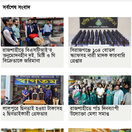
সর্বশেষ সংবাদ
রাজশাহীতে বিএসটিআই’র
সিরাজগঞ্জে ১০৪ বোতল
অনুমোদনহীন দই, মিষ্টি ও ঘি
স্ক্যাফসহ নারী মাদক কারবারি
বিক্রেতাকে জরিমানা
গ্রেপ্তার
লালপুরে ছিনতাই হওয়া টাকাসহ
রাজশাহীতে পাঁচ দিনব্যাপী
২ ছিনতাইকারী গ্রেফতার
উদ্যোক্তা মেলা সমাপ্ত