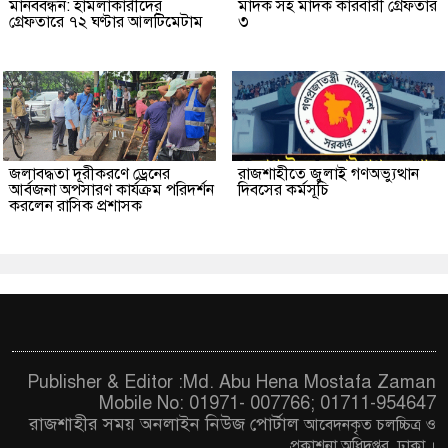
মানববন্ধন: হামলাকারীদের
মাদক সহ মাদক কারবারী গ্রেফতার
গ্রেফতারে ৭২ ঘণ্টার আলটিমেটাম
৩
জলাবদ্ধতা দূরীকরণে ড্রেনের
রাজশাহীতে জুলাই গণঅভ্যুত্থান
আর্বজনা অপসারণ কার্যক্রম পরিদর্শন
দিবসের কর্মসূচি
করলেন রাসিক প্রশাসক
Publisher & Editor :Md. Abu Hena Mostafa Zaman
Mobile No: 01971- 007766; 01711-954647
রাজশাহীর সময় অনলাইন নিউজ পোর্টাল
আবেদনকৃত চ
লচ্চিত্র ও
প্রকাশনা অধিদপ্তর, ঢাকা
।