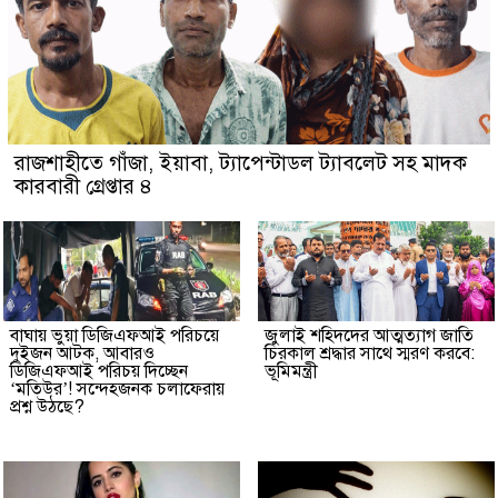
রাজশাহীতে গাঁজা, ইয়াবা, ট্যাপেন্টাডল ট্যাবলেট সহ মাদক
কারবারী গ্রেপ্তার ৪
বাঘায় ভুয়া ডিজিএফআই পরিচয়ে
জুলাই শহিদদের আত্মত্যাগ জাতি
দুইজন আটক, আবারও
চিরকাল শ্রদ্ধার সাথে স্মরণ করবে:
ডিজিএফআই পরিচয় দিচ্ছেন
ভূমিমন্ত্রী
‘মতিউর’! সন্দেহজনক চলাফেরায়
প্রশ্ন উঠছে?