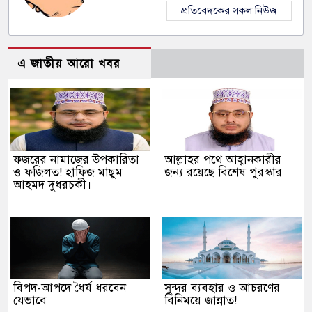
প্রতিবেদকের সকল নিউজ
এ জাতীয় আরো খবর
ফজরের নামাজের উপকারিতা
আল্লাহর পথে আহ্বানকারীর
ও ফজিলত! হাফিজ মাছুম
জন্য রয়েছে বিশেষ পুরস্কার
আহমদ দুধরচকী।
বিপদ-আপদে ধৈর্য ধরবেন
সুন্দর ব্যবহার ও আচরণের
যেভাবে
বিনিময়ে জান্নাত!