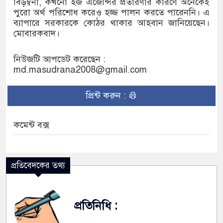
বিড়ম্বনা, কখনো হজ এজেন্সির প্রতারণার কারণে অনেকেই
পুরো অর্থ পরিশোধ করেও হজ্জ পালন করতে পারেননি। এ
ব্যাপারে সরকারকে কোঠর থাকার আহবান জানিয়েছেন।
মোবারকবাদ।
নিউজটি আপডেট করেছেন :
md.masudrana2008@gmail.com
প্রিন্ট করুন :
কমেন্ট বক্স
প্রতিবেদকের তথ্য
প্রতিনিধি :