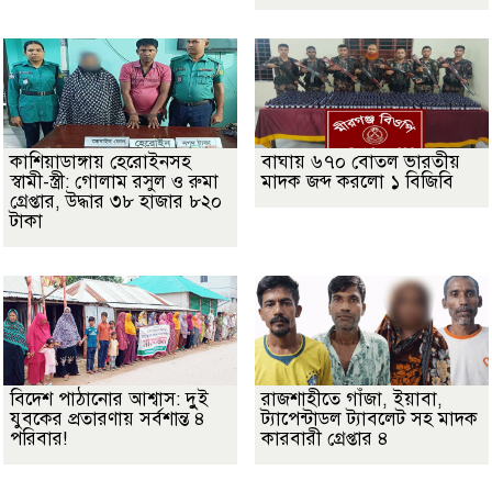
কাশিয়াডাঙ্গায় হেরোইনসহ
বাঘায় ৬৭০ বোতল ভারতীয়
স্বামী-স্ত্রী: গোলাম রসুল ও রুমা
মাদক জব্দ করলো ১ বিজিবি
গ্রেপ্তার, উদ্ধার ৩৮ হাজার ৮২০
টাকা
বিদেশ পাঠানোর আশ্বাস: দুুই
রাজশাহীতে গাঁজা, ইয়াবা,
যুবকের প্রতারণায় সর্বশান্ত ৪
ট্যাপেন্টাডল ট্যাবলেট সহ মাদক
পরিবার!
কারবারী গ্রেপ্তার ৪