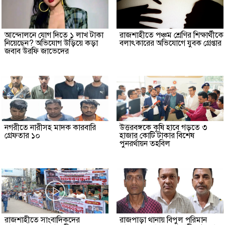
আন্দোলনে যোগ দিতে ১ লাখ টাকা
রাজশাহীতে পঞ্চম শ্রেণির শিক্ষার্থীকে
নিয়েছেন? অভিযোগ উড়িয়ে কড়া
বলাৎকারের অভিযোগে যুবক গ্রেপ্তার
জবাব উরফি জাভেদের
নগরীতে নারীসহ মাদক কারবারি
উত্তরবঙ্গকে কৃষি হাবে গড়তে ৩
গ্রেফতার ১০
হাজার কোটি টাকার বিশেষ
পুনরর্থায়ন তহবিল
রাজশাহীতে সাংবাদিকদের
রাজপাড়া থানায় বিপুল পরিমান