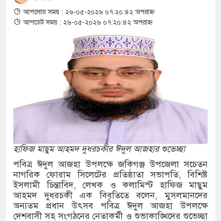
ী বৃক্ষরোপণ ও চারা বিতরণ কর্মসূচির উদ্বোধন
আপলোড সময় : ২৬-০৫-২০২৬ ০৭:২০:৪২ অপরাহ্ন
গে আক্রান্ত অসহায় রোগীর পাশে পুঠিয়ার এসিল্যান্ড
আপডেট সময় : ২৬-০৫-২০২৬ ০৭:২০:৪২ অপরাহ্ন
ডিজিএফআই পরিচয়ে দুইজন আটক, আবারও
দিচ্ছেন ‘মতিউর’! সন্দেহজনক চলাফেরায় প্রশ্ন
এসটিআই’র অনুমোদনহীন দই, মিষ্টি ও ঘি বিক্রেতাকে
হাফিজ মাছুম আহমদ দুধরচকীর ঈদুল আজহার শুভেচ্ছা
পবিত্র ঈদুল আজহা উপলক্ষে জকিগঞ্জ উপজেলা সচেতন
৪ বোতল স্ক্যাফসহ নারী মাদক কারবারি গ্রেপ্তার
নাগরিক ফোরাম সিলেটের প্রতিষ্ঠাতা সভাপতি, বিশিষ্ট
ইসলামী চিন্তাবিদ, লেখক ও কলামিস্ট হাফিজ মাছুম
াই হওয়া টাকাসহ ২ ছিনতাইকারী গ্রেফতার
আহমদ দুধরচকী এক বিবৃতিতে বলেন, মুসলমানদের
অন্যতম প্রধান উৎসব পবিত্র ঈদুল আজহা উপলক্ষে
চ দিনব্যাপী উদ্যোক্তা মেলা সমাপ্ত
দেশবাসী সহ সংগঠনের নেতাকর্মী ও শুভাকাঙ্খিদের শুভেচ্ছা