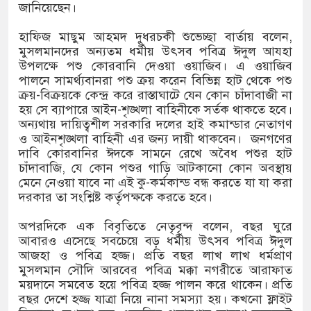
জানিয়েছেন।
িচ্ছন্ন, সবুজ ও নিরাপদ নগরী হিসেবে গড়ে তুলতে
হাফিজ মাছুম আহমদ দুধরচকী শুভেচ্ছা বার্তায় বলেন,
ি আহ্বান রাসিক প্রশাসকের
মুসলমানদের অন্যতম ধর্মীয় উৎসব পবিত্র ঈদুল আযহা
উপলক্ষে পশু কোরবানি দেওয়া ওয়াজিব। এ ওয়াজিব
কে জুলাই গণঅভ্যুত্থান সম্পর্কিত বিজয় মিছিল
পালনে সামর্থ্যবানরা পশু ক্রয় করেন বিভিন্ন হাট থেকে পশু
ক্রয়-বিক্রয়কে কেন্দ্র করে রাস্তাঘাটে যেন কোন চাঁদাবাজী না
ার প্রদান
হয় সে ব্যাপারে আইন-শৃঙ্খলা বাহিনীকে সর্তক থাকতে হবে।
অন্যথায় দায়িত্বশীল সরকারি দলের হাই কমান্ডার নেতাগণ
ক অভিযানে মাদক কারবারী গ্রেপ্তার, ৬
ও আইনশৃঙ্খলা বাহিনী এর জন্য দায়ী থাকবেন। জনগণের
দাবি কোরবানির ঈদকে সামনে রেখে অবৈধ পশুর হাট
চাঁদাবাজি, যে কোন পশুর গাড়ি আটকানো কোন অবস্থায়
মেনে নেওয়া যাবে না এই কু-কর্মকান্ড বন্ধ করতে যা যা করা
দরকার তা সংশ্লিষ্ট কর্তৃপক্ষকে করতে হবে।
অপরদিকে এক বিবৃতিতে নেতৃবৃন্দ বলেন, বছর ঘুরে
আবারও এসেছে সবচেয়ে বড় ধর্মীয় উৎসব পবিত্র ঈদুল
আজহা ও পবিত্র হজ্জ। প্রতি বছর লাখ লাখ ধর্মপ্রাণ
মুসলমান সৌদি আরবের পবিত্র মক্কা নগরীতে আরাফাত
ময়দানে সমবেত হয়ে পবিত্র হজ্জ পালন করে থাকেন। প্রতি
বছর দেশে হজ্জ যাত্রা নিয়ে নানা সমস্যা হয়। কখনো ফ্লাইট