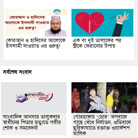
কোরআন ও হাদিসের আলোকে
এক বা দুই তালাকের পর
ইসলামী দাওয়াত এর গুরুত্ব!
স্ত্রীকে ফেরানোর উপায়
সর্বশেষ সংবাদ
সাংবাদিক আনসার তালুকদার
গোরহাঙ্গায় ‘চোর’ অপবাদে
স্বাধীনের পিতার মৃত্যুতে গভীর
গাছে বেঁধে নির্যাতন, প্রতিবাদে
শোক ও সমবেদনা
ছুরিকাঘাতে রক্তাক্ত ওয়ার্কশপ
মালিক