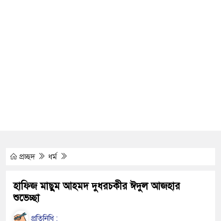
োতল ভারতীয় মাদক জব্দ করলো ১ বিজিবি
আশ্বাস: দুুই যুবকের প্রতারণায় সর্বশান্ত ৪ পরিবার!
জা, ইয়াবা, ট্যাপেন্টাডল ট্যাবলেট সহ মাদক কারবারী
সের মুখোমুখি সংঘর্ষে নিহত বেড়ে ৯
য়ে থেকে দ্বিতীয় দিন শেষ করল বাংলাদেশ
নিয়ে আরও ৩ শিশুর মৃত্যু
প্রচ্ছদ
ধর্ম
ইয়েমেনের সেনাঘাঁটি ইরান সমর্থিত হুথির নিশানায়,
হাফিজ মাছুম আহমদ দুধরচকীর ঈদুল আজহার
শুভেচ্ছা
িতায় ইয়ুথ চেঞ্জমেকার্স নেটওয়ার্কের উদ্যোগে
প্রতিনিধি :