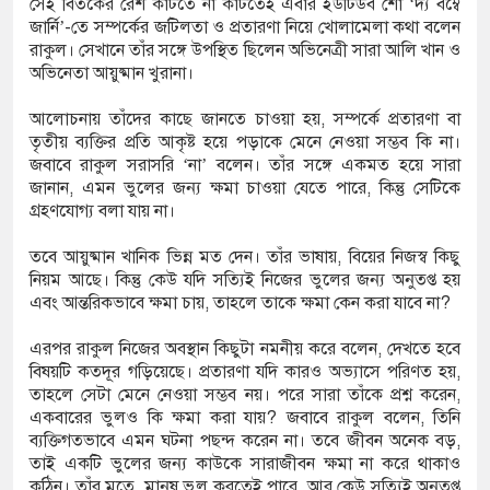
সেই বিতর্কের রেশ কাটতে না কাটতেই এবার ইউটিউব শো ‘দ্য বম্বে
 বস্তি উচ্ছেদ বন্ধের দাবিতে রাজশাহীতে মানববন্ধন
জার্নি’-তে সম্পর্কের জটিলতা ও প্রতারণা নিয়ে খোলামেলা কথা বলেন
রাকুল। সেখানে তাঁর সঙ্গে উপস্থিত ছিলেন অভিনেত্রী সারা আলি খান ও
ফতার নন রাবি শিক্ষক, সংবাদ সম্মেলনে ক্ষোভ
অভিনেতা আয়ুষ্মান খুরানা।
ারের
আলোচনায় তাঁদের কাছে জানতে চাওয়া হয়, সম্পর্কে প্রতারণা বা
তৃতীয় ব্যক্তির প্রতি আকৃষ্ট হয়ে পড়াকে মেনে নেওয়া সম্ভব কি না।
ন্যায় মৃত বেড়ে ৯৫, ক্ষতিগ্রস্ত ১১ লাখ মানুষ
জবাবে রাকুল সরাসরি ‘না’ বলেন। তাঁর সঙ্গে একমত হয়ে সারা
জানান, এমন ভুলের জন্য ক্ষমা চাওয়া যেতে পারে, কিন্তু সেটিকে
গ্রহণযোগ্য বলা যায় না।
তবে আয়ুষ্মান খানিক ভিন্ন মত দেন। তাঁর ভাষায়, বিয়ের নিজস্ব কিছু
নিয়ম আছে। কিন্তু কেউ যদি সত্যিই নিজের ভুলের জন্য অনুতপ্ত হয়
এবং আন্তরিকভাবে ক্ষমা চায়, তাহলে তাকে ক্ষমা কেন করা যাবে না?
এরপর রাকুল নিজের অবস্থান কিছুটা নমনীয় করে বলেন, দেখতে হবে
বিষয়টি কতদূর গড়িয়েছে। প্রতারণা যদি কারও অভ্যাসে পরিণত হয়,
তাহলে সেটা মেনে নেওয়া সম্ভব নয়। পরে সারা তাঁকে প্রশ্ন করেন,
একবারের ভুলও কি ক্ষমা করা যায়? জবাবে রাকুল বলেন, তিনি
ব্যক্তিগতভাবে এমন ঘটনা পছন্দ করেন না। তবে জীবন অনেক বড়,
তাই একটি ভুলের জন্য কাউকে সারাজীবন ক্ষমা না করে থাকাও
কঠিন। তাঁর মতে, মানুষ ভুল করতেই পারে, আর কেউ সত্যিই অনুতপ্ত