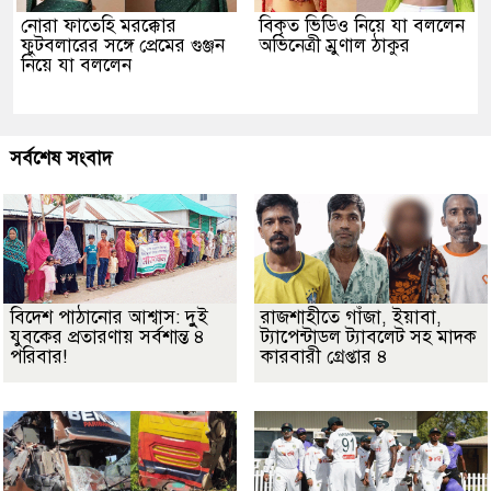
নোরা ফাতেহি মরক্কোর
বিকৃত ভিডিও নিয়ে যা বললেন
ফুটবলারের সঙ্গে প্রেমের গুঞ্জন
অভিনেত্রী ম্রুণাল ঠাকুর
নিয়ে যা বললেন
সর্বশেষ সংবাদ
বিদেশ পাঠানোর আশ্বাস: দুুই
রাজশাহীতে গাঁজা, ইয়াবা,
যুবকের প্রতারণায় সর্বশান্ত ৪
ট্যাপেন্টাডল ট্যাবলেট সহ মাদক
পরিবার!
কারবারী গ্রেপ্তার ৪