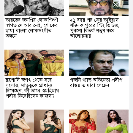
ভারতের জনপ্রিয় লোকশিল্পী
২১ বছর পর ফের ভাইরাল
স্বাগত দে আর নেই, শোকের
শক্তি কাপুরের স্টিং ভিডিও,
ছায়া বাংলা লোকসংগীত
পুরনো বিতর্ক নতুন করে
অঙ্গনে
আলোচনায়
রূপোলি জগৎ থেকে সরে
গজনি খ্যাত অভিনেতা প্রদীপ
সংসার, মাতৃত্বকে প্রাধান্য
রাওয়াত মারা গেছেন
দিয়েছেন, কী ভাবে স্বমহিমায়
পর্দায় ফিরেছিলেন কাজল?