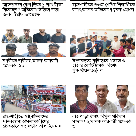
আন্দোলনে যোগ দিতে ১ লাখ টাকা
রাজশাহীতে পঞ্চম শ্রেণির শিক্ষার্থীকে
নিয়েছেন? অভিযোগ উড়িয়ে কড়া
বলাৎকারের অভিযোগে যুবক গ্রেপ্তার
জবাব উরফি জাভেদের
নগরীতে নারীসহ মাদক কারবারি
উত্তরবঙ্গকে কৃষি হাবে গড়তে ৩
গ্রেফতার ১০
হাজার কোটি টাকার বিশেষ
পুনরর্থায়ন তহবিল
রাজশাহীতে সাংবাদিকদের
রাজপাড়া থানায় বিপুল পরিমান
মানববন্ধন: হামলাকারীদের
মাদক সহ মাদক কারবারী গ্রেফতার
গ্রেফতারে ৭২ ঘণ্টার আলটিমেটাম
৩