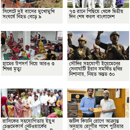
সিলেটে দুই বাসের মুখোমুখি
৭৩ রানে পিছিয়ে থেকে দ্বিতীয়
সংঘর্ষে নিহত বেড়ে ৯
দিন শেষ করল বাংলাদেশ
হামের উপসর্গ নিয়ে আরও ৩
সৌদির সহযোগী ইয়েমেনের
শিশুর মৃত্যু
সেনাঘাঁটি ইরান সমর্থিত হুথির
নিশানায়, নিহত অন্তত ৩০
রাসিকের সহযোগিতায় ইয়ুথ
জটিল কিডনি রোগে আক্রান্ত
চেঞ্জমেকার্স নেটওয়ার্কের
অসহায় রোগীর পাশে পুঠিয়ার