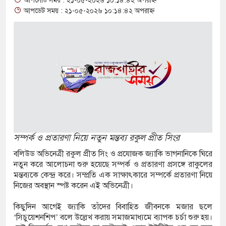
আপলোড সময় : ২১-০৫-২০২৬ ১০:১৪:৪২ অপরাহ্ন
আপডেট সময় : ২১-০৫-২০২৬ ১০:১৪:৪২ অপরাহ্ন
৪ বোতল স্ক্যাফসহ নারী মাদক কারবারি গ্রেপ্তার
াই হওয়া টাকাসহ ২ ছিনতাইকারী গ্রেফতার
চ দিনব্যাপী উদ্যোক্তা মেলা সমাপ্ত
িচ্ছন্ন, সবুজ ও নিরাপদ নগরী হিসেবে গড়ে তুলতে
ি আহ্বান রাসিক প্রশাসকের
কে জুলাই গণঅভ্যুত্থান সম্পর্কিত বিজয় মিছিল
সম্পর্ক ও প্রতারণা নিয়ে নতুন মন্তব্য রকুল প্রীত সিংর
ার প্রদান
বলিউড অভিনেত্রী রকুল প্রীত সিং ও প্রযোজক জ্যাকি ভাগনানিকে ঘিরে
নতুন করে আলোচনা শুরু হয়েছে সম্পর্ক ও প্রতারণা প্রসঙ্গে রাকুলের
ক অভিযানে মাদক কারবারী গ্রেপ্তার, ৬
মন্তব্যকে কেন্দ্র করে। সম্প্রতি এক সাক্ষাৎকারে সম্পর্কে প্রতারণা নিয়ে
নিজের অবস্থান স্পষ্ট করেন এই অভিনেত্রী।
যাপেন্টাডল, ইয়াবা ও গাঁজাসহ ৬ মাদক কারবারি
কিছুদিন আগেই জ্যাকি তাঁদের বিবাহিত জীবনকে মজার ছলে
‘সিচুয়েশনশিপ’ বলে উল্লেখ করায় সমাজমাধ্যমে ব্যাপক চর্চা শুরু হয়।