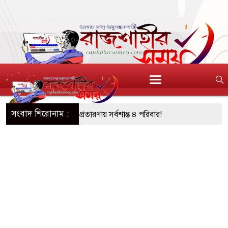
সংবাদ শিরোনাম :
আশ্বাস: দুুই যুবকের প্রতারণায় সর্বশান্ত ৪ পরিবার!
জা, ইয়াবা, ট্যাপেন্টাডল ট্যাবলেট সহ মাদক কারবারী
সের মুখোমুখি সংঘর্ষে নিহত বেড়ে ৯
য়ে থেকে দ্বিতীয় দিন শেষ করল বাংলাদেশ
নিয়ে আরও ৩ শিশুর মৃত্যু