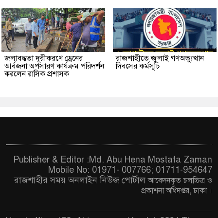
জলাবদ্ধতা দূরীকরণে ড্রেনের
রাজশাহীতে জুলাই গণঅভ্যুত্থান
আর্বজনা অপসারণ কার্যক্রম পরিদর্শন
দিবসের কর্মসূচি
করলেন রাসিক প্রশাসক
Publisher & Editor :Md. Abu Hena Mostafa Zaman
Mobile No: 01971- 007766; 01711-954647
রাজশাহীর সময় অনলাইন নিউজ পোর্টাল
আবেদনকৃত চ
লচ্চিত্র ও
প্রকাশনা অধিদপ্তর, ঢাকা
।