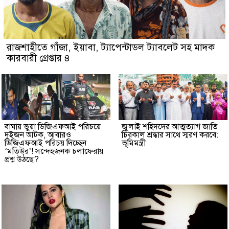
রাজশাহীতে গাঁজা, ইয়াবা, ট্যাপেন্টাডল ট্যাবলেট সহ মাদক
কারবারী গ্রেপ্তার ৪
বাঘায় ভুয়া ডিজিএফআই পরিচয়ে
জুলাই শহিদদের আত্মত্যাগ জাতি
দুইজন আটক, আবারও
চিরকাল শ্রদ্ধার সাথে স্মরণ করবে:
ডিজিএফআই পরিচয় দিচ্ছেন
ভূমিমন্ত্রী
‘মতিউর’! সন্দেহজনক চলাফেরায়
প্রশ্ন উঠছে?