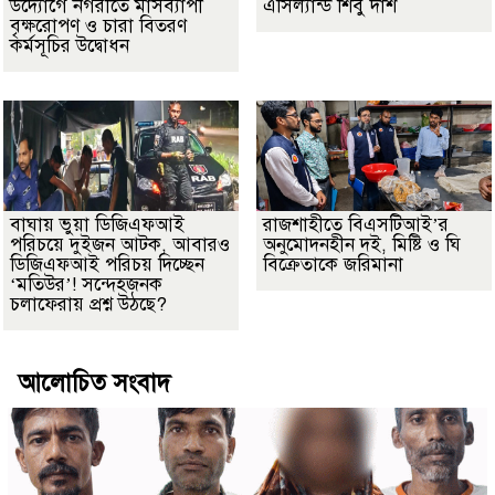
উদ্যোগে নগরীতে মাসব্যাপী
এসিল্যান্ড শিবু দাশ
বৃক্ষরোপণ ও চারা বিতরণ
কর্মসূচির উদ্বোধন
বাঘায় ভুয়া ডিজিএফআই
রাজশাহীতে বিএসটিআই’র
পরিচয়ে দুইজন আটক, আবারও
অনুমোদনহীন দই, মিষ্টি ও ঘি
ডিজিএফআই পরিচয় দিচ্ছেন
বিক্রেতাকে জরিমানা
‘মতিউর’! সন্দেহজনক
চলাফেরায় প্রশ্ন উঠছে?
আলোচিত সংবাদ