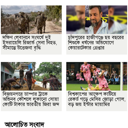
দক্ষিণ লেবাননে সংঘর্ষে দুই
চাঁদপুরের হাজীগঞ্জে ছয় বছরের
ইসরায়েলি রিজার্ভ সেনা নিহত,
শিশুকে ধর্ষণের অভিযোগে
সীমান্তে উত্তেজনা বৃদ্ধি
কেয়ারটেকার গ্রেপ্তার
বিজয়নগরে ডাম্পার ট্রাকে
বিশ্বকাপের আক্ষেপ কাটিয়ে
অভিনব কৌশলে লুকানো সোয়া
রেকর্ড গড়ে মেসির জোড়া গোল,
কোটি টাকার ভারতীয় জিরা জব্দ
বড় জয় ইন্টার মায়ামির
আলোচিত সংবাদ