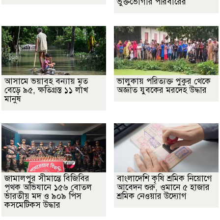
ভুক্তভোগীর পরিবারের
আসামে ভয়াবহ বন্যায় মৃত
ভালুকায় পরিত্যক্ত পুকুর থেকে
বেড়ে ৯৫, ক্ষতিগ্রস্ত ১১ লাখ
অজ্ঞাত যুবকের মরদেহ উদ্ধার
মানুষ
জামালপুর সীমান্তে বিজিবির
বাংলাদেশি কৃষি শ্রমিক নিয়োগে
পৃথক অভিযানে ১৫৬ বোতল
আবেদন শুরু, ওমানে ৫ হাজার
ভারতীয় মদ ও ৯০৯ পিস
শ্রমিক নেওয়ার উদ্যোগ
কসমেটিকস উদ্ধার