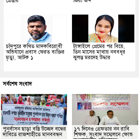
গ্রেপ্তার
জিরা জব্দ
চাঁদপুরে কথিত মাদকবিরোধী
টাঙ্গাইলে প্রেমের পর বিয়ে,
অভিযানে প্রবাস ফেরত ব্যক্তির
তিন মাসের মাথায় নববধূর
মৃত্যু, আটক ১
ঝুলন্ত মরদেহ উদ্ধার
সর্বশেষ সংবাদ
পুনর্বাসন ছাড়া বস্তি উচ্ছেদ বন্ধের
১৭ দিনেও গ্রেফতার নন রাবি
দাবিতে রাজশাহীতে মানববন্ধন
শিক্ষক, সংবাদ সম্মেলনে ক্ষোভ