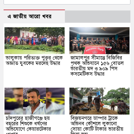
এ জাতীয় আরো খবর
ভালুকায় পরিত্যক্ত পুকুর থেকে
জামালপুর সীমান্তে বিজিবির
অজ্ঞাত যুবকের মরদেহ উদ্ধার
পৃথক অভিযানে ১৫৬ বোতল
ভারতীয় মদ ও ৯০৯ পিস
কসমেটিকস উদ্ধার
চাঁদপুরের হাজীগঞ্জে ছয়
বিজয়নগরে ডাম্পার ট্রাকে
বছরের শিশুকে ধর্ষণের
অভিনব কৌশলে লুকানো
অভিযোগে কেয়ারটেকার
সোয়া কোটি টাকার ভারতীয়