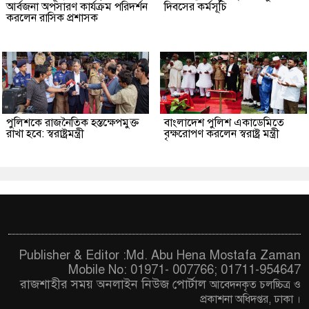
আর্বজনা অপসারণ কার্যক্রম পরিদর্শন
দিবসের কর্মসূচি
করলেন রাসিক প্রশাসক
পুলিশকে রাজনৈতিক হস্তক্ষেপমুক্ত
বাংলাদেশ পুলিশ একাডেমিতে
রাখা হবে: স্বরাষ্ট্রমন্ত্রী
বৃক্ষরোপণ করলেন স্বরাষ্ট্র মন্ত্রী
Publisher & Editor :Md. Abu Hena Mostafa Zaman
Mobile No: 01971- 007766; 01711-954647
রাজশাহীর সময় অনলাইন নিউজ পোর্টাল
আবেদনকৃত চ
লচ্চিত্র ও
প্রকাশনা অধিদপ্তর, ঢাকা
।