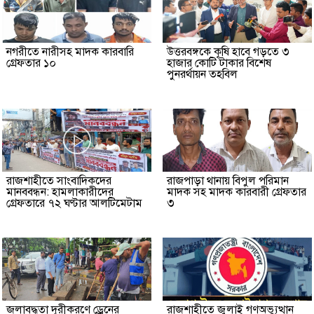
নগরীতে নারীসহ মাদক কারবারি
উত্তরবঙ্গকে কৃষি হাবে গড়তে ৩
গ্রেফতার ১০
হাজার কোটি টাকার বিশেষ
পুনরর্থায়ন তহবিল
রাজশাহীতে সাংবাদিকদের
রাজপাড়া থানায় বিপুল পরিমান
মানববন্ধন: হামলাকারীদের
মাদক সহ মাদক কারবারী গ্রেফতার
গ্রেফতারে ৭২ ঘণ্টার আলটিমেটাম
৩
জলাবদ্ধতা দূরীকরণে ড্রেনের
রাজশাহীতে জুলাই গণঅভ্যুত্থান