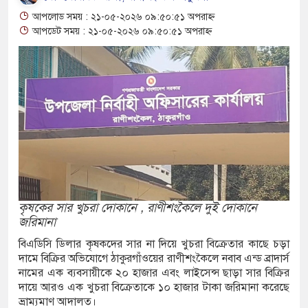
আপলোড সময় : ২১-০৫-২০২৬ ০৯:৫০:৫১ অপরাহ্ন
রানোর পর ব্যাটেই জবাব, অস্ট্রেলিয়ার বিপক্ষে মিরাজের
আপডেট সময় : ২১-০৫-২০২৬ ০৯:৫০:৫১ অপরাহ্ন
ম্পন্ন ক্রীড়াবিদদের জন্য আন্তর্জাতিক মানের জাতীয়
গিতা আয়োজন করবে সরকার
রুত সিদ্ধান্তের বার্তা রিয়ালের, চুক্তি নবায়নে জোর
িয় লোকশিল্পী স্বাগত দে আর নেই, শোকের ছায়া বাংলা
কৃষকের সার খুচরা দোকানে , রাণীশংকৈলে দুই দোকানে
জরিমানা
নে
বিএডিসি ডিলার কৃষকদের সার না দিয়ে খুচরা বিক্রেতার কাছে চড়া
দামে বিক্রির অভিযোগে ঠাকুরগাঁওয়ের রাণীশংকৈলে নবাব এন্ড ব্রাদার্স
রতারণা: বাংলাদেশিদের সতর্ক করল ঢাকাস্থ ভারতীয়
নামের এক ব্যবসায়ীকে ২০ হাজার এবং লাইসেন্স ছাড়া সার বিক্রির
দায়ে আরও এক খুচরা বিক্রেতাকে ১০ হাজার টাকা জরিমানা করেছে
ভ্রাম্যমাণ আদালত।