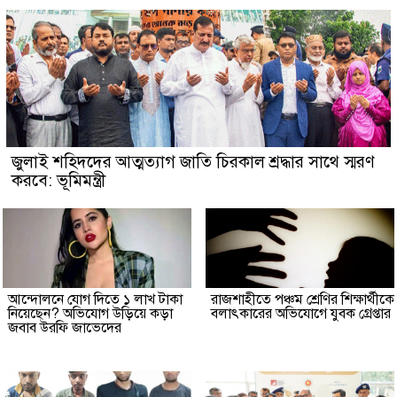
জুলাই শহিদদের আত্মত্যাগ জাতি চিরকাল শ্রদ্ধার সাথে স্মরণ
করবে: ভূমিমন্ত্রী
আন্দোলনে যোগ দিতে ১ লাখ টাকা
রাজশাহীতে পঞ্চম শ্রেণির শিক্ষার্থীকে
নিয়েছেন? অভিযোগ উড়িয়ে কড়া
বলাৎকারের অভিযোগে যুবক গ্রেপ্তার
জবাব উরফি জাভেদের