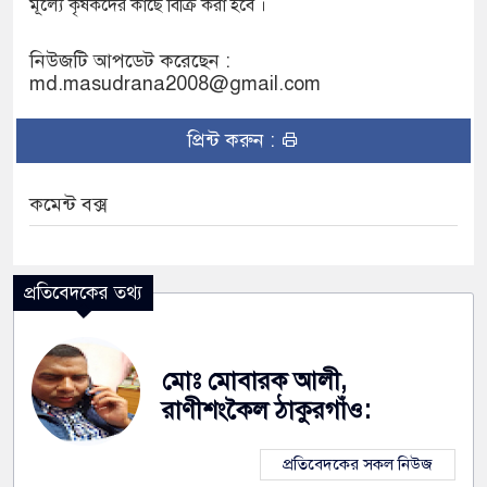
মূল্যে কৃষকদের কাছে বিক্রি করা হবে ।
নিউজটি আপডেট করেছেন :
md.masudrana2008@gmail.com
প্রিন্ট করুন :
কমেন্ট বক্স
প্রতিবেদকের তথ্য
মোঃ মোবারক আলী,
রাণীশংকৈল ঠাকুরগাঁও:
প্রতিবেদকের সকল নিউজ