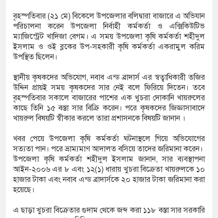
ফএসআরইউ থেকে জাতীয় গ্রিডে গ্যাস সরবরাহ বেড়ে
বৃহস্পতিবার (২১ মে) বিকেলে উপজেলার বলিদ্বারা বাজারে এ অভিযান
পরিচালনা করেন উপজেলা নির্বাহী কর্মকর্তা ও এক্সিকিউটিভ
ফুট
ম্যাজিস্ট্রেট খাদিজা বেগম। এ সময় উপজেলা কৃষি কর্মকর্তা শহীদুল
ইসলাম ও ওই ব্লকের উপ-সহকারী কৃষি কর্মকর্তা একরামুল করিম
ন হচ্ছে ‘ফ্যামিলি কার্ড’ কর্মসূচি, চার বছরে অন্তর্ভুক্ত
উপস্থিত ছিলেন।
লাখ পরিবার
স্থানীয় কৃষকদের অভিযোগ, নবাব এন্ড ব্রাদার্স এর স্বত্বাধিকারী তজির
উদ্দিন প্রায়ই সময় কৃষকদের সার নেই বলে ফিরিয়ে দিতেন। তবে
 নর্থ ক্যারোলাইনায় বন্দুক হামলায় নিহত ৩, একই
বৃহস্পতিবার সকালে বাজারের পাশের এক খুচরা দোকানি খায়রুলের
কাছে তিনি ১৫ বস্তা সার বিক্রি করেন। পরে কৃষকদের জিজ্ঞাসাবাদে
া জড়িত
খায়রুল বিষয়টি স্বীকার করলে তারা প্রশাসনকে বিষয়টি জানান ।
া সমাজ কল্যাণ সংগঠনের নেতৃবৃন্দের সঙ্গে সিটি
খবর পেয়ে উপজেলা কৃষি কর্মকর্তা ঘটনাস্থলে গিয়ে অভিযোগের
সত্যতা পান। পরে ভ্রাম্যমাণ আদালত বসিয়ে তাদের জরিমানা করেন।
শাসকের সৌজন্য সাক্ষাৎ
উপজেলা কৃষি কর্মকর্তা শহীদুল ইসলাম জানান, সার ব্যবস্থাপনা
আইন-২০০৬ এর ৮ এবং ১২(১) ধারায় খুচরা বিক্রেতা খায়রুলকে ১০
 মাদকবিরোধী অভিযানে প্রবাস ফেরত ব্যক্তির মৃত্যু,
হাজার টাকা এবং নবাব এন্ড ব্রাদার্সকে ২০ হাজার টাকা জরিমানা করা
হয়েছে।
এ ছাড়া খুচরা বিক্রেতার গুদাম থেকে জব্দ করা ১১৮ বস্তা সার সরকারি