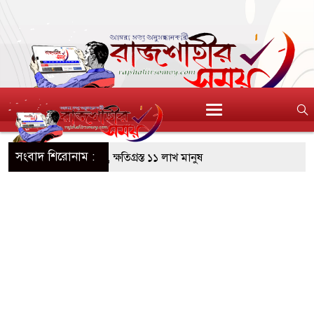
সংবাদ শিরোনাম :
ন্যায় মৃত বেড়ে ৯৫, ক্ষতিগ্রস্ত ১১ লাখ মানুষ
যক্ত পুকুর থেকে অজ্ঞাত যুবকের মরদেহ উদ্ধার
ান্তে বিজিবির পৃথক অভিযানে ১৫৬ বোতল ভারতীয়
কসমেটিকস উদ্ধার
ি শ্রমিক নিয়োগে আবেদন শুরু, ওমানে ৫ হাজার শ্রমিক