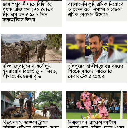
জামালপুর সীমান্তে বিজিবির
বাংলাদেশি কৃষি শ্রমিক নিয়োগে
পৃথক অভিযানে ১৫৬ বোতল
আবেদন শুরু, ওমানে ৫ হাজার
ভারতীয় মদ ও ৯০৯ পিস
শ্রমিক নেওয়ার উদ্যোগ
কসমেটিকস উদ্ধার
দক্ষিণ লেবাননে সংঘর্ষে দুই
চাঁদপুরের হাজীগঞ্জে ছয় বছরের
ইসরায়েলি রিজার্ভ সেনা নিহত,
শিশুকে ধর্ষণের অভিযোগে
সীমান্তে উত্তেজনা বৃদ্ধি
কেয়ারটেকার গ্রেপ্তার
বিজয়নগরে ডাম্পার ট্রাকে
বিশ্বকাপের আক্ষেপ কাটিয়ে
অভিনব কৌশলে লুকানো সোয়া
রেকর্ড গড়ে মেসির জোড়া গোল,