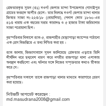
লাখ পরিবার
গ্রেফতারকৃত সুমন (৩১) নওগাঁ জেলার মান্দা উপজেলার গোসাইপুর
গ্রামের ফরহাদ আলীর ছেলে। তার বিরুদ্ধে নওগাঁ জেলার মান্দা থানার
 নর্থ ক্যারোলাইনায় বন্দুক হামলায় নিহত ৩, একই
জিআর সাজা নং-২২৩/১৮ (বোয়ালিয়া), পেনাল কোড ১৮৬০-এর
৪১৩ ধারায় এক বছরের সশ্রম কারাদণ্ড ও ৫ হাজার টাকা জরিমানার
া জড়িত
সাজা পরোয়ানা ছিল।
া সমাজ কল্যাণ সংগঠনের নেতৃবৃন্দের সঙ্গে সিটি
বৃহস্পতিবার বিকালে র‌্যাব-৫, রাজশাহীর মোল্লাপাড়া ক্যাম্পের পাঠানো
এক প্রেস বিজ্ঞপ্তিতে এ তথ্য নিশ্চিত করা হয় ।
শাসকের সৌজন্য সাক্ষাৎ
র‍্যাব জানায়, জিজ্ঞাসাবাদে সুমন জানিয়েছে গ্রেফতার এড়াতে তিনি
 মাদকবিরোধী অভিযানে প্রবাস ফেরত ব্যক্তির মৃত্যু,
দীর্ঘদিন ধরে ছদ্মবেশ ধারণ করে নগরীর রাজপাড়া থানা এলাকায়
অবস্থান করছিলো এবং ঘটনার সঙ্গে নিজের সম্পৃক্ততার কথাও স্বীকার
করে সে।
েমের পর বিয়ে, তিন মাসের মাথায় নববধূর ঝুলন্ত মরদেহ
বৃহস্পতিবার সকালে তাকে রাজপাড়া থানার মাধ্যমে কারাগারে প্রেরণ
করা হয়েছে।
ভীর সাগরে জলদস্যুদের হামলা, আহত ১২ জেলে
নিউজটি আপডেট করেছেন :
md.masudrana2008@gmail.com