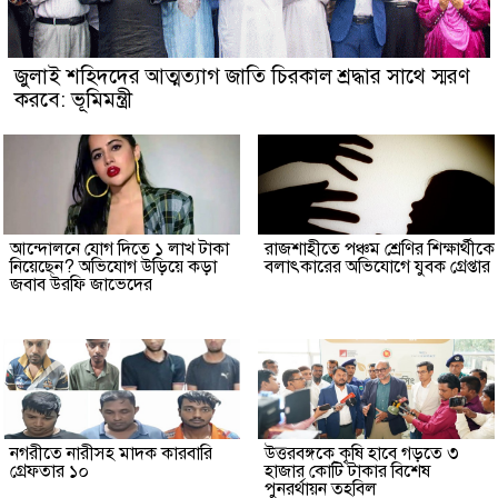
জুলাই শহিদদের আত্মত্যাগ জাতি চিরকাল শ্রদ্ধার সাথে স্মরণ
করবে: ভূমিমন্ত্রী
আন্দোলনে যোগ দিতে ১ লাখ টাকা
রাজশাহীতে পঞ্চম শ্রেণির শিক্ষার্থীকে
নিয়েছেন? অভিযোগ উড়িয়ে কড়া
বলাৎকারের অভিযোগে যুবক গ্রেপ্তার
জবাব উরফি জাভেদের
নগরীতে নারীসহ মাদক কারবারি
উত্তরবঙ্গকে কৃষি হাবে গড়তে ৩
গ্রেফতার ১০
হাজার কোটি টাকার বিশেষ
পুনরর্থায়ন তহবিল