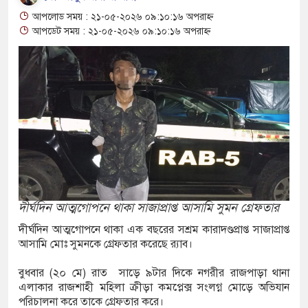
ম্পন্ন ক্রীড়াবিদদের জন্য আন্তর্জাতিক মানের জাতীয়
আপলোড সময় : ২১-০৫-২০২৬ ০৯:১০:১৬ অপরাহ্ন
গিতা আয়োজন করবে সরকার
আপডেট সময় : ২১-০৫-২০২৬ ০৯:১০:১৬ অপরাহ্ন
রুত সিদ্ধান্তের বার্তা রিয়ালের, চুক্তি নবায়নে জোর
িয় লোকশিল্পী স্বাগত দে আর নেই, শোকের ছায়া বাংলা
নে
্রতারণা: বাংলাদেশিদের সতর্ক করল ঢাকাস্থ ভারতীয়
দীর্ঘদিন আত্মগোপনে থাকা সাজাপ্রাপ্ত আসামি সুমন গ্রেফতার
দীর্ঘদিন আত্মগোপনে থাকা এক বছরের সশ্রম কারাদণ্ডপ্রাপ্ত সাজাপ্রাপ্ত
ফএসআরইউ থেকে জাতীয় গ্রিডে গ্যাস সরবরাহ বেড়ে
আসামি মোঃ সুমনকে গ্রেফতার করেছে র‍্যাব।
ফুট
বুধবার (২০ মে) রাত সাড়ে ৯টার দিকে নগরীর রাজপাড়া থানা
এলাকার রাজশাহী মহিলা ক্রীড়া কমপ্লেক্স সংলগ্ন মোড়ে অভিযান
ধন হচ্ছে ‘ফ্যামিলি কার্ড’ কর্মসূচি, চার বছরে অন্তর্ভুক্ত
পরিচালনা করে তাকে গ্রেফতার করে।