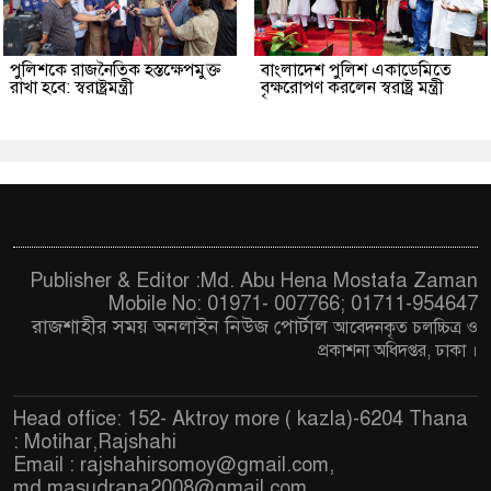
পুলিশকে রাজনৈতিক হস্তক্ষেপমুক্ত
বাংলাদেশ পুলিশ একাডেমিতে
রাখা হবে: স্বরাষ্ট্রমন্ত্রী
বৃক্ষরোপণ করলেন স্বরাষ্ট্র মন্ত্রী
Publisher & Editor :Md. Abu Hena Mostafa Zaman
Mobile No: 01971- 007766; 01711-954647
রাজশাহীর সময় অনলাইন নিউজ পোর্টাল
আবেদনকৃত চ
লচ্চিত্র ও
প্রকাশনা অধিদপ্তর, ঢাকা
।
Head office: 152- Aktroy more ( kazla)-6204 Thana
: Motihar,Rajshahi
Email :
rajshahirsomoy@gmail.com
,
md.masudrana2008@gmail.com