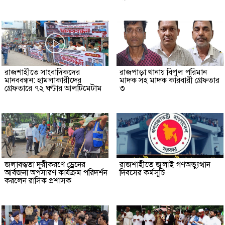
রাজশাহীতে সাংবাদিকদের
রাজপাড়া থানায় বিপুল পরিমান
মানববন্ধন: হামলাকারীদের
মাদক সহ মাদক কারবারী গ্রেফতার
গ্রেফতারে ৭২ ঘণ্টার আলটিমেটাম
৩
জলাবদ্ধতা দূরীকরণে ড্রেনের
রাজশাহীতে জুলাই গণঅভ্যুত্থান
আর্বজনা অপসারণ কার্যক্রম পরিদর্শন
দিবসের কর্মসূচি
করলেন রাসিক প্রশাসক