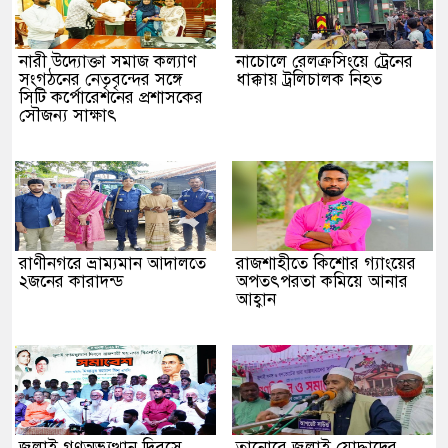
নারী উদ্যোক্তা সমাজ কল্যাণ
নাচোলে রেলক্রসিংয়ে ট্রেনের
সংগঠনের নেতৃবৃন্দের সঙ্গে
ধাক্কায় ট্রলিচালক নিহত
সিটি কর্পোরেশনের প্রশাসকের
সৌজন্য সাক্ষাৎ
রাণীনগরে ভ্রাম্যমান আদালতে
রাজশাহীতে কিশোর গ্যাংয়ের
২জনের কারাদন্ড
অপতৎপরতা কমিয়ে আনার
আহ্বান
জুলাই গণঅভ্যুত্থান দিবসে
তানোরে জুলাই যোদ্ধাদের