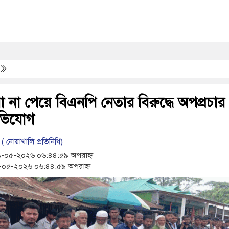
ারিয়ে আটাবোঝাই ট্রাক বসতঘরের ওপর, অন্তঃসত্ত্বা নারীর মৃত্যু
াতৃত্বকে প্রাধান্য দিয়েছেন, কী ভাবে স্বমহিমায় পর্দায় ফিরেছিলেন কাজল?
্রদীপ রাওয়াত মারা গেছেন
েত্রী ম্রুণাল ঠাকুর
মায়ের মরদেহ ৩ বছর ধরে ফ্রিজে রাখলেন ছেলে
 না পেয়ে বিএনপি নেতার বিরুদ্ধে অপপ্রচার
ভিযোগ
 ( নোয়াখালি প্রতিনিধি)
-০৫-২০২৬ ০৬:৪৪:৫৯ অপরাহ্ন
০৫-২০২৬ ০৬:৪৪:৫৯ অপরাহ্ন