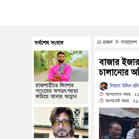
্ভরতা ও অর্থনৈতিক সার্বভৌমত্বের ভিত্তি: ববি হাজ্জাজ
গোপালগঞ্জে নিয়ন্ত্রণ হ
কশার মুখোমুখি সংঘর্ষে নিহত ১, আহত ৪
রূপোলি জগৎ থেকে সরে সংসার, ম
ে নারীসহ ৭ মাদক কারবারি গ্রেফতার, আটক ২২
গজনি খ্যাত অভিনেতা প
প্রচ্ছদ
সারাদেশ
সর্বশেষ সংবাদ
ের সঙ্গে প্রেমের গুঞ্জন নিয়ে যা বললেন
বিকৃত ভিডিও নিয়ে যা বললেন অভিন
খুব ব্যথিত হয়েছি: ভারপ্রাপ্ত রাষ্ট্রপতি
বাজার ইজারা
চালানোর অ
রাজশাহীতে কিশোর
গিয়াস উদ্দিন রনি
গ্যাংয়ের অপতৎপরতা
আপলোড সময় : ২১
কমিয়ে আনার আহ্বান
আপডেট সময় : ২১-