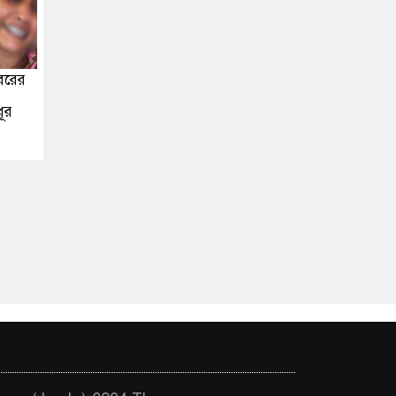
বরের
ধূর