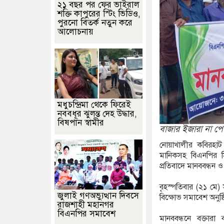
২১ বছর পর ফের ভাইরাল
শক্তি কাপুরের স্টিং ভিডিও,
পুরনো বিতর্ক নতুন করে
আলোচনায়
মধুচন্দ্রিমা থেকে ফিরেই
নববধূর ঝুলন্ত দেহ উদ্ধার,
বিষপান স্বামীর
বাজার ইজারা না পে
নোয়াখালীর কবিরহাট
মানিকসহ বিএনপির সিন
প্রতিবাদে মানববন্ধন 
বৃহস্পতিবার (২১ মে
জুলাই গণঅভ্যুত্থান দিবসে
বিক্ষোভ সমাবেশ অনুষ্
রাজশাহী মহানগর
বিএনপির সমাবেশ
মানববন্ধনে বক্তার