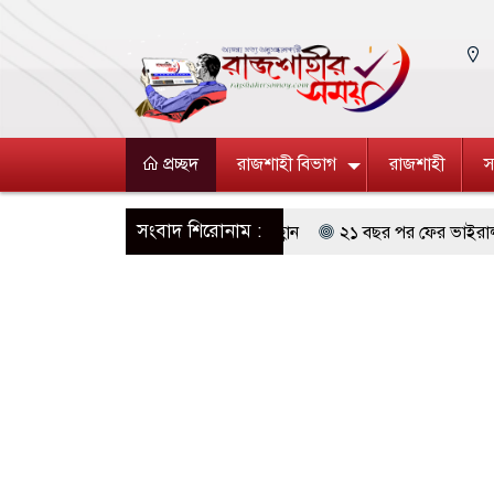
প্রচ্ছদ
রাজশাহী বিভাগ
রাজশাহী
স
সংবাদ শিরোনাম :
র অপতৎপরতা কমিয়ে আনার আহ্বান
২১ বছর পর ফের ভাইরাল শক্তি কাপুরে
র ঝুলন্ত দেহ উদ্ধার, বিষপান স্বামীর
জুলাই গণঅভ্যুত্থান দিবসে রাজশাহী
নিখোঁজ, উদ্ধার অভিযান অব্যাহত
অফিস সহকারী পরিচয়ে চার বছর এইচএসসির
দ্ধার স্রোত, ঠাকুরগাঁওয়ে জুলাই শহীদদের স্মরণে শ্রদ্ধাঞ্জলি ও জুলাই যোদ্ধাদের সং
্যাম্প নিয়ে হয়রানিমূলক মামলা, কারারক্ষীর বিরুদ্ধে অভিযোগ
জি বন্ধে পরিবহন মালিক- শ্রমিক সমিতি ও জেলা পুলিশ প্রশাসনের মতবিনিময় 