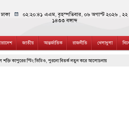
ঢাকা
০২:২০:৪১ এএম
, বৃহস্পতিবার, ০৬ অগাস্ট ২০২৬ ,
২২ 
১৪৩৩
বঙ্গাব্দ
ারাদেশ
জাতীয়
আন্তর্জাতিক
রাজনীতি
খেলাধুলা
বি
র স্টিং ভিডিও, পুরনো বিতর্ক নতুন করে আলোচনায়
 মহানগর বিএনপির সমাবেশ
 খাতা মূল্যায়ন, তদন্তে সিলেট শিক্ষা বোর্ড
বর্ধনা
তানোরে জুলাই যোদ্ধাদের সংবর্ধনা ও আলোচনা সভা
সভা অনুষ্ঠিত