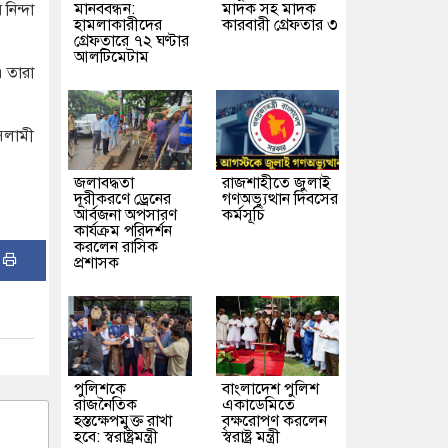
মানববন্ধন:
মাদক সহ মাদক
নিন্দা
হামলাকারীদের
কারবারী গ্রেফতার ৩
গ্রেফতারে ৭২ ঘণ্টার
আলটিমেটাম
। তারা
ইসলামী
জলাবদ্ধতা
রাজশাহীতে জুলাই
দূরীকরণে ড্রেনের
গণঅভ্যুত্থান দিবসের
আর্বজনা অপসারণ
কর্মসূচি
কার্যক্রম পরিদর্শন
করলেন রাসিক
:
প্রশাসক
পুলিশকে
বাংলাদেশ পুলিশ
রাজনৈতিক
একাডেমিতে
হস্তক্ষেপমুক্ত রাখা
বৃক্ষরোপণ করলেন
হবে: স্বরাষ্ট্রমন্ত্রী
স্বরাষ্ট্র মন্ত্রী