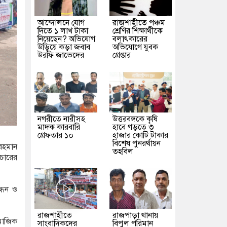
আন্দোলনে যোগ
রাজশাহীতে পঞ্চম
দিতে ১ লাখ টাকা
শ্রেণির শিক্ষার্থীকে
নিয়েছেন? অভিযোগ
বলাৎকারের
উড়িয়ে কড়া জবাব
অভিযোগে যুবক
উরফি জাভেদের
গ্রেপ্তার
নগরীতে নারীসহ
উত্তরবঙ্গকে কৃষি
মাদক কারবারি
হাবে গড়তে ৩
গ্রেফতার ১০
হাজার কোটি টাকার
বিশেষ পুনরর্থায়ন
রহমান
তহবিল
রচারের
্ধন ও
রাজশাহীতে
রাজপাড়া থানায়
মাজিক
সাংবাদিকদের
বিপুল পরিমান