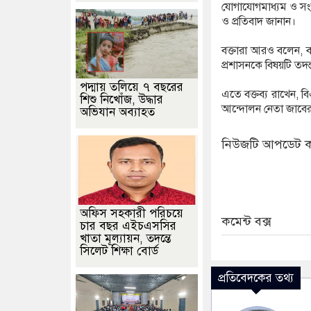
যোগাযোগমাধ্যম ও সংবাদ
ও প্রতিবাদ জানান।
বক্তারা আরও বলেন, ব
প্রশাসনকে বিষয়টি তদন্
পদ্মায় তলিয়ে ৭ বছরের
এতে বক্তব্য রাখেন, 
শিশু নিখোঁজ, উদ্ধার
আন্দোলন নেতা জাবের
অভিযান অব্যাহত
নিউজটি আপডেট ক
অফিস সহকারী পরিচয়ে
কমেন্ট বক্স
চার বছর এইচএসসির
খাতা মূল্যায়ন, তদন্তে
সিলেট শিক্ষা বোর্ড
প্রতিবেদকের তথ্য