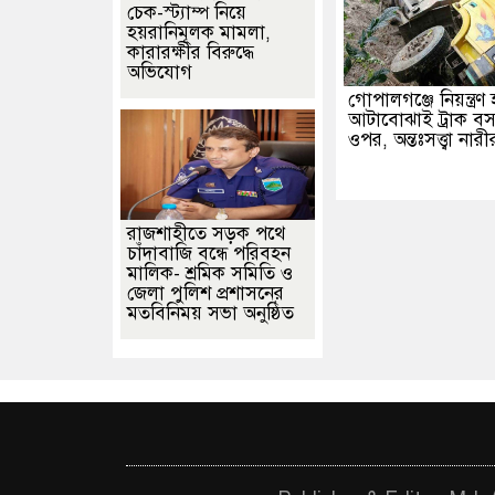
চেক-স্ট্যাম্প নিয়ে
হয়রানিমূলক মামলা,
কারারক্ষীর বিরুদ্ধে
অভিযোগ
গোপালগঞ্জে নিয়ন্ত্রণ
আটাবোঝাই ট্রাক ব
ওপর, অন্তঃসত্ত্বা নারীর
রাজশাহীতে সড়ক পথে
চাঁদাবাজি বন্ধে পরিবহন
মালিক- শ্রমিক সমিতি ও
জেলা পুলিশ প্রশাসনের
মতবিনিময় সভা অনুষ্ঠিত