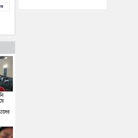
উজ
নি
ওয়ে
্ধাদের