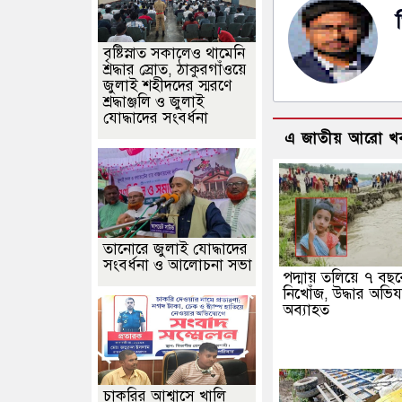
বৃষ্টিস্নাত সকালেও থামেনি
শ্রদ্ধার স্রোত, ঠাকুরগাঁওয়ে
জুলাই শহীদদের স্মরণে
শ্রদ্ধাঞ্জলি ও জুলাই
যোদ্ধাদের সংবর্ধনা
এ জাতীয় আরো খ
তানোরে জুলাই যোদ্ধাদের
সংবর্ধনা ও আলোচনা সভা
পদ্মায় তলিয়ে ৭ বছর
নিখোঁজ, উদ্ধার অভিয
অব্যাহত
চাকরির আশ্বাসে খালি