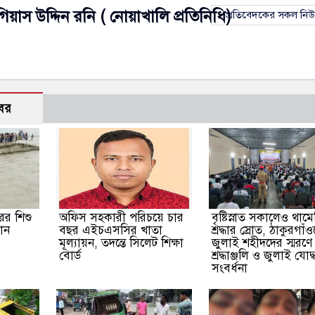
গিয়াস উদ্দিন রনি ( নোয়াখালি প্রতিনিধি)
প্রতিবেদকের সকল নি
বর
ের শিশু
অফিস সহকারী পরিচয়ে চার
বৃষ্টিস্নাত সকালেও থামে
ান
বছর এইচএসসির খাতা
শ্রদ্ধার স্রোত, ঠাকুরগাঁ
মূল্যায়ন, তদন্তে সিলেট শিক্ষা
জুলাই শহীদদের স্মরণে
বোর্ড
শ্রদ্ধাঞ্জলি ও জুলাই যোদ
সংবর্ধনা