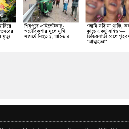
 হারিয়ে
শিবপুরে প্রাইভেটকার-
‘আমি যদি না থাকি, ক
সতঘরের
অটোরিকশার মুখোমুখি
কাছে একটু যাইও’—
 মৃত্যু
সংঘর্ষে নিহত ১, আহত ৪
ভিডিওবার্তা রেখে গৃহব
‘আত্মহত্যা’