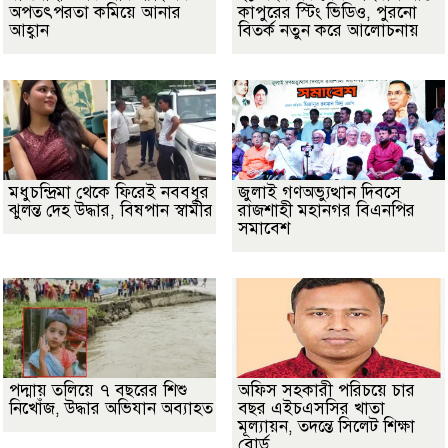
অপতৎপরতা কমিয়ে আনার
কাপুরের স্টিং ভিডিও, পুরনো
আহ্বান
বিতর্ক নতুন করে আলোচনায়
মধুচন্দ্রিমা থেকে ফিরেই নববধূর
জুলাই গণঅভ্যুত্থান দিবসে
ঝুলন্ত দেহ উদ্ধার, বিষপান স্বামীর
রাজশাহী মহানগর বিএনপির
সমাবেশ
পদ্মায় তলিয়ে ৭ বছরের শিশু
অফিস সহকারী পরিচয়ে চার
নিখোঁজ, উদ্ধার অভিযান অব্যাহত
বছর এইচএসসির খাতা
মূল্যায়ন, তদন্তে সিলেট শিক্ষা
বোর্ড