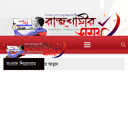
সংবাদ শিরোনাম :
পতৎপরতা কমিয়ে আনার আহ্বান
পুরের স্টিং ভিডিও, পুরনো বিতর্ক
ুলন্ত দেহ উদ্ধার, বিষপান স্বামীর
জশাহী মহানগর বিএনপির সমাবেশ
োঁজ, উদ্ধার অভিযান অব্যাহত