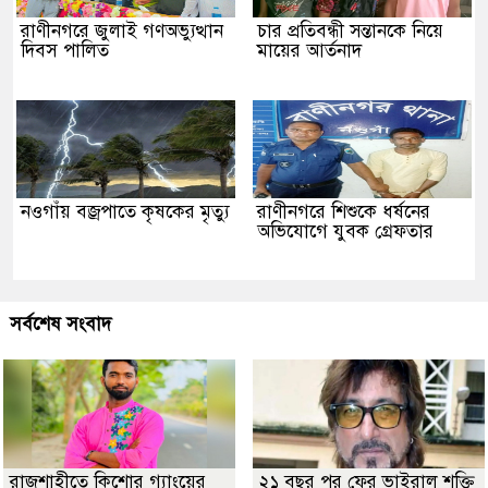
রাণীনগরে জুলাই গণঅভ্যুত্থান
চার প্রতিবন্ধী সন্তানকে নিয়ে
দিবস পালিত
মায়ের আর্তনাদ
নওগাঁয় বজ্রপাতে কৃষকের মৃত্যু
রাণীনগরে শিশুকে ধর্ষনের
অভিযোগে যুবক গ্রেফতার
সর্বশেষ সংবাদ
রাজশাহীতে কিশোর গ্যাংয়ের
২১ বছর পর ফের ভাইরাল শক্তি