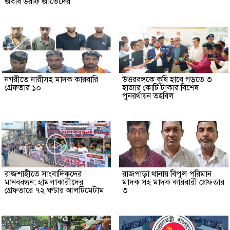
জবাব উরফি জাভেদের
নগরীতে নারীসহ মাদক কারবারি
উত্তরবঙ্গকে কৃষি হাবে গড়তে ৩
গ্রেফতার ১০
হাজার কোটি টাকার বিশেষ
পুনরর্থায়ন তহবিল
রাজশাহীতে সাংবাদিকদের
রাজপাড়া থানায় বিপুল পরিমান
মানববন্ধন: হামলাকারীদের
মাদক সহ মাদক কারবারী গ্রেফতার
গ্রেফতারে ৭২ ঘণ্টার আলটিমেটাম
৩