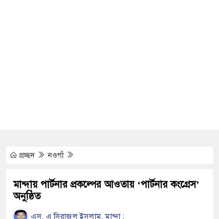
এইচএসসির খাতা মূল্যায়ন, তদন্তে
ধার স্রোত, ঠাকুরগাঁওয়ে জুলাই শহীদদের
 সংবর্ধনা
্ধনা ও আলোচনা সভা
াম্প নিয়ে হয়রানিমূলক মামলা,
প্রচ্ছদ
নওগাঁ
বন্ধে পরিবহন মালিক- শ্রমিক
বিনিময় সভা অনুষ্ঠিত
মান্দায় পার্টনার প্রকল্পের আওতায় ‘পার্টনার কংগ্রেস’
অনুষ্ঠিত
তা ও অর্থনৈতিক সার্বভৌমত্বের ভিত্তি:
এস. এ সিরাজুল ইসলাম, মান্দা :