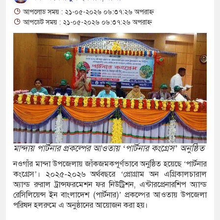
আপলোড সময় : ২১-০৫-২০২৬ ০৬:৩৭:২৬ অপরাহ্ন
টাবোঝাই ট্রাক বসতঘরের ওপর,
আপডেট সময় : ২১-০৫-২০২৬ ০৬:৩৭:২৬ অপরাহ্ন
ার মুখোমুখি সংঘর্ষে নিহত ১, আহত
তৃত্বকে প্রাধান্য দিয়েছেন, কী
 কাজল?
ারীসহ ৭ মাদক কারবারি গ্রেফতার,
মান্দায় পার্টনার প্রকল্পের আওতায় ‘পার্টনার কংগ্রেস’ অনুষ্ঠিত
নওগাঁর মান্দা উপজেলায় জাঁকজমকপূর্ণভাবে অনুষ্ঠিত হয়েছে ‘পার্টনার
কংগ্রেস’। ২০২৫-২০২৬ অর্থবছরে ‘প্রোগ্রাম অন এগ্রিকালচারাল
অ্যান্ড রুরাল ট্রান্সফরমেশন ফর নিউট্রিশন, এন্টারপ্রেনারশিপ অ্যান্ড
ওয়াত মারা গেছেন
রেসিলিয়েন্স ইন বাংলাদেশ (পার্টনার)’ প্রকল্পের আওতায় উপজেলা
পরিষদ হলরুমে এ অনুষ্ঠানের আয়োজন করা হয়।
ঙ্গে প্রেমের গুঞ্জন নিয়ে যা