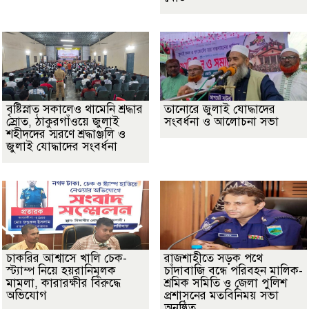
বৃষ্টিস্নাত সকালেও থামেনি শ্রদ্ধার
তানোরে জুলাই যোদ্ধাদের
স্রোত, ঠাকুরগাঁওয়ে জুলাই
সংবর্ধনা ও আলোচনা সভা
শহীদদের স্মরণে শ্রদ্ধাঞ্জলি ও
জুলাই যোদ্ধাদের সংবর্ধনা
চাকরির আশ্বাসে খালি চেক-
রাজশাহীতে সড়ক পথে
স্ট্যাম্প নিয়ে হয়রানিমূলক
চাঁদাবাজি বন্ধে পরিবহন মালিক-
মামলা, কারারক্ষীর বিরুদ্ধে
শ্রমিক সমিতি ও জেলা পুলিশ
অভিযোগ
প্রশাসনের মতবিনিময় সভা
অনুষ্ঠিত