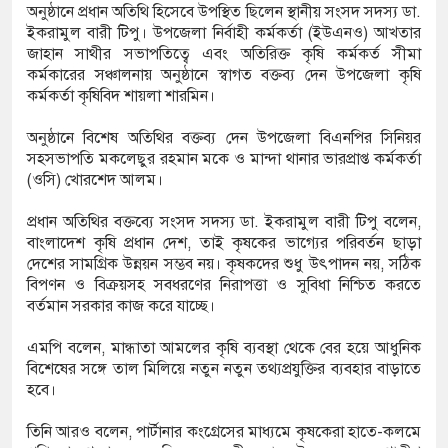
অনুষ্ঠানে প্রধান অতিথি হিসেবে উপস্থিত ছিলেন স্থানীয় সংসদ সদস্য ডা.
ইকরামুল বারী টিপু। উপজেলা নির্বাহী কর্মকর্তা (ইউএনও) আখতার
জাহান সাথীর সভাপতিত্বে এবং অতিরিক্ত কৃষি কর্মকর্ত সীমা
েত্রী ম্রুণাল ঠাকুর
কর্মকারের সঞ্চালনায় অনুষ্ঠানে স্বাগত বক্তব্য দেন উপজেলা কৃষি
কর্মকর্তা কৃষিবিদ শায়লা শারমিন।
জে রাখলেন ছেলে
অনুষ্ঠানে বিশেষ অতিথির বক্তব্য দেন উপজেলা বিএনপির সিনিয়র
 ব্যথিত হয়েছি: ভারপ্রাপ্ত রাষ্ট্রপতি
সহসভাপতি মকলেছুর রহমান মকে ও মান্দা থানার ভারপ্রাপ্ত কর্মকর্তা
(ওসি) খোরশেদ আলম।
প্রধান অতিথির বক্তব্যে সংসদ সদস্য ডা. ইকরামুল বারী টিপু বলেন,
বাংলাদেশ কৃষি প্রধান দেশ, তাই কৃষকের ভাগ্যের পরিবর্তন ছাড়া
দেশের সামগ্রিক উন্নয়ন সম্ভব নয়। কৃষকদের শুধু উৎপাদন নয়, সঠিক
বিপণন ও বিক্রয়সহ সবধরণের নিরাপত্তা ও সুবিধা নিশ্চিত করতে
বর্তমান সরকার কাজ করে যাচ্ছে।
এমপি বলেন, মান্ধাতা আমলের কৃষি ব্যবস্থা থেকে বের হয়ে আধুনিক
বিশেষের সঙ্গে তাল মিলিয়ে নতুন নতুন তথ্যপ্রযুক্তির ব্যবহার বাড়াতে
হবে।
তিনি আরও বলেন, পার্টানার কংগ্রেসের মাধ্যমে কৃষকেরা হাতে-কলমে