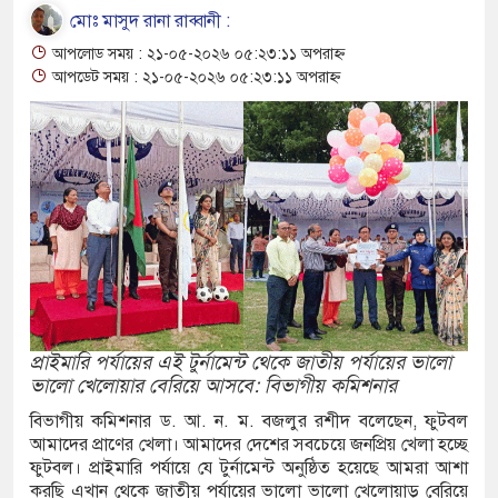
মোঃ মাসুদ রানা রাব্বানী :
 অনিশ্চয়তা, এ বছর নাও হতে পারে: তামিম
আপলোড সময় : ২১-০৫-২০২৬ ০৫:২৩:১১ অপরাহ্ন
আপডেট সময় : ২১-০৫-২০২৬ ০৫:২৩:১১ অপরাহ্ন
মান্তে বিজিবির অভিযানে বিপুল ভারতীয় মাদক ও
 জব্দ
 এসএসসি ও সমমানের ফল প্রকাশ- পাসের হার
এ-৫ পেয়েছে ২০৫ জন
লে মাছ ধরতে গিয়ে বিদ্যুৎস্পৃষ্টে জেলের মৃত্যু, আহত ৩
মান্তে ৫ লাখ ৯৬ হাজার ইয়াবা ও অস্ত্র উদ্ধার, আটক ২
প্রাইমারি পর্যায়ের এই টুর্নামেন্ট থেকে জাতীয় পর্যায়ের ভালো
শোম্বা তাৎপর্য ও শিক্ষা : হাফিজ মাছুম আহমদ
ভালো খেলোয়ার বেরিয়ে আসবে: বিভাগীয় কমিশনার
বিভাগীয় কমিশনার ড. আ. ন. ম. বজলুর রশীদ বলেছেন, ফুটবল
আমাদের প্রাণের খেলা। আমাদের দেশের সবচেয়ে জনপ্রিয় খেলা হচ্ছে
ফুটবল। প্রাইমারি পর্যায়ে যে টুর্নামেন্ট অনুষ্ঠিত হয়েছে আমরা আশা
ষা বোর্ডের ৫টি স্কুলের সবাই ফেল
করছি এখান থেকে জাতীয় পর্যায়ের ভালো ভালো খেলোয়াড় বেরিয়ে