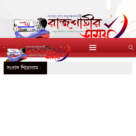
সংবাদ শিরোনাম :
সে রেকর্ড লোডশেডিং
 নিয়ে আরও ৫ শিশুর মৃত্যু
মলায় রাশিয়ায় ১৩ জনের মৃত্যু
বলতা ফেরাতে ক্রিম নয়, পান করতে পারেন ৩ পানীয়
ি আর যুদ্ধের আগের অবস্থায় ফিরবে না: ইরান
 গেছে ফ্যাসিবাদী সরকার, এখন পুনর্গঠনের পালা: