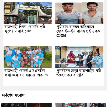
রাজশাহী শিক্ষা বোর্ডের ৫টি
পুঠিয়ায় রাতের অভিযানে
স্কুলের সবাই ফেল
হেরোইন-ইয়াবাসহ দুই যুবক
গ্রেপ্তার
রাজশাহী বোর্ডে এসএসসির
পুনর্বাসন ছাড়া রাজশাহীর বস্তি
ফলাফলে বড় ধরনের অবনতি
উচ্ছেদ বন্ধের দাবি
সর্বশেষ সংবাদ