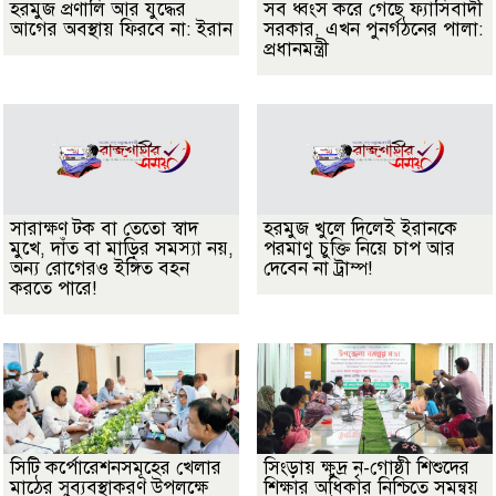
হরমুজ প্রণালি আর যুদ্ধের
সব ধ্বংস করে গেছে ফ্যাসিবাদী
আগের অবস্থায় ফিরবে না: ইরান
সরকার, এখন পুনর্গঠনের পালা:
প্রধানমন্ত্রী
সারাক্ষণ টক বা তেতো স্বাদ
হরমুজ খুলে দিলেই ইরানকে
মুখে, দাঁত বা মাড়ির সমস্যা নয়,
পরমাণু চুক্তি নিয়ে চাপ আর
অন্য রোগেরও ইঙ্গিত বহন
দেবেন না ট্রাম্প!
করতে পারে!
সিটি কর্পোরেশনসমূহের খেলার
সিংড়ায় ক্ষুদ্র নৃ-গোষ্ঠী শিশুদের
মাঠের সুব্যবস্থাকরণ উপলক্ষে
শিক্ষার অধিকার নিশ্চিতে সমন্বয়