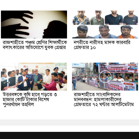
রাজশাহীতে পঞ্চম শ্রেণির শিক্ষার্থীকে
নগরীতে নারীসহ মাদক কারবারি
বলাৎকারের অভিযোগে যুবক গ্রেপ্তার
গ্রেফতার ১০
উত্তরবঙ্গকে কৃষি হাবে গড়তে ৩
রাজশাহীতে সাংবাদিকদের
হাজার কোটি টাকার বিশেষ
মানববন্ধন: হামলাকারীদের
পুনরর্থায়ন তহবিল
গ্রেফতারে ৭২ ঘণ্টার আলটিমেটাম