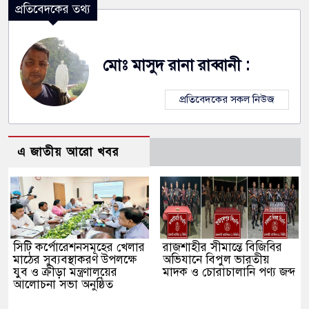
প্রতিবেদকের তথ্য
মোঃ মাসুদ রানা রাব্বানী :
প্রতিবেদকের সকল নিউজ
এ জাতীয় আরো খবর
সিটি কর্পোরেশনসমূহের খেলার
রাজশাহীর সীমান্তে বিজিবির
মাঠের সুব্যবস্থাকরণ উপলক্ষে
অভিযানে বিপুল ভারতীয়
যুব ও ক্রীড়া মন্ত্রণালয়ের
মাদক ও চোরাচালানি পণ্য জব্দ
আলোচনা সভা অনুষ্ঠিত