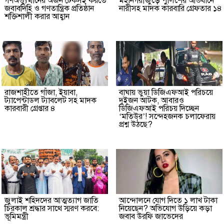
গণঅভ্যুত্থানের অর্জন টেকসই করতে
মহানগরীজুড়ে পুলিশের অভিযানে
জবাবদিহি ও গণতান্ত্রিক প্রতিষ্ঠান
নারীসহ মাদক কারবারি গ্রেফতার ১৪
শক্তিশালী করার আহ্বান
রাজশাহীতে গাঁজা, ইয়াবা,
বাঘায় ভুয়া ডিজিএফআই পরিচয়ে
ট্যাপেন্টাডল ট্যাবলেট সহ মাদক
দুইজন আটক, আবারও
কারবারী গ্রেপ্তার ৪
ডিজিএফআই পরিচয় দিচ্ছেন
‘মতিউর’! সন্দেহজনক চলাফেরায়
প্রশ্ন উঠছে?
জুলাই শহিদদের আত্মত্যাগ জাতি
আন্দোলনে যোগ দিতে ১ লাখ টাকা
চিরকাল শ্রদ্ধার সাথে স্মরণ করবে:
নিয়েছেন? অভিযোগ উড়িয়ে কড়া
ভূমিমন্ত্রী
জবাব উরফি জাভেদের