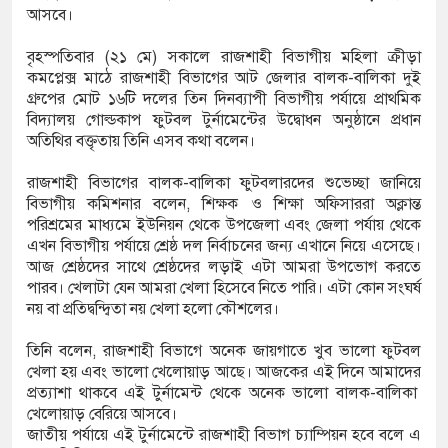
আসবে।
র অভিযানে হেরোইন-ইয়াবাসহ দুই যুবক গ্রেপ্তার
বৃহস্পতিবার (২১ মে) সকালে রাজশাহী বিভাগীয় মহিলা ক্রীড়া
র্ডে এসএসসির ফলাফলে বড় ধরনের অবনতি
কমপ্লেক্স মাঠে রাজশাহী বিভাগের আট জেলার বালক-বালিকা দুই
গ্রুপের মোট ১৬টি দলের তিন দিনব্যাপী বিভাগীয় পর্যায়ে প্রাথমিক
বিদ্যালয় গোল্ডকাপ ফুটবল টুর্নামেন্টের উদ্বোধন অনুষ্ঠানে প্রধান
অতিথির বক্তৃতায় তিনি এসব কথা বলেন।
রাজশাহী বিভাগের বালক-বালিকা ফুটবলারদের শুভেচ্ছা জানিয়ে
বিভাগীয় কমিশনার বলেন, শিক্ষক ও শিক্ষা অফিসাররা অক্লান্ত
পরিশ্রমের মাধ্যমে ইউনিয়ন থেকে উপজেলা এবং জেলা পর্যায় থেকে
এখন বিভাগীয় পর্যায়ে শ্রেষ্ঠ দল নির্বাচনের জন্য এখানে নিয়ে এসেছে।
আজ শ্রেষ্ঠদের সাথে শ্রেষ্ঠদের লড়াই এটা আমরা উপভোগ করতে
পারব। খেলাটা যেন আমরা খেলা হিসেবে নিতে পারি। এটা কোন সংঘর্ষ
নয় বা প্রতিদ্বন্দ্বিতা নয় খেলা হলো কৌশলের।
তিনি বলেন, রাজশাহী বিভাগে অনেক জায়গাতে খুব ভালো ফুটবল
খেলা হয় এবং ভালো খেলোয়াড় আছে। আজকের এই দিনে আমাদের
প্রত্যাশা থাকবে এই টুর্নামেন্ট থেকে অনেক ভালো বালক-বালিকা
খেলোয়াড় বেরিয়ে আসবে।
জাতীয় পর্যায়ে এই টুর্নামেন্টে রাজশাহী বিভাগ চ্যাম্পিয়ন হবে বলে এ