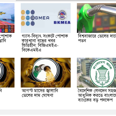
ি পোশাক
গ্যাস-বিদ্যুৎ সংকটে পোশাক
বিশ্ববাজারে তেলের দা
তানি
কারখানা বন্ধের খবর
পতন
ভিত্তিহীন: বিজিএমইএ-
বিকেএমইএ
ি
আগস্ট মাসের জ্বালানি
বৈদেশিক লেনদেন সহ
তেলের দাম ঘোষণা
আধুনিক করতে বাংলাদ
ব্যাংকের বড় পদক্ষেপ