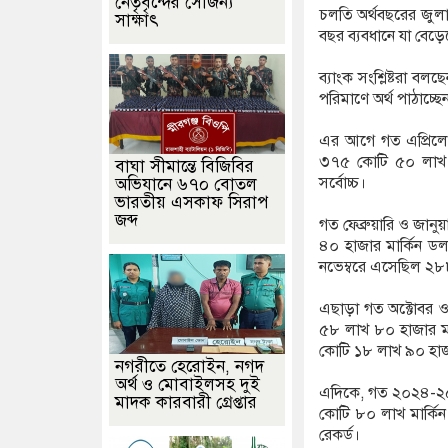
নেতৃবৃন্দের সৌজন্য
চলতি অর্থবছরের জুলা
সাক্ষাৎ
বছর ব্যবধানে যা বে
ব্যাংক সংশ্লিষ্টরা ব
পরিমাণে অর্থ পাঠাচ্
এর আগে গত এপ্রিলে
৩৭৫ কোটি ৫০ লাখ ৫
বাঘা সীমান্তে বিজিবির
সর্বোচ্চ।
অভিযানে ৬৭০ বোতল
ভারতীয় এসকাফ সিরাপ
জব্দ
গত ফেব্রুয়ারি ও জা
৪০ হাজার মার্কিন ডল
নভেম্বরে এসেছিল ২৮৮
এছাড়া গত অক্টোবর ও
৫৮ লাখ ৮০ হাজার মা
কোটি ১৮ লাখ ৯০ হাজ
নগরীতে হেরোইন, নগদ
অর্থ ও মোবাইলসহ দুই
এদিকে, গত ২০২৪-২৫ 
মাদক কারবারী গ্রেপ্তার
কোটি ৮০ লাখ মার্কিন ড
রেকর্ড।