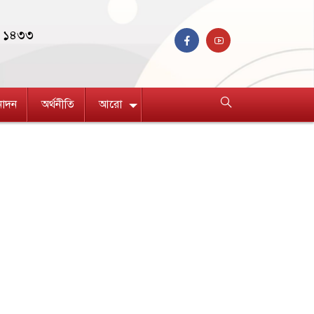
বণ ১৪৩৩
নোদন
অর্থনীতি
আরো