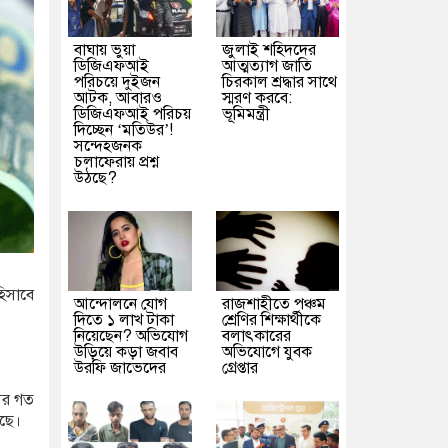
বাঘায় ভুয়া
জুলাই শহিদদের
ডিজিএফআই
আত্মত্যাগ জাতি
পরিচয়ে দুইজন
চিরকাল শ্রদ্ধার সাথে
আটক, আবারও
স্মরণ করবে:
ডিজিএফআই পরিচয়
ভূমিমন্ত্রী
দিচ্ছেন ‘মতিউর’!
সন্দেহজনক
চলাফেরায় প্রশ্ন
উঠছে?
িসাবে
আন্দোলনে যোগ
রাজশাহীতে পঞ্চম
দিতে ১ লাখ টাকা
শ্রেণির শিক্ষার্থীকে
নিয়েছেন? অভিযোগ
বলাৎকারের
উড়িয়ে কড়া জবাব
অভিযোগে যুবক
উরফি জাভেদের
গ্রেপ্তার
 আর গত
েছে।