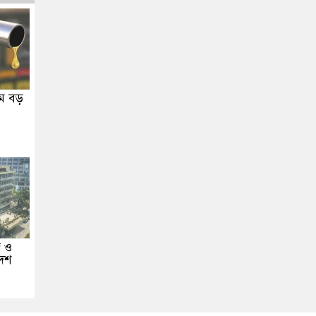
মে বড়
জ ও
েশ