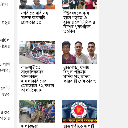
যান্স।
নগরীতে নারীসহ
উত্তরবঙ্গকে কৃষি
মাদক কারবারি
হাবে গড়তে ৩
গ্রেফতার ১০
হাজার কোটি টাকার
প্রচুর
বিশেষ পুনরর্থায়ন
তহবিল
সেছিল
মাসের
 ৯ লাখ
রাজশাহীতে
রাজপাড়া থানায়
 ডলার;
সাংবাদিকদের
বিপুল পরিমান
মানববন্ধন:
মাদক সহ মাদক
হামলাকারীদের
কারবারী গ্রেফতার ৩
গ্রেফতারে ৭২ ঘণ্টার
 কোটি
আলটিমেটাম
ল ২৪২
ার ৩২
ী আয়ের
জলাবদ্ধতা
রাজশাহীতে জুলাই