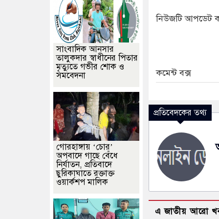
নিউজটি আপডেট ক
সাংবাদিক আনসার
তালুকদার স্বাধীনের পিতার
মৃত্যুতে গভীর শোক ও
কমেন্ট বক্স
সমবেদনা
প্রতিবেদকের তথ্য
গোরহাঙ্গায় ‘চোর’
অপবাদে গাছে বেঁধে
নির্যাতন, প্রতিবাদে
ছুরিকাঘাতে রক্তাক্ত
ওয়ার্কশপ মালিক
এ জাতীয় আরো খ