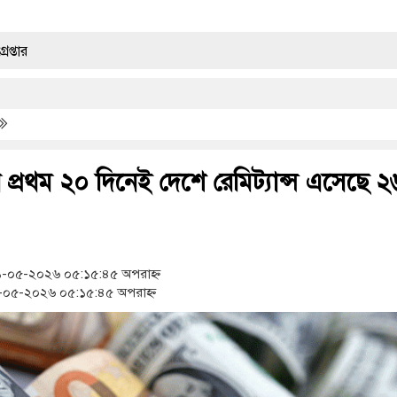
এসোসিয়েশনের নেতৃবৃন্দের সৌজন্য সাক্ষাৎ
রেপ্তার
 ছুরিকাঘাতে রক্তাক্ত ওয়ার্কশপ মালিক
প্রথম ২০ দিনেই দেশে রেমিট্যান্স এসেছে 
রলো ১ বিজিবি
প্তার ৪
-০৫-২০২৬ ০৫:১৫:৪৫ অপরাহ্ন
 ৩ শিশুর মৃত্যু
০৫-২০২৬ ০৫:১৫:৪৫ অপরাহ্ন