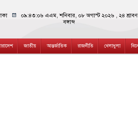
াকা
০৯:৪৩:০৭ এএম
, শনিবার, ০৮ অগাস্ট ২০২৬ ,
২৪ শ্রা
বঙ্গাব্দ
ারাদেশ
জাতীয়
আন্তর্জাতিক
রাজনীতি
খেলাধুলা
বি