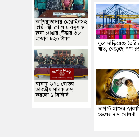
কাশিয়াডাঙ্গায় হেরোইনসহ
স্বামী-স্ত্রী: গোলাম রসুল ও
রুমা গ্রেপ্তার, উদ্ধার ৩৮
হাজার ৮২০ টাকা
ঘুরে দাঁড়িয়েছে তৈর
খাত, বেড়েছে পণ্য রপ্
বাঘায় ৬৭০ বোতল
ভারতীয় মাদক জব্দ
করলো ১ বিজিবি
আগস্ট মাসের জ্বালান
তেলের দাম ঘোষণা