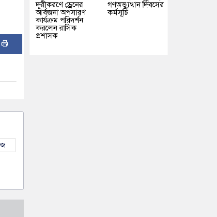
দূরীকরণে ড্রেনের
গণঅভ্যুত্থান দিবসের
আর্বজনা অপসারণ
কর্মসূচি
কার্যক্রম পরিদর্শন
করলেন রাসিক
প্রশাসক
:
উজ