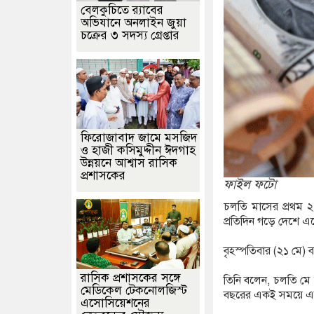
বেলকুচিতে র‌্যাবের
অভিযানে অনলাইন জুয়া
 পরিচয় দিচ্ছেন ‘মতিউর’! সন্দেহজনক চলাফেরায় প্রশ্ন উঠছে?
চক্রের ৩ সদস্য গ্রেপ্তার
াকে জরিমানা
ফিরোজাবাদ জামে মসজিদ
ও হাজী কসিমুদ্দীন ঈদগাহ
উন্নয়নে আশ্বাস রাসিক
প্রশাসকের
ফাইল ফটো
চলতি মাসের প্রথম ২
প্রতিদিন গড়ে দেশে এ
বৃহস্পতিবার (২১ মে) 
​রাসিক প্রশাসকের সঙ্গে
তিনি বলেন, চলতি মে 
মেডিকেল টেকনোলজিস্ট
বছরের একই সময়ে এসেছ
এসোসিয়েশনের