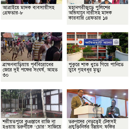
আত্রাইয়ে মাদক ব্যবসায়ীসহ
মহানগরীজুড়ে পুলিশের
গ্রেফতার-৮
অভিযানে নারীসহ মাদক
কারবারি গ্রেফতার ১৪
ব্রাহ্মণবাড়িয়ায় পূর্ববিরোধের
পুকুরে শাক ধুতে গিয়ে পানিতে
জেরে দুই পক্ষের সংঘর্ষ, আহত
ডুবে গৃহবধূর মৃত্যু
৩০
শরীয়তপুরে কুপ্রস্তাবে রাজি না
তরুণদের নেতৃত্বেই টেকসই
হওয়ায় তরুণীকে ‘চোর’ সাজিয়ে
প্রযুক্তিনির্ভর উন্নয়ন: ফকির