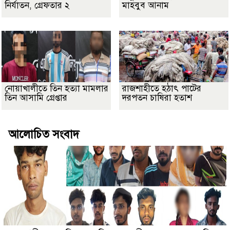
নির্যাতন, গ্রেফতার ২
মাহবুব আনাম
নোয়াখালীতে তিন হত্যা মামলার
রাজশাহীতে হঠাৎ পাটের
তিন আসামি গ্রেপ্তার
দরপতন চাষিরা হতাশ
আলোচিত সংবাদ