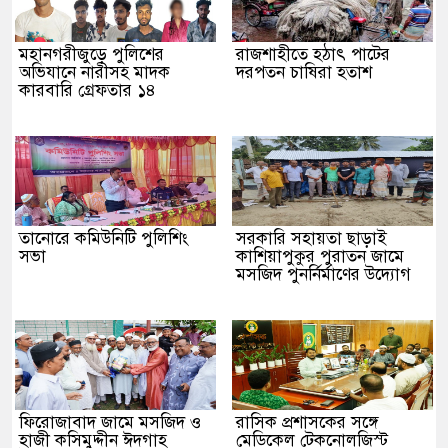
মহানগরীজুড়ে পুলিশের
রাজশাহীতে হঠাৎ পাটের
অভিযানে নারীসহ মাদক
দরপতন চাষিরা হতাশ
কারবারি গ্রেফতার ১৪
তানোরে কমিউনিটি পুলিশিং
সরকারি সহায়তা ছাড়াই
সভা
কাশিয়াপুকুর পুরাতন জামে
মসজিদ পুনর্নির্মাণের উদ্যোগ
ফিরোজাবাদ জামে মসজিদ ও
​রাসিক প্রশাসকের সঙ্গে
হাজী কসিমুদ্দীন ঈদগাহ
মেডিকেল টেকনোলজিস্ট