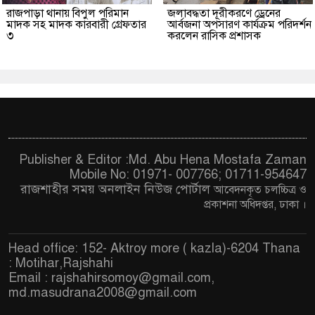
রাজপাড়া থানায় বিপুল পরিমান
জলাবদ্ধতা দূরীকরণে ড্রেনের
মাদক সহ মাদক কারবারী গ্রেফতার
আর্বজনা অপসারণ কার্যক্রম পরিদর্শন
৩
করলেন রাসিক প্রশাসক
Publisher & Editor :Md. Abu Hena Mostafa Zaman
Mobile No: 01971- 007766; 01711-954647
রাজশাহীর সময় অনলাইন নিউজ পোর্টাল
আবেদনকৃত চ
লচ্চিত্র ও
প্রকাশনা অধিদপ্তর, ঢাকা
।
Head office: 152- Aktroy more ( kazla)-6204 Thana
: Motihar,Rajshahi
Email :
rajshahirsomoy@gmail.com
,
md.masudrana2008@gmail.com