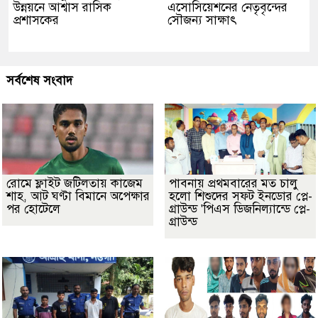
উন্নয়নে আশ্বাস রাসিক
এসোসিয়েশনের নেতৃবৃন্দের
প্রশাসকের
সৌজন্য সাক্ষাৎ
সর্বশেষ সংবাদ
রোমে ফ্লাইট জটিলতায় কাজেম
পাবনায় প্রথমবারের মত চালু
শাহ, আট ঘণ্টা বিমানে অপেক্ষার
হলো শিশুদের সফট ইনডোর প্লে-
পর হোটেলে
গ্রাউন্ড 'পিএস ডিজনিল্যান্ডে প্লে-
গ্রাউন্ড