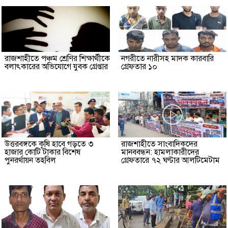
রাজশাহীতে পঞ্চম শ্রেণির শিক্ষার্থীকে
নগরীতে নারীসহ মাদক কারবারি
বলাৎকারের অভিযোগে যুবক গ্রেপ্তার
গ্রেফতার ১০
উত্তরবঙ্গকে কৃষি হাবে গড়তে ৩
রাজশাহীতে সাংবাদিকদের
হাজার কোটি টাকার বিশেষ
মানববন্ধন: হামলাকারীদের
পুনরর্থায়ন তহবিল
গ্রেফতারে ৭২ ঘণ্টার আলটিমেটাম