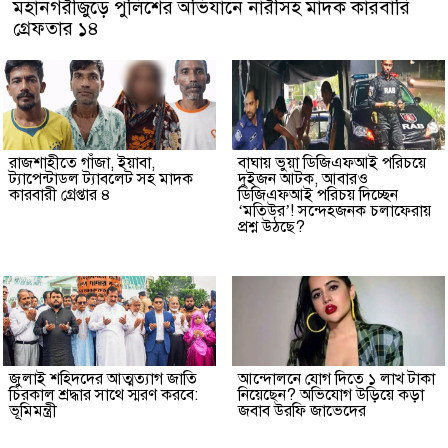
মহানগরীজুড়ে পুলিশের অভিযানে নারীসহ মাদক কারবারি
গ্রেফতার ১৪
রাজশাহীতে গাঁজা, ইয়াবা,
বাঘায় ভুয়া ডিজিএফআই পরিচয়ে
ট্যাপেন্টাডল ট্যাবলেট সহ মাদক
দুইজন আটক, আবারও
কারবারী গ্রেপ্তার ৪
ডিজিএফআই পরিচয় দিচ্ছেন
‘মতিউর’! সন্দেহজনক চলাফেরায়
প্রশ্ন উঠছে?
জুলাই শহিদদের আত্মত্যাগ জাতি
আন্দোলনে যোগ দিতে ১ লাখ টাকা
চিরকাল শ্রদ্ধার সাথে স্মরণ করবে:
নিয়েছেন? অভিযোগ উড়িয়ে কড়া
ভূমিমন্ত্রী
জবাব উরফি জাভেদের