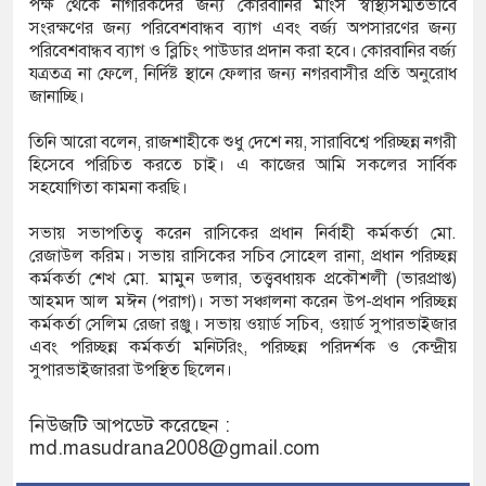
পক্ষ থেকে নাগরিকদের জন্য কোরবানির মাংস স্বাস্থ্যসম্মতভাবে
সংরক্ষণের জন্য পরিবেশবান্ধব ব্যাগ এবং বর্জ্য অপসারণের জন্য
পরিবেশবান্ধব ব্যাগ ও ব্লিচিং পাউডার প্রদান করা হবে। কোরবানির বর্জ্য
যত্রতত্র না ফেলে, নির্দিষ্ট স্থানে ফেলার জন্য নগরবাসীর প্রতি অনুরোধ
জানাচ্ছি।
তিনি আরো বলেন, রাজশাহীকে শুধু দেশে নয়, সারাবিশ্বে পরিচ্ছন্ন নগরী
হিসেবে পরিচিত করতে চাই। এ কাজের আমি সকলের সার্বিক
সহযোগিতা কামনা করছি।
সভায় সভাপতিত্ব করেন রাসিকের প্রধান নির্বাহী কর্মকর্তা মো.
রেজাউল করিম। সভায় রাসিকের সচিব সোহেল রানা, প্রধান পরিচ্ছন্ন
কর্মকর্তা শেখ মো. মামুন ডলার, তত্ত্ববধায়ক প্রকৌশলী (ভারপ্রাপ্ত)
আহমদ আল মঈন (পরাগ)। সভা সঞ্চালনা করেন উপ-প্রধান পরিচ্ছন্ন
কর্মকর্তা সেলিম রেজা রঞ্জু। সভায় ওয়ার্ড সচিব, ওয়ার্ড সুপারভাইজার
এবং পরিচ্ছন্ন কর্মকর্তা মনিটরিং, পরিচ্ছন্ন পরিদর্শক ও কেন্দ্রীয়
সুপারভাইজাররা উপস্থিত ছিলেন।
নিউজটি আপডেট করেছেন :
md.masudrana2008@gmail.com