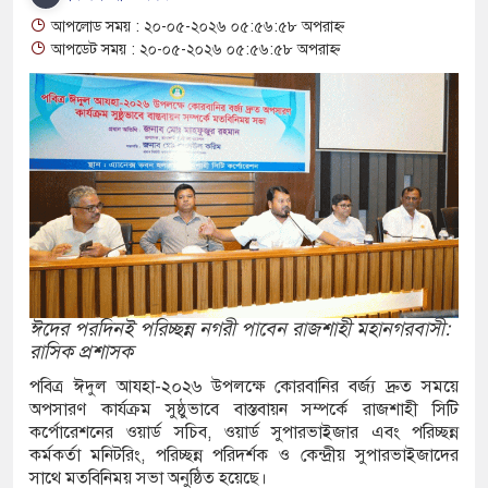
া ভাগাভাগি নিয়ে দ্বন্দ্ব, ছুরিকাঘাতে যুবলীগ নেতা
আপলোড সময় : ২০-০৫-২০২৬ ০৫:৫৬:৫৮ অপরাহ্ন
আপডেট সময় : ২০-০৫-২০২৬ ০৫:৫৬:৫৮ অপরাহ্ন
ি অভিযানের সময় পাঁচতলা ভবন থেকে পড়ে ছাত্রদল
ন্ত কমিটি গঠন
 ৪ শিশুর মৃত্যু, নতুন আক্রান্ত ৭৭৬
িটি পুলিশিং সভা
৬৭ কেজি গাঁজাসহ মাদক কারবারি আটক, পিকআপ জব্দ
ঈদের পরদিনই পরিচ্ছন্ন নগরী পাবেন রাজশাহী মহানগরবাসী:
জ্জীবন সাজাপ্রাপ্ত আসামি ময়মনসিংহে গ্রেপ্তার
রাসিক প্রশাসক
একাদশের বিপক্ষে বাংলাদেশের লজ্জাজনক হার, ৫৪
পবিত্র ঈদুল আযহা-২০২৬ উপলক্ষে কোরবানির বর্জ্য দ্রুত সময়ে
অপসারণ কার্যক্রম সুষ্ঠুভাবে বাস্তবায়ন সম্পর্কে রাজশাহী সিটি
কর্পোরেশনের ওয়ার্ড সচিব, ওয়ার্ড সুপারভাইজার এবং পরিচ্ছন্ন
কর্মকর্তা মনিটরিং, পরিচ্ছন্ন পরিদর্শক ও কেন্দ্রীয় সুপারভাইজাদের
য়ে পাচারের প্রস্তুতি, তরুণীর পেট থেকে মিলল ৪১০০
সাথে মতবিনিময় সভা অনুষ্ঠিত হয়েছে।