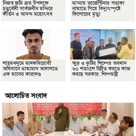
নিজস্ব জমি ক্রয় উপলক্ষে
মান্দায় আর্জেন্টিনার পতাকা
চতুর্বেদী সার্বজনীন মন্দিরে
নামাতে গিয়ে বিদ্যুৎস্পৃষ্টে
কীর্তন ও আনন্দ মহোৎসব
কিশোরের মৃত্যু
শাহমখদুমে মাদকবিরোধী
ক্ষুদ্র ও কুটির শিল্পের অবদান
অভিযানে ভ্রাম্যমান আদালতে
৬০ শতাংশে উন্নীত করতে কাজ
এক মাসের কারাদণ্ড
করছে সরকার: শিল্পমন্ত্রী
আলোচিত সংবাদ