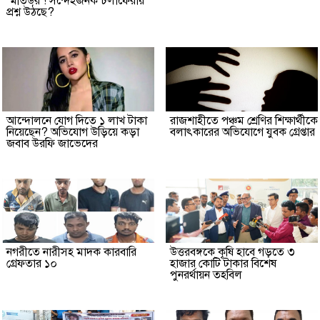
‘মতিউর’! সন্দেহজনক চলাফেরায়
প্রশ্ন উঠছে?
আন্দোলনে যোগ দিতে ১ লাখ টাকা
রাজশাহীতে পঞ্চম শ্রেণির শিক্ষার্থীকে
নিয়েছেন? অভিযোগ উড়িয়ে কড়া
বলাৎকারের অভিযোগে যুবক গ্রেপ্তার
জবাব উরফি জাভেদের
নগরীতে নারীসহ মাদক কারবারি
উত্তরবঙ্গকে কৃষি হাবে গড়তে ৩
গ্রেফতার ১০
হাজার কোটি টাকার বিশেষ
পুনরর্থায়ন তহবিল