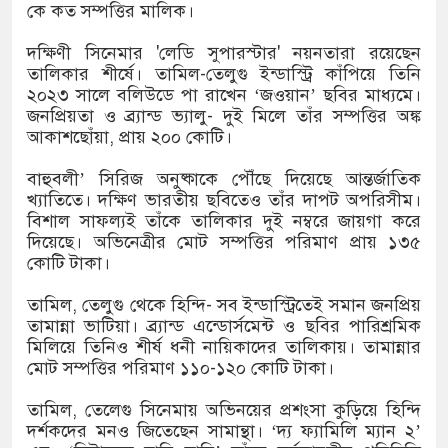
কে কত সম্পত্তির মালিক।
দক্ষিণী সিনেমার 'লেডি সুপারস্টার' নয়নতারা রয়েছেন
য় পূর্ববিরোধের জেরে দুই পক্ষের সংঘর্ষ, আহত ৩০
তালিকার শীর্ষে। তামিল-তেলুগু ইন্ডাস্ট্রি কাঁপিয়ে তিনি
২০২৩ সালে বলিউডে পা রাখেন ‘জওয়ান’ ছবির মাধ্যমে।
ে গিয়ে পানিতে ডুবে গৃহবধূর মৃত্যু
জনপ্রিয়তা ও ব্র্যান্ড ভ্যালু- দুই মিলে তাঁর সম্পত্তির অঙ্ক
আকাশছোঁয়া, প্রায় ২০০ কোটি।
্রস্তাবে রাজি না হওয়ায় তরুণীকে ‘চোর’ সাজিয়ে
বাহুবলী’ সিরিজ অনুষ্কাকে পৌঁছে দিয়েছে আন্তর্জাতিক
 ২
খ্যাতিতে। দক্ষিণ ভারতীয় ছবিতেও তাঁর দাপট অপরিসীম।
বিশাল সাফল্যই তাঁকে তালিকার দুই নম্বরে জায়গা করে
দিয়েছে। অভিনেত্রীর মোট সম্পত্তির পরিমাণ প্রায় ১৩৫
কোটি টাকা।
তামিল, তেলুগু থেকে হিন্দি- সব ইন্ডাস্ট্রিতেই সমান জনপ্রিয়
তামান্না ভাটিয়া। ব্র্যান্ড এন্ডোর্সমেন্ট ও ছবির পারিশ্রমিক
মিলিয়ে তিনিও শীর্ষ ধনী নায়িকাদের তালিকায়। তামান্নার
মোট সম্পত্তির পরিমাণ ১১০-১২০ কোটি টাকা।
তামিল, তেলেগু সিনেমায় অভিনয়ের প্রশংসা কুড়িয়ে হিন্দি
দর্শকদের মনও জিতেছেন সামান্থা। ‘দ্য ফ্যামিলি ম্যান ২’