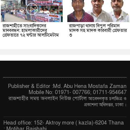
রাজশাহীতে সাংবাদিকদের
রাজপাড়া থানায় বিপুল পরিমান
মানববন্ধন: হামলাকারীদের
মাদক সহ মাদক কারবারী গ্রেফতার
গ্রেফতারে ৭২ ঘণ্টার আলটিমেটাম
৩
Publisher & Editor :Md. Abu Hena Mostafa Zaman
Mobile No: 01971- 007766; 01711-954647
রাজশাহীর সময় অনলাইন নিউজ পোর্টাল
আবেদনকৃত চ
লচ্চিত্র ও
প্রকাশনা অধিদপ্তর, ঢাকা
।
Head office: 152- Aktroy more ( kazla)-6204 Thana
: Motihar,Rajshahi