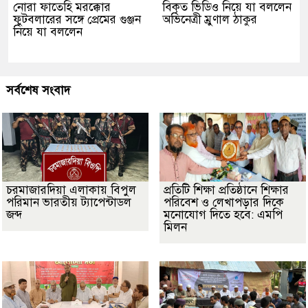
নোরা ফাতেহি মরক্কোর
বিকৃত ভিডিও নিয়ে যা বললেন
ফুটবলারের সঙ্গে প্রেমের গুঞ্জন
অভিনেত্রী ম্রুণাল ঠাকুর
নিয়ে যা বললেন
সর্বশেষ সংবাদ
চরমাজারদিয়া এলাকায় বিপুল
প্রতিটি শিক্ষা প্রতিষ্ঠানে শিক্ষার
পরিমান ভারতীয় ট্যাপেন্টাডল
পরিবেশ ও লেখাপড়ার দিকে
জব্দ
মনোযোগ দিতে হবে: এমপি
মিলন