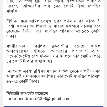
এবং ‘সিটাডেল হানি বানি’ তাঁকে সর্বভারতীয় পরিচিতি
দিয়েছে। অভিনেত্রীর প্রায় ১২০ কোটি টাকা সম্পত্তির
মালকিন।
দীর্ঘদিন ধরে তামিল-তেলুগু ছবির প্রথম সারির অভিনেত্রী
ত্রিশা কৃষ্ণান। জনপ্রিয়তা ও ধারাবাহিকভাবে সাফল্য ধরে
রেখেছেন তিনি। তাঁর সম্পত্তির পরিমাণ ৯০-১০০ কোটি
টাকা।
মগধীরা’সহ একাধিক ব্লকবাস্টার রয়েছে কাজল
আগরওয়ালের ঝুলিতে। অভিনয়ের পাশাপাশি ব্র্যান্ড
এন্ডোর্সমেন্টেও বেশ সক্রিয়। সব মিলিয়ে তাঁর মোট সম্পত্তি
৮৫ কোটি টাকার কাছাকাছি।
‘ন্যাশনাল ক্রাশ’ রশ্মিকা মন্দানা দক্ষিণ থেকে বলিউড- সব
জায়গায়ই সমানভাবে জনপ্রিয়। তাঁর মোট সম্পত্তির পরিমাণ
৬৬-৭০ কোটি টাকা।
নিউজটি আপডেট করেছেন :
md.masudrana2008@gmail.com