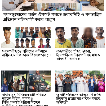
গণঅভ্যুত্থানের অর্জন টেকসই করতে জবাবদিহি ও গণতান্ত্রিক
প্রতিষ্ঠান শক্তিশালী করার আহ্বান
মহানগরীজুড়ে পুলিশের অভিযানে
রাজশাহীতে গাঁজা, ইয়াবা,
নারীসহ মাদক কারবারি গ্রেফতার ১৪
ট্যাপেন্টাডল ট্যাবলেট সহ মাদক
কারবারী গ্রেপ্তার ৪
বাঘায় ভুয়া ডিজিএফআই পরিচয়ে
জুলাই শহিদদের আত্মত্যাগ জাতি
দুইজন আটক, আবারও
চিরকাল শ্রদ্ধার সাথে স্মরণ করবে:
ডিজিএফআই পরিচয় দিচ্ছেন
ভূমিমন্ত্রী