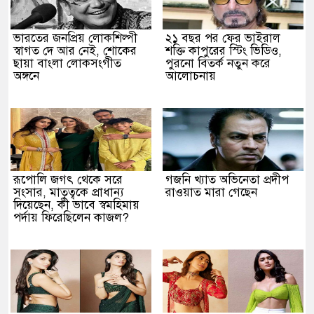
ভারতের জনপ্রিয় লোকশিল্পী
২১ বছর পর ফের ভাইরাল
স্বাগত দে আর নেই, শোকের
শক্তি কাপুরের স্টিং ভিডিও,
ছায়া বাংলা লোকসংগীত
পুরনো বিতর্ক নতুন করে
অঙ্গনে
আলোচনায়
রূপোলি জগৎ থেকে সরে
গজনি খ্যাত অভিনেতা প্রদীপ
সংসার, মাতৃত্বকে প্রাধান্য
রাওয়াত মারা গেছেন
দিয়েছেন, কী ভাবে স্বমহিমায়
পর্দায় ফিরেছিলেন কাজল?