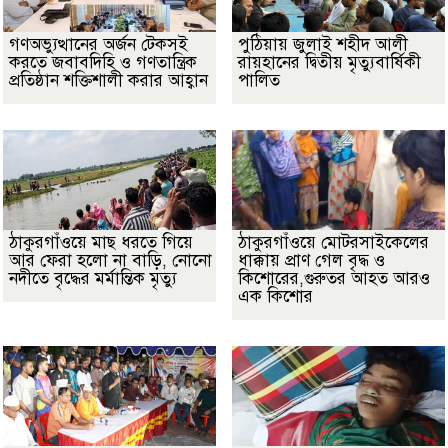
গণঅভ্যুত্থানের অর্জন টেকসই
পুঠিয়ায় জুলাই শহীদ আলী
করতে জবাবদিহি ও গণতান্ত্রিক
রায়হানের দ্বিতীয় মৃত্যুবার্ষিকী
প্রতিষ্ঠান শক্তিশালী করার আহ্বান
পালিত
ঠাকুরগাঁওয়ে মাছ ধরতে গিয়ে
ঠাকুরগাঁওয়ে মোটরসাইকেলের
আর ফেরা হলো না বাড়ি, নোনো
ধাক্কায় প্রাণ গেল বৃদ্ধ ও
নদীতে বৃদ্ধের মর্মান্তিক মৃত্যু
কিশোরের,গুরুতর আহত আরও
এক কিশোর