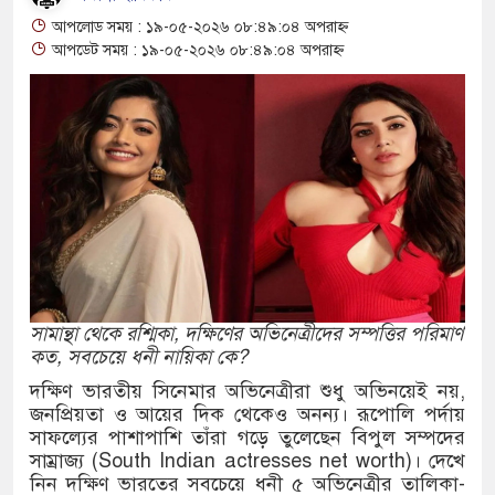
আপলোড সময় : ১৯-০৫-২০২৬ ০৮:৪৯:০৪ অপরাহ্ন
মাছ ধরতে গিয়ে পানিতে ডুবে শিশুর মৃত্যু
আপডেট সময় : ১৯-০৫-২০২৬ ০৮:৪৯:০৪ অপরাহ্ন
 ইয়াবা-গাঁজাসহ দুই মাদক কারবারী গ্রেপ্তার
-স্ত্রীসহ ৩ মাদক কারবারি গ্রেপ্তার, আড়াই কেজি গাঁজা
জটিলতায় কাজেম শাহ, আট ঘণ্টা বিমানে অপেক্ষার পর
বারের মত চালু হলো শিশুদের সফট ইনডোর প্লে-গ্রাউন্ড
সামান্থা থেকে রশ্মিকা, দক্ষিণের অভিনেত্রীদের সম্পত্তির পরিমাণ
কত, সবচেয়ে ধনী নায়িকা কে?
ে প্লে-গ্রাউন্ড
দক্ষিণ ভারতীয় সিনেমার অভিনেত্রীরা শুধু অভিনয়েই নয়,
জনপ্রিয়তা ও আয়ের দিক থেকেও অনন্য। রূপোলি পর্দায়
ক ব্যবসায়ীসহ গ্রেফতার-৮
সাফল্যের পাশাপাশি তাঁরা গড়ে তুলেছেন বিপুল সম্পদের
সাম্রাজ্য (South Indian actresses net worth)। দেখে
পুলিশের অভিযানে নারীসহ মাদক কারবারি গ্রেফতার
নিন দক্ষিণ ভারতের সবচেয়ে ধনী ৫ অভিনেত্রীর তালিকা-