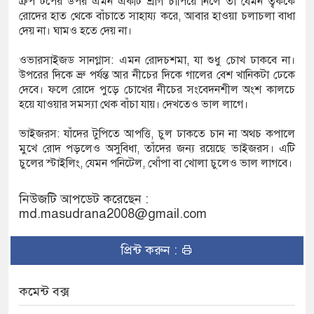
ক্রপ টপের উপর এমন একটি শ্রাগ চাপিয়ে নিলে তা যেমন ত্বককে
রোদের হাত থেকে বাঁচাতে সাহায্য করে, আবার হাওয়া চলাচলা বাধা
দেয় না। ঘামও হতে দেয় না।
ওভারসাইজড সানগ্লাস: এমন রোদচশমা, যা শুধু চোখ ঢাকবে না।
উপরের দিকে ভ্রু পর্যন্ত আর নীচের দিকে গালের বেশ খানিকটা ঢেকে
দেবে। ফলে রোদে পুড়ে চোখের নীচের সংবেদনশীল অংশ কালচে
হয়ে যাওয়ার সমস্যা থেক বাঁচা যায়। দেখতেও ভাল লাগে।
ভাইজরস: যাঁদের টুপিতে আপত্তি, চুল ঢাকতে চান না অথচ কপালে
মুখে রোদ পড়লেও অসুবিধা, তাঁদের জন্য রয়েছে ভাইজরস। এটি
চুলের স্টাইলিং, যেমন পনিটেল, খোঁপা বা খোলা চুলেও ভাল লাগবে।
নিউজটি আপডেট করেছেন :
md.masudrana2008@gmail.com
প্রিন্ট করুন :
কমেন্ট বক্স