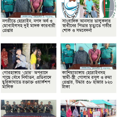
নগরীতে হেরোইন, নগদ অর্থ ও
সাংবাদিক আনসার তালুকদার
মোবাইলসহ দুই মাদক কারবারী
স্বাধীনের পিতার মৃত্যুতে গভীর
গ্রেপ্তার
শোক ও সমবেদনা
গোরহাঙ্গায় ‘চোর’ অপবাদে
কাশিয়াডাঙ্গায় হেরোইনসহ
গাছে বেঁধে নির্যাতন, প্রতিবাদে
স্বামী-স্ত্রী: গোলাম রসুল ও রুমা
ছুরিকাঘাতে রক্তাক্ত ওয়ার্কশপ
গ্রেপ্তার, উদ্ধার ৩৮ হাজার ৮২০
মালিক
টাকা