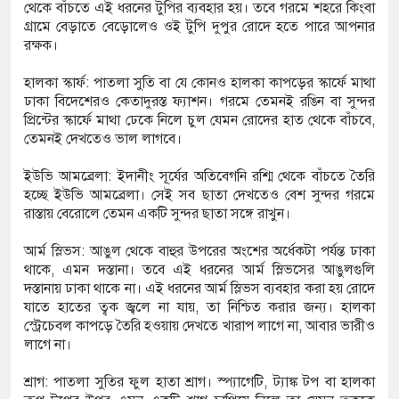
থেকে বাঁচতে এই ধরনের টুপির ব্যবহার হয়। তবে গরমে শহরে কিংবা
গ্রামে বেড়াতে বেড়োলেও ওই টুপি দুপুর রোদে হতে পারে আপনার
রক্ষক।
ডিজিএফআই পরিচয়ে দুইজন আটক, আবারও
হালকা স্কার্ফ: পাতলা সুতি বা যে কোনও হালকা কাপড়ের স্কার্ফে মাথা
 দিচ্ছেন ‘মতিউর’! সন্দেহজনক চলাফেরায় প্রশ্ন
ঢাকা বিদেশেরও কেতাদুরস্ত ফ্যাশন। গরমে তেমনই রঙিন বা সুন্দর
প্রিন্টের স্কার্ফে মাথা ঢেকে নিলে চুল যেমন রোদের হাত থেকে বাঁচবে,
তেমনই দেখতেও ভাল লাগবে।
এসটিআই’র অনুমোদনহীন দই, মিষ্টি ও ঘি বিক্রেতাকে
ইউভি আমব্রেলা: ইদানীং সূর্যের অতিবেগনি রশ্মি থেকে বাঁচতে তৈরি
হচ্ছে ইউভি আমব্রেলা। সেই সব ছাতা দেখতেও বেশ সুন্দর গরমে
রাস্তায় বেরোলে তেমন একটি সুন্দর ছাতা সঙ্গে রাখুন।
৪ বোতল স্ক্যাফসহ নারী মাদক কারবারি গ্রেপ্তার
আর্ম স্লিভস: আঙুল থেকে বাহুর উপরের অংশের অর্ধেকটা পর্যন্ত ঢাকা
থাকে, এমন দস্তানা। তবে এই ধরনের আর্ম স্লিভসের আঙুলগুলি
দস্তানায় ঢাকা থাকে না। এই ধরনের আর্ম স্লিভস ব্যবহার করা হয় রোদে
যাতে হাতের ত্বক জ্বলে না যায়, তা নিশ্চিত করার জন্য। হালকা
স্ট্রেচেবল কাপড়ে তৈরি হওয়ায় দেখতে খারাপ লাগে না, আবার ভারীও
লাগে না।
শ্রাগ: পাতলা সুতির ফুল হাতা শ্রাগ। স্প্যাগেটি, ট্যাঙ্ক টপ বা হালকা