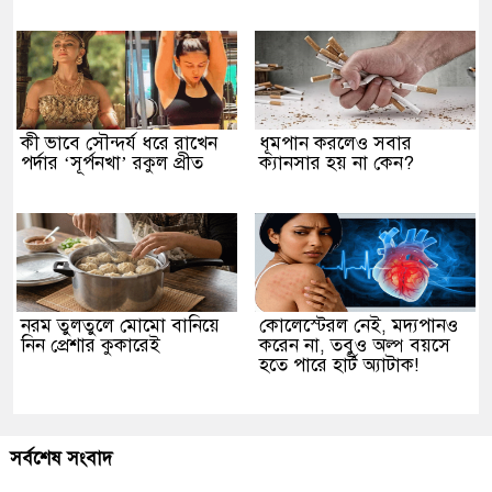
কী ভাবে সৌন্দর্য ধরে রাখেন
ধূমপান করলেও সবার
পর্দার ‘সূর্পনখা’ রকুল প্রীত
ক্যানসার হয় না কেন?
নরম তুলতুলে মোমো বানিয়ে
কোলেস্টেরল নেই, মদ্যপানও
নিন প্রেশার কুকারেই
করেন না, তবুও অল্প বয়সে
হতে পারে হার্ট অ্যাটাক!
সর্বশেষ সংবাদ