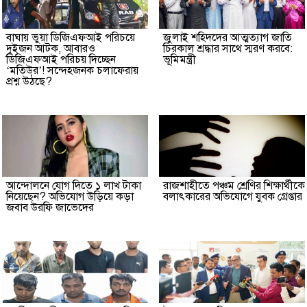
বাঘায় ভুয়া ডিজিএফআই পরিচয়ে
জুলাই শহিদদের আত্মত্যাগ জাতি
দুইজন আটক, আবারও
চিরকাল শ্রদ্ধার সাথে স্মরণ করবে:
ডিজিএফআই পরিচয় দিচ্ছেন
ভূমিমন্ত্রী
‘মতিউর’! সন্দেহজনক চলাফেরায়
প্রশ্ন উঠছে?
আন্দোলনে যোগ দিতে ১ লাখ টাকা
রাজশাহীতে পঞ্চম শ্রেণির শিক্ষার্থীকে
নিয়েছেন? অভিযোগ উড়িয়ে কড়া
বলাৎকারের অভিযোগে যুবক গ্রেপ্তার
জবাব উরফি জাভেদের