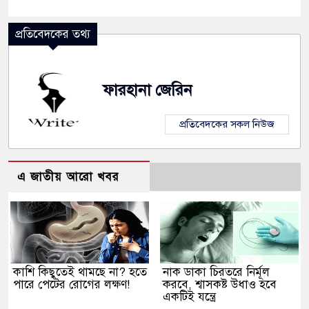
প্রতিবেদকের তথ্য
ফারহানা জেরিন
প্রতিবেদকের সকল নিউজ
এ জাতীয় আরো খবর
কাশি কিছুতেই থামছে না? হতে
নাক ডাকা চিরতরে নির্মূল
পারে পেটের রোগের লক্ষণ!
করবে, শ্বাসকষ্ট উধাও হবে
একটিই যন্ত্রে