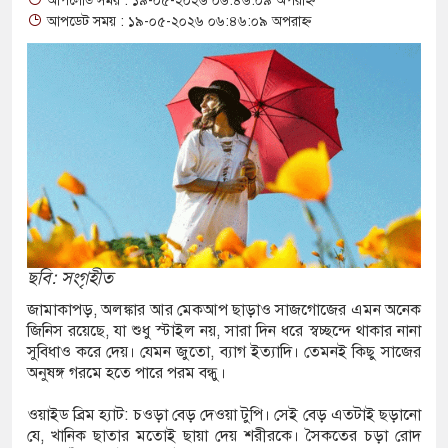
আপলোড সময় : ১৯-০৫-২০২৬ ০৬:৪৬:০৯ অপরাহ্ন
 আশ্বাস: দুুই যুবকের প্রতারণায় সর্বশান্ত ৪ পরিবার!
আপডেট সময় : ১৯-০৫-২০২৬ ০৬:৪৬:০৯ অপরাহ্ন
জা, ইয়াবা, ট্যাপেন্টাডল ট্যাবলেট সহ মাদক কারবারী
াসের মুখোমুখি সংঘর্ষে নিহত বেড়ে ৯
য়ে থেকে দ্বিতীয় দিন শেষ করল বাংলাদেশ
নিয়ে আরও ৩ শিশুর মৃত্যু
 ইয়েমেনের সেনাঘাঁটি ইরান সমর্থিত হুথির নিশানায়,
ছবি: সংগৃহীত
জামাকাপড়, অলঙ্কার আর মেকআপ ছাড়াও সাজগোজের এমন অনেক
জিনিস রয়েছে, যা শুধু স্টাইল নয়, সারা দিন ধরে স্বচ্ছন্দে থাকার নানা
গিতায় ইয়ুথ চেঞ্জমেকার্স নেটওয়ার্কের উদ্যোগে
সুবিধাও করে দেয়। যেমন জুতো, ব্যাগ ইত্যাদি। তেমনই কিছু সাজের
অনুষঙ্গ গরমে হতে পারে পরম বন্ধু।
ী বৃক্ষরোপণ ও চারা বিতরণ কর্মসূচির উদ্বোধন
ওয়াইড ব্রিম হ্যাট: চওড়া বেড় দেওয়া টুপি। সেই বেড় এতটাই ছড়ানো
োগে আক্রান্ত অসহায় রোগীর পাশে পুঠিয়ার এসিল্যান্ড
যে, খানিক ছাতার মতোই ছায়া দেয় শরীরকে। সৈকতের চড়া রোদ