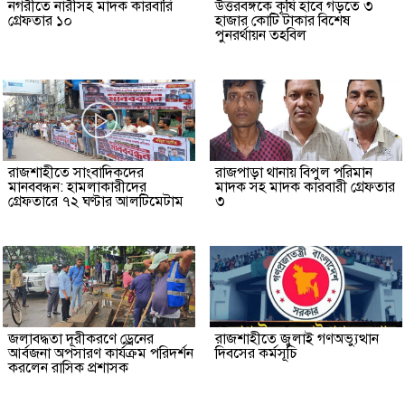
নগরীতে নারীসহ মাদক কারবারি
উত্তরবঙ্গকে কৃষি হাবে গড়তে ৩
গ্রেফতার ১০
হাজার কোটি টাকার বিশেষ
পুনরর্থায়ন তহবিল
রাজশাহীতে সাংবাদিকদের
রাজপাড়া থানায় বিপুল পরিমান
মানববন্ধন: হামলাকারীদের
মাদক সহ মাদক কারবারী গ্রেফতার
গ্রেফতারে ৭২ ঘণ্টার আলটিমেটাম
৩
জলাবদ্ধতা দূরীকরণে ড্রেনের
রাজশাহীতে জুলাই গণঅভ্যুত্থান
আর্বজনা অপসারণ কার্যক্রম পরিদর্শন
দিবসের কর্মসূচি
করলেন রাসিক প্রশাসক