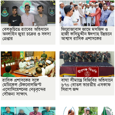
বেলকুচিতে র‌্যাবের অভিযানে
ফিরোজাবাদ জামে মসজিদ ও
অনলাইন জুয়া চক্রের ৩ সদস্য
হাজী কসিমুদ্দীন ঈদগাহ উন্নয়নে
গ্রেপ্তার
আশ্বাস রাসিক প্রশাসকের
​রাসিক প্রশাসকের সঙ্গে
বাঘা সীমান্তে বিজিবির অভিযানে
মেডিকেল টেকনোলজিস্ট
৬৭০ বোতল ভারতীয় এসকাফ
এসোসিয়েশনের নেতৃবৃন্দের
সিরাপ জব্দ
সৌজন্য সাক্ষাৎ