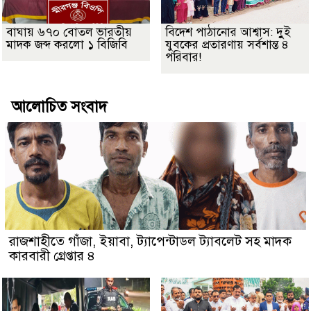
বাঘায় ৬৭০ বোতল ভারতীয়
বিদেশ পাঠানোর আশ্বাস: দুুই
মাদক জব্দ করলো ১ বিজিবি
যুবকের প্রতারণায় সর্বশান্ত ৪
পরিবার!
আলোচিত সংবাদ
রাজশাহীতে গাঁজা, ইয়াবা, ট্যাপেন্টাডল ট্যাবলেট সহ মাদক
কারবারী গ্রেপ্তার ৪