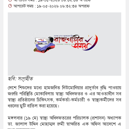
আপলোড সময় : ১৯-০৫-২০২৬ ০৬:৩২:৩৪ অপরাহ্ন
 আশ্বাস: দুুই যুবকের প্রতারণায় সর্বশান্ত ৪ পরিবার!
আপডেট সময় : ১৯-০৫-২০২৬ ০৬:৩২:৩৪ অপরাহ্ন
ঁজা, ইয়াবা, ট্যাপেন্টাডল ট্যাবলেট সহ মাদক কারবারী
াসের মুখোমুখি সংঘর্ষে নিহত বেড়ে ৯
িয়ে থেকে দ্বিতীয় দিন শেষ করল বাংলাদেশ
 নিয়ে আরও ৩ শিশুর মৃত্যু
 ইয়েমেনের সেনাঘাঁটি ইরান সমর্থিত হুথির নিশানায়,
ছবি: সংগৃহীত
দেশে শিশুদের মধ্যে হামজনিত নিউমোনিয়ার প্রাদুর্ভাব বৃদ্ধি পাওয়ায়
জরুরি পরিস্থিতি মোকাবিলায় স্বাস্থ্য অধিদফতর ও এর আওতাধীন সব
গিতায় ইয়ুথ চেঞ্জমেকার্স নেটওয়ার্কের উদ্যোগে
স্বাস্থ্য প্রতিষ্ঠানের চিকিৎসক, কর্মকর্তা-কর্মচারী ও স্বাস্থ্যকর্মীদের সব
ধরনের ছুটি বাতিল করা হয়েছে।
ী বৃক্ষরোপণ ও চারা বিতরণ কর্মসূচির উদ্বোধন
মঙ্গলবার (১৯ মে) স্বাস্থ্য অধিদফতরের পরিচালক (প্রশাসন) অধ্যাপক
োগে আক্রান্ত অসহায় রোগীর পাশে পুঠিয়ার এসিল্যান্ড
ডা. জালাল উদ্দিন মোহাম্মদ রুমী স্বাক্ষরিত এক অফিস আদেশে এ