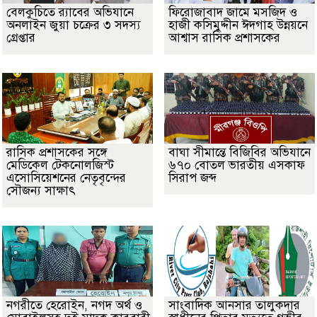
বেলকুচিতে র‌্যাবের অভিযানে
ফিরোজাবাদ জামে মসজিদ ও
অনলাইন জুয়া চক্রের ৩ সদস্য
হাজী কসিমুদ্দীন ঈদগাহ উন্নয়নে
গ্রেপ্তার
আশ্বাস রাসিক প্রশাসকের
​রাসিক প্রশাসকের সঙ্গে
বাঘা সীমান্তে বিজিবির অভিযানে
মেডিকেল টেকনোলজিস্ট
৬৭০ বোতল ভারতীয় এসকাফ
এসোসিয়েশনের নেতৃবৃন্দের
সিরাপ জব্দ
সৌজন্য সাক্ষাৎ
নগরীতে হেরোইন, নগদ অর্থ ও
সাংবাদিক আনসার তালুকদার