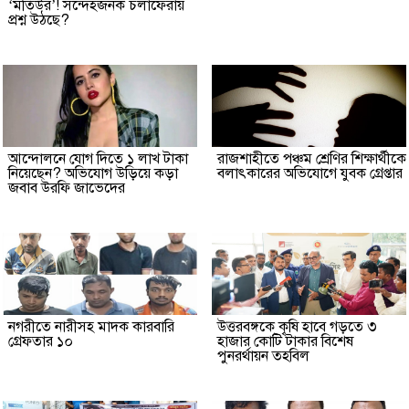
‘মতিউর’! সন্দেহজনক চলাফেরায়
প্রশ্ন উঠছে?
আন্দোলনে যোগ দিতে ১ লাখ টাকা
রাজশাহীতে পঞ্চম শ্রেণির শিক্ষার্থীকে
নিয়েছেন? অভিযোগ উড়িয়ে কড়া
বলাৎকারের অভিযোগে যুবক গ্রেপ্তার
জবাব উরফি জাভেদের
নগরীতে নারীসহ মাদক কারবারি
উত্তরবঙ্গকে কৃষি হাবে গড়তে ৩
গ্রেফতার ১০
হাজার কোটি টাকার বিশেষ
পুনরর্থায়ন তহবিল