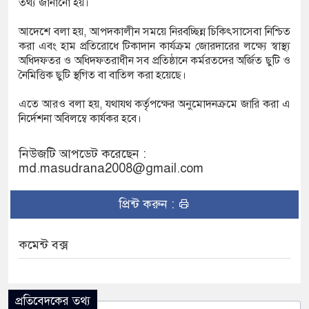
তথ্য জানানো হয়।
আদেশে বলা হয়, আপদকালীন সময়ে নিরবচ্ছিন্ন চিকিৎসাসেবা নিশ্চিত
 ডিজিএফআই পরিচয়ে দুইজন আটক, আবারও
করা এবং হাম প্রতিরোধে টিকাদান কার্যক্রম জোরদারের লক্ষ্যে স্বাস্থ্য
অধিদফতর ও অধিদফতরাধীন সব প্রতিষ্ঠানে কর্মরতদের অর্জিত ছুটি ও
 দিচ্ছেন ‘মতিউর’! সন্দেহজনক চলাফেরায় প্রশ্ন
নৈমিত্তিক ছুটি স্থগিত বা বাতিল করা হয়েছে।
এতে আরও বলা হয়, যথাযথ কর্তৃপক্ষের অনুমোদনক্রমে জারি করা এ
নির্দেশনা অবিলম্বে কার্যকর হবে।
িএসটিআই’র অনুমোদনহীন দই, মিষ্টি ও ঘি বিক্রেতাকে
নিউজটি আপডেট করেছেন :
md.masudrana2008@gmail.com
০৪ বোতল স্ক্যাফসহ নারী মাদক কারবারি গ্রেপ্তার
প্রিন্ট করুন :
কমেন্ট বক্স
প্রতিবেদকের তথ্য