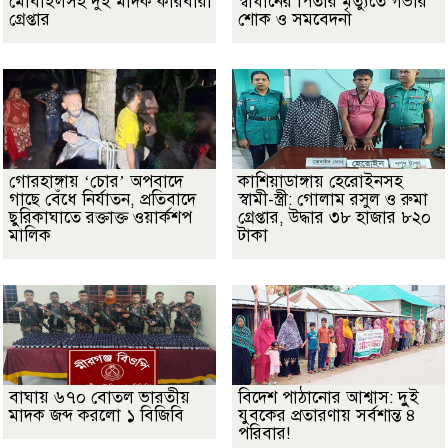
মোবাইলসহ দুই মাদক কারবারী
স্বাধীনের পিতার মৃত্যুতে গভীর
গ্রেপ্তার
শোক ও সমবেদনা
গোরহাঙ্গায় ‘চোর’ অপবাদে
কাশিয়াডাঙ্গায় হেরোইনসহ
গাছে বেঁধে নির্যাতন, প্রতিবাদে
স্বামী-স্ত্রী: গোলাম রসুল ও রুমা
ছুরিকাঘাতে রক্তাক্ত ওয়ার্কশপ
গ্রেপ্তার, উদ্ধার ৩৮ হাজার ৮২০
মালিক
টাকা
বাঘায় ৬৭০ বোতল ভারতীয়
বিদেশ পাঠানোর আশ্বাস: দুুই
মাদক জব্দ করলো ১ বিজিবি
যুবকের প্রতারণায় সর্বশান্ত ৪
পরিবার!