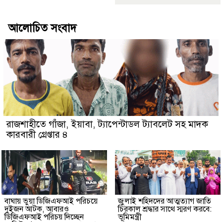
আলোচিত সংবাদ
রাজশাহীতে গাঁজা, ইয়াবা, ট্যাপেন্টাডল ট্যাবলেট সহ মাদক
কারবারী গ্রেপ্তার ৪
বাঘায় ভুয়া ডিজিএফআই পরিচয়ে
জুলাই শহিদদের আত্মত্যাগ জাতি
দুইজন আটক, আবারও
চিরকাল শ্রদ্ধার সাথে স্মরণ করবে:
ডিজিএফআই পরিচয় দিচ্ছেন
ভূমিমন্ত্রী