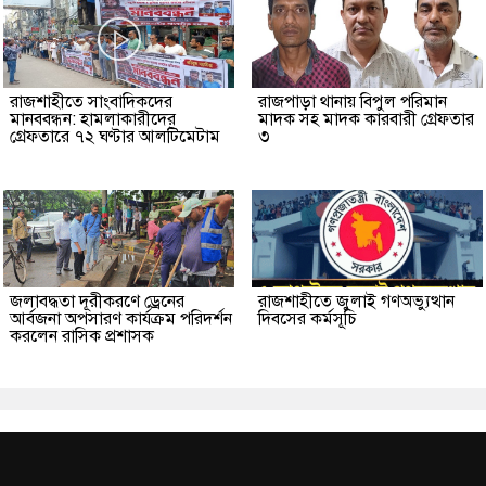
রাজশাহীতে সাংবাদিকদের
রাজপাড়া থানায় বিপুল পরিমান
মানববন্ধন: হামলাকারীদের
মাদক সহ মাদক কারবারী গ্রেফতার
গ্রেফতারে ৭২ ঘণ্টার আলটিমেটাম
৩
জলাবদ্ধতা দূরীকরণে ড্রেনের
রাজশাহীতে জুলাই গণঅভ্যুত্থান
আর্বজনা অপসারণ কার্যক্রম পরিদর্শন
দিবসের কর্মসূচি
করলেন রাসিক প্রশাসক