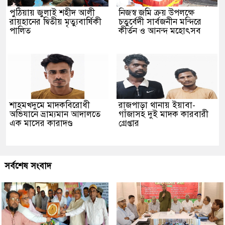
পুঠিয়ায় জুলাই শহীদ আলী
নিজস্ব জমি ক্রয় উপলক্ষে
রায়হানের দ্বিতীয় মৃত্যুবার্ষিকী
চতুর্বেদী সার্বজনীন মন্দিরে
পালিত
কীর্তন ও আনন্দ মহোৎসব
শাহমখদুমে মাদকবিরোধী
রাজপাড়া থানায় ইয়াবা-
অভিযানে ভ্রাম্যমান আদালতে
গাঁজাসহ দুই মাদক কারবারী
এক মাসের কারাদণ্ড
গ্রেপ্তার
সর্বশেষ সংবাদ