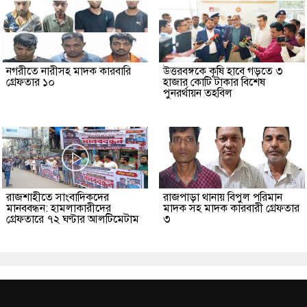
নগরীতে নারীসহ মাদক কারবারি
উত্তরবঙ্গকে কৃষি হাবে গড়তে ৩
গ্রেফতার ১০
হাজার কোটি টাকার বিশেষ
পুনরর্থায়ন তহবিল
রাজশাহীতে সাংবাদিকদের
রাজপাড়া থানায় বিপুল পরিমান
মানববন্ধন: হামলাকারীদের
মাদক সহ মাদক কারবারী গ্রেফতার
গ্রেফতারে ৭২ ঘণ্টার আলটিমেটাম
৩