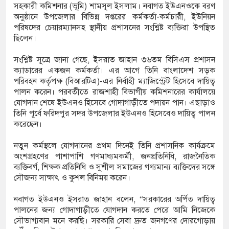
সহকারী কমিশনার (ভূমি) শামসুল ইসলাম। নবাগত ইউএনওকে বরণ
য় পূর্ববিরোধের জেরে দুই পক্ষের সংঘর্ষ, আহত ৩০
অনুষ্ঠানে উপজেলার বিভিন্ন দপ্তরের কর্মকর্তা-কর্মচারী, ইউনিয়ন
পরিষদের চেয়ারম্যানসহ স্থানীয় প্রশাসনের সংশ্লিষ্ট ব্যক্তিরা উপস্থিত
ে গিয়ে পানিতে ডুবে গৃহবধূর মৃত্যু
ছিলেন।
্রস্তাবে রাজি না হওয়ায় তরুণীকে ‘চোর’ সাজিয়ে
সংশ্লিষ্ট সূত্রে জানা গেছে, ইসরাত জাহান ৩৬তম বিসিএস প্রশাসন
ক্যাডারের একজন কর্মকর্তা। এর আগে তিনি বাংলাদেশ সড়ক
 ২
পরিবহন কর্তৃপক্ষ (বিআরটিএ)-এর নির্বাহী ম্যাজিস্ট্রেট হিসেবে দায়িত্ব
পালন করেন। পরবর্তীতে রাজশাহী বিভাগীয় কমিশনারের কার্যালয়ে
বেই টেকসই প্রযুক্তিনির্ভর উন্নয়ন: ফকির মাহবুব আনাম
যোগদান শেষে ইউএনও হিসেবে গোদাগাড়ীতে পদায়ন পান। এছাড়াও
তিনি পূর্বে ফরিদপুর সদর উপজেলার ইউএনও হিসেবেও দায়িত্ব পালন
করেছেন।
নতুন কর্মস্থলে যোগদানের প্রথম দিনেই তিনি প্রশাসনিক কার্যক্রমে
অংশগ্রহণের পাশাপাশি গণমাধ্যমকর্মী, জনপ্রতিনিধি, রাজনৈতিক
ব্যক্তিবর্গ, শিক্ষক প্রতিনিধি ও সুশীল সমাজের গণ্যমান্য ব্যক্তিদের সঙ্গে
সৌজন্য সাক্ষাৎ ও কুশল বিনিময় করেন।
নবাগত ইউএনও ইসরাত জাহান বলেন, “সরকারের অর্পিত দায়িত্ব
পালনের জন্য গোদাগাড়ীতে যোগদান করতে পেরে আমি নিজেকে
সৌভাগ্যবান মনে করছি। সরকারি সেবা দ্রুত জনগণের দোরগোড়ায়