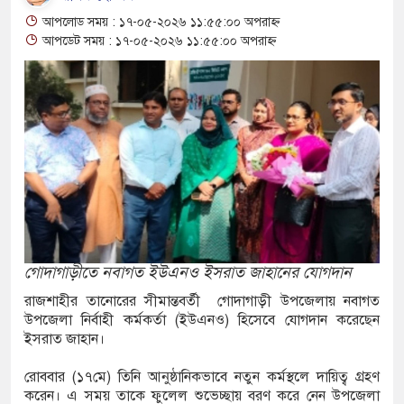
মাছ ধরতে গিয়ে পানিতে ডুবে শিশুর মৃত্যু
আপলোড সময় : ১৭-০৫-২০২৬ ১১:৫৫:০০ অপরাহ্ন
 ইয়াবা-গাঁজাসহ দুই মাদক কারবারী গ্রেপ্তার
আপডেট সময় : ১৭-০৫-২০২৬ ১১:৫৫:০০ অপরাহ্ন
-স্ত্রীসহ ৩ মাদক কারবারি গ্রেপ্তার, আড়াই কেজি গাঁজা
জটিলতায় কাজেম শাহ, আট ঘণ্টা বিমানে অপেক্ষার পর
বারের মত চালু হলো শিশুদের সফট ইনডোর প্লে-গ্রাউন্ড
ে প্লে-গ্রাউন্ড
গোদাগাড়ীতে নবাগত ইউএনও ইসরাত জাহানের যোগদান
রাজশাহীর তানোরের সীমান্তবর্তী গোদাগাড়ী উপজেলায় নবাগত
ক ব্যবসায়ীসহ গ্রেফতার-৮
উপজেলা নির্বাহী কর্মকর্তা (ইউএনও) হিসেবে যোগদান করেছেন
ইসরাত জাহান।
পুলিশের অভিযানে নারীসহ মাদক কারবারি গ্রেফতার
রোববার (১৭মে) তিনি আনুষ্ঠানিকভাবে নতুন কর্মস্থলে দায়িত্ব গ্রহণ
করেন। এ সময় তাকে ফুলেল শুভেচ্ছায় বরণ করে নেন উপজেলা