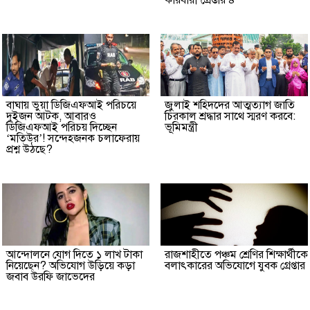
কারবারী গ্রেপ্তার ৪
বাঘায় ভুয়া ডিজিএফআই পরিচয়ে
জুলাই শহিদদের আত্মত্যাগ জাতি
দুইজন আটক, আবারও
চিরকাল শ্রদ্ধার সাথে স্মরণ করবে:
ডিজিএফআই পরিচয় দিচ্ছেন
ভূমিমন্ত্রী
‘মতিউর’! সন্দেহজনক চলাফেরায়
প্রশ্ন উঠছে?
আন্দোলনে যোগ দিতে ১ লাখ টাকা
রাজশাহীতে পঞ্চম শ্রেণির শিক্ষার্থীকে
নিয়েছেন? অভিযোগ উড়িয়ে কড়া
বলাৎকারের অভিযোগে যুবক গ্রেপ্তার
জবাব উরফি জাভেদের