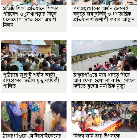
প্রতিটি শিক্ষা প্রতিষ্ঠানে শিক্ষার
গণঅভ্যুত্থানের অর্জন টেকসই
পরিবেশ ও লেখাপড়ার দিকে
করতে জবাবদিহি ও গণতান্ত্রিক
মনোযোগ দিতে হবে: এমপি
প্রতিষ্ঠান শক্তিশালী করার আহ্বান
মিলন
পুঠিয়ায় জুলাই শহীদ আলী
ঠাকুরগাঁওয়ে মাছ ধরতে গিয়ে
রায়হানের দ্বিতীয় মৃত্যুবার্ষিকী
আর ফেরা হলো না বাড়ি, নোনো
পালিত
নদীতে বৃদ্ধের মর্মান্তিক মৃত্যু
ঠাকুরগাঁওয়ে মোটরসাইকেলের
নিজস্ব জমি ক্রয় উপলক্ষে