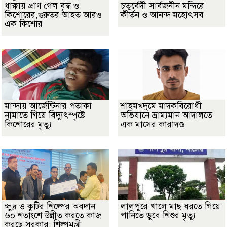
ধাক্কায় প্রাণ গেল বৃদ্ধ ও
চতুর্বেদী সার্বজনীন মন্দিরে
কিশোরের,গুরুতর আহত আরও
কীর্তন ও আনন্দ মহোৎসব
এক কিশোর
মান্দায় আর্জেন্টিনার পতাকা
শাহমখদুমে মাদকবিরোধী
নামাতে গিয়ে বিদ্যুৎস্পৃষ্টে
অভিযানে ভ্রাম্যমান আদালতে
কিশোরের মৃত্যু
এক মাসের কারাদণ্ড
ক্ষুদ্র ও কুটির শিল্পের অবদান
লালপুরে খালে মাছ ধরতে গিয়ে
৬০ শতাংশে উন্নীত করতে কাজ
পানিতে ডুবে শিশুর মৃত্যু
করছে সরকার: শিল্পমন্ত্রী