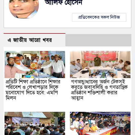
আলিফ হোসেন
প্রতিবেদকের সকল নিউজ
এ জাতীয় আরো খবর
প্রতিটি শিক্ষা প্রতিষ্ঠানে শিক্ষার
গণঅভ্যুত্থানের অর্জন টেকসই
পরিবেশ ও লেখাপড়ার দিকে
করতে জবাবদিহি ও গণতান্ত্রিক
মনোযোগ দিতে হবে: এমপি
প্রতিষ্ঠান শক্তিশালী করার
মিলন
আহ্বান