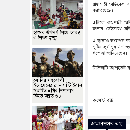
রাজশাহী মেডিকেল বি
করা হয়েছে।
এদিকে রাজশাহী মেডি
জানান। সেইসাথে মেডিক
হামের উপসর্গ নিয়ে আরও
৩ শিশুর মৃত্যু
এ ছাড়াও অধ্যাপক নজর
পুঠিয়া-দুর্গাপুর উ
শুভেচ্ছা জানিয়েছেন।
নিউজটি আপডেট ক
সৌদির সহযোগী
ইয়েমেনের সেনাঘাঁটি ইরান
সমর্থিত হুথির নিশানায়,
নিহত অন্তত ৩০
কমেন্ট বক্স
প্রতিবেদকের তথ্য