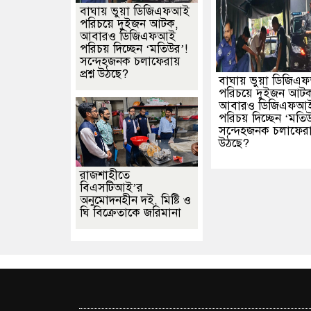
বাঘায় ভুয়া ডিজিএফআই
পরিচয়ে দুইজন আটক,
আবারও ডিজিএফআই
পরিচয় দিচ্ছেন ‘মতিউর’!
সন্দেহজনক চলাফেরায়
প্রশ্ন উঠছে?
বাঘায় ভুয়া ডিজি
পরিচয়ে দুইজন আট
আবারও ডিজিএফআ
পরিচয় দিচ্ছেন ‘মতি
সন্দেহজনক চলাফেরায় 
উঠছে?
রাজশাহীতে
বিএসটিআই’র
অনুমোদনহীন দই, মিষ্টি ও
ঘি বিক্রেতাকে জরিমানা