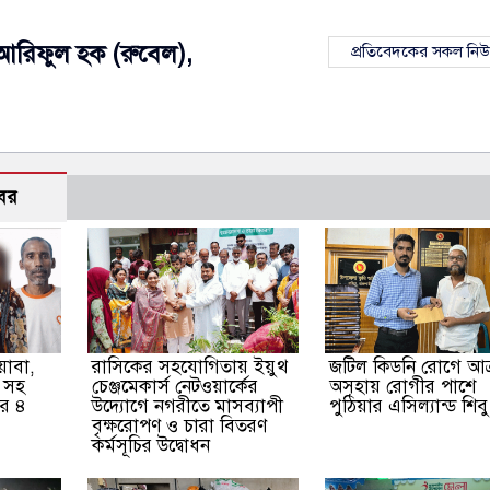
আরিফুল হক (রুবেল),
প্রতিবেদকের সকল নি
বর
য়াবা,
রাসিকের সহযোগিতায় ইয়ুথ
জটিল কিডনি রোগে আক্র
ট সহ
চেঞ্জমেকার্স নেটওয়ার্কের
অসহায় রোগীর পাশে
ার ৪
উদ্যোগে নগরীতে মাসব্যাপী
পুঠিয়ার এসিল্যান্ড শিব
বৃক্ষরোপণ ও চারা বিতরণ
কর্মসূচির উদ্বোধন