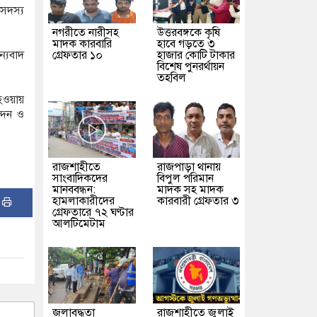
সদস্য
নগরীতে নারীসহ
উত্তরবঙ্গকে কৃষি
মাদক কারবারি
হাবে গড়তে ৩
গ্রেফতার ১০
হাজার কোটি টাকার
্যবাদ
বিশেষ পুনরর্থায়ন
তহবিল
 হওয়ায়
্দন ও
রাজশাহীতে
রাজপাড়া থানায়
সাংবাদিকদের
বিপুল পরিমান
মানববন্ধন:
মাদক সহ মাদক
হামলাকারীদের
কারবারী গ্রেফতার ৩
:
গ্রেফতারে ৭২ ঘণ্টার
আলটিমেটাম
জলাবদ্ধতা
রাজশাহীতে জুলাই