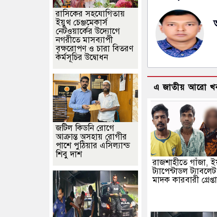
রাসিকের সহযোগিতায়
ইয়ুথ চেঞ্জমেকার্স
নেটওয়ার্কের উদ্যোগে
নগরীতে মাসব্যাপী
বৃক্ষরোপণ ও চারা বিতরণ
কর্মসূচির উদ্বোধন
এ জাতীয় আরো খ
জটিল কিডনি রোগে
আক্রান্ত অসহায় রোগীর
পাশে পুঠিয়ার এসিল্যান্ড
শিবু দাশ
রাজশাহীতে গাঁজা, ই
ট্যাপেন্টাডল ট্যাবলে
মাদক কারবারী গ্রেপ্ত