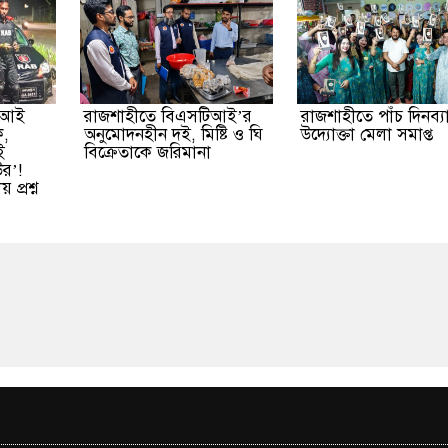
এফআই
রাজশাহীতে বিএসটিআই’র
রাজশাহীতে পাঁচ দিনব্য
ক,
অনুমোদনহীন দই, মিষ্টি ও ঘি
উদ্যোক্তা মেলা সমাপ্ত
ই
বিক্রেতাকে জরিমানা
উর’!
প্রশ্ন