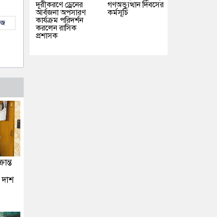
দূরীকরণে ড্রেনের
গণঅভ্যুত্থান দিবসের
আর্বজনা অপসারণ
কর্মসূচি
কার্যক্রম পরিদর্শন
উজ
করলেন রাসিক
প্রশাসক
ান্ত
ু দাশ