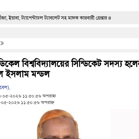
্যাপেন্টাডল ট্যাবলেট সহ মাদক কারবারী গ্রেপ্তার ৪
করল বাংলাদেশ
হামের উপসর্গ নিয়ে আরও ৩ শিশুর মৃত্যু
 বিতরণ কর্মসূচির উদ্বোধন
িকেল বিশ্ববিদ্যালয়ের সিন্ডিকেট সদস্য হলে
ল ইসলাম মন্ডল
েহজনক চলাফেরায় প্রশ্ন উঠছে?
বেল),
০৫-২০২৬ ১১:৫০:৫৬ অপরাহ্ন
 বোতল স্ক্যাফসহ নারী মাদক কারবারি গ্রেপ্তার
০৫-২০২৬ ১১:৫০:৫৬ অপরাহ্ন
া মেলা সমাপ্ত
রশাসকের
গরীতে পৃথক অভিযানে মাদক কারবারী গ্রেপ্তার, ৬