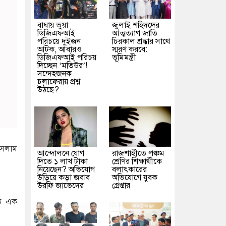
বাঘায় ভুয়া
জুলাই শহিদদের
ডিজিএফআই
আত্মত্যাগ জাতি
পরিচয়ে দুইজন
চিরকাল শ্রদ্ধার সাথে
আটক, আবারও
স্মরণ করবে:
ডিজিএফআই পরিচয়
ভূমিমন্ত্রী
দিচ্ছেন ‘মতিউর’!
সন্দেহজনক
চলাফেরায় প্রশ্ন
উঠছে?
ইসলাম
আন্দোলনে যোগ
রাজশাহীতে পঞ্চম
দিতে ১ লাখ টাকা
শ্রেণির শিক্ষার্থীকে
নিয়েছেন? অভিযোগ
বলাৎকারের
উড়িয়ে কড়া জবাব
অভিযোগে যুবক
উরফি জাভেদের
গ্রেপ্তার
িত এক