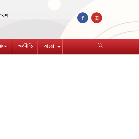
রাবণ
নোদন
অর্থনীতি
আরো