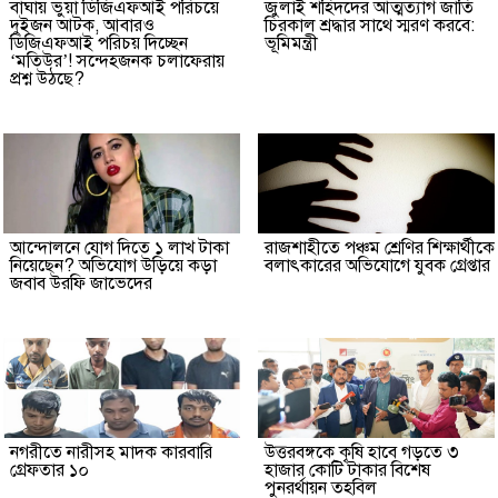
বাঘায় ভুয়া ডিজিএফআই পরিচয়ে
জুলাই শহিদদের আত্মত্যাগ জাতি
দুইজন আটক, আবারও
চিরকাল শ্রদ্ধার সাথে স্মরণ করবে:
ডিজিএফআই পরিচয় দিচ্ছেন
ভূমিমন্ত্রী
‘মতিউর’! সন্দেহজনক চলাফেরায়
প্রশ্ন উঠছে?
আন্দোলনে যোগ দিতে ১ লাখ টাকা
রাজশাহীতে পঞ্চম শ্রেণির শিক্ষার্থীকে
নিয়েছেন? অভিযোগ উড়িয়ে কড়া
বলাৎকারের অভিযোগে যুবক গ্রেপ্তার
জবাব উরফি জাভেদের
নগরীতে নারীসহ মাদক কারবারি
উত্তরবঙ্গকে কৃষি হাবে গড়তে ৩
গ্রেফতার ১০
হাজার কোটি টাকার বিশেষ
পুনরর্থায়ন তহবিল