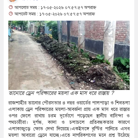
শ্বাস: দুুই যুবকের প্রতারণায় সর্বশান্ত ৪ পরিবার!
আপলোড সময় : ১৭-০৫-২০২৬ ০৭:৫৭:৫৭ অপরাহ্ন
া, ইয়াবা, ট্যাপেন্টাডল ট্যাবলেট সহ মাদক কারবারী
আপডেট সময় : ১৭-০৫-২০২৬ ০৭:৫৭:৫৭ অপরাহ্ন
ের মুখোমুখি সংঘর্ষে নিহত বেড়ে ৯
ে থেকে দ্বিতীয় দিন শেষ করল বাংলাদেশ
িয়ে আরও ৩ শিশুর মৃত্যু
য়েমেনের সেনাঘাঁটি ইরান সমর্থিত হুথির নিশানায়,
তানোরে ড্রেন পরিষ্কারের ময়লা এক মাস ধরে রাস্তায় ?
রাজশাহীর তানোর পৌরসভার ৪ নম্বর ওয়ার্ডের পালপাড়া ও শিবতলা
তায় ইয়ুথ চেঞ্জমেকার্স নেটওয়ার্কের উদ্যোগে
এলাকায় ড্রেন পরিষ্কারের ময়লা-আবর্জনা প্রায় এক মাস ধরে রাস্তার
ওপর ফেলে রাখায় চরম দুর্ভোগে পড়েছেন স্থানীয় বাসিন্দা ও
বৃক্ষরোপণ ও চারা বিতরণ কর্মসূচির উদ্বোধন
পথচারীরা। দুর্গন্ধ, কাদা ও চলাচলে প্রতিবন্ধকতার কারণে
এলাকাজুড়ে ক্ষোভ দেখা দিয়েছে।একইসঙ্গে বৃস্টির পানিতে এসব
ে আক্রান্ত অসহায় রোগীর পাশে পুঠিয়ার এসিল্যান্ড
ময়লা আবারো ড্রেনে যাচ্ছে।এতে নাগরিকগণের মনে প্রশ্ন উঠেছে