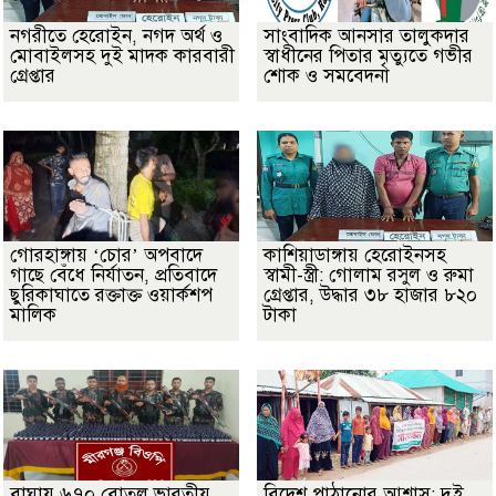
নগরীতে হেরোইন, নগদ অর্থ ও
সাংবাদিক আনসার তালুকদার
মোবাইলসহ দুই মাদক কারবারী
স্বাধীনের পিতার মৃত্যুতে গভীর
গ্রেপ্তার
শোক ও সমবেদনা
গোরহাঙ্গায় ‘চোর’ অপবাদে
কাশিয়াডাঙ্গায় হেরোইনসহ
গাছে বেঁধে নির্যাতন, প্রতিবাদে
স্বামী-স্ত্রী: গোলাম রসুল ও রুমা
ছুরিকাঘাতে রক্তাক্ত ওয়ার্কশপ
গ্রেপ্তার, উদ্ধার ৩৮ হাজার ৮২০
মালিক
টাকা
বাঘায় ৬৭০ বোতল ভারতীয়
বিদেশ পাঠানোর আশ্বাস: দুুই