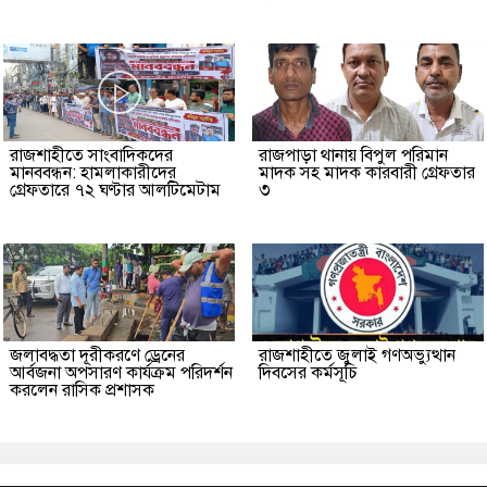
রাজশাহীতে সাংবাদিকদের
রাজপাড়া থানায় বিপুল পরিমান
মানববন্ধন: হামলাকারীদের
মাদক সহ মাদক কারবারী গ্রেফতার
গ্রেফতারে ৭২ ঘণ্টার আলটিমেটাম
৩
জলাবদ্ধতা দূরীকরণে ড্রেনের
রাজশাহীতে জুলাই গণঅভ্যুত্থান
আর্বজনা অপসারণ কার্যক্রম পরিদর্শন
দিবসের কর্মসূচি
করলেন রাসিক প্রশাসক