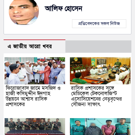
আলিফ হোসেন
প্রতিবেদকের সকল নিউজ
এ জাতীয় আরো খবর
ফিরোজাবাদ জামে মসজিদ ও
​রাসিক প্রশাসকের সঙ্গে
হাজী কসিমুদ্দীন ঈদগাহ
মেডিকেল টেকনোলজিস্ট
উন্নয়নে আশ্বাস রাসিক
এসোসিয়েশনের নেতৃবৃন্দের
প্রশাসকের
সৌজন্য সাক্ষাৎ