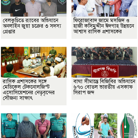
বেলকুচিতে র‌্যাবের অভিযানে
ফিরোজাবাদ জামে মসজিদ ও
অনলাইন জুয়া চক্রের ৩ সদস্য
হাজী কসিমুদ্দীন ঈদগাহ উন্নয়নে
গ্রেপ্তার
আশ্বাস রাসিক প্রশাসকের
​রাসিক প্রশাসকের সঙ্গে
বাঘা সীমান্তে বিজিবির অভিযানে
মেডিকেল টেকনোলজিস্ট
৬৭০ বোতল ভারতীয় এসকাফ
এসোসিয়েশনের নেতৃবৃন্দের
সিরাপ জব্দ
সৌজন্য সাক্ষাৎ