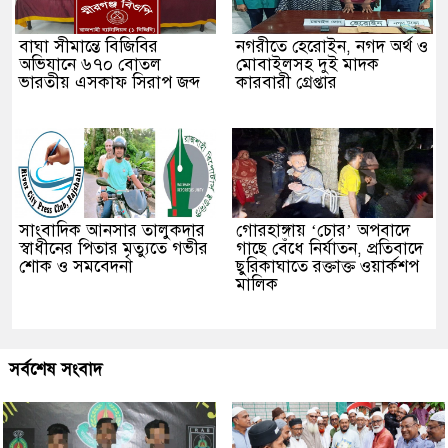
বাঘা সীমান্তে বিজিবির
নগরীতে হেরোইন, নগদ অর্থ ও
অভিযানে ৬৭০ বোতল
মোবাইলসহ দুই মাদক
ভারতীয় এসকাফ সিরাপ জব্দ
কারবারী গ্রেপ্তার
সাংবাদিক আনসার তালুকদার
গোরহাঙ্গায় ‘চোর’ অপবাদে
স্বাধীনের পিতার মৃত্যুতে গভীর
গাছে বেঁধে নির্যাতন, প্রতিবাদে
শোক ও সমবেদনা
ছুরিকাঘাতে রক্তাক্ত ওয়ার্কশপ
মালিক
সর্বশেষ সংবাদ