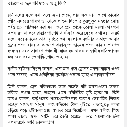
তাহলে এ ড্রেন পরিস্কারের হেতু কি ?
স্থানীয়দের সঙ্গে কথা বলে জানা গেছে, প্রায় এক মাস আগে তানোর
িজিএফআই পরিচয়ে দুইজন আটক, আবারও
পৌর সদরের পালপাড়া থেকে পশ্চিম দিকে ঠাকুরপুকুর মহল্লার মোড়
পর্যন্ত ড্রেন পরিষ্কার করা হয়। তবে ড্রেন থেকে তোলা ময়লা-আবর্জনা
িচ্ছেন ‘মতিউর’! সন্দেহজনক চলাফেরায় প্রশ্ন
অপসারণ না করে রাস্তার পাশেই দীর্ঘ সারি করে ফেলে রাখা হয়। এরই
মধ্যে কয়েকদিনের ভারী বৃষ্টিতে ওই ময়লা-আবর্জনার একাংশ আবার
ড্রেনে পড়ে যায়। বাকি অংশ রাস্তাজুড়ে ছড়িয়ে পড়ে কাদায় পরিণত
হয়েছে। এতে সাধারণ পথচারী, যানবাহন চালক ও স্থানীয় বাসিন্দাদের
সটিআই’র অনুমোদনহীন দই, মিষ্টি ও ঘি বিক্রেতাকে
চলাচলে চরম ভোগান্তি পোহাতে হচ্ছে।
স্থানীয় বাসিন্দা বিপুল জানান, এক মাস ধরে ড্রেনের ময়লা রাস্তার ওপর
পড়ে রয়েছে। এতে প্রতিদিনই দুর্ভোগে পড়তে হচ্ছে এলাকাবাসীকে।
 বোতল স্ক্যাফসহ নারী মাদক কারবারি গ্রেপ্তার
তিনি বলেন, ড্রেন পরিষ্কারের সঙ্গে সঙ্গেই যদি ময়লাগুলো অন্যত্র
সরিয়ে নেওয়া হতো, তাহলে এমন পরিস্থিতির সৃষ্টি হতো না। তিনি
আরও বলেন, কর্তৃপক্ষের খামখেয়ালিপনার কারণে ভোগান্তির শিকার
হচ্ছেন সাধারণ মানুষ। কয়েকদিনের টানা বৃষ্টিতে রাস্তাজুড়ে কাদা
ছড়িয়ে পড়ে হাঁটাচলা প্রায় অসম্ভব হয়ে গিয়েছিল। এখন শুকিয়ে গিয়ে
পাকা রাস্তার ওপর মাটির স্তর তৈরি হয়েছে। দ্রুত ময়লা-আবর্জনা
অপসারণের দাবি জানান তিনি।