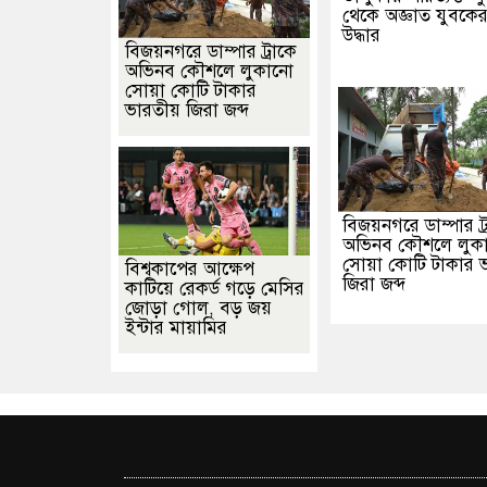
থেকে অজ্ঞাত যুবকে
উদ্ধার
বিজয়নগরে ডাম্পার ট্রাকে
অভিনব কৌশলে লুকানো
সোয়া কোটি টাকার
ভারতীয় জিরা জব্দ
বিজয়নগরে ডাম্পার ট্
অভিনব কৌশলে লুক
সোয়া কোটি টাকার 
বিশ্বকাপের আক্ষেপ
জিরা জব্দ
কাটিয়ে রেকর্ড গড়ে মেসির
জোড়া গোল, বড় জয়
ইন্টার মায়ামির