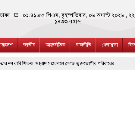
ঢাকা
০১:৪১:৫৬ পিএম
, বৃহস্পতিবার, ০৬ অগাস্ট ২০২৬ ,
২২ 
১৪৩৩
বঙ্গাব্দ
ারাদেশ
জাতীয়
আন্তর্জাতিক
রাজনীতি
খেলাধুলা
বি
িক্ষক, সংবাদ সম্মেলনে ক্ষোভ ভুক্তভোগীর পরিবারের
জ্ঞাত যুবকের মরদেহ উদ্ধার
ার
বাননে সংঘর্ষে দুই ইসরায়েলি রিজার্ভ সেনা নিহত, সীমান্তে উত্তেজনা বৃদ্ধি
পার ট্রাকে অভিনব কৌশলে লুকানো সোয়া কোটি টাকার ভারতীয় জিরা জব্দ
হারানোর পর ব্যাটেই জবাব, অস্ট্রেলিয়ার বিপক্ষে মিরাজের দুর্দান্ত সেঞ্চুরি