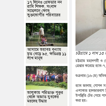
১৭ দিনেও গ্রেফতার নন
রাবি শিক্ষক, সংবাদ
সম্মেলনে ক্ষোভ
ভুক্তভোগীর পরিবারের
আসামে ভয়াবহ বন্যায়
চট্টগ্রামে ১ লাখ ১৩
মৃত বেড়ে ৯৫, ক্ষতিগ্রস্ত ১১
লাখ মানুষ
চট্টগ্রাম মহানগরী 
গ্রেপ্তার করেছে র‌্যাব-৭,
শুক্রবার (১৬ মে) অভিয
র‌্যাব জানায়, গোপন স
এলাকার হানজারবাগ জ
ভালুকায় পরিত্যক্ত পুকুর
উপস্থিতি টের পেয়ে প
থেকে অজ্ঞাত যুবকের
করা হয়।
মরদেহ উদ্ধার