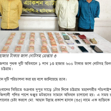
 হাজার টাকার জাল নোটসহ গ্রেপ্তার ৩
ও জেলার পৃথক দুটি অভিযানে ১ লাখ ১৩ হাজার ৬০০ টাকার জাল নোটসহ তি
 চট্টগ্রাম।
ান দুটি পরিচালনা করা হয় বলে জানিয়েছে র‌্যাব।
ংবাদের ভিত্তিতে শুক্রবার দুপুর সাড়ে ১টার দিকে চট্টগ্রাম মহানগরীর পাঁচলাই
িলানী গলির পাশে শুক্কুর মটরসের সামনে অভিযান চালানো হয়। এ সময় র‌্
ালানোর চেষ্টা করলে মো. আছান উল্লাহ প্রকাশ হাসান (৩৫) নামে এক ব্যক্তি