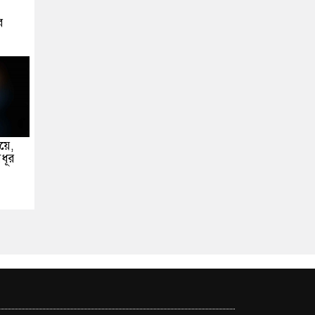
র
িয়ে,
ধূর