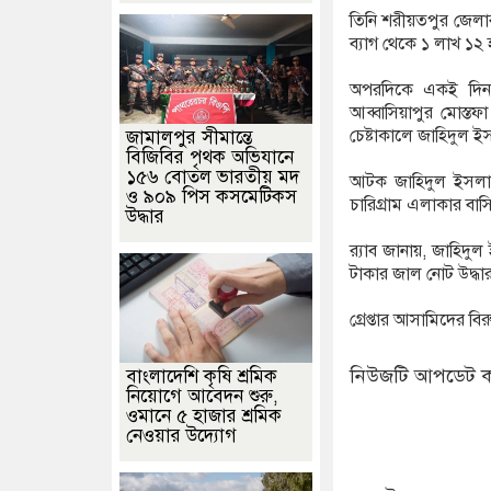
তিনি শরীয়তপুর জেলার
ব্যাগ থেকে ১ লাখ ১২
অপরদিকে একই দিন 
আব্বাসিয়াপুর মোস্
চেষ্টাকালে জাহিদুল 
জামালপুর সীমান্তে
বিজিবির পৃথক অভিযানে
১৫৬ বোতল ভারতীয় মদ
আটক জাহিদুল ইসলাম
ও ৯০৯ পিস কসমেটিকস
চারিগ্রাম এলাকার বাসি
উদ্ধার
র‌্যাব জানায়, জাহিদ
টাকার জাল নোট উদ্ধা
গ্রেপ্তার আসামিদের বির
নিউজটি আপডেট ক
বাংলাদেশি কৃষি শ্রমিক
নিয়োগে আবেদন শুরু,
ওমানে ৫ হাজার শ্রমিক
নেওয়ার উদ্যোগ