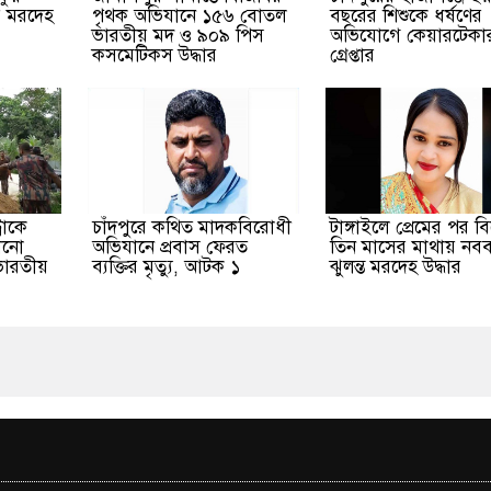
র মরদেহ
পৃথক অভিযানে ১৫৬ বোতল
বছরের শিশুকে ধর্ষণের
ভারতীয় মদ ও ৯০৯ পিস
অভিযোগে কেয়ারটেকা
কসমেটিকস উদ্ধার
গ্রেপ্তার
রাকে
চাঁদপুরে কথিত মাদকবিরোধী
টাঙ্গাইলে প্রেমের পর ব
ানো
অভিযানে প্রবাস ফেরত
তিন মাসের মাথায় নবব
ভারতীয়
ব্যক্তির মৃত্যু, আটক ১
ঝুলন্ত মরদেহ উদ্ধার