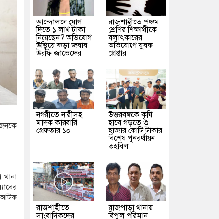
আন্দোলনে যোগ
রাজশাহীতে পঞ্চম
দিতে ১ লাখ টাকা
শ্রেণির শিক্ষার্থীকে
নিয়েছেন? অভিযোগ
বলাৎকারের
উড়িয়ে কড়া জবাব
অভিযোগে যুবক
উরফি জাভেদের
গ্রেপ্তার
নগরীতে নারীসহ
উত্তরবঙ্গকে কৃষি
মাদক কারবারি
হাবে গড়তে ৩
নজনকে
গ্রেফতার ১০
হাজার কোটি টাকার
বিশেষ পুনরর্থায়ন
তহবিল
শ থানা
যাবের
কে আটক
রাজশাহীতে
রাজপাড়া থানায়
সাংবাদিকদের
বিপুল পরিমান