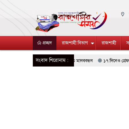
প্রচ্ছদ
রাজশাহী বিভাগ
রাজশাহী
স
সংবাদ শিরোনাম :
 উচ্ছেদ বন্ধের দাবিতে রাজশাহীতে মানববন্ধন
১৭ দিনেও গ্রেফতার নন রাবি শ
মৃত বেড়ে ৯৫, ক্ষতিগ্রস্ত ১১ লাখ মানুষ
ভালুকায় পরিত্যক্ত পুকুর থেকে অ
 বিজিবির পৃথক অভিযানে ১৫৬ বোতল ভারতীয় মদ ও ৯০৯ পিস কসমেটিকস উদ্ধ
িক নিয়োগে আবেদন শুরু, ওমানে ৫ হাজার শ্রমিক নেওয়ার উদ্যোগ
দক্ষিণ লে
 ছয় বছরের শিশুকে ধর্ষণের অভিযোগে কেয়ারটেকার গ্রেপ্তার
বিজয়নগরে ডাম্
কাটিয়ে রেকর্ড গড়ে মেসির জোড়া গোল, বড় জয় ইন্টার মায়ামির
অধিনায়কত্ব 