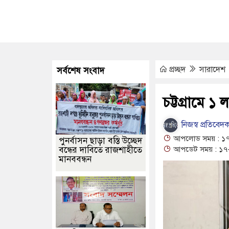
 ক্রীড়াবিদদের জন্য আন্তর্জাতিক মানের জাতীয় প্যারা প্রতিযোগিতা আয়োজন ক
শিল্পী স্বাগত দে আর নেই, শোকের ছায়া বাংলা লোকসংগীত অঙ্গনে
ভিসা
উ থেকে জাতীয় গ্রিডে গ্যাস সরবরাহ বেড়ে ৮০০ মিলিয়ন ঘনফুট
প্রচ্ছদ
সারাদেশ
সর্বশেষ সংবাদ
ে ‘ফ্যামিলি কার্ড’ কর্মসূচি, চার বছরে অন্তর্ভুক্ত হবে ১ কোটি ৬০ লাখ পরিবার
 কল্যাণ সংগঠনের নেতৃবৃন্দের সঙ্গে সিটি কর্পোরেশনের প্রশাসকের সৌজন্য সাক্
চট্টগ্রামে 
নিজস্ব প্রতিবেদ
আপলোড সময় : ১৭
পুনর্বাসন ছাড়া বস্তি উচ্ছেদ
বন্ধের দাবিতে রাজশাহীতে
আপডেট সময় : ১৭-
মানববন্ধন