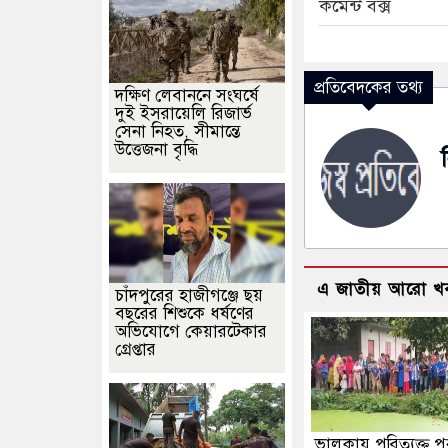
কমেন্ট বক্স
প্রতিবেদকের তথ্য
দক্ষিণ লেবাননে সংঘর্ষে
দুই ইসরায়েলি রিজার্ভ
সেনা নিহত, সীমান্তে
উত্তেজনা বৃদ্ধি
এ জাতীয় আরো খ
চাঁদপুরের হাজীগঞ্জে ছয়
বছরের শিশুকে ধর্ষণের
অভিযোগে কেয়ারটেকার
গ্রেপ্তার
ভালুকায় পরিত্যক্ত পু