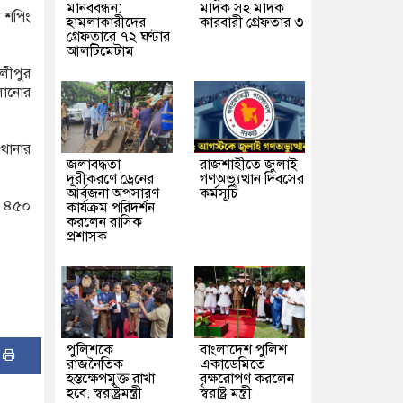
মানববন্ধন:
মাদক সহ মাদক
া শপিং
হামলাকারীদের
কারবারী গ্রেফতার ৩
গ্রেফতারে ৭২ ঘণ্টার
আলটিমেটাম
লীপুর
লানোর
থানার
জলাবদ্ধতা
রাজশাহীতে জুলাই
দূরীকরণে ড্রেনের
গণঅভ্যুত্থান দিবসের
আর্বজনা অপসারণ
কর্মসূচি
কে ৪৫০
কার্যক্রম পরিদর্শন
করলেন রাসিক
প্রশাসক
পুলিশকে
বাংলাদেশ পুলিশ
:
রাজনৈতিক
একাডেমিতে
হস্তক্ষেপমুক্ত রাখা
বৃক্ষরোপণ করলেন
হবে: স্বরাষ্ট্রমন্ত্রী
স্বরাষ্ট্র মন্ত্রী